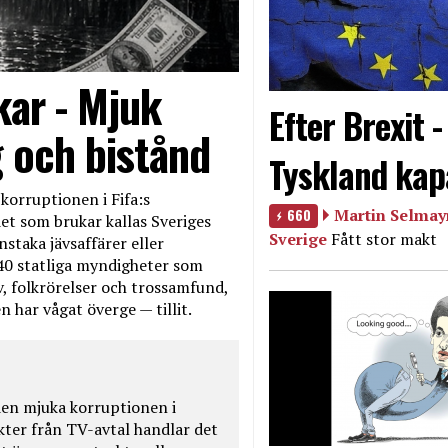
kar - Mjuk
Efter Brexit 
g och bistånd
Tyskland kap
korruptionen i Fifa:s
660
Martin Selmayr
et som brukar kallas Sveriges
Sverige
Fått stor makt
nstaka jävsaffärer eller
40 statliga myndigheter som
iv, folkrörelser och trossamfund,
 har vågat överge — tillit.
en mjuka korruptionen i
kter från TV-avtal handlar det