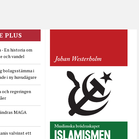
E PLUS
 - En historia om
e och vandel
ig bolagsstämma i
ade i ny huvudägare
a och regeringen
dåer
rändras MAGA
nis valvinst ett