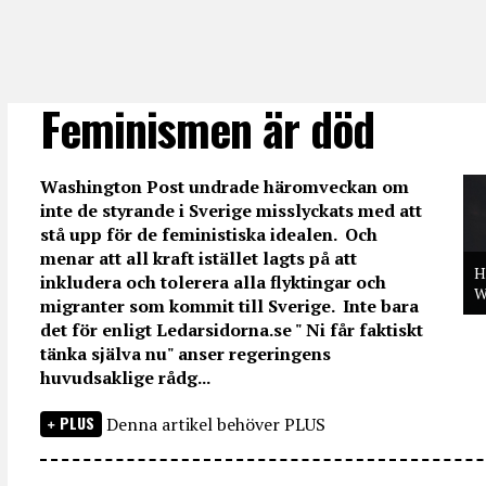
Feminismen är död
Washington Post undrade häromveckan om
inte de styrande i Sverige misslyckats med att
stå upp för de feministiska idealen. Och
menar att all kraft istället lagts på att
H
inkludera och tolerera alla flyktingar och
W
migranter som kommit till Sverige. Inte bara
det för enligt Ledarsidorna.se " Ni får faktiskt
tänka själva nu" anser regeringens
huvudsaklige rådg...
PLUS
Denna artikel behöver PLUS