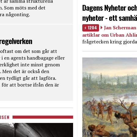
t är samma strukturella
Dagens Nyheter och
en. Som möts med det
öra någonting.
nyheter - ett samhä
1204
Jan Scherman 
artiklar om Urban Ahl
 regelverken
frågetecken kring gjorda
oftast om det som går att
 i en agents handbagage eller
 verklighet inte minst genom
. Men det är också den
n tydligt går att lagföra.
för att bortse ifrån den är
ISEN