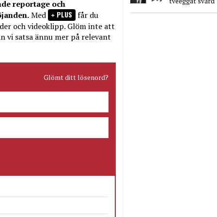
tveeggat svärd
nde reportage och
PLUS
öjanden.
Med
får du
bilder och videoklipp. Glöm inte att
n vi satsa ännu mer på relevant
Glömt ditt lösenord?