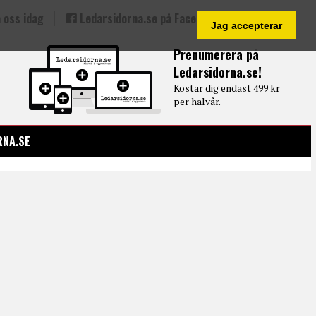
 oss idag
Ledarsidorna.se på Facebook
Jag accepterar
Prenumerera på
Ledarsidorna.se!
Kostar dig endast 499 kr
per halvår.
RNA.SE