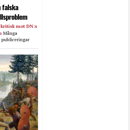
 falska
llsproblem
kritisk mot DN:s
in
Många
 publiceringar