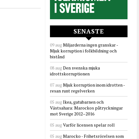
SENASTE
09 aug
Miljarderna ingen granskar -
Mjuk korruption i folkbildning och
bistånd
08 aug
Den svenska mjuka
idrottskorruptionen
07 aug
Mjuk korruption inom idrotten -
resan runt regelverken
05 aug
Ikea, gatubarnen och
Västsahara: Marockos påtryckningar
mot Sverige 2012–2016
05 aug
Varför licensen spelar roll
05 aug
Marocko - Frihetsrörelsen som