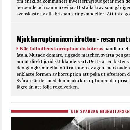
om enskilda kommuners investeringsbudgetar men de
beroende och samma ovilja att ställa krav som går ig
svenskaste av alla krishanteringsmodeller: Att inte g
Mjuk korruption inom idrotten - resan runt
När fotbollens korruption diskuteras
handlar det 
åtala. Mutade domare, riggade matcher, svarta pengar
annat direkt juridiskt klandervärt. Detta är en bister
den gängkriminella infiltrationen av agentmarknaden
enklaste formen av korruption att peka ut eftersom de
Svårare är det med den mjuka korruptionen där priset 
lägre än att följa regelverken.
DEN SPANSKA MIGRATIONSKR