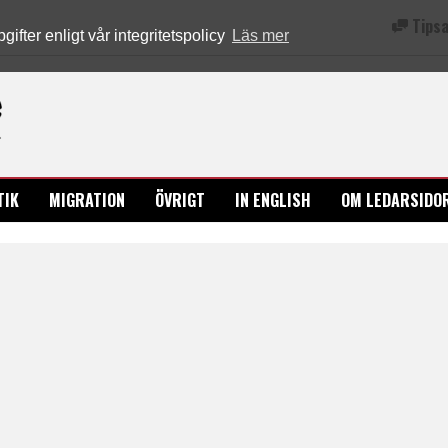
Tipsa
fter enligt vår integritetspolicy
Läs mer
Ledarsidorna.se
TIK
MIGRATION
ÖVRIGT
IN ENGLISH
OM LEDARSIDO