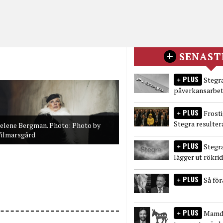
SENAST
PLUS
Stegra
påverkansarbet
PLUS
Frost
Stegra resulter
elene Bergman. Photo: Photo by
ilmarsgård
PLUS
Stegr
lägger ut rökri
PLUS
Så fö
PLUS
Mamda