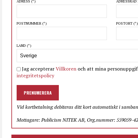
ADRESS
(*)
ADRESSRAD 
POSTNUMMER
(*)
POSTORT
(*)
LAND
(*)
Jag accepterar
Villkoren
och att mina personuppgift
integritetspolicy
PRENUMERERA
Vid kortbetalning debiteras ditt kort automatiskt i samba
Mottagare: Publicism NITEK AB, Org.nummer: 559059-423