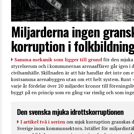
Miljarderna ingen grans
korruption i folkbildnin
Samma mekanik som ligger till grund
för den mjuka 
styrelserum och i kommunernas arenaaffärer går igen i d
civilsamhälle. Skillnaden är att här handlar det inte om e
kostsamma arenabyggen utan om ett helt system. Runt 
varje år fördelar över 20 miljarder kronor till föreningsl
byggt på en princip som en gång var rimlig och som ingen
Den svenska mjuka idrottskorruptionen
I artikel två i serien
om mjuk korruption granskas d
Sverige inom kommunsektorn. Istället för miljardintä