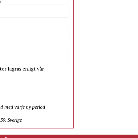
2
er lagras enligt vår
nd med varje ny period
9. Sverige