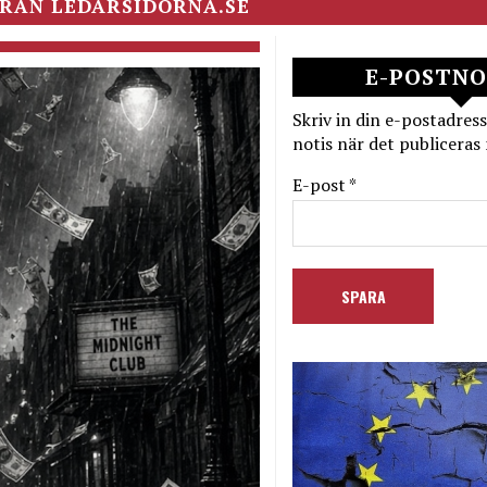
RÅN LEDARSIDORNA.SE
E-POSTNO
Skriv in din e-postadress
notis när det publiceras 
E-post *