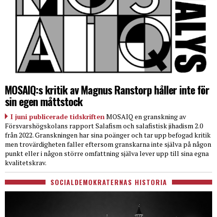
MOSAIQ:s kritik av Magnus Ranstorp håller inte för
sin egen måttstock
I juni publicerade tidskriften
MOSAIQ en granskning av
Försvarshögskolans rapport Salafism och salafistisk jihadism 2.0
från 2022. Granskningen har sina poänger och tar upp befogad kritik
men trovärdigheten faller eftersom granskarna inte själva på någon
punkt eller i någon större omfattning själva lever upp till sina egna
kvalitetskrav.
SOCIALDEMOKRATERNAS HISTORIA