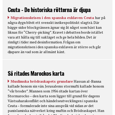
Ceuta - De historiska rötterna är djupa
Migrationskrisen i den spanska exklaven Ceuta
har på
några dygn blivit ett svenskt inrikespolitiskt slagträ. Där
bägge sidor blockgränsen ägnar sig åt något som bäst kan
liknas för “Cherry-picking”. Kravet i debatten borde istället
vara att hålla sig till sakläget och ge hela bilden. Det är
rimligt i tider med desinformation. Frågan om
migrationskrisen i den spanska exklaven är större och går
djupare än vad som är allmänt känt.
Så ritades Marockos karta
Muslimska brödraskapets grundare
Hassan al-Banna
kallade honom sin vän. Jerusalems stormufti kallade honom
“vår broder”. Mannen som 1956 ritade kartan över
Stormarocko – den karta som ligger till grund för dagens
Västsaharakonflikt och händelseutvecklingen i spanska
Ceuta – formulerade inte sina anspråk vid sidan av det
panislamiska nätverket kring muftin och Brödraskapet. Han