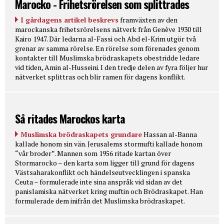
Marocko - Frihetsrörelsen som splittrades
I gårdagens artikel beskrevs
framväxten av den
marockanska frihetsrörelsens nätverk från Genève 1930 till
Kairo 1947. Där ledarna al-Fassi och Abd el-Krim utgör två
grenar av samma rörelse. En rörelse som förenades genom
kontakter till Muslimska brödraskapets obestridde ledare
vid tiden, Amin al-Husseini. I den tredje delen av fyra följer hur
nätverket splittras och blir ramen för dagens konflikt.
Så ritades Marockos karta
Muslimska brödraskapets grundare
Hassan al-Banna
kallade honom sin vän. Jerusalems stormufti kallade honom
“vår broder”. Mannen som 1956 ritade kartan över
Stormarocko – den karta som ligger till grund för dagens
Västsaharakonflikt och händelseutvecklingen i spanska
Ceuta – formulerade inte sina anspråk vid sidan av det
panislamiska nätverket kring muftin och Brödraskapet. Han
formulerade dem inifrån det Muslimska brödraskapet.