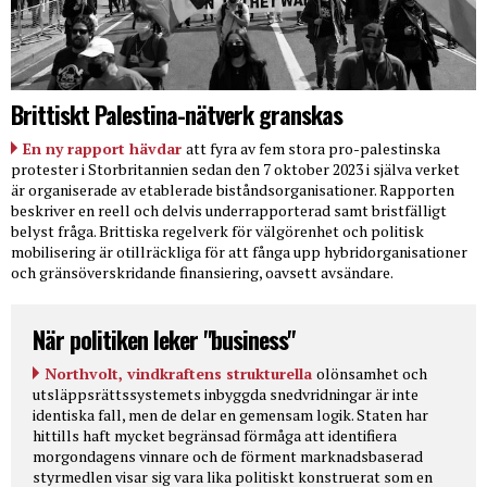
Brittiskt Palestina-nätverk granskas
En ny rapport hävdar
att fyra av fem stora pro-palestinska
protester i Storbritannien sedan den 7 oktober 2023 i själva verket
är organiserade av etablerade biståndsorganisationer. Rapporten
beskriver en reell och delvis underrapporterad samt bristfälligt
belyst fråga. Brittiska regelverk för välgörenhet och politisk
mobilisering är otillräckliga för att fånga upp hybridorganisationer
och gränsöverskridande finansiering, oavsett avsändare.
När politiken leker "business"
Northvolt, vindkraftens strukturella
olönsamhet och
utsläppsrättssystemets inbyggda snedvridningar är inte
identiska fall, men de delar en gemensam logik. Staten har
hittills haft mycket begränsad förmåga att identifiera
morgondagens vinnare och de förment marknadsbaserad
styrmedlen visar sig vara lika politiskt konstruerat som en