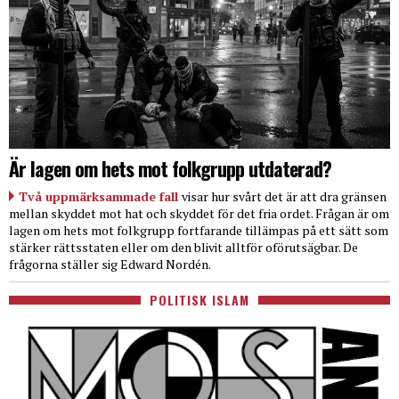
Är lagen om hets mot folkgrupp utdaterad?
Två uppmärksammade fall
visar hur svårt det är att dra gränsen
mellan skyddet mot hat och skyddet för det fria ordet. Frågan är om
lagen om hets mot folkgrupp fortfarande tillämpas på ett sätt som
stärker rättsstaten eller om den blivit alltför oförutsägbar. De
frågorna ställer sig Edward Nordén.
POLITISK ISLAM