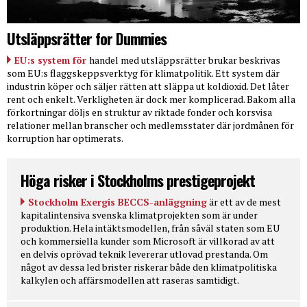
Utsläppsrätter for Dummies
EU:s system för
handel med utsläppsrätter brukar beskrivas
som EU:s flaggskeppsverktyg för klimatpolitik. Ett system där
industrin köper och säljer rätten att släppa ut koldioxid. Det låter
rent och enkelt. Verkligheten är dock mer komplicerad. Bakom alla
förkortningar döljs en struktur av riktade fonder och korsvisa
relationer mellan branscher och medlemsstater där jordmånen för
korruption har optimerats.
Höga risker i Stockholms prestigeprojekt
Stockholm Exergis BECCS-anläggning
är ett av de mest
kapitalintensiva svenska klimatprojekten som är under
produktion. Hela intäktsmodellen, från såväl staten som EU
och kommersiella kunder som Microsoft är villkorad av att
en delvis oprövad teknik levererar utlovad prestanda. Om
något av dessa led brister riskerar både den klimatpolitiska
kalkylen och affärsmodellen att raseras samtidigt.