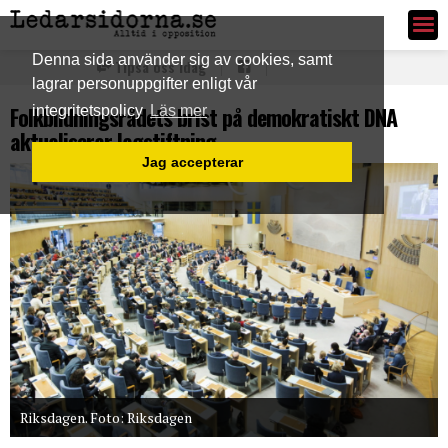
Ledarsidorna.se
Denna sida använder sig av cookies, samt
Tipsa oss idag
lagrar personuppgifter enligt vår
Folkbildningsrådets brist på demokratiskt DNA
integritetspolicy
Läs mer
aktualiserar lagstiftning
Jag accepterar
Riksdagen. Foto: Riksdagen