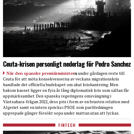
Ceuta-krisen personligt nederlag för Pedro Sanchez
När den spanske premiärminister
n
under gårdagen reste till
Ceuta för att möta konsekvenserna av veckans migrationskris
handlade det officiella budskapet om akut krishantering. Men
bakom kaoset ligger en fyra år lång diplomatisk kris som sällan får
uppmärksamhet. Den spanska regeringens omsvängning i
Västsahara-frågan 2022, dess pris i form av en brusten relation med
Algeriet samt en intern spricka i PSOE som partiledningen
upprepade gånger försökt sopa under mattan utan att lyckas.
FINTECH