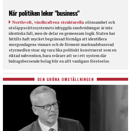
När politiken leker "business"
Northvolt, vindkraftens strukturella
olönsamhet och
utsläppsrättssystemets inbyggda snedvridningar är inte
identiska fall, men de delar en gemensam logik. Staten har
hittills haft mycket begränsad förmåga att identifiera
morgondagens vinnare och de förment marknadsbaserad
styrmedlen visar sig vara lika politiskt konstruerat som en
riktad subvention, bara svårare att se i ett system där
bidragsberoende bolag blir en allt vanligare företeelse.
DEN GRÖNA OMSTÄLLNINGEN