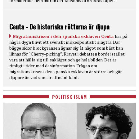
formulerade dem inifrån det Muslimska brödraskapet.
Ceuta - De historiska rötterna är djupa
Migrationskrisen i den spanska exklaven Ceuta
har på
några dygn blivit ett svenskt inrikespolitiskt slagträ. Där
bägge sidor blockgränsen ägnar sig åt något som bäst kan
liknas för “Cherry-picking”. Kravet i debatten borde istället
vara att hålla sig till sakläget och ge hela bilden. Det är
rimligt i tider med desinformation. Frågan om
migrationskrisen i den spanska exklaven är större och går
djupare än vad som är allmänt känt.
POLITISK ISLAM