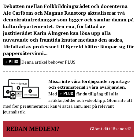
Debatten mellan Folkbildningsrådet och docenterna
Aje Carlbom och Magnus Ranstorp aktualiserar två
demokratiutredningar som ligger och samlar damm på
kulturdepartementet. Den ena, författad av
justitierådet Karin Almgren kan lösa upp alla
nuvarande och framtida knutar medans den andra,
författad av professor Ulf Bjereld bättre lämpar sig för
pappersåtervinni...
PLUS
Denna artikel behöver PLUS
Missa inte våra fördjupande reportage
och extramaterial i våra avslöjanden.
PLUS
Med
får du tillgång till alla
artiklar, bilder och videoklipp. Glöm inte att
med fler prenumeranter kan vi satsa ännu mer på relevant
journalistik.
REDAN MEDLEM?
Glömt ditt lösenord?