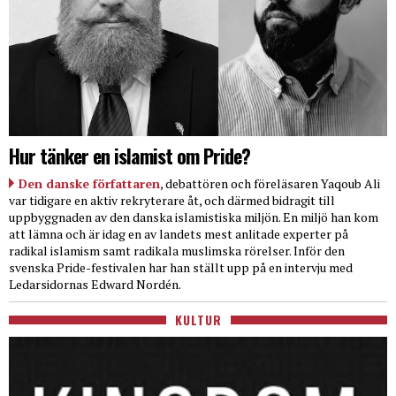
Hur tänker en islamist om Pride?
Den danske författaren
, debattören och föreläsaren Yaqoub Ali
var tidigare en aktiv rekryterare åt, och därmed bidragit till
uppbyggnaden av den danska islamistiska miljön. En miljö han kom
att lämna och är idag en av landets mest anlitade experter på
radikal islamism samt radikala muslimska rörelser. Inför den
svenska Pride-festivalen har han ställt upp på en intervju med
Ledarsidornas Edward Nordén.
KULTUR