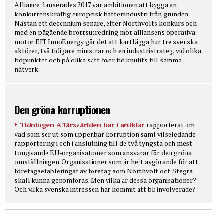
Alliance lanserades 2017 var ambitionen att bygga en
konkurrenskraftig europeisk batteriindustri från grunden.
Nästan ett decennium senare, efter Northvolts konkurs och
med en pågående brottsutredning mot alliansens operativa
motor EIT InnoEnergy går det att kartlägga hur tre svenska
aktörer, två tidigare ministrar och en industristrateg, vid olika
tidpunkter och på olika sätt över tid knutits till samma
nätverk.
Den gröna korruptionen
Tidningen Affärsvärlden har i artiklar
rapporterat om
vad som ser ut som uppenbar korruption samt vilseledande
rapportering i och i anslutning till de två tyngsta och mest
tongivande EU-organisationer som ansvarar för den gröna
omställningen. Organisationer som är helt avgörande för att
företagsetableringar av företag som Northvolt och Stegra
skall kunna genomföras. Men vilka är dessa organisationer?
Och vilka svenska intressen har kommit att bli involverade?