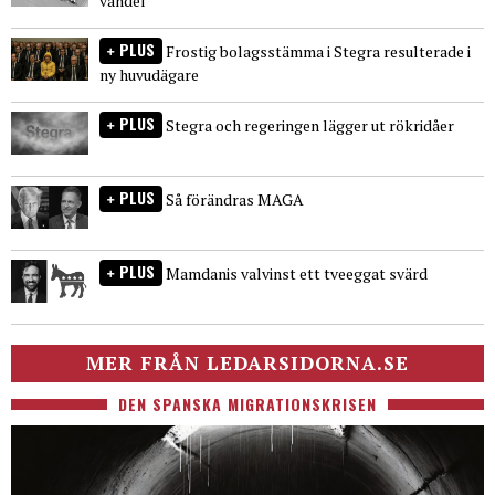
vandel
PLUS
Frostig bolagsstämma i Stegra resulterade i
ny huvudägare
PLUS
Stegra och regeringen lägger ut rökridåer
PLUS
Så förändras MAGA
PLUS
Mamdanis valvinst ett tveeggat svärd
MER FRÅN LEDARSIDORNA.SE
DEN SPANSKA MIGRATIONSKRISEN