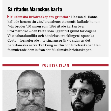
Så ritades Marockos karta
Muslimska brödraskapets grundare
Hassan al-Banna
kallade honom sin vän. Jerusalems stormufti kallade honom
“vår broder”. Mannen som 1956 ritade kartan över
Stormarocko – den karta som ligger till grund för dagens
Västsaharakonflikt och händelseutvecklingen i spanska
Ceuta – formulerade inte sina anspråk vid sidan av det
panislamiska nätverket kring muftin och Brödraskapet. Han
formulerade dem inifrån det Muslimska brödraskapet.
POLITISK ISLAM