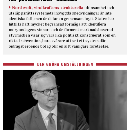
Northvolt, vindkraftens strukturella
olönsamhet och
utsläppsrättssystemets inbyggda snedvridningar är inte
identiska fall, men de delar en gemensam logik. Staten har
hittills haft mycket begränsad förmåga att identifiera
morgondagens vinnare och de förment marknadsbaserad
styrmedlen visar sig vara lika politiskt konstruerat som en
riktad subvention, bara svårare att se i ett system där
bidragsberoende bolag blir en allt vanligare företeelse.
DEN GRÖNA OMSTÄLLNINGEN