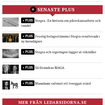
SENASTE PLUS
PLUS
Stegra - En historia om påverkansarbete och
vandel
PLUS
Frostig bolagsstämma i Stegra resulterade i
ny huvudägare
PLUS
Stegra och regeringen lägger ut rökridåer
PLUS
Så förändras MAGA
PLUS
Mamdanis valvinst ett tveeggat svärd
MER FRÅN LEDARSIDORNA.SE