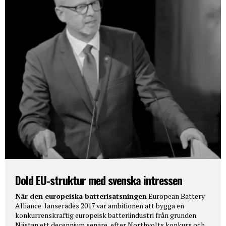
Dold EU-struktur med svenska intressen
När den europeiska batterisatsningen
European Battery
Alliance lanserades 2017 var ambitionen att bygga en
konkurrenskraftig europeisk batteriindustri från grunden.
Nästan ett decennium senare, efter Northvolts konkurs och