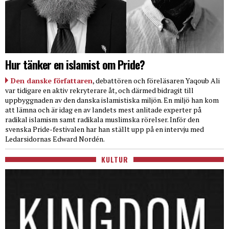
Hur tänker en islamist om Pride?
Den danske författaren
, debattören och föreläsaren Yaqoub Ali
var tidigare en aktiv rekryterare åt, och därmed bidragit till
uppbyggnaden av den danska islamistiska miljön. En miljö han kom
att lämna och är idag en av landets mest anlitade experter på
radikal islamism samt radikala muslimska rörelser. Inför den
svenska Pride-festivalen har han ställt upp på en intervju med
Ledarsidornas Edward Nordén.
KULTUR