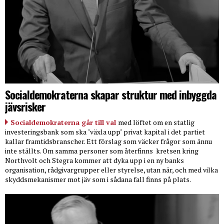
Socialdemokraterna skapar struktur med inbyggda
jävsrisker
Socialdemokraterna går till val
med löftet om en statlig
investeringsbank som ska "växla upp" privat kapital i det partiet
kallar framtidsbranscher. Ett förslag som väcker frågor som ännu
inte ställts. Om samma personer som återfinns
kretsen kring
Northvolt och Stegra kommer att dyka upp i en ny banks
organisation, rådgivargrupper eller styrelse, utan när, och med vilka
skyddsmekanismer mot jäv som i sådana fall finns på plats.