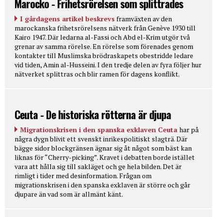
Marocko - Frihetsrörelsen som splittrades
I gårdagens artikel beskrevs
framväxten av den
marockanska frihetsrörelsens nätverk från Genève 1930 till
Kairo 1947. Där ledarna al-Fassi och Abd el-Krim utgör två
grenar av samma rörelse. En rörelse som förenades genom
kontakter till Muslimska brödraskapets obestridde ledare
vid tiden, Amin al-Husseini. I den tredje delen av fyra följer hur
nätverket splittras och blir ramen för dagens konflikt.
Ceuta - De historiska rötterna är djupa
Migrationskrisen i den spanska exklaven Ceuta
har på
några dygn blivit ett svenskt inrikespolitiskt slagträ. Där
bägge sidor blockgränsen ägnar sig åt något som bäst kan
liknas för “Cherry-picking”. Kravet i debatten borde istället
vara att hålla sig till sakläget och ge hela bilden. Det är
rimligt i tider med desinformation. Frågan om
migrationskrisen i den spanska exklaven är större och går
djupare än vad som är allmänt känt.