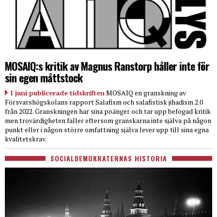
MOSAIQ:s kritik av Magnus Ranstorp håller inte för
sin egen måttstock
I juni publicerade tidskriften
MOSAIQ en granskning av
Försvarshögskolans rapport Salafism och salafistisk jihadism 2.0
från 2022. Granskningen har sina poänger och tar upp befogad kritik
men trovärdigheten faller eftersom granskarna inte själva på någon
punkt eller i någon större omfattning själva lever upp till sina egna
kvalitetskrav.
SOCIALDEMOKRATERNAS HISTORIA