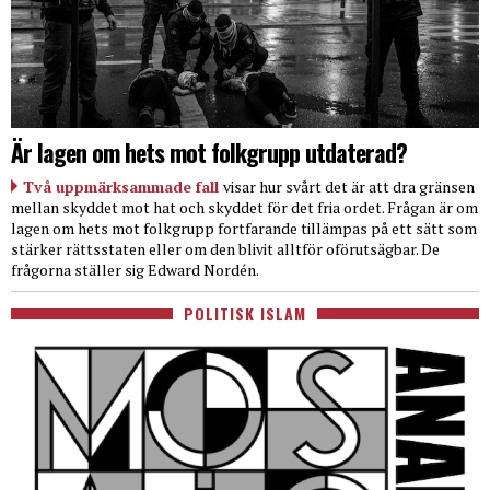
Är lagen om hets mot folkgrupp utdaterad?
Två uppmärksammade fall
visar hur svårt det är att dra gränsen
mellan skyddet mot hat och skyddet för det fria ordet. Frågan är om
lagen om hets mot folkgrupp fortfarande tillämpas på ett sätt som
stärker rättsstaten eller om den blivit alltför oförutsägbar. De
frågorna ställer sig Edward Nordén.
POLITISK ISLAM