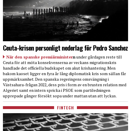
Ceuta-krisen personligt nederlag för Pedro Sanchez
När den spanske premiärminister
n
under gårdagen reste till
Ceuta för att möta konsekvenserna av veckans migrationskris
handlade det officiella budskapet om akut krishantering. Men
bakom kaoset ligger en fyra år lång diplomatisk kris som sällan får
uppmärksamhet. Den spanska regeringens omsvängning i
Västsahara-frågan 2022, dess pris i form av en brusten relation med
Algeriet samt en intern spricka i PSOE som partiledningen
upprepade gånger försökt sopa under mattan utan att lyckas.
FINTECH