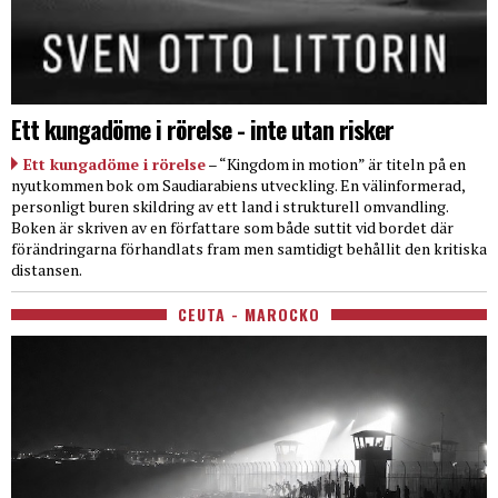
Ett kungadöme i rörelse - inte utan risker
Ett kungadöme i rörelse
– “Kingdom in motion” är titeln på en
nyutkommen bok om Saudiarabiens utveckling. En välinformerad,
personligt buren skildring av ett land i strukturell omvandling.
Boken är skriven av en författare som både suttit vid bordet där
förändringarna förhandlats fram men samtidigt behållit den kritiska
distansen.
CEUTA - MAROCKO