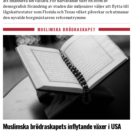
att finansiera sin välfärd. För närvarande sker en form av
demografisk förändring av staden där miljonärer väljer att flytta till
lågskattestater som Florida och Texas vilket påverkar och utmanar
den nyvalde borgmästarens reformutrymme.
MUSLIMSKA BRÖDRASKAPET
Muslimska brödraskapets inflytande växer i USA