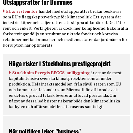
Utsläppsrätter for Dummies
EU:s system för
handel med utsläppsrätter brukar beskrivas
som EU:s flaggskeppsverktyg för klimatpolitik. Ett system där
industrin köper och säljer rätten att släppa ut koldioxid. Det låter
rent och enkelt. Verkligheten är dock mer komplicerad. Bakom alla
förkortningar döljs en struktur av riktade fonder och korsvisa
relationer mellan branscher och medlemsstater där jordmånen för
korruption har optimerats.
Höga risker i Stockholms prestigeprojekt
Stockholm Exergis BECCS-anläggning
är ett av de mest
kapitalintensiva svenska klimatprojekten som är under
produktion. Hela intäktsmodellen, från såväl staten som EU
och kommersiella kunder som Microsoft är villkorad av att
en delvis oprövad teknik levererar utlovad prestanda. Om
något av dessa led brister riskerar både den klimatpolitiska
kalkylen och affärsmodellen att raseras samtidigt.
När politiken leker "business"