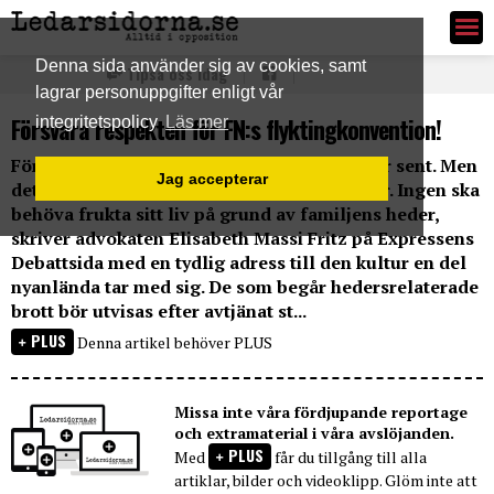
Ledarsidorna.se
Denna sida använder sig av cookies, samt
Tipsa oss idag
lagrar personuppgifter enligt vår
Försvara respekten för FN:s flyktingkonvention!
integritetspolicy
Läs mer
För Pela, Fadime, Abbas och Maria är det för sent. Men
Jag accepterar
det finns många andra i liknande situationer. Ingen ska
behöva frukta sitt liv på grund av familjens heder,
skriver advokaten Elisabeth Massi Fritz på Expressens
Debattsida med en tydlig adress till den kultur en del
nyanlända tar med sig. De som begår hedersrelaterade
brott bör utvisas efter avtjänat st...
PLUS
Denna artikel behöver PLUS
Missa inte våra fördjupande reportage
och extramaterial i våra avslöjanden.
PLUS
Med
får du tillgång till alla
artiklar, bilder och videoklipp. Glöm inte att