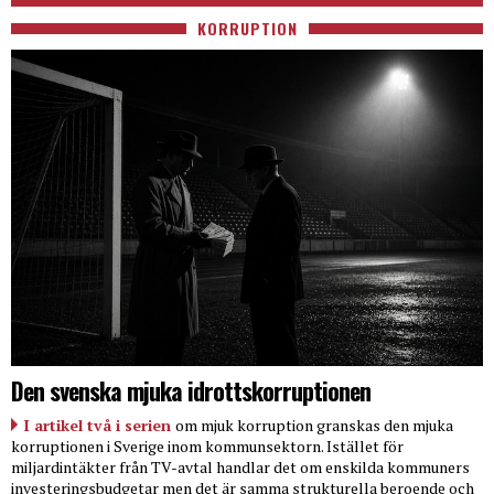
KORRUPTION
Den svenska mjuka idrottskorruptionen
I artikel två i serien
om mjuk korruption granskas den mjuka
korruptionen i Sverige inom kommunsektorn. Istället för
miljardintäkter från TV-avtal handlar det om enskilda kommuners
investeringsbudgetar men det är samma strukturella beroende och