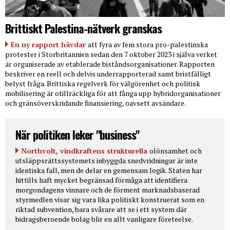
Brittiskt Palestina-nätverk granskas
En ny rapport hävdar
att fyra av fem stora pro-palestinska
protester i Storbritannien sedan den 7 oktober 2023 i själva verket
är organiserade av etablerade biståndsorganisationer. Rapporten
beskriver en reell och delvis underrapporterad samt bristfälligt
belyst fråga. Brittiska regelverk för välgörenhet och politisk
mobilisering är otillräckliga för att fånga upp hybridorganisationer
och gränsöverskridande finansiering, oavsett avsändare.
När politiken leker "business"
Northvolt, vindkraftens strukturella
olönsamhet och
utsläppsrättssystemets inbyggda snedvridningar är inte
identiska fall, men de delar en gemensam logik. Staten har
hittills haft mycket begränsad förmåga att identifiera
morgondagens vinnare och de förment marknadsbaserad
styrmedlen visar sig vara lika politiskt konstruerat som en
riktad subvention, bara svårare att se i ett system där
bidragsberoende bolag blir en allt vanligare företeelse.