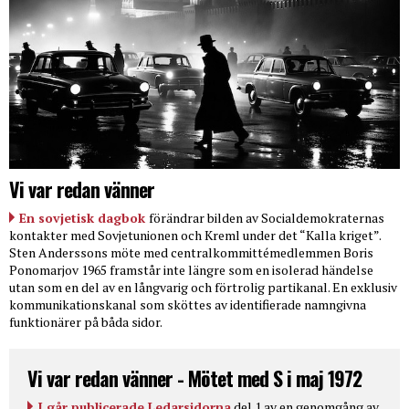
Vi var redan vänner
En sovjetisk dagbok
förändrar bilden av Socialdemokraternas
kontakter med Sovjetunionen och Kreml under det “Kalla kriget”.
Sten Anderssons möte med centralkommittémedlemmen Boris
Ponomarjov 1965 framstår inte längre som en isolerad händelse
utan som en del av en långvarig och förtrolig partikanal. En exklusiv
kommunikationskanal som sköttes av identifierade namngivna
funktionärer på båda sidor.
Vi var redan vänner - Mötet med S i maj 1972
I går publicerade Ledarsidorna
del 1 av en genomgång av