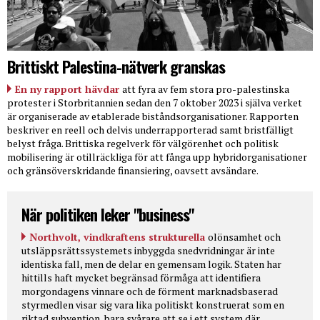
Brittiskt Palestina-nätverk granskas
En ny rapport hävdar
att fyra av fem stora pro-palestinska
protester i Storbritannien sedan den 7 oktober 2023 i själva verket
är organiserade av etablerade biståndsorganisationer. Rapporten
beskriver en reell och delvis underrapporterad samt bristfälligt
belyst fråga. Brittiska regelverk för välgörenhet och politisk
mobilisering är otillräckliga för att fånga upp hybridorganisationer
och gränsöverskridande finansiering, oavsett avsändare.
När politiken leker "business"
Northvolt, vindkraftens strukturella
olönsamhet och
utsläppsrättssystemets inbyggda snedvridningar är inte
identiska fall, men de delar en gemensam logik. Staten har
hittills haft mycket begränsad förmåga att identifiera
morgondagens vinnare och de förment marknadsbaserad
styrmedlen visar sig vara lika politiskt konstruerat som en
riktad subvention, bara svårare att se i ett system där