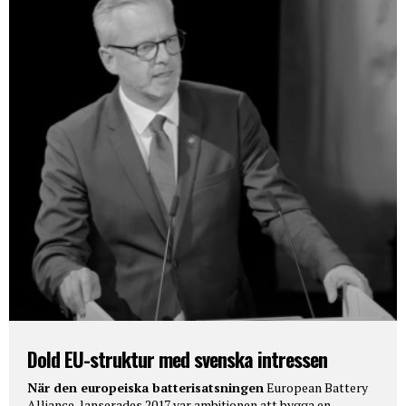
Dold EU-struktur med svenska intressen
När den europeiska batterisatsningen
European Battery
Alliance lanserades 2017 var ambitionen att bygga en