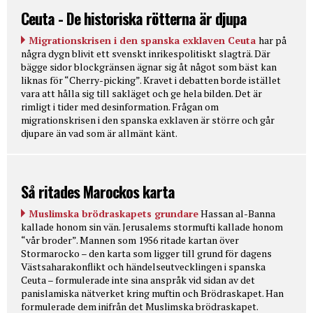
Ceuta - De historiska rötterna är djupa
Migrationskrisen i den spanska exklaven Ceuta
har på
några dygn blivit ett svenskt inrikespolitiskt slagträ. Där
bägge sidor blockgränsen ägnar sig åt något som bäst kan
liknas för “Cherry-picking”. Kravet i debatten borde istället
vara att hålla sig till sakläget och ge hela bilden. Det är
rimligt i tider med desinformation. Frågan om
migrationskrisen i den spanska exklaven är större och går
djupare än vad som är allmänt känt.
Så ritades Marockos karta
Muslimska brödraskapets grundare
Hassan al-Banna
kallade honom sin vän. Jerusalems stormufti kallade honom
“vår broder”. Mannen som 1956 ritade kartan över
Stormarocko – den karta som ligger till grund för dagens
Västsaharakonflikt och händelseutvecklingen i spanska
Ceuta – formulerade inte sina anspråk vid sidan av det
panislamiska nätverket kring muftin och Brödraskapet. Han
formulerade dem inifrån det Muslimska brödraskapet.