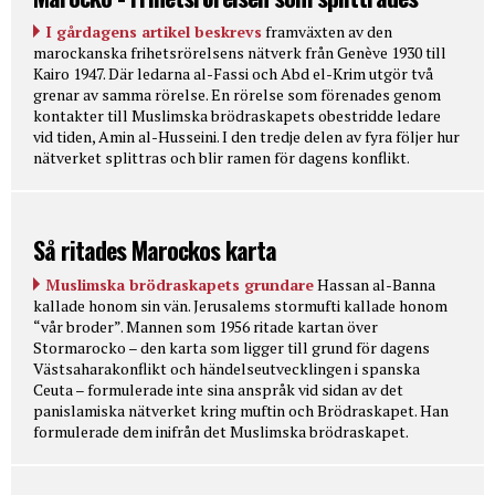
I gårdagens artikel beskrevs
framväxten av den
marockanska frihetsrörelsens nätverk från Genève 1930 till
Kairo 1947. Där ledarna al-Fassi och Abd el-Krim utgör två
grenar av samma rörelse. En rörelse som förenades genom
kontakter till Muslimska brödraskapets obestridde ledare
vid tiden, Amin al-Husseini. I den tredje delen av fyra följer hur
nätverket splittras och blir ramen för dagens konflikt.
Så ritades Marockos karta
Muslimska brödraskapets grundare
Hassan al-Banna
kallade honom sin vän. Jerusalems stormufti kallade honom
“vår broder”. Mannen som 1956 ritade kartan över
Stormarocko – den karta som ligger till grund för dagens
Västsaharakonflikt och händelseutvecklingen i spanska
Ceuta – formulerade inte sina anspråk vid sidan av det
panislamiska nätverket kring muftin och Brödraskapet. Han
formulerade dem inifrån det Muslimska brödraskapet.