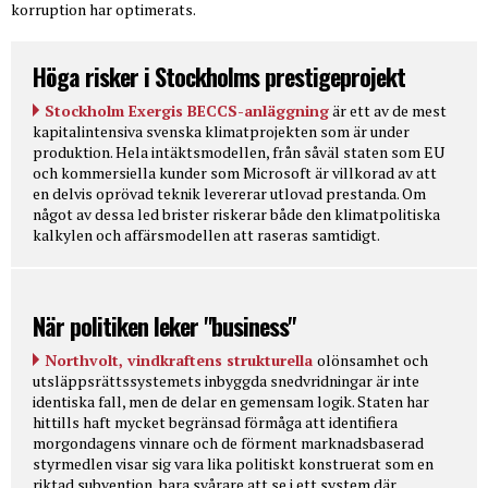
korruption har optimerats.
Höga risker i Stockholms prestigeprojekt
Stockholm Exergis BECCS-anläggning
är ett av de mest
kapitalintensiva svenska klimatprojekten som är under
produktion. Hela intäktsmodellen, från såväl staten som EU
och kommersiella kunder som Microsoft är villkorad av att
en delvis oprövad teknik levererar utlovad prestanda. Om
något av dessa led brister riskerar både den klimatpolitiska
kalkylen och affärsmodellen att raseras samtidigt.
När politiken leker "business"
Northvolt, vindkraftens strukturella
olönsamhet och
utsläppsrättssystemets inbyggda snedvridningar är inte
identiska fall, men de delar en gemensam logik. Staten har
hittills haft mycket begränsad förmåga att identifiera
morgondagens vinnare och de förment marknadsbaserad
styrmedlen visar sig vara lika politiskt konstruerat som en
riktad subvention, bara svårare att se i ett system där