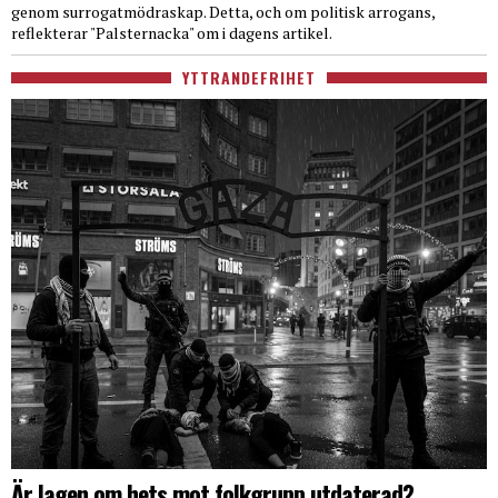
genom surrogatmödraskap. Detta, och om politisk arrogans,
reflekterar "Palsternacka" om i dagens artikel.
YTTRANDEFRIHET
Är lagen om hets mot folkgrupp utdaterad?