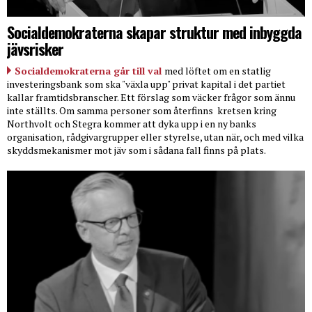
Socialdemokraterna skapar struktur med inbyggda
jävsrisker
Socialdemokraterna går till val
med löftet om en statlig
investeringsbank som ska "växla upp" privat kapital i det partiet
kallar framtidsbranscher. Ett förslag som väcker frågor som ännu
inte ställts. Om samma personer som återfinns
kretsen kring
Northvolt och Stegra kommer att dyka upp i en ny banks
organisation, rådgivargrupper eller styrelse, utan när, och med vilka
skyddsmekanismer mot jäv som i sådana fall finns på plats.