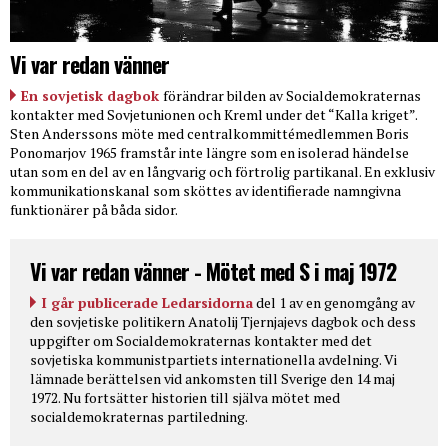
Vi var redan vänner
En sovjetisk dagbok
förändrar bilden av Socialdemokraternas
kontakter med Sovjetunionen och Kreml under det “Kalla kriget”.
Sten Anderssons möte med centralkommittémedlemmen Boris
Ponomarjov 1965 framstår inte längre som en isolerad händelse
utan som en del av en långvarig och förtrolig partikanal. En exklusiv
kommunikationskanal som sköttes av identifierade namngivna
funktionärer på båda sidor.
Vi var redan vänner - Mötet med S i maj 1972
I går publicerade Ledarsidorna
del 1 av en genomgång av
den sovjetiske politikern Anatolij Tjernjajevs dagbok och dess
uppgifter om Socialdemokraternas kontakter med det
sovjetiska kommunistpartiets internationella avdelning. Vi
lämnade berättelsen vid ankomsten till Sverige den 14 maj
1972. Nu fortsätter historien till själva mötet med
socialdemokraternas partiledning.