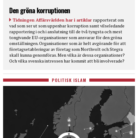
Den gröna korruptionen
Tidningen Affärsvärlden har i artiklar
rapporterat om
vad som ser ut som uppenbar korruption samt vilseledande
rapportering i och i anslutning till de två tyngsta och mest
tongivande EU-organisationer som ansvarar för den gröna
omställningen. Organisationer som är helt avgörande för att
företagsetableringar av företag som Northvolt och Stegra
skall kunna genomföras. Men vilka är dessa organisationer?
Och vilka svenska intressen har kommit att bli involverade?
POLITISK ISLAM