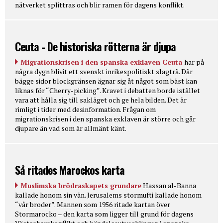
nätverket splittras och blir ramen för dagens konflikt.
Ceuta - De historiska rötterna är djupa
Migrationskrisen i den spanska exklaven Ceuta
har på
några dygn blivit ett svenskt inrikespolitiskt slagträ. Där
bägge sidor blockgränsen ägnar sig åt något som bäst kan
liknas för “Cherry-picking”. Kravet i debatten borde istället
vara att hålla sig till sakläget och ge hela bilden. Det är
rimligt i tider med desinformation. Frågan om
migrationskrisen i den spanska exklaven är större och går
djupare än vad som är allmänt känt.
Så ritades Marockos karta
Muslimska brödraskapets grundare
Hassan al-Banna
kallade honom sin vän. Jerusalems stormufti kallade honom
“vår broder”. Mannen som 1956 ritade kartan över
Stormarocko – den karta som ligger till grund för dagens