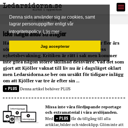
Ledarsidorna.se
Denna sida använder sig av cookies, samt
Tipsa oss idag
lagrar personuppgifter enligt vår
Icke fungerande strategier
integritetspolicy
Läs mer
Hanne Kjöller, DN, har vaknat till liv nu efter fler års
Jag accepterar
sömn och har börjat kritisera Avpixlat för dess
nyhetsbevakning. Kritiken är rätt i sak men kommer
inte göra någon större skillnad dessvärre. Vad det som
gjort att Kjöller vaknat till liv nu är i dagsläget oklart
men Ledarsidorna.se ber om ursäkt för tidigare inlägg
om att Kjöller var tre år efter sin ...
PLUS
Denna artikel behöver PLUS
Missa inte våra fördjupande reportage
och extramaterial i våra avslöjanden.
PLUS
Med
får du tillgång till alla
artiklar, bilder och videoklipp. Glöm inte att