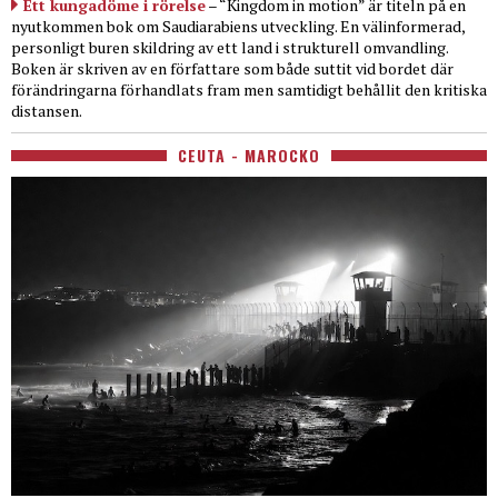
Ett kungadöme i rörelse
– “Kingdom in motion” är titeln på en
nyutkommen bok om Saudiarabiens utveckling. En välinformerad,
personligt buren skildring av ett land i strukturell omvandling.
Boken är skriven av en författare som både suttit vid bordet där
förändringarna förhandlats fram men samtidigt behållit den kritiska
distansen.
CEUTA - MAROCKO