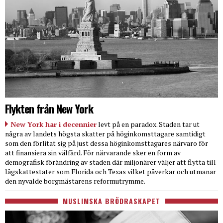
Flykten från New York
New York har i decennier
levt på en paradox. Staden tar ut
några av landets högsta skatter på höginkomsttagare samtidigt
som den förlitat sig på just dessa höginkomsttagares närvaro för
att finansiera sin välfärd. För närvarande sker en form av
demografisk förändring av staden där miljonärer väljer att flytta till
lågskattestater som Florida och Texas vilket påverkar och utmanar
den nyvalde borgmästarens reformutrymme.
MUSLIMSKA BRÖDRASKAPET