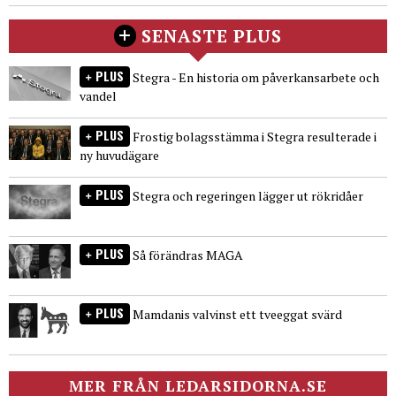
SENASTE PLUS
PLUS
Stegra - En historia om påverkansarbete och
vandel
PLUS
Frostig bolagsstämma i Stegra resulterade i
ny huvudägare
PLUS
Stegra och regeringen lägger ut rökridåer
PLUS
Så förändras MAGA
PLUS
Mamdanis valvinst ett tveeggat svärd
MER FRÅN LEDARSIDORNA.SE