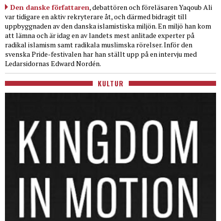
Den danske författaren
, debattören och föreläsaren Yaqoub Ali
var tidigare en aktiv rekryterare åt, och därmed bidragit till
uppbyggnaden av den danska islamistiska miljön. En miljö han kom
att lämna och är idag en av landets mest anlitade experter på
radikal islamism samt radikala muslimska rörelser. Inför den
svenska Pride-festivalen har han ställt upp på en intervju med
Ledarsidornas Edward Nordén.
KULTUR