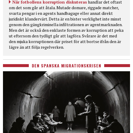
När fotbollens korruption diskuteras
handlar det oftast
om det som går att åtala. Mutade domare, riggade matcher,
svarta pengar i en agents handbagage eller annat direkt
juridiskt klandervärt. Detta är en bister verklighet inte minst
genom den gängkriminella infiltrationen av agentmarknaden.
Men det är också den enklaste formen av korruption att peka
ut eftersom den tydligt går att lagföra. Svårare är det med
den mjuka korruptionen där priset för att bortse ifrån den är
lägre än att följa regelverken.
DEN SPANSKA MIGRATIONSKRISEN