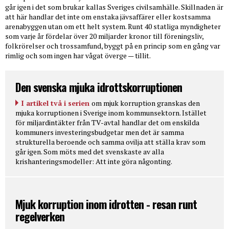
går igen i det som brukar kallas Sveriges civilsamhälle. Skillnaden är
att här handlar det inte om enstaka jävsaffärer eller kostsamma
arenabyggen utan om ett helt system. Runt 40 statliga myndigheter
som varje år fördelar över 20 miljarder kronor till föreningsliv,
folkrörelser och trossamfund, byggt på en princip som en gång var
rimlig och som ingen har vågat överge — tillit.
Den svenska mjuka idrottskorruptionen
I artikel två i serien
om mjuk korruption granskas den
mjuka korruptionen i Sverige inom kommunsektorn. Istället
för miljardintäkter från TV-avtal handlar det om enskilda
kommuners investeringsbudgetar men det är samma
strukturella beroende och samma ovilja att ställa krav som
går igen. Som möts med det svenskaste av alla
krishanteringsmodeller: Att inte göra någonting.
Mjuk korruption inom idrotten - resan runt
regelverken