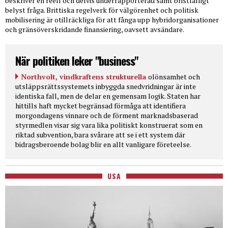
beskriver en reell och delvis underrapporterad samt bristfälligt
belyst fråga. Brittiska regelverk för välgörenhet och politisk
mobilisering är otillräckliga för att fånga upp hybridorganisationer
och gränsöverskridande finansiering, oavsett avsändare.
När politiken leker "business"
Northvolt, vindkraftens strukturella
olönsamhet och
utsläppsrättssystemets inbyggda snedvridningar är inte
identiska fall, men de delar en gemensam logik. Staten har
hittills haft mycket begränsad förmåga att identifiera
morgondagens vinnare och de förment marknadsbaserad
styrmedlen visar sig vara lika politiskt konstruerat som en
riktad subvention, bara svårare att se i ett system där
bidragsberoende bolag blir en allt vanligare företeelse.
USA