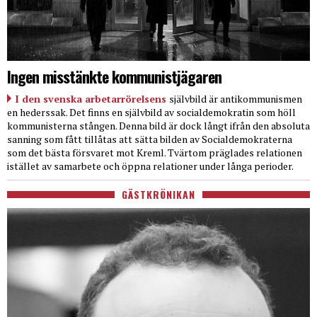
Ingen misstänkte kommunistjägaren
I den svenska arbetarrörelsens
självbild är antikommunismen
en hederssak. Det finns en självbild av socialdemokratin som höll
kommunisterna stången. Denna bild är dock långt ifrån den absoluta
sanning som fått tillåtas att sätta bilden av Socialdemokraterna
som det bästa försvaret mot Kreml. Tvärtom präglades relationen
istället av samarbete och öppna relationer under långa perioder.
GÄSTKRÖNIKAN