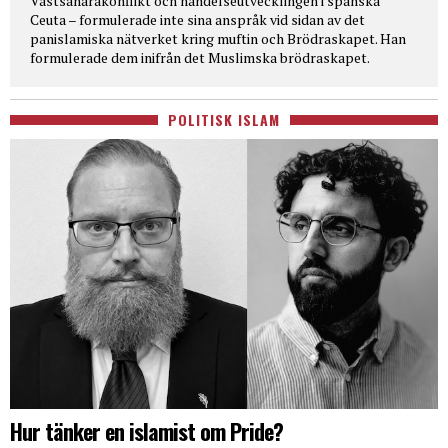
Västsaharakonflikt och händelseutvecklingen i spanska
Ceuta – formulerade inte sina anspråk vid sidan av det
panislamiska nätverket kring muftin och Brödraskapet. Han
formulerade dem inifrån det Muslimska brödraskapet.
POLITISK ISLAM
Hur tänker en islamist om Pride?