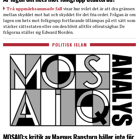
Två uppmärksammade fall
visar hur svårt det är att dra gränsen
mellan skyddet mot hat och skyddet för det fria ordet. Frågan är om
lagen om hets mot folkgrupp fortfarande tillämpas på ett sätt som
stärker rättsstaten eller om den blivit alltför oförutsägbar. De
frågorna ställer sig Edward Nordén.
POLITISK ISLAM
MOSAIQ:s kritik av Magnus Ranstorp håller inte för