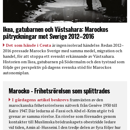
Ikea, gatubarnen och Västsahara: Marockos
påtryckningar mot Sverige 2012–2016
Det som hände i Ceuta
är ingen isolerad händelse. Redan 2012–
2016 pressade Marocko Sverige med samma medel, migration och
handel, för att stoppa ett svenskt erkännande av Västsahara.
Historien om Ikea, gatubarnen på Södermalm och den tystnad som
följde ger perspektiv på dagens svenska stöd för Marockos
autonomiplan.
Marocko - Frihetsrörelsen som splittrades
I gårdagens artikel beskrevs
framväxten av den
marockanska frihetsrörelsens nätverk från Genève 1930 till
Kairo 1947. Där ledarna al-Fassi och Abd el-Krim utgör två
grenar av samma rörelse. En rörelse som förenades genom
kontakter till Muslimska brödraskapets obestridde ledare
vid tiden, Amin al-Husseini. I den tredje delen av fyra följer hur