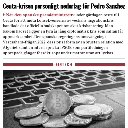
Ceuta-krisen personligt nederlag för Pedro Sanchez
När den spanske premiärminister
n
under gårdagen reste till
Ceuta för att möta konsekvenserna av veckans migrationskris
handlade det officiella budskapet om akut krishantering. Men
bakom kaoset ligger en fyra år lång diplomatisk kris som sällan får
uppmärksamhet. Den spanska regeringens omsvängning i
Västsahara-frågan 2022, dess pris i form av en brusten relation med
Algeriet samt en intern spricka i PSOE som partiledningen
upprepade gånger försökt sopa under mattan utan att lyckas.
FINTECH