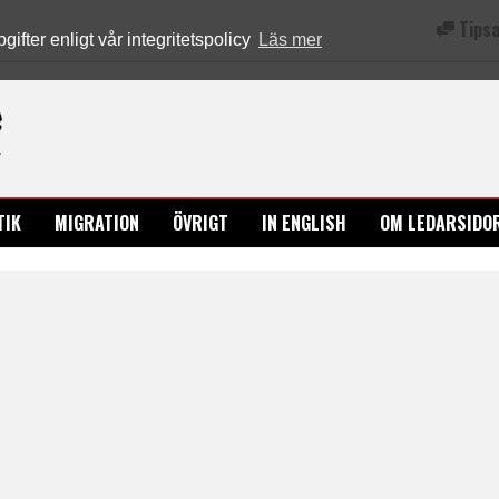
Tipsa
fter enligt vår integritetspolicy
Läs mer
Ledarsidorna.se
TIK
MIGRATION
ÖVRIGT
IN ENGLISH
OM LEDARSIDO