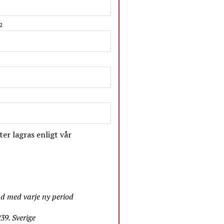
2
er lagras enligt vår
nd med varje ny period
9. Sverige