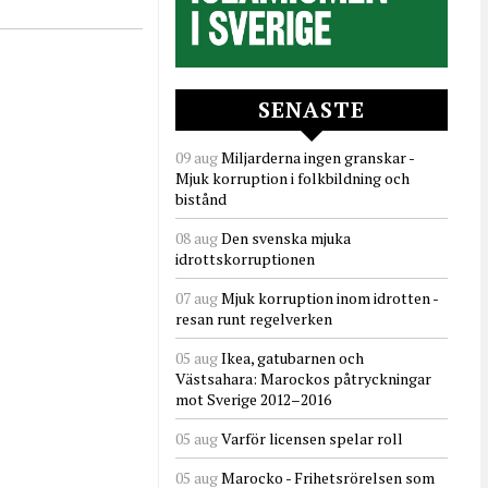
SENASTE
09 aug
Miljarderna ingen granskar -
Mjuk korruption i folkbildning och
bistånd
08 aug
Den svenska mjuka
idrottskorruptionen
07 aug
Mjuk korruption inom idrotten -
resan runt regelverken
05 aug
Ikea, gatubarnen och
Västsahara: Marockos påtryckningar
mot Sverige 2012–2016
05 aug
Varför licensen spelar roll
05 aug
Marocko - Frihetsrörelsen som