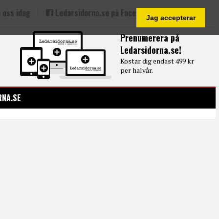
 oss idag
Ledarsidorna.se på Facebook
Jag accepterar
Prenumerera på
Ledarsidorna.se!
Kostar dig endast 499 kr
per halvår.
RNA.SE