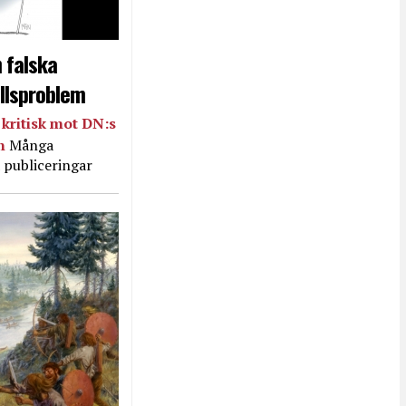
 falska
llsproblem
kritisk mot DN:s
in
Många
 publiceringar