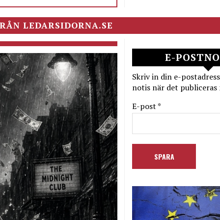
RÅN LEDARSIDORNA.SE
E-POSTNO
Skriv in din e-postadress
notis när det publiceras 
E-post *