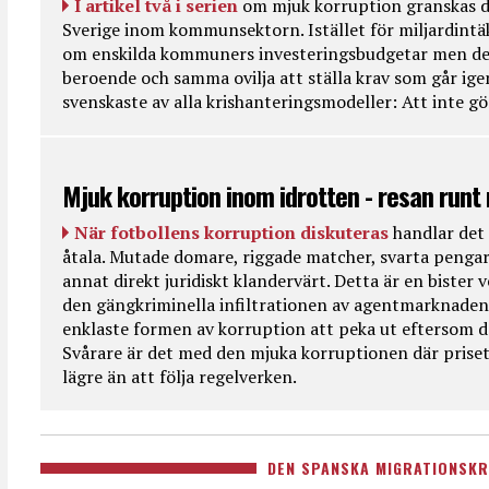
I artikel två i serien
om mjuk korruption granskas d
Sverige inom kommunsektorn. Istället för miljardintä
om enskilda kommuners investeringsbudgetar men de
beroende och samma ovilja att ställa krav som går ig
svenskaste av alla krishanteringsmodeller: Att inte g
Mjuk korruption inom idrotten - resan runt
När fotbollens korruption diskuteras
handlar det 
åtala. Mutade domare, riggade matcher, svarta pengar
annat direkt juridiskt klandervärt. Detta är en bister
den gängkriminella infiltrationen av agentmarknaden
enklaste formen av korruption att peka ut eftersom de
Svårare är det med den mjuka korruptionen där priset 
lägre än att följa regelverken.
DEN SPANSKA MIGRATIONSKR