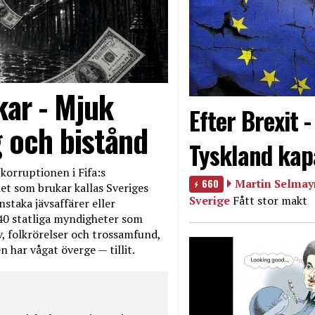
kar - Mjuk
Efter Brexit 
g och bistånd
Tyskland kap
korruptionen i Fifa:s
660
Martin Selmayr
et som brukar kallas Sveriges
Sverige
Fått stor makt
nstaka jävsaffärer eller
40 statliga myndigheter som
iv, folkrörelser och trossamfund,
 har vågat överge — tillit.