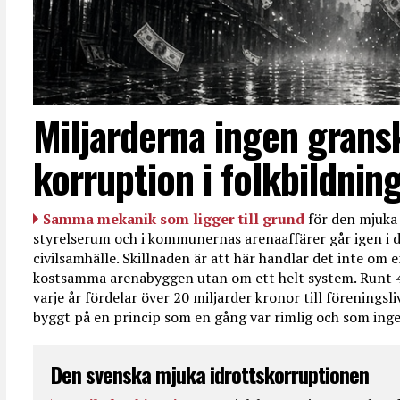
Miljarderna ingen grans
korruption i folkbildnin
Samma mekanik som ligger till grund
för den mjuka 
styrelserum och i kommunernas arenaaffärer går igen i d
civilsamhälle. Skillnaden är att här handlar det inte om e
kostsamma arenabyggen utan om ett helt system. Runt 
varje år fördelar över 20 miljarder kronor till föreningsl
byggt på en princip som en gång var rimlig och som ingen
Den svenska mjuka idrottskorruptionen