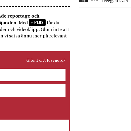
tveeggat svärd
nde reportage och
PLUS
öjanden.
Med
får du
bilder och videoklipp. Glöm inte att
n vi satsa ännu mer på relevant
Glömt ditt lösenord?