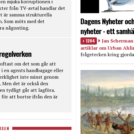
en mjuka korruptionen i
kter från TV-avtal handlar det
t är samma strukturella
Dagens Nyheter och
en. Som möts med det
öra någonting.
nyheter - ett samhä
1204
Jan Scherman 
artiklar om Urban Ahl
 regelverken
frågetecken kring gjorda
oftast om det som går att
 i en agents handbagage eller
 verklighet inte minst genom
. Men det är också den
n tydligt går att lagföra.
för att bortse ifrån den är
ISEN