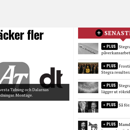
äcker fler
SENAST
PLUS
Stegra
påverkansarbet
PLUS
Frost
Stegra resulter
PLUS
Stegr
vesta Tidning och Dalarnas
lägger ut rökri
idningar. Montage.
PLUS
Så fö
PLUS
Mamda