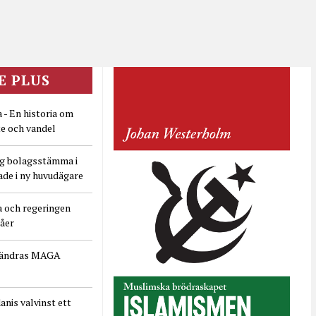
E PLUS
 - En historia om
e och vandel
ig bolagsstämma i
ade i ny huvudägare
a och regeringen
dåer
rändras MAGA
nis valvinst ett