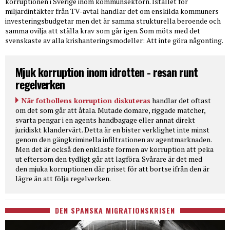
korruptionen i Sverige inom kommunsektorn. Istället för
miljardintäkter från TV-avtal handlar det om enskilda kommuners
investeringsbudgetar men det är samma strukturella beroende och
samma ovilja att ställa krav som går igen. Som möts med det
svenskaste av alla krishanteringsmodeller: Att inte göra någonting.
Mjuk korruption inom idrotten - resan runt
regelverken
När fotbollens korruption diskuteras
handlar det oftast
om det som går att åtala. Mutade domare, riggade matcher,
svarta pengar i en agents handbagage eller annat direkt
juridiskt klandervärt. Detta är en bister verklighet inte minst
genom den gängkriminella infiltrationen av agentmarknaden.
Men det är också den enklaste formen av korruption att peka
ut eftersom den tydligt går att lagföra. Svårare är det med
den mjuka korruptionen där priset för att bortse ifrån den är
lägre än att följa regelverken.
DEN SPANSKA MIGRATIONSKRISEN