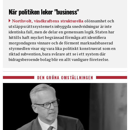
När politiken leker "business"
Northvolt, vindkraftens strukturella
olönsamhet och
utsläppsrättssystemets inbyggda snedvridningar är inte
identiska fall, men de delar en gemensam logik. Staten har
hittills haft mycket begränsad förmåga att identifiera
morgondagens vinnare och de förment marknadsbaserad
styrmedlen visar sig vara lika politiskt konstruerat som en
riktad subvention, bara svårare att se i ett system där
bidragsberoende bolag blir en allt vanligare företeelse.
DEN GRÖNA OMSTÄLLNINGEN