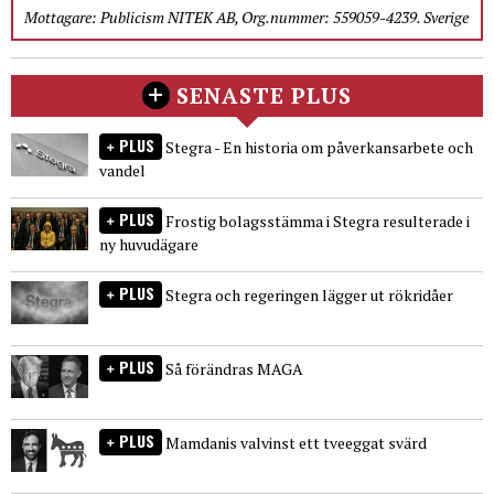
Mottagare: Publicism NITEK AB, Org.nummer: 559059-4239. Sverige
SENASTE PLUS
PLUS
Stegra - En historia om påverkansarbete och
vandel
PLUS
Frostig bolagsstämma i Stegra resulterade i
ny huvudägare
PLUS
Stegra och regeringen lägger ut rökridåer
PLUS
Så förändras MAGA
PLUS
Mamdanis valvinst ett tveeggat svärd