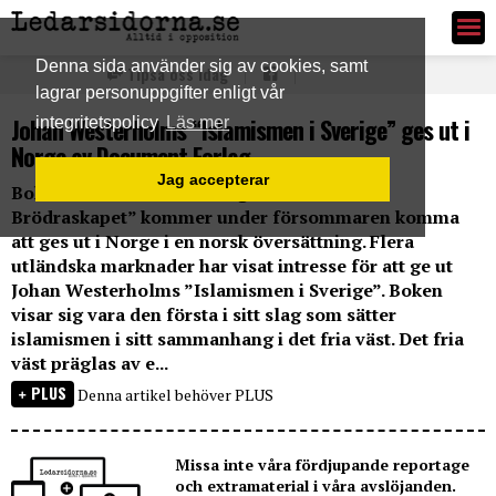
Ledarsidorna.se
Denna sida använder sig av cookies, samt
Tipsa oss idag
lagrar personuppgifter enligt vår
Johan Westerholms “Islamismen i Sverige” ges ut i
integritetspolicy
Läs mer
Norge av Document Forlag
Jag accepterar
Boken ”Islamismen i Sverige - Muslimska
Brödraskapet” kommer under försommaren komma
att ges ut i Norge i en norsk översättning. Flera
utländska marknader har visat intresse för att ge ut
Johan Westerholms ”Islamismen i Sverige”. Boken
visar sig vara den första i sitt slag som sätter
islamismen i sitt sammanhang i det fria väst. Det fria
väst präglas av e...
PLUS
Denna artikel behöver PLUS
Missa inte våra fördjupande reportage
och extramaterial i våra avslöjanden.