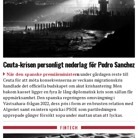
Ceuta-krisen personligt nederlag för Pedro Sanchez
När den spanske premiärminister
n
under gårdagen reste till
Ceuta för att möta konsekvenserna av veckans migrationskris
handlade det officiella budskapet om akut krishantering. Men
bakom kaoset ligger en fyra år lång diplomatisk kris som sällan får
uppmärksamhet. Den spanska regeringens omsvängning i
Västsahara-frågan 2022, dess pris i form av en brusten relation med
Algeriet samt en intern spricka i PSOE som partiledningen
upprepade gånger försökt sopa under mattan utan att lyckas.
FINTECH