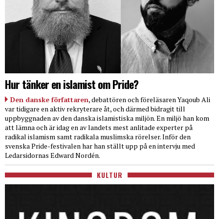
Hur tänker en islamist om Pride?
Den danske författaren
, debattören och föreläsaren Yaqoub Ali
var tidigare en aktiv rekryterare åt, och därmed bidragit till
uppbyggnaden av den danska islamistiska miljön. En miljö han kom
att lämna och är idag en av landets mest anlitade experter på
radikal islamism samt radikala muslimska rörelser. Inför den
svenska Pride-festivalen har han ställt upp på en intervju med
Ledarsidornas Edward Nordén.
KULTUR