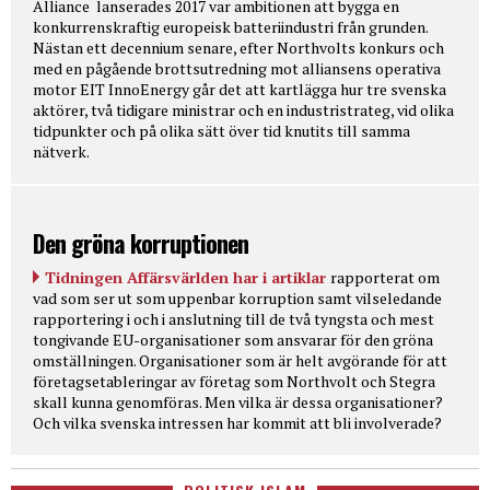
Alliance lanserades 2017 var ambitionen att bygga en
konkurrenskraftig europeisk batteriindustri från grunden.
Nästan ett decennium senare, efter Northvolts konkurs och
med en pågående brottsutredning mot alliansens operativa
motor EIT InnoEnergy går det att kartlägga hur tre svenska
aktörer, två tidigare ministrar och en industristrateg, vid olika
tidpunkter och på olika sätt över tid knutits till samma
nätverk.
Den gröna korruptionen
Tidningen Affärsvärlden har i artiklar
rapporterat om
vad som ser ut som uppenbar korruption samt vilseledande
rapportering i och i anslutning till de två tyngsta och mest
tongivande EU-organisationer som ansvarar för den gröna
omställningen. Organisationer som är helt avgörande för att
företagsetableringar av företag som Northvolt och Stegra
skall kunna genomföras. Men vilka är dessa organisationer?
Och vilka svenska intressen har kommit att bli involverade?