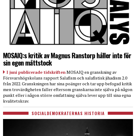
MOSAIQ:s kritik av Magnus Ranstorp håller inte för
sin egen måttstock
I juni publicerade tidskriften
MOSAIQ en granskning av
Försvarshögskolans rapport Salafism och salafistisk jihadism 2.0
från 2022. Granskningen har sina poänger och tar upp befogad kritik
men trovärdigheten faller eftersom granskarna inte själva på någon
punkt eller i någon större omfattning själva lever upp till sina egna
kvalitetskrav.
SOCIALDEMOKRATERNAS HISTORIA