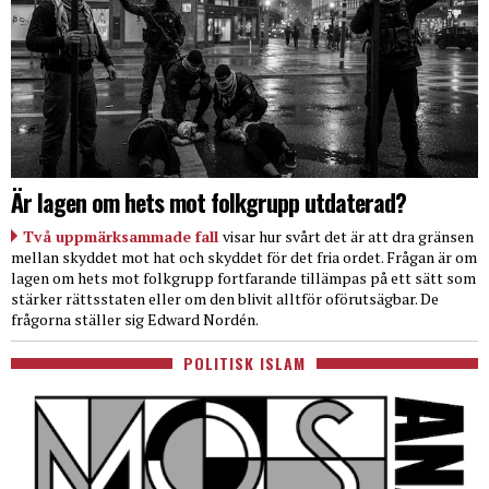
Är lagen om hets mot folkgrupp utdaterad?
Två uppmärksammade fall
visar hur svårt det är att dra gränsen
mellan skyddet mot hat och skyddet för det fria ordet. Frågan är om
lagen om hets mot folkgrupp fortfarande tillämpas på ett sätt som
stärker rättsstaten eller om den blivit alltför oförutsägbar. De
frågorna ställer sig Edward Nordén.
POLITISK ISLAM