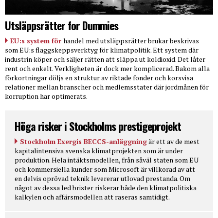
Utsläppsrätter for Dummies
EU:s system för
handel med utsläppsrätter brukar beskrivas
som EU:s flaggskeppsverktyg för klimatpolitik. Ett system där
industrin köper och säljer rätten att släppa ut koldioxid. Det låter
rent och enkelt. Verkligheten är dock mer komplicerad. Bakom alla
förkortningar döljs en struktur av riktade fonder och korsvisa
relationer mellan branscher och medlemsstater där jordmånen för
korruption har optimerats.
Höga risker i Stockholms prestigeprojekt
Stockholm Exergis BECCS-anläggning
är ett av de mest
kapitalintensiva svenska klimatprojekten som är under
produktion. Hela intäktsmodellen, från såväl staten som EU
och kommersiella kunder som Microsoft är villkorad av att
en delvis oprövad teknik levererar utlovad prestanda. Om
något av dessa led brister riskerar både den klimatpolitiska
kalkylen och affärsmodellen att raseras samtidigt.