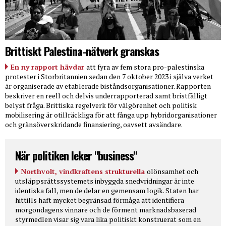
Brittiskt Palestina-nätverk granskas
En ny rapport hävdar
att fyra av fem stora pro-palestinska
protester i Storbritannien sedan den 7 oktober 2023 i själva verket
är organiserade av etablerade biståndsorganisationer. Rapporten
beskriver en reell och delvis underrapporterad samt bristfälligt
belyst fråga. Brittiska regelverk för välgörenhet och politisk
mobilisering är otillräckliga för att fånga upp hybridorganisationer
och gränsöverskridande finansiering, oavsett avsändare.
När politiken leker "business"
Northvolt, vindkraftens strukturella
olönsamhet och
utsläppsrättssystemets inbyggda snedvridningar är inte
identiska fall, men de delar en gemensam logik. Staten har
hittills haft mycket begränsad förmåga att identifiera
morgondagens vinnare och de förment marknadsbaserad
styrmedlen visar sig vara lika politiskt konstruerat som en