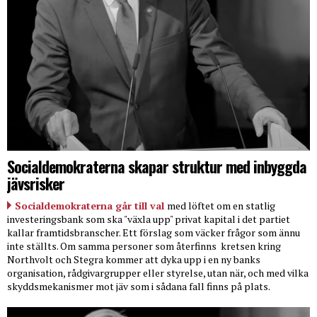
Socialdemokraterna skapar struktur med inbyggda
jävsrisker
Socialdemokraterna går till val
med löftet om en statlig
investeringsbank som ska "växla upp" privat kapital i det partiet
kallar framtidsbranscher. Ett förslag som väcker frågor som ännu
inte ställts. Om samma personer som återfinns
kretsen kring
Northvolt och Stegra kommer att dyka upp i en ny banks
organisation, rådgivargrupper eller styrelse, utan när, och med vilka
skyddsmekanismer mot jäv som i sådana fall finns på plats.