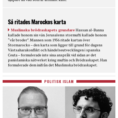
Så ritades Marockos karta
Muslimska brödraskapets grundare
Hassan al-Banna
kallade honom sin vän. Jerusalems stormufti kallade honom
“vår broder”. Mannen som 1956 ritade kartan över
Stormarocko – den karta som ligger till grund för dagens
Västsaharakonflikt och händelseutvecklingen i spanska
Ceuta – formulerade inte sina anspråk vid sidan av det
panislamiska nätverket kring muftin och Brödraskapet. Han
formulerade dem inifrån det Muslimska brödraskapet.
POLITISK ISLAM