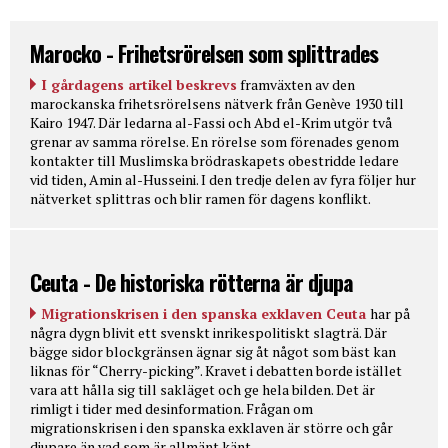
Marocko - Frihetsrörelsen som splittrades
I gårdagens artikel beskrevs
framväxten av den
marockanska frihetsrörelsens nätverk från Genève 1930 till
Kairo 1947. Där ledarna al-Fassi och Abd el-Krim utgör två
grenar av samma rörelse. En rörelse som förenades genom
kontakter till Muslimska brödraskapets obestridde ledare
vid tiden, Amin al-Husseini. I den tredje delen av fyra följer hur
nätverket splittras och blir ramen för dagens konflikt.
Ceuta - De historiska rötterna är djupa
Migrationskrisen i den spanska exklaven Ceuta
har på
några dygn blivit ett svenskt inrikespolitiskt slagträ. Där
bägge sidor blockgränsen ägnar sig åt något som bäst kan
liknas för “Cherry-picking”. Kravet i debatten borde istället
vara att hålla sig till sakläget och ge hela bilden. Det är
rimligt i tider med desinformation. Frågan om
migrationskrisen i den spanska exklaven är större och går
djupare än vad som är allmänt känt.