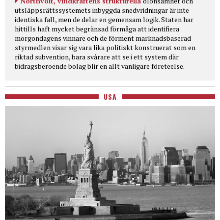
Northvolt, vindkraftens strukturella
olönsamhet och
utsläppsrättssystemets inbyggda snedvridningar är inte
identiska fall, men de delar en gemensam logik. Staten har
hittills haft mycket begränsad förmåga att identifiera
morgondagens vinnare och de förment marknadsbaserad
styrmedlen visar sig vara lika politiskt konstruerat som en
riktad subvention, bara svårare att se i ett system där
bidragsberoende bolag blir en allt vanligare företeelse.
USA