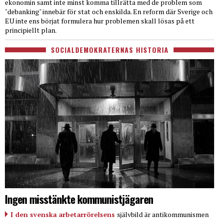
ekonomin samt inte minst komma tillrätta med de problem som
"debanking" innebär för stat och enskilda. En reform där Sverige och
EU inte ens börjat formulera hur problemen skall lösas på ett
principiellt plan.
SOCIALDEMOKRATERNAS HISTORIA
Ingen misstänkte kommunistjägaren
I den svenska arbetarrörelsens
självbild är antikommunismen