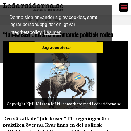
Ledarsidorna.se
Denna sida använder sig av cookies, samt
Tipsa oss idag
lagrar personuppgifter enligt vår
“Juli-krisen”: En återkommande politisk rodeo
integritetspolicy
Läs mer
Jag accepterar
Copyright Kjell Nilsson Mäki i samarbete med Ledarsidorna.se
Den så kallade ”Juli-krisen” för regeringen är i
praktiken över nu. Kvar finns en del politisk