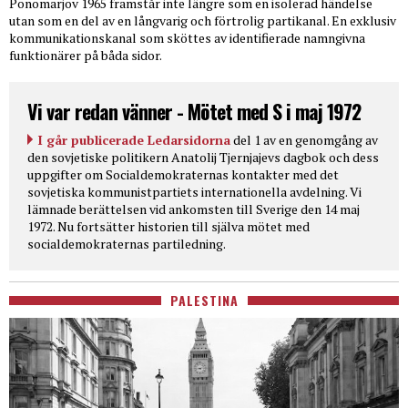
Ponomarjov 1965 framstår inte längre som en isolerad händelse
utan som en del av en långvarig och förtrolig partikanal. En exklusiv
kommunikationskanal som sköttes av identifierade namngivna
funktionärer på båda sidor.
Vi var redan vänner - Mötet med S i maj 1972
I går publicerade Ledarsidorna
del 1 av en genomgång av
den sovjetiske politikern Anatolij Tjernjajevs dagbok och dess
uppgifter om Socialdemokraternas kontakter med det
sovjetiska kommunistpartiets internationella avdelning. Vi
lämnade berättelsen vid ankomsten till Sverige den 14 maj
1972. Nu fortsätter historien till själva mötet med
socialdemokraternas partiledning.
PALESTINA