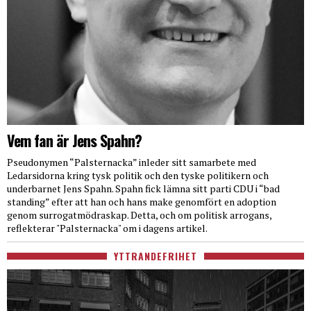
Vem fan är Jens Spahn?
Pseudonymen “Palsternacka” inleder sitt samarbete med
Ledarsidorna kring tysk politik och den tyske politikern och
underbarnet Jens Spahn. Spahn fick lämna sitt parti CDU i “bad
standing” efter att han och hans make genomfört en adoption
genom surrogatmödraskap. Detta, och om politisk arrogans,
reflekterar "Palsternacka" om i dagens artikel.
YTTRANDEFRIHET