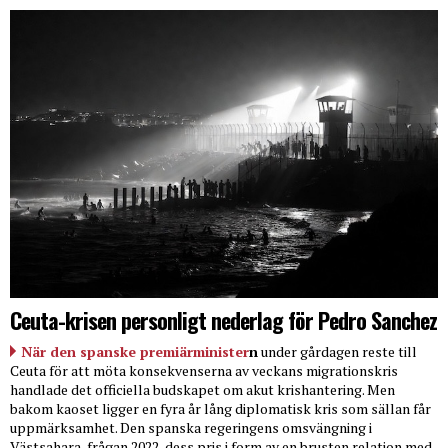
Ceuta-krisen personligt nederlag för Pedro Sanchez
När den spanske premiärminister
n
under gårdagen reste till
Ceuta för att möta konsekvenserna av veckans migrationskris
handlade det officiella budskapet om akut krishantering. Men
bakom kaoset ligger en fyra år lång diplomatisk kris som sällan får
uppmärksamhet. Den spanska regeringens omsvängning i
Västsahara-frågan 2022, dess pris i form av en brusten relation med