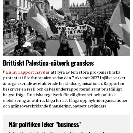
Brittiskt Palestina-nätverk granskas
En ny rapport hävdar
att fyra av fem stora pro-palestinska
protester i Storbritannien sedan den 7 oktober 2023 i själva verket
är organiserade av etablerade biståndsorganisationer. Rapporten
beskriver en reell och delvis underrapporterad samt bristfälligt
belyst fråga. Brittiska regelverk för välgörenhet och politisk
mobilisering är otillräckliga för att fånga upp hybridorganisationer
och gränsöverskridande finansiering, oavsett avsändare.
När politiken leker "business"