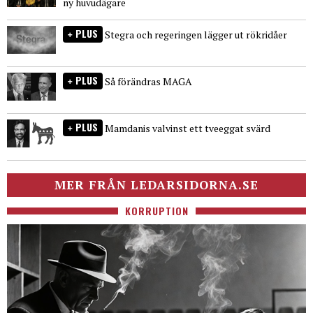
ny huvudägare
PLUS
Stegra och regeringen lägger ut rökridåer
PLUS
Så förändras MAGA
PLUS
Mamdanis valvinst ett tveeggat svärd
MER FRÅN LEDARSIDORNA.SE
KORRUPTION