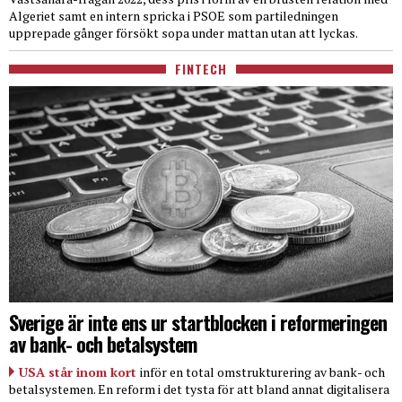
Algeriet samt en intern spricka i PSOE som partiledningen
upprepade gånger försökt sopa under mattan utan att lyckas.
FINTECH
Sverige är inte ens ur startblocken i reformeringen
av bank- och betalsystem
USA står inom kort
inför en total omstrukturering av bank- och
betalsystemen. En reform i det tysta för att bland annat digitalisera