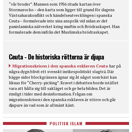
“vår broder”. Mannen som 1956 ritade kartan över
Stormarocko – den karta som ligger till grund för dagens
Västsaharakonflikt och händelseutvecklingen i spanska
Ceuta – formulerade inte sina anspråk vid sidan av det
panislamiska nätverket kring muftin och Brödraskapet. Han
formulerade dem inifrån det Muslimska brödraskapet.
Ceuta - De historiska rötterna är djupa
Migrationskrisen i den spanska exklaven Ceuta
har på
några dygn blivit ett svenskt inrikespolitiskt slagträ. Där
bägge sidor blockgränsen ägnar sig åt något som bäst kan
liknas för “Cherry-picking”. Kravet i debatten borde istället
vara att hålla sig till sakläget och ge hela bilden. Det är
rimligt i tider med desinformation. Frågan om
migrationskrisen i den spanska exklaven är större och går
djupare än vad som är allmänt känt.
POLITISK ISLAM