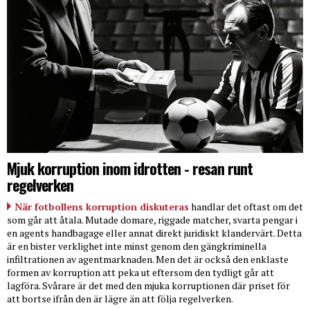
Mjuk korruption inom idrotten - resan runt
regelverken
När fotbollens korruption diskuteras
handlar det oftast om det
som går att åtala. Mutade domare, riggade matcher, svarta pengar i
en agents handbagage eller annat direkt juridiskt klandervärt. Detta
är en bister verklighet inte minst genom den gängkriminella
infiltrationen av agentmarknaden. Men det är också den enklaste
formen av korruption att peka ut eftersom den tydligt går att
lagföra. Svårare är det med den mjuka korruptionen där priset för
att bortse ifrån den är lägre än att följa regelverken.