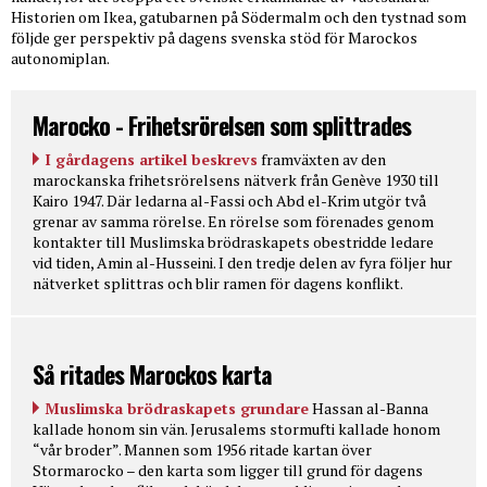
Historien om Ikea, gatubarnen på Södermalm och den tystnad som
följde ger perspektiv på dagens svenska stöd för Marockos
autonomiplan.
Marocko - Frihetsrörelsen som splittrades
I gårdagens artikel beskrevs
framväxten av den
marockanska frihetsrörelsens nätverk från Genève 1930 till
Kairo 1947. Där ledarna al-Fassi och Abd el-Krim utgör två
grenar av samma rörelse. En rörelse som förenades genom
kontakter till Muslimska brödraskapets obestridde ledare
vid tiden, Amin al-Husseini. I den tredje delen av fyra följer hur
nätverket splittras och blir ramen för dagens konflikt.
Så ritades Marockos karta
Muslimska brödraskapets grundare
Hassan al-Banna
kallade honom sin vän. Jerusalems stormufti kallade honom
“vår broder”. Mannen som 1956 ritade kartan över
Stormarocko – den karta som ligger till grund för dagens