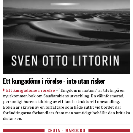
Ett kungadöme i rörelse - inte utan risker
Ett kungadöme i rörelse
– “Kingdom in motion” är titeln på en
nyutkommen bok om Saudiarabiens utveckling. En välinformerad,
personligt buren skildring av ett land i strukturell omvandling.
Boken är skriven av en författare som både suttit vid bordet där
förändringarna förhandlats fram men samtidigt behållit den kritiska
distansen.
CEUTA - MAROCKO