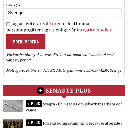
LAND
(*)
Jag accepterar
Villkoren
och att mina
personuppgifter lagras enligt vår
integritetspolicy
PRENUMERERA
Vid kortbetalning debiteras ditt kort automatiskt i samband med
varje ny period
Mottagare: Publicism NITEK AB, Org.nummer: 559059-4239. Sverige
SENASTE PLUS
PLUS
Stegra - En historia om påverkansarbete och
vandel
PLUS
Frostig bolagsstämma i Stegra resulterade i