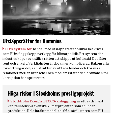
Utsläppsrätter for Dummies
EU:s system för
handel med utsläppsrätter brukar beskrivas
som EU:s flaggskeppsverktyg för klimatpolitik. Ett system där
industrin köper och säljer rätten att släppa ut koldioxid. Det låter
rent och enkelt. Verkligheten är dock mer komplicerad. Bakom alla
förkortningar döljs en struktur av riktade fonder och korsvisa
relationer mellan branscher och medlemsstater där jordmånen för
korruption har optimerats.
Höga risker i Stockholms prestigeprojekt
Stockholm Exergis BECCS-anläggning
är ett av de mest
kapitalintensiva svenska klimatprojekten som är under
produktion. Hela intäktsmodellen, från såväl staten som EU