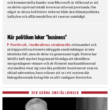
och kommersiella kunder som Microsoft är villkorad av att
en delvis oprövad teknik levererar utlovad prestanda. Om
något av dessa led brister riskerar både den klimatpolitiska
kalkylen och affärsmodellen att raseras samtidigt.
När politiken leker "business"
Northvolt, vindkraftens strukturella
olönsamhet och
utsläppsrättssystemets inbyggda snedvridningar är inte
identiska fall, men de delar en gemensam logik. Staten har
hittills haft mycket begränsad förmåga att identifiera
morgondagens vinnare och de förment marknadsbaserad
styrmedlen visar sig vara lika politiskt konstruerat som en
riktad subvention, bara svårare att se i ett system där
bidragsberoende bolag blir en allt vanligare företeelse.
DEN GRÖNA OMSTÄLLNINGEN