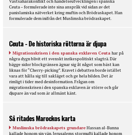
Västsaharakonflikt och händelseutvecklingen i spanska
Ceuta – formulerade inte sina anspråk vid sidan av det
panislamiska nätverket kring muftin och Brödraskapet. Han
formulerade dem inifrån det Muslimska brödraskapet.
Ceuta - De historiska rötterna är djupa
Migrationskrisen i den spanska exklaven Ceuta
har på
några dygn blivit ett svenskt inrikespolitiskt slagträ. Där
bägge sidor blockgränsen ägnar sig åt något som bäst kan
liknas för “Cherry-picking”. Kravet i debatten borde istället
vara att hålla sig till sakläget och ge hela bilden. Det är
rimligt i tider med desinformation. Frågan om
migrationskrisen i den spanska exklaven är större och går
djupare än vad som är allmänt känt.
Så ritades Marockos karta
Muslimska brödraskapets grundare
Hassan al-Banna
kallade honom sin vän. Jerusalems stormufti kallade honom