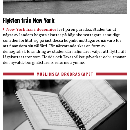
Flykten från New York
New York har i decennier
levt på en paradox. Staden tar ut
några av landets högsta skatter på höginkomsttagare samtidigt
som den förlitat sig på just dessa höginkomsttagares närvaro för
att finansiera sin välfärd. För närvarande sker en form av
demografisk förändring av staden där miljonärer väljer att flytta till
lågskattestater som Florida och Texas vilket påverkar och utmanar
den nyvalde borgmästarens reformutrymme.
MUSLIMSKA BRÖDRASKAPET