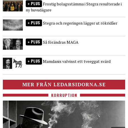
PLUS
Frostig bolagsstämma i Stegra resulterade i
ny huvudägare
PLUS
Stegra och regeringen lägger ut rökridåer
PLUS
Så förändras MAGA
PLUS
Mamdanis valvinst ett tveeggat svärd
MER FRÅN LEDARSIDORNA.SE
KORRUPTION