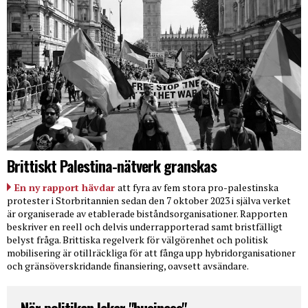
Brittiskt Palestina-nätverk granskas
En ny rapport hävdar
att fyra av fem stora pro-palestinska
protester i Storbritannien sedan den 7 oktober 2023 i själva verket
är organiserade av etablerade biståndsorganisationer. Rapporten
beskriver en reell och delvis underrapporterad samt bristfälligt
belyst fråga. Brittiska regelverk för välgörenhet och politisk
mobilisering är otillräckliga för att fånga upp hybridorganisationer
och gränsöverskridande finansiering, oavsett avsändare.