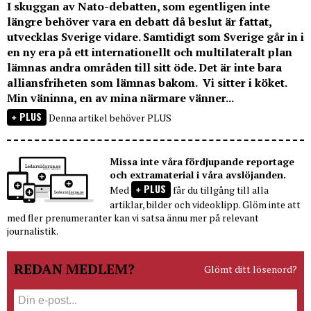
I skuggan av Nato-debatten, som egentligen inte
längre behöver vara en debatt då beslut är fattat,
utvecklas Sverige vidare. Samtidigt som Sverige går in i
en ny era på ett internationellt och multilateralt plan
lämnas andra områden till sitt öde. Det är inte bara
alliansfriheten som lämnas bakom. Vi sitter i köket.
Min väninna, en av mina närmare vänner...
PLUS
Denna artikel behöver PLUS
Missa inte våra fördjupande reportage
och extramaterial i våra avslöjanden.
PLUS
Med
får du tillgång till alla
artiklar, bilder och videoklipp. Glöm inte att
med fler prenumeranter kan vi satsa ännu mer på relevant
journalistik.
REDAN MEDLEM?
Glömt ditt lösenord?