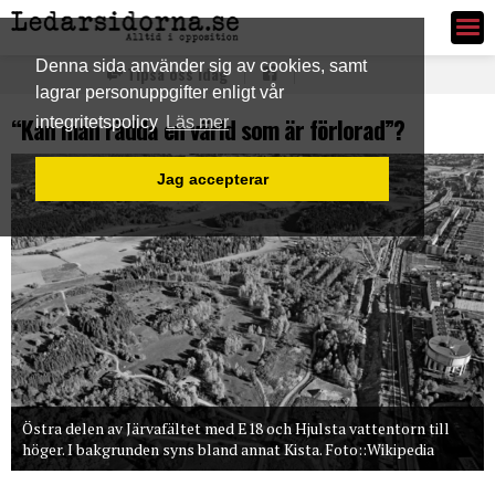
Ledarsidorna.se
Denna sida använder sig av cookies, samt
Tipsa oss idag
lagrar personuppgifter enligt vår
“Kan man rädda en värld som är förlorad”?
integritetspolicy
Läs mer
Jag accepterar
Östra delen av Järvafältet med E18 och Hjulsta vattentorn till
höger. I bakgrunden syns bland annat Kista. Foto::Wikipedia