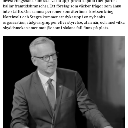
investeringsbank som ska "växla upp" privat kapital i det partiet
kallar framtidsbranscher. Ett förslag som väcker frågor som ännu
inte ställts. Om samma personer som återfinns
kretsen kring
Northvolt och Stegra kommer att dyka upp i en ny banks
organisation, rådgivargrupper eller styrelse, utan när, och med vilka
skyddsmekanismer mot jäv som i sådana fall finns på plats.