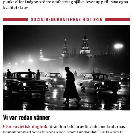
punkt eller i någon större omfattning själva lever upp till sina egna
kvalitetskrav.
SOCIALDEMOKRATERNAS HISTORIA
Vi var redan vänner
En sovjetisk dagbok
förändrar bilden av Socialdemokraternas
kontakter med Sovjetunionen och Kreml under det “Kalla kriget”.