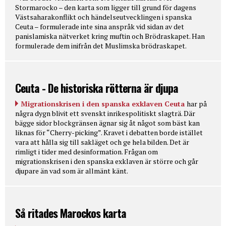
Stormarocko – den karta som ligger till grund för dagens
Västsaharakonflikt och händelseutvecklingen i spanska
Ceuta – formulerade inte sina anspråk vid sidan av det
panislamiska nätverket kring muftin och Brödraskapet. Han
formulerade dem inifrån det Muslimska brödraskapet.
Ceuta - De historiska rötterna är djupa
Migrationskrisen i den spanska exklaven Ceuta
har på
några dygn blivit ett svenskt inrikespolitiskt slagträ. Där
bägge sidor blockgränsen ägnar sig åt något som bäst kan
liknas för “Cherry-picking”. Kravet i debatten borde istället
vara att hålla sig till sakläget och ge hela bilden. Det är
rimligt i tider med desinformation. Frågan om
migrationskrisen i den spanska exklaven är större och går
djupare än vad som är allmänt känt.
Så ritades Marockos karta