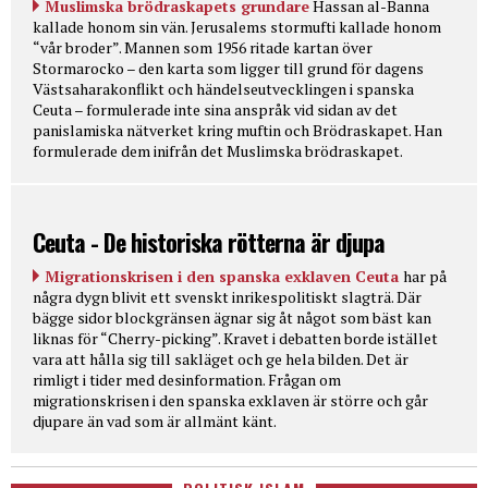
Muslimska brödraskapets grundare
Hassan al-Banna
kallade honom sin vän. Jerusalems stormufti kallade honom
“vår broder”. Mannen som 1956 ritade kartan över
Stormarocko – den karta som ligger till grund för dagens
Västsaharakonflikt och händelseutvecklingen i spanska
Ceuta – formulerade inte sina anspråk vid sidan av det
panislamiska nätverket kring muftin och Brödraskapet. Han
formulerade dem inifrån det Muslimska brödraskapet.
Ceuta - De historiska rötterna är djupa
Migrationskrisen i den spanska exklaven Ceuta
har på
några dygn blivit ett svenskt inrikespolitiskt slagträ. Där
bägge sidor blockgränsen ägnar sig åt något som bäst kan
liknas för “Cherry-picking”. Kravet i debatten borde istället
vara att hålla sig till sakläget och ge hela bilden. Det är
rimligt i tider med desinformation. Frågan om
migrationskrisen i den spanska exklaven är större och går
djupare än vad som är allmänt känt.