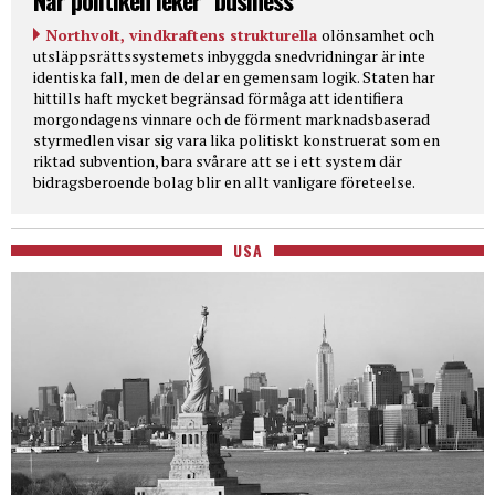
När politiken leker "business"
Northvolt, vindkraftens strukturella
olönsamhet och
utsläppsrättssystemets inbyggda snedvridningar är inte
identiska fall, men de delar en gemensam logik. Staten har
hittills haft mycket begränsad förmåga att identifiera
morgondagens vinnare och de förment marknadsbaserad
styrmedlen visar sig vara lika politiskt konstruerat som en
riktad subvention, bara svårare att se i ett system där
bidragsberoende bolag blir en allt vanligare företeelse.
USA