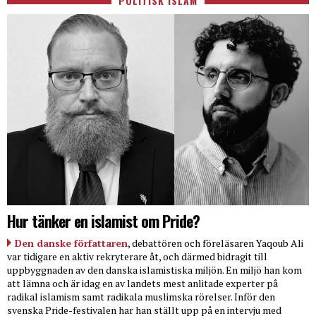
POLITISK ISLAM
Hur tänker en islamist om Pride?
Den danske författaren
, debattören och föreläsaren Yaqoub Ali
var tidigare en aktiv rekryterare åt, och därmed bidragit till
uppbyggnaden av den danska islamistiska miljön. En miljö han kom
att lämna och är idag en av landets mest anlitade experter på
radikal islamism samt radikala muslimska rörelser. Inför den
svenska Pride-festivalen har han ställt upp på en intervju med