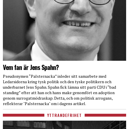
Vem fan är Jens Spahn?
Pseudonymen “Palsternacka” inleder sitt samarbete med
Ledarsidorna kring tysk politik och den tyske politikern och
underbarnet Jens Spahn. Spahn fick lämna sitt parti CDU i “bad
standing” efter att han och hans make genomfört en adoption
genom surrogatmödraskap. Detta, och om politisk arrogans,
reflekterar "Palsternacka" om i dagens artikel.
YTTRANDEFRIHET