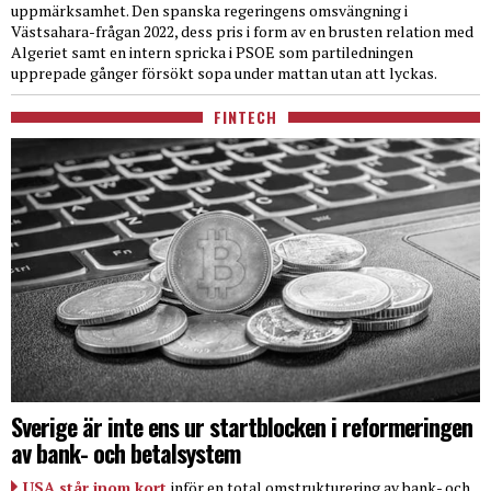
uppmärksamhet. Den spanska regeringens omsvängning i
Västsahara-frågan 2022, dess pris i form av en brusten relation med
Algeriet samt en intern spricka i PSOE som partiledningen
upprepade gånger försökt sopa under mattan utan att lyckas.
FINTECH
Sverige är inte ens ur startblocken i reformeringen
av bank- och betalsystem
USA står inom kort
inför en total omstrukturering av bank- och