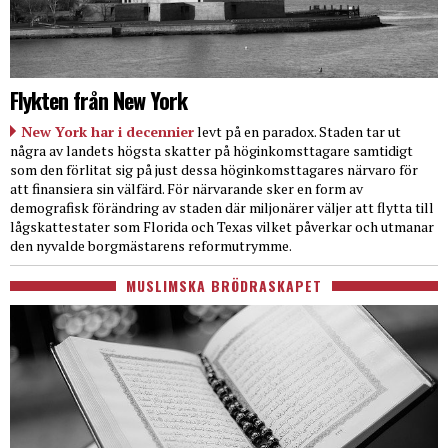
Flykten från New York
New York har i decennier
levt på en paradox. Staden tar ut
några av landets högsta skatter på höginkomsttagare samtidigt
som den förlitat sig på just dessa höginkomsttagares närvaro för
att finansiera sin välfärd. För närvarande sker en form av
demografisk förändring av staden där miljonärer väljer att flytta till
lågskattestater som Florida och Texas vilket påverkar och utmanar
den nyvalde borgmästarens reformutrymme.
MUSLIMSKA BRÖDRASKAPET