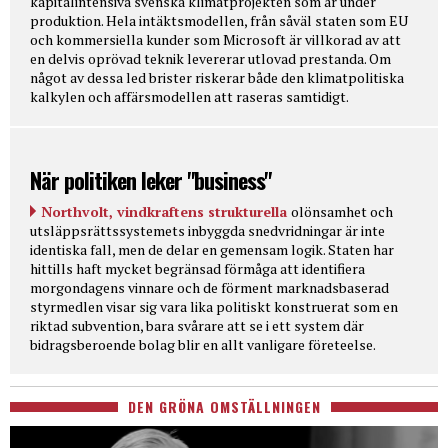
kapitalintensiva svenska klimatprojekten som är under
produktion. Hela intäktsmodellen, från såväl staten som EU
och kommersiella kunder som Microsoft är villkorad av att
en delvis oprövad teknik levererar utlovad prestanda. Om
något av dessa led brister riskerar både den klimatpolitiska
kalkylen och affärsmodellen att raseras samtidigt.
När politiken leker "business"
Northvolt, vindkraftens strukturella
olönsamhet och
utsläppsrättssystemets inbyggda snedvridningar är inte
identiska fall, men de delar en gemensam logik. Staten har
hittills haft mycket begränsad förmåga att identifiera
morgondagens vinnare och de förment marknadsbaserad
styrmedlen visar sig vara lika politiskt konstruerat som en
riktad subvention, bara svårare att se i ett system där
bidragsberoende bolag blir en allt vanligare företeelse.
DEN GRÖNA OMSTÄLLNINGEN