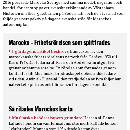
2016 pressade Marocko Sverige med samma medel, migration och
handel, för att stoppa ett svenskt erkännande av Västsahara.
Historien om Ikea, gatubarnen på Södermalm och den tystnad som
följde ger perspektiv på dagens svenska stöd för Marockos
autonomiplan.
Marocko - Frihetsrörelsen som splittrades
I gårdagens artikel beskrevs
framväxten av den
marockanska frihetsrörelsens nätverk från Genève 1930 till
Kairo 1947. Där ledarna al-Fassi och Abd el-Krim utgör två
grenar av samma rörelse. En rörelse som förenades genom
kontakter till Muslimska brödraskapets obestridde ledare
vid tiden, Amin al-Husseini. I den tredje delen av fyra följer hur
nätverket splittras och blir ramen för dagens konflikt.
Så ritades Marockos karta
Muslimska brödraskapets grundare
Hassan al-Banna
kallade honom sin vän. Jerusalems stormufti kallade honom
“vår broder”. Mannen som 1956 ritade kartan över