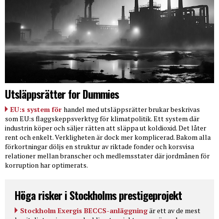
Utsläppsrätter for Dummies
EU:s system för
handel med utsläppsrätter brukar beskrivas
som EU:s flaggskeppsverktyg för klimatpolitik. Ett system där
industrin köper och säljer rätten att släppa ut koldioxid. Det låter
rent och enkelt. Verkligheten är dock mer komplicerad. Bakom alla
förkortningar döljs en struktur av riktade fonder och korsvisa
relationer mellan branscher och medlemsstater där jordmånen för
korruption har optimerats.
Höga risker i Stockholms prestigeprojekt
Stockholm Exergis BECCS-anläggning
är ett av de mest