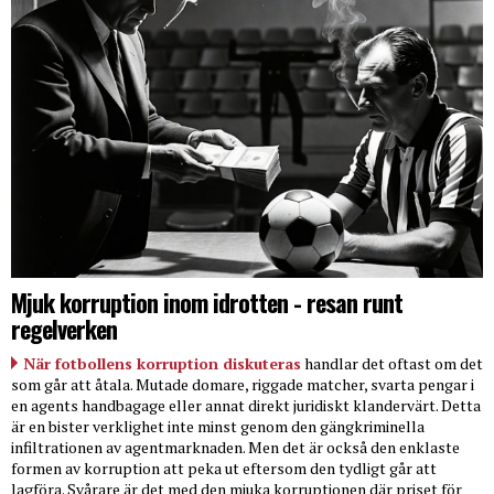
Mjuk korruption inom idrotten - resan runt
regelverken
När fotbollens korruption diskuteras
handlar det oftast om det
som går att åtala. Mutade domare, riggade matcher, svarta pengar i
en agents handbagage eller annat direkt juridiskt klandervärt. Detta
är en bister verklighet inte minst genom den gängkriminella
infiltrationen av agentmarknaden. Men det är också den enklaste
formen av korruption att peka ut eftersom den tydligt går att
lagföra. Svårare är det med den mjuka korruptionen där priset för