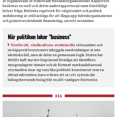
är organiserade av etablerade biståndsorganisationer. Rapporten
beskriver en reell och delvis underrapporterad samt bristfälligt
belyst fråga. Brittiska regelverk för välgörenhet och politisk
mobilisering är otillräckliga för att fånga upp hybridorganisationer
och gränsöverskridande finansiering, oavsett avsändare.
När politiken leker "business"
Northvolt, vindkraftens strukturella
olönsamhet och
utsläppsrättssystemets inbyggda snedvridningar är inte
identiska fall, men de delar en gemensam logik. Staten har
hittills haft mycket begränsad förmåga att identifiera
morgondagens vinnare och de förment marknadsbaserad
styrmedlen visar sig vara lika politiskt konstruerat som en
riktad subvention, bara svårare att se i ett system där
bidragsberoende bolag blir en allt vanligare företeelse.
USA