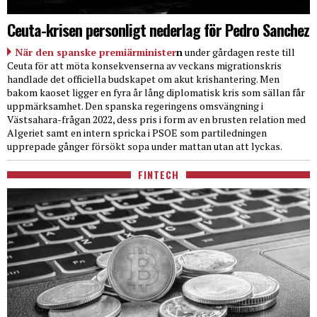
Ceuta-krisen personligt nederlag för Pedro Sanchez
När den spanske premiärminister
n
under gårdagen reste till
Ceuta för att möta konsekvenserna av veckans migrationskris
handlade det officiella budskapet om akut krishantering. Men
bakom kaoset ligger en fyra år lång diplomatisk kris som sällan får
uppmärksamhet. Den spanska regeringens omsvängning i
Västsahara-frågan 2022, dess pris i form av en brusten relation med
Algeriet samt en intern spricka i PSOE som partiledningen
upprepade gånger försökt sopa under mattan utan att lyckas.
FINTECH