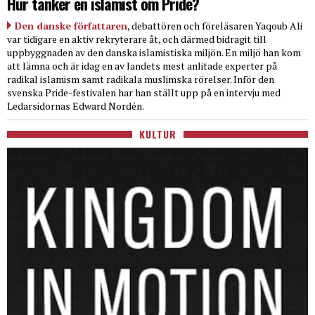
Hur tänker en islamist om Pride?
Den danske författaren
, debattören och föreläsaren Yaqoub Ali
var tidigare en aktiv rekryterare åt, och därmed bidragit till
uppbyggnaden av den danska islamistiska miljön. En miljö han kom
att lämna och är idag en av landets mest anlitade experter på
radikal islamism samt radikala muslimska rörelser. Inför den
svenska Pride-festivalen har han ställt upp på en intervju med
Ledarsidornas Edward Nordén.
KULTUR