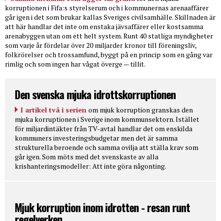
korruptionen i Fifa:s styrelserum och i kommunernas arenaaffärer
går igen i det som brukar kallas Sveriges civilsamhälle. Skillnaden är
att här handlar det inte om enstaka jävsaffärer eller kostsamma
arenabyggen utan om ett helt system. Runt 40 statliga myndigheter
som varje år fördelar över 20 miljarder kronor till föreningsliv,
folkrörelser och trossamfund, byggt på en princip som en gång var
rimlig och som ingen har vågat överge — tillit.
Den svenska mjuka idrottskorruptionen
I artikel två i serien
om mjuk korruption granskas den
mjuka korruptionen i Sverige inom kommunsektorn. Istället
för miljardintäkter från TV-avtal handlar det om enskilda
kommuners investeringsbudgetar men det är samma
strukturella beroende och samma ovilja att ställa krav som
går igen. Som möts med det svenskaste av alla
krishanteringsmodeller: Att inte göra någonting.
Mjuk korruption inom idrotten - resan runt
regelverken