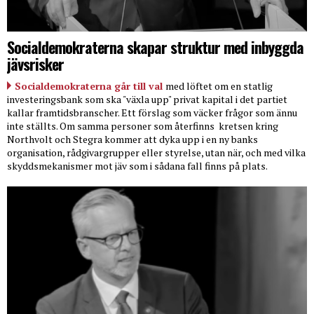
Socialdemokraterna skapar struktur med inbyggda
jävsrisker
Socialdemokraterna går till val
med löftet om en statlig
investeringsbank som ska "växla upp" privat kapital i det partiet
kallar framtidsbranscher. Ett förslag som väcker frågor som ännu
inte ställts. Om samma personer som återfinns
kretsen kring
Northvolt och Stegra kommer att dyka upp i en ny banks
organisation, rådgivargrupper eller styrelse, utan när, och med vilka
skyddsmekanismer mot jäv som i sådana fall finns på plats.