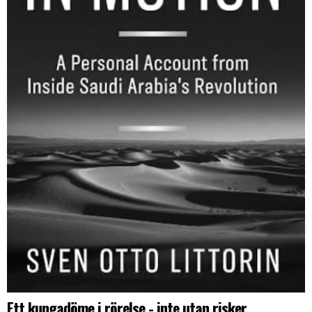
Ett kungadöme i rörelse - inte utan risker