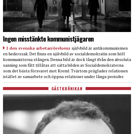
Ingen misstänkte kommunistjägaren
I den svenska arbetarrörelsens
självbild är antikommunismen
en hederssak. Det finns en självbild av socialdemokratin som höll
kommunisterna stången. Denna bild är dock långt ifrån den absoluta
sanning som fått tillåtas att sätta bilden av Socialdemokraterna
som det bästa försvaret mot Kreml. Tvärtom präglades relationen
istället av samarbete och öppna relationer under långa perioder.
GÄSTKRÖNIKAN