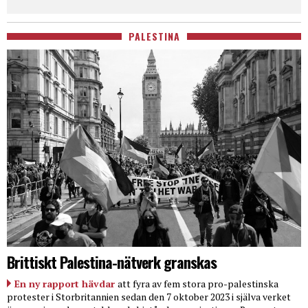
PALESTINA
Brittiskt Palestina-nätverk granskas
En ny rapport hävdar
att fyra av fem stora pro-palestinska
protester i Storbritannien sedan den 7 oktober 2023 i själva verket