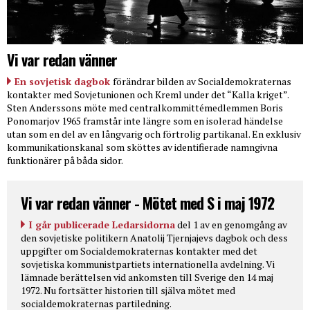
Vi var redan vänner
En sovjetisk dagbok
förändrar bilden av Socialdemokraternas
kontakter med Sovjetunionen och Kreml under det “Kalla kriget”.
Sten Anderssons möte med centralkommittémedlemmen Boris
Ponomarjov 1965 framstår inte längre som en isolerad händelse
utan som en del av en långvarig och förtrolig partikanal. En exklusiv
kommunikationskanal som sköttes av identifierade namngivna
funktionärer på båda sidor.
Vi var redan vänner - Mötet med S i maj 1972
I går publicerade Ledarsidorna
del 1 av en genomgång av
den sovjetiske politikern Anatolij Tjernjajevs dagbok och dess
uppgifter om Socialdemokraternas kontakter med det
sovjetiska kommunistpartiets internationella avdelning. Vi
lämnade berättelsen vid ankomsten till Sverige den 14 maj
1972. Nu fortsätter historien till själva mötet med
socialdemokraternas partiledning.