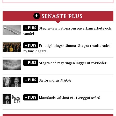
SENASTE PLUS
PLUS
Stegra - En historia om påverkansarbete och
vandel
PLUS
Frostig bolagsstämma i Stegra resulterade i
ny huvudägare
PLUS
Stegra och regeringen lägger ut rökridåer
PLUS
Så förändras MAGA
PLUS
Mamdanis valvinst ett tveeggat svärd