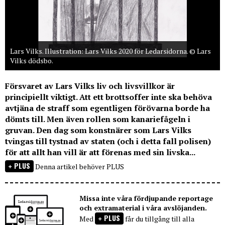
Lars Vilks. Illustration: Lars Vilks 2020 för Ledarsidorna. © Lars
Vilks dödsbo.
Försvaret av Lars Vilks liv och livsvillkor är
principiellt viktigt. Att ett brottsoffer inte ska behöva
avtjäna de straff som egentligen förövarna borde ha
dömts till. Men även rollen som kanariefågeln i
gruvan. Den dag som konstnärer som Lars Vilks
tvingas till tystnad av staten (och i detta fall polisen)
för att allt han vill är att förenas med sin livska...
PLUS
Denna artikel behöver PLUS
Missa inte våra fördjupande reportage
och extramaterial i våra avslöjanden.
PLUS
Med
får du tillgång till alla