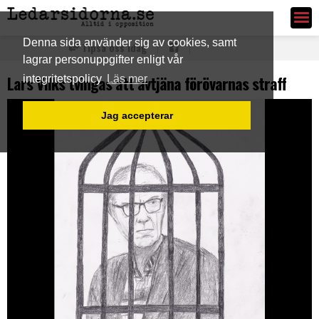
Ledarsidorna.se
Denna sida använder sig av cookies, samt
Tipsa oss idag
lagrar personuppgifter enligt vår
Lars Vilks tvingas att avtjäna förövarnas straff
integritetspolicy
Läs mer
Jag accepterar