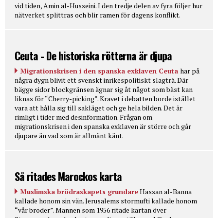
vid tiden, Amin al-Husseini. I den tredje delen av fyra följer hur
nätverket splittras och blir ramen för dagens konflikt.
Ceuta - De historiska rötterna är djupa
Migrationskrisen i den spanska exklaven Ceuta
har på
några dygn blivit ett svenskt inrikespolitiskt slagträ. Där
bägge sidor blockgränsen ägnar sig åt något som bäst kan
liknas för “Cherry-picking”. Kravet i debatten borde istället
vara att hålla sig till sakläget och ge hela bilden. Det är
rimligt i tider med desinformation. Frågan om
migrationskrisen i den spanska exklaven är större och går
djupare än vad som är allmänt känt.
Så ritades Marockos karta
Muslimska brödraskapets grundare
Hassan al-Banna
kallade honom sin vän. Jerusalems stormufti kallade honom
“vår broder”. Mannen som 1956 ritade kartan över