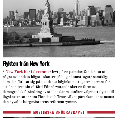
Flykten från New York
New York har i decennier
levt på en paradox. Staden tar ut
några av landets högsta skatter på höginkomsttagare samtidigt
som den förlitat sig på just dessa höginkomsttagares närvaro för
att finansiera sin välfärd. För närvarande sker en form av
demografisk förändring av staden där miljonärer väljer att flytta till
lågskattestater som Florida och Texas vilket påverkar och utmanar
den nyvalde borgmästarens reformutrymme.
MUSLIMSKA BRÖDRASKAPET