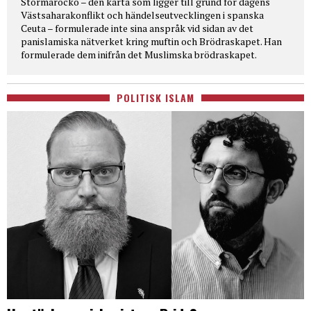
Stormarocko – den karta som ligger till grund för dagens
Västsaharakonflikt och händelseutvecklingen i spanska
Ceuta – formulerade inte sina anspråk vid sidan av det
panislamiska nätverket kring muftin och Brödraskapet. Han
formulerade dem inifrån det Muslimska brödraskapet.
POLITISK ISLAM