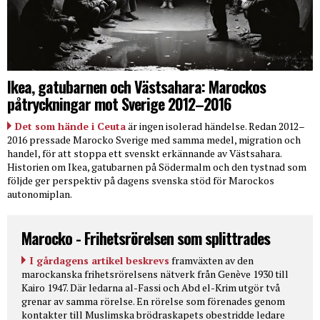
Ikea, gatubarnen och Västsahara: Marockos
påtryckningar mot Sverige 2012–2016
Det som hände i Ceuta
är ingen isolerad händelse. Redan 2012–
2016 pressade Marocko Sverige med samma medel, migration och
handel, för att stoppa ett svenskt erkännande av Västsahara.
Historien om Ikea, gatubarnen på Södermalm och den tystnad som
följde ger perspektiv på dagens svenska stöd för Marockos
autonomiplan.
Marocko - Frihetsrörelsen som splittrades
I gårdagens artikel beskrevs
framväxten av den
marockanska frihetsrörelsens nätverk från Genève 1930 till
Kairo 1947. Där ledarna al-Fassi och Abd el-Krim utgör två
grenar av samma rörelse. En rörelse som förenades genom
kontakter till Muslimska brödraskapets obestridde ledare