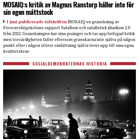
MOSAIQ:s kritik av Magnus Ranstorp håller inte för
sin egen måttstock
I juni publicerade tidskriften
MOSAIQ en granskning av
Försvarshögskolans rapport Salafism och salafistisk jihadism 2.0
från 2022. Granskningen har sina poänger och tar upp befogad kritik
men trovärdigheten faller eftersom granskarna inte själva på någon
punkt eller i någon större omfattning själva lever upp till sina egna
kvalitetskrav.
SOCIALDEMOKRATERNAS HISTORIA