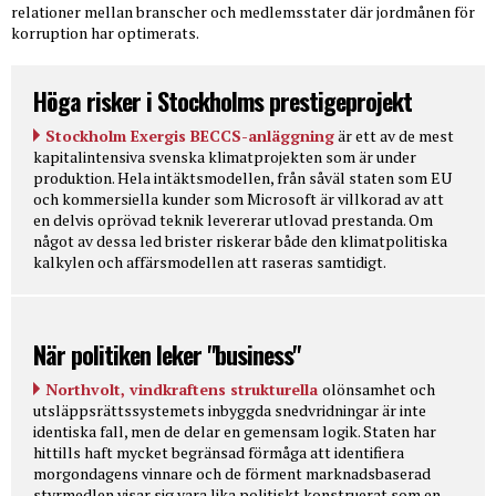
relationer mellan branscher och medlemsstater där jordmånen för
korruption har optimerats.
Höga risker i Stockholms prestigeprojekt
Stockholm Exergis BECCS-anläggning
är ett av de mest
kapitalintensiva svenska klimatprojekten som är under
produktion. Hela intäktsmodellen, från såväl staten som EU
och kommersiella kunder som Microsoft är villkorad av att
en delvis oprövad teknik levererar utlovad prestanda. Om
något av dessa led brister riskerar både den klimatpolitiska
kalkylen och affärsmodellen att raseras samtidigt.
När politiken leker "business"
Northvolt, vindkraftens strukturella
olönsamhet och
utsläppsrättssystemets inbyggda snedvridningar är inte
identiska fall, men de delar en gemensam logik. Staten har
hittills haft mycket begränsad förmåga att identifiera
morgondagens vinnare och de förment marknadsbaserad
styrmedlen visar sig vara lika politiskt konstruerat som en