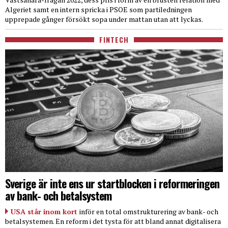
Algeriet samt en intern spricka i PSOE som partiledningen
upprepade gånger försökt sopa under mattan utan att lyckas.
FINTECH
Sverige är inte ens ur startblocken i reformeringen
av bank- och betalsystem
USA står inom kort
inför en total omstrukturering av bank- och
betalsystemen. En reform i det tysta för att bland annat digitalisera