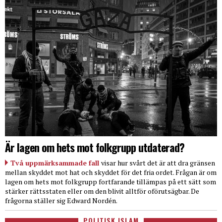
Är lagen om hets mot folkgrupp utdaterad?
Två uppmärksammade fall
visar hur svårt det är att dra gränsen
mellan skyddet mot hat och skyddet för det fria ordet. Frågan är om
lagen om hets mot folkgrupp fortfarande tillämpas på ett sätt som
stärker rättsstaten eller om den blivit alltför oförutsägbar. De
frågorna ställer sig Edward Nordén.
POLITISK ISLAM