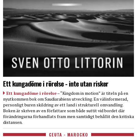
Ett kungadöme i rörelse - inte utan risker
Ett kungadöme i rörelse
– “Kingdom in motion” är titeln på en
nyutkommen bok om Saudiarabiens utveckling. En välinformerad,
personligt buren skildring av ett land i strukturell omvandling.
Boken är skriven av en författare som både suttit vid bordet där
förändringarna förhandlats fram men samtidigt behållit den kritiska
distansen.
CEUTA - MAROCKO