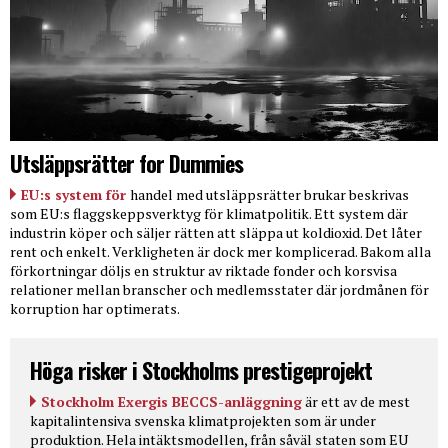
Utsläppsrätter for Dummies
EU:s system för
handel med utsläppsrätter brukar beskrivas
som EU:s flaggskeppsverktyg för klimatpolitik. Ett system där
industrin köper och säljer rätten att släppa ut koldioxid. Det låter
rent och enkelt. Verkligheten är dock mer komplicerad. Bakom alla
förkortningar döljs en struktur av riktade fonder och korsvisa
relationer mellan branscher och medlemsstater där jordmånen för
korruption har optimerats.
Höga risker i Stockholms prestigeprojekt
Stockholm Exergis BECCS-anläggning
är ett av de mest
kapitalintensiva svenska klimatprojekten som är under
produktion. Hela intäktsmodellen, från såväl staten som EU