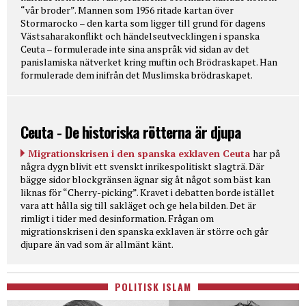
“vår broder”. Mannen som 1956 ritade kartan över
Stormarocko – den karta som ligger till grund för dagens
Västsaharakonflikt och händelseutvecklingen i spanska
Ceuta – formulerade inte sina anspråk vid sidan av det
panislamiska nätverket kring muftin och Brödraskapet. Han
formulerade dem inifrån det Muslimska brödraskapet.
Ceuta - De historiska rötterna är djupa
Migrationskrisen i den spanska exklaven Ceuta
har på
några dygn blivit ett svenskt inrikespolitiskt slagträ. Där
bägge sidor blockgränsen ägnar sig åt något som bäst kan
liknas för “Cherry-picking”. Kravet i debatten borde istället
vara att hålla sig till sakläget och ge hela bilden. Det är
rimligt i tider med desinformation. Frågan om
migrationskrisen i den spanska exklaven är större och går
djupare än vad som är allmänt känt.
POLITISK ISLAM