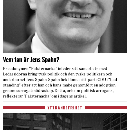
Vem fan är Jens Spahn?
Pseudonymen “Palsternacka” inleder sitt samarbete med
Ledarsidorna kring tysk politik och den tyske politikern och
underbarnet Jens Spahn. Spahn fick lämna sitt parti CDU i “bad
standing” efter att han och hans make genomfört en adoption
genom surrogatmödraskap. Detta, och om politisk arrogans,
reflekterar "Palsternacka" om i dagens artikel.
YTTRANDEFRIHET