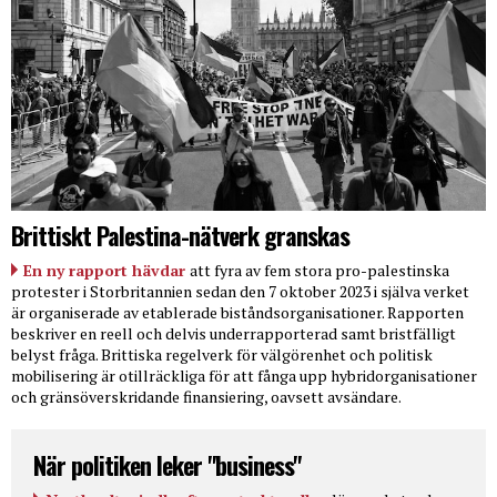
Brittiskt Palestina-nätverk granskas
En ny rapport hävdar
att fyra av fem stora pro-palestinska
protester i Storbritannien sedan den 7 oktober 2023 i själva verket
är organiserade av etablerade biståndsorganisationer. Rapporten
beskriver en reell och delvis underrapporterad samt bristfälligt
belyst fråga. Brittiska regelverk för välgörenhet och politisk
mobilisering är otillräckliga för att fånga upp hybridorganisationer
och gränsöverskridande finansiering, oavsett avsändare.
När politiken leker "business"