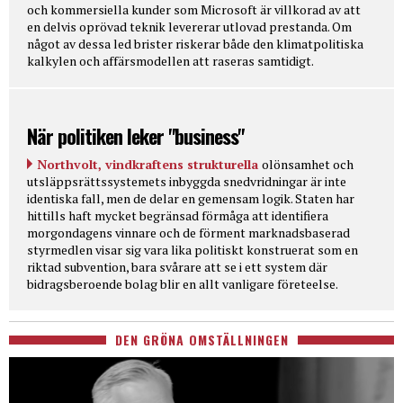
och kommersiella kunder som Microsoft är villkorad av att
en delvis oprövad teknik levererar utlovad prestanda. Om
något av dessa led brister riskerar både den klimatpolitiska
kalkylen och affärsmodellen att raseras samtidigt.
När politiken leker "business"
Northvolt, vindkraftens strukturella
olönsamhet och
utsläppsrättssystemets inbyggda snedvridningar är inte
identiska fall, men de delar en gemensam logik. Staten har
hittills haft mycket begränsad förmåga att identifiera
morgondagens vinnare och de förment marknadsbaserad
styrmedlen visar sig vara lika politiskt konstruerat som en
riktad subvention, bara svårare att se i ett system där
bidragsberoende bolag blir en allt vanligare företeelse.
DEN GRÖNA OMSTÄLLNINGEN