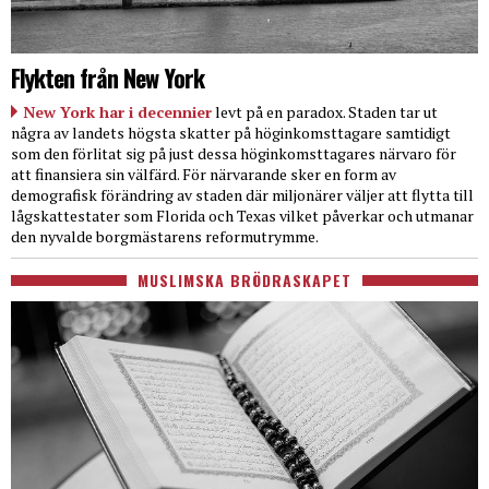
Flykten från New York
New York har i decennier
levt på en paradox. Staden tar ut
några av landets högsta skatter på höginkomsttagare samtidigt
som den förlitat sig på just dessa höginkomsttagares närvaro för
att finansiera sin välfärd. För närvarande sker en form av
demografisk förändring av staden där miljonärer väljer att flytta till
lågskattestater som Florida och Texas vilket påverkar och utmanar
den nyvalde borgmästarens reformutrymme.
MUSLIMSKA BRÖDRASKAPET