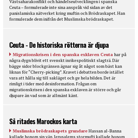
Västsaharakonflikt och händelseutvecklingen i spanska
Ceuta – formulerade inte sina anspråk vid sidan av det
panislamiska nätverket kring muftin och Brödraskapet. Han
formulerade dem inifrån det Muslimska brödraskapet.
Ceuta - De historiska rötterna är djupa
Migrationskrisen i den spanska exklaven Ceuta
har på
några dygn blivit ett svenskt inrikespolitiskt slagträ. Där
bägge sidor blockgränsen ägnar sig åt något som bäst kan
liknas för “Cherry-picking”. Kravet i debatten borde istället
vara att hålla sig till sakläget och ge hela bilden. Det är
rimligt i tider med desinformation. Frågan om
migrationskrisen i den spanska exklaven är större och går
djupare än vad som är allmänt känt.
Så ritades Marockos karta
Muslimska brödraskapets grundare
Hassan al-Banna
kallade honom sin vän. Jerusalems stormufti kallade honom