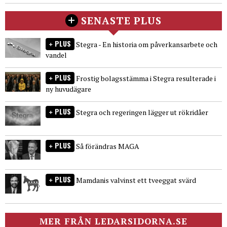
SENASTE PLUS
PLUS
Stegra - En historia om påverkansarbete och
vandel
PLUS
Frostig bolagsstämma i Stegra resulterade i
ny huvudägare
PLUS
Stegra och regeringen lägger ut rökridåer
PLUS
Så förändras MAGA
PLUS
Mamdanis valvinst ett tveeggat svärd
MER FRÅN LEDARSIDORNA.SE