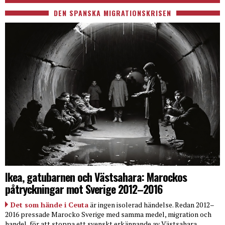
DEN SPANSKA MIGRATIONSKRISEN
Ikea, gatubarnen och Västsahara: Marockos
påtryckningar mot Sverige 2012–2016
Det som hände i Ceuta
är ingen isolerad händelse. Redan 2012–
2016 pressade Marocko Sverige med samma medel, migration och
handel, för att stoppa ett svenskt erkännande av Västsahara.