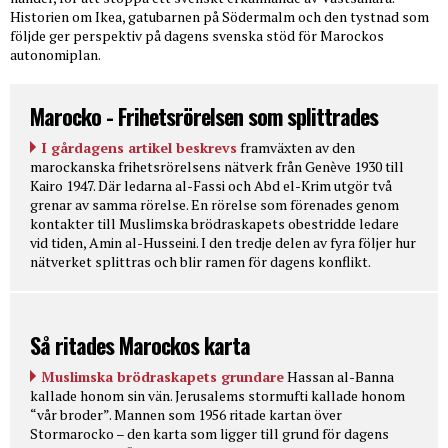
Historien om Ikea, gatubarnen på Södermalm och den tystnad som
följde ger perspektiv på dagens svenska stöd för Marockos
autonomiplan.
Marocko - Frihetsrörelsen som splittrades
I gårdagens artikel beskrevs
framväxten av den
marockanska frihetsrörelsens nätverk från Genève 1930 till
Kairo 1947. Där ledarna al-Fassi och Abd el-Krim utgör två
grenar av samma rörelse. En rörelse som förenades genom
kontakter till Muslimska brödraskapets obestridde ledare
vid tiden, Amin al-Husseini. I den tredje delen av fyra följer hur
nätverket splittras och blir ramen för dagens konflikt.
Så ritades Marockos karta
Muslimska brödraskapets grundare
Hassan al-Banna
kallade honom sin vän. Jerusalems stormufti kallade honom
“vår broder”. Mannen som 1956 ritade kartan över
Stormarocko – den karta som ligger till grund för dagens