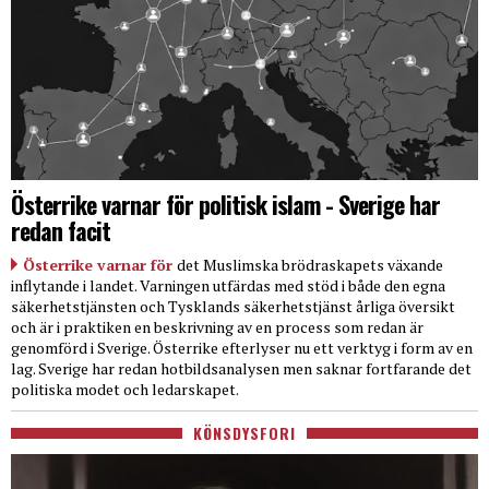
Österrike varnar för politisk islam - Sverige har
redan facit
Österrike varnar för
det Muslimska brödraskapets växande
inflytande i landet. Varningen utfärdas med stöd i både den egna
säkerhetstjänsten och Tysklands säkerhetstjänst årliga översikt
och är i praktiken en beskrivning av en process som redan är
genomförd i Sverige. Österrike efterlyser nu ett verktyg i form av en
lag. Sverige har redan hotbildsanalysen men saknar fortfarande det
politiska modet och ledarskapet.
KÖNSDYSFORI