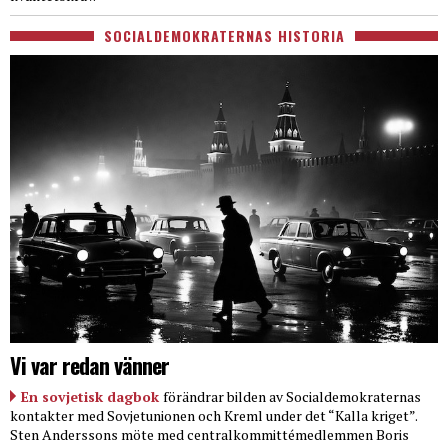
SOCIALDEMOKRATERNAS HISTORIA
Vi var redan vänner
En sovjetisk dagbok
förändrar bilden av Socialdemokraternas
kontakter med Sovjetunionen och Kreml under det “Kalla kriget”.
Sten Anderssons möte med centralkommittémedlemmen Boris