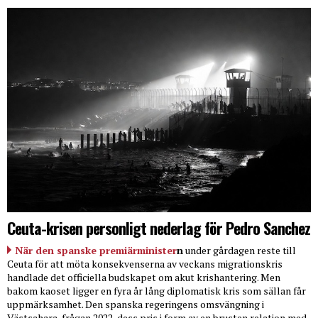
Ceuta-krisen personligt nederlag för Pedro Sanchez
När den spanske premiärminister
n
under gårdagen reste till
Ceuta för att möta konsekvenserna av veckans migrationskris
handlade det officiella budskapet om akut krishantering. Men
bakom kaoset ligger en fyra år lång diplomatisk kris som sällan får
uppmärksamhet. Den spanska regeringens omsvängning i
Västsahara-frågan 2022, dess pris i form av en brusten relation med