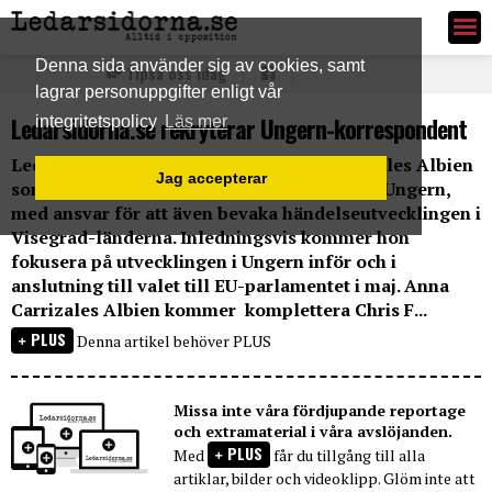
Ledarsidorna.se
Denna sida använder sig av cookies, samt
Tipsa oss idag
lagrar personuppgifter enligt vår
Ledarsidorna.se rekryterar Ungern-korrespondent
integritetspolicy
Läs mer
Ledarsidorna.se har rekryterat Anna Carrizales Albien
Jag accepterar
som korrespondent stationerad i Budapest, Ungern,
med ansvar för att även bevaka händelseutvecklingen i
Visegrad-länderna. Inledningsvis kommer hon
fokusera på utvecklingen i Ungern inför och i
anslutning till valet till EU-parlamentet i maj. Anna
Carrizales Albien kommer komplettera Chris F...
PLUS
Denna artikel behöver PLUS
Missa inte våra fördjupande reportage
och extramaterial i våra avslöjanden.
PLUS
Med
får du tillgång till alla
artiklar, bilder och videoklipp. Glöm inte att