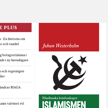
E PLUS
 - En historia om
e och vandel
ig bolagsstämma i
ade i ny huvudägare
a och regeringen
dåer
rändras MAGA
nis valvinst ett