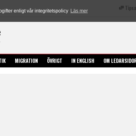
Tipsa
fter enligt vår integritetspolicy
Läs mer
Ledarsidorna.se
TIK
MIGRATION
ÖVRIGT
IN ENGLISH
OM LEDARSIDO