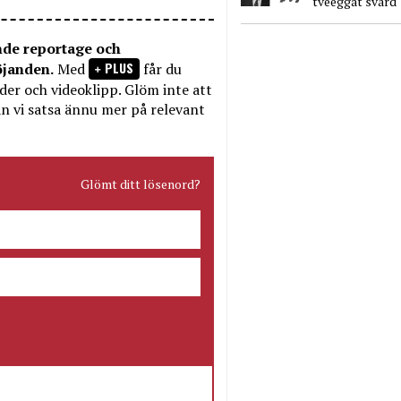
tveeggat svärd
nde reportage och
PLUS
öjanden.
Med
får du
bilder och videoklipp. Glöm inte att
n vi satsa ännu mer på relevant
Glömt ditt lösenord?