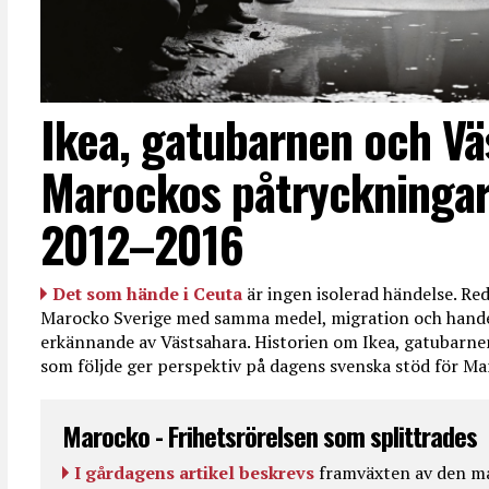
Ikea, gatubarnen och Vä
Marockos påtryckningar
2012–2016
Det som hände i Ceuta
är ingen isolerad händelse. R
Marocko Sverige med samma medel, migration och handel
erkännande av Västsahara. Historien om Ikea, gatubarn
som följde ger perspektiv på dagens svenska stöd för 
Marocko - Frihetsrörelsen som splittrades
I gårdagens artikel beskrevs
framväxten av den ma