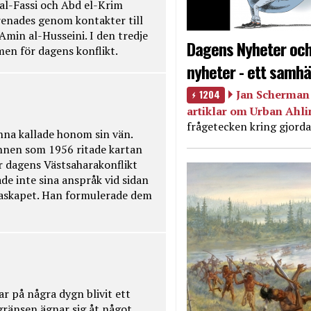
 al-Fassi och Abd el-Krim
renades genom kontakter till
Amin al-Husseini. I den tredje
Dagens Nyheter och
amen för dagens konflikt.
nyheter - ett samhä
1204
Jan Scherman 
artiklar om Urban Ahl
frågetecken kring gjorda
na kallade honom sin vän.
nnen som 1956 ritade kartan
r dagens Västsaharakonflikt
de inte sina anspråk vid sidan
raskapet. Han formulerade dem
ar på några dygn blivit ett
kgränsen ägnar sig åt något