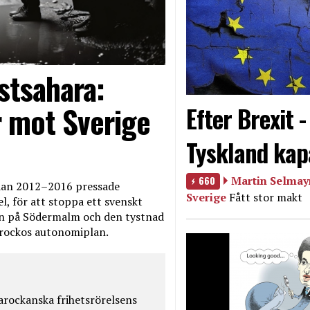
stsahara:
 mot Sverige
Efter Brexit 
Tyskland kap
660
Martin Selmayr
edan 2012–2016 pressade
Sverige
Fått stor makt
, för att stoppa ett svenskt
en på Södermalm och den tystnad
Marockos autonomiplan.
rockanska frihetsrörelsens