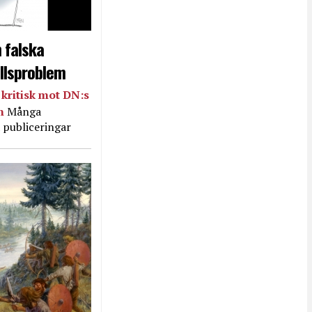
 falska
llsproblem
kritisk mot DN:s
in
Många
 publiceringar