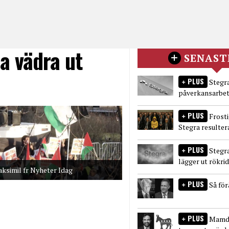
a vädra ut
SENAST
PLUS
Stegra
påverkansarbet
PLUS
Frost
Stegra resulter
PLUS
Stegr
lägger ut rökri
aksimil fr Nyheter Idag
PLUS
Så fö
PLUS
Mamda