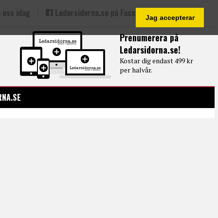
 oss idag
Ledarsidorna.se på Facebook
Jag accepterar
Prenumerera på
Ledarsidorna.se!
Kostar dig endast 499 kr
per halvår.
RNA.SE