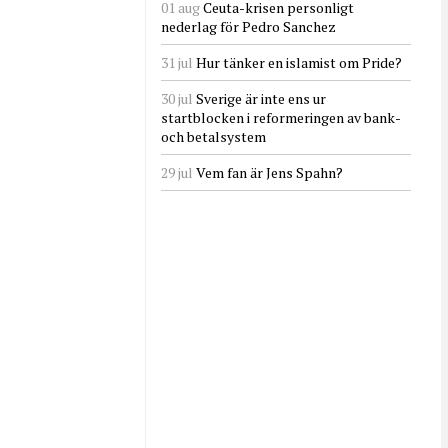
01 aug
Ceuta-krisen personligt
nederlag för Pedro Sanchez
31 jul
Hur tänker en islamist om Pride?
30 jul
Sverige är inte ens ur
startblocken i reformeringen av bank-
och betalsystem
29 jul
Vem fan är Jens Spahn?