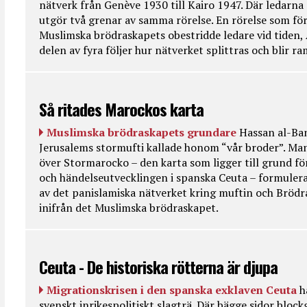
nätverk från Genève 1930 till Kairo 1947. Där ledarna
utgör två grenar av samma rörelse. En rörelse som fö
Muslimska brödraskapets obestridde ledare vid tiden, 
delen av fyra följer hur nätverket splittras och blir r
Så ritades Marockos karta
Muslimska brödraskapets grundare
Hassan al-Ban
Jerusalems stormufti kallade honom “vår broder”. Ma
över Stormarocko – den karta som ligger till grund fö
och händelseutvecklingen i spanska Ceuta – formulera
av det panislamiska nätverket kring muftin och Bröd
inifrån det Muslimska brödraskapet.
Ceuta - De historiska rötterna är djupa
Migrationskrisen i den spanska exklaven Ceuta
h
svenskt inrikespolitiskt slagträ. Där bägge sidor bloc