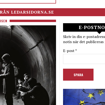
RÅN LEDARSIDORNA.SE
ISEN
E-POSTNO
Skriv in din e-postadress
notis när det publiceras 
E-post *