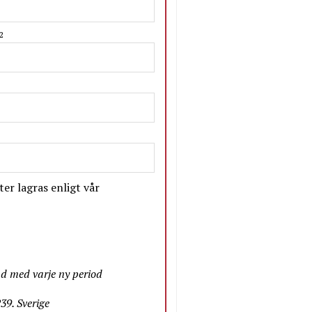
2
er lagras enligt vår
nd med varje ny period
9. Sverige