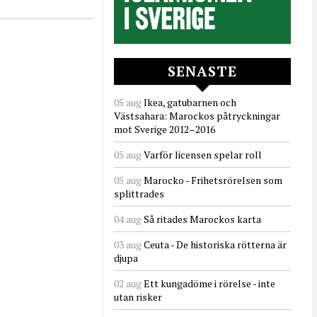
SENASTE
05 aug
Ikea, gatubarnen och
Västsahara: Marockos påtryckningar
mot Sverige 2012–2016
05 aug
Varför licensen spelar roll
05 aug
Marocko - Frihetsrörelsen som
splittrades
04 aug
Så ritades Marockos karta
03 aug
Ceuta - De historiska rötterna är
djupa
02 aug
Ett kungadöme i rörelse - inte
utan risker