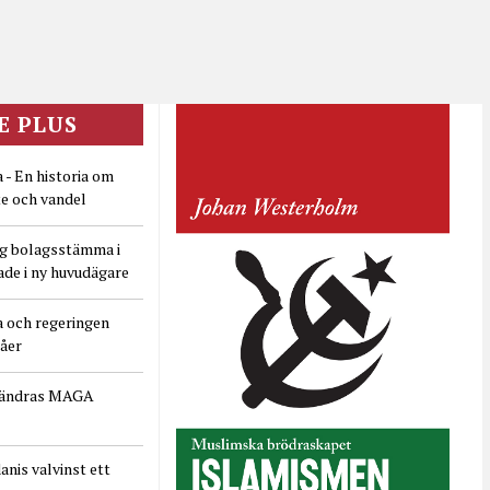
E PLUS
 - En historia om
e och vandel
ig bolagsstämma i
ade i ny huvudägare
a och regeringen
dåer
rändras MAGA
nis valvinst ett