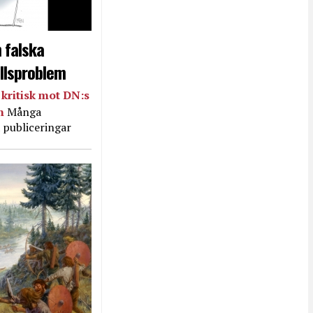
 falska
llsproblem
kritisk mot DN:s
in
Många
 publiceringar