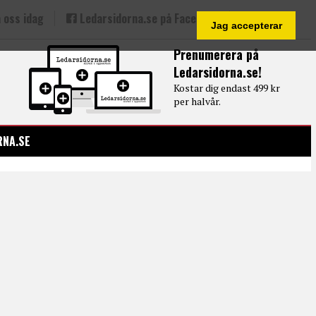
 oss idag
Ledarsidorna.se på Facebook
Jag accepterar
Prenumerera på
Ledarsidorna.se!
Kostar dig endast 499 kr
per halvår.
RNA.SE