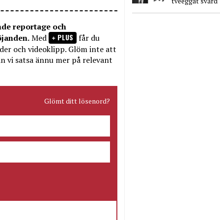
tveeggat svärd
nde reportage och
PLUS
öjanden.
Med
får du
bilder och videoklipp. Glöm inte att
n vi satsa ännu mer på relevant
Glömt ditt lösenord?