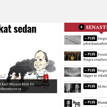
ökat sedan
SENAST
PLUS
Stegra
påverkansarbet
PLUS
Frost
Stegra resulter
PLUS
Stegr
lägger ut rökri
 Kjell Nilsson Mäki för
PLUS
Så fö
edarsidorna.se
PLUS
Mamda