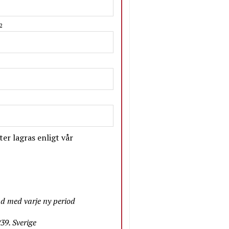
2
er lagras enligt vår
nd med varje ny period
9. Sverige