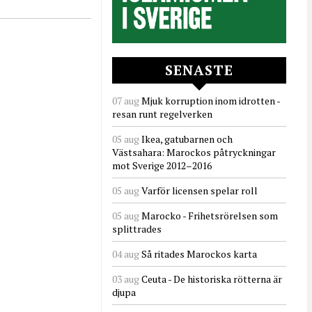
SENASTE
07 aug
Mjuk korruption inom idrotten -
resan runt regelverken
05 aug
Ikea, gatubarnen och
Västsahara: Marockos påtryckningar
mot Sverige 2012–2016
05 aug
Varför licensen spelar roll
05 aug
Marocko - Frihetsrörelsen som
splittrades
04 aug
Så ritades Marockos karta
03 aug
Ceuta - De historiska rötterna är
djupa