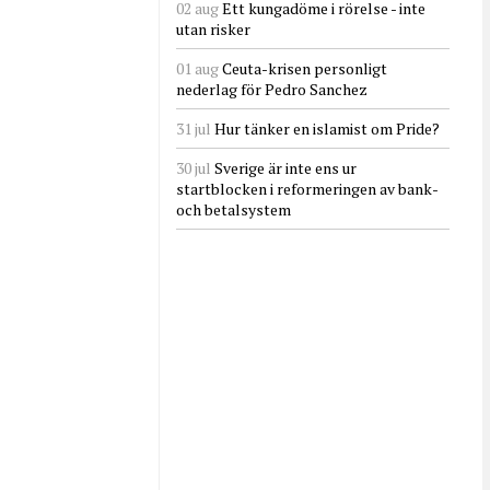
02 aug
Ett kungadöme i rörelse - inte
utan risker
01 aug
Ceuta-krisen personligt
nederlag för Pedro Sanchez
31 jul
Hur tänker en islamist om Pride?
30 jul
Sverige är inte ens ur
startblocken i reformeringen av bank-
och betalsystem