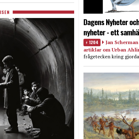
ISEN
Dagens Nyheter och
nyheter - ett samhä
1204
Jan Scherman 
artiklar om Urban Ahl
frågetecken kring gjorda