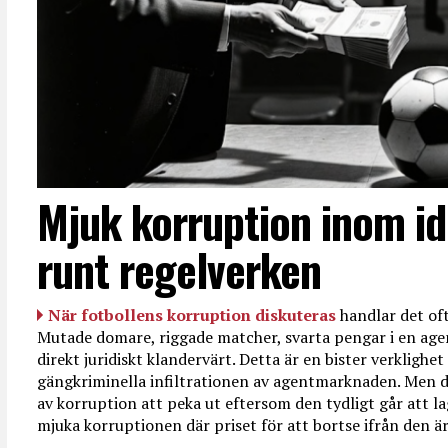
Mjuk korruption inom id
runt regelverken
När fotbollens korruption diskuteras
handlar det oft
Mutade domare, riggade matcher, svarta pengar i en age
direkt juridiskt klandervärt. Detta är en bister verkligh
gängkriminella infiltrationen av agentmarknaden. Men d
av korruption att peka ut eftersom den tydligt går att l
mjuka korruptionen där priset för att bortse ifrån den är