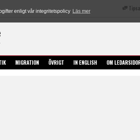
Tipsa
fter enligt vår integritetspolicy
Läs mer
Ledarsidorna.se
TIK
MIGRATION
ÖVRIGT
IN ENGLISH
OM LEDARSIDO