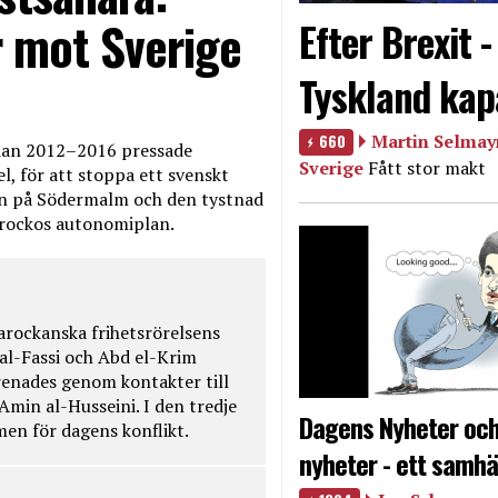
 mot Sverige
Efter Brexit 
Tyskland kap
660
Martin Selmayr
edan 2012–2016 pressade
Sverige
Fått stor makt
, för att stoppa ett svenskt
en på Södermalm och den tystnad
Marockos autonomiplan.
rockanska frihetsrörelsens
 al-Fassi och Abd el-Krim
renades genom kontakter till
Amin al-Husseini. I den tredje
Dagens Nyheter och
amen för dagens konflikt.
nyheter - ett samhä