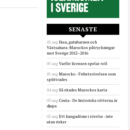
SENASTE
05 aug
Ikea, gatubarnen och
Västsahara: Marockos påtryckningar
mot Sverige 2012–2016
05 aug
Varför licensen spelar roll
05 aug
Marocko - Frihetsrörelsen som
splittrades
04 aug
Så ritades Marockos karta
03 aug
Ceuta - De historiska rötterna är
djupa
02 aug
Ett kungadöme i rörelse - inte
utan risker