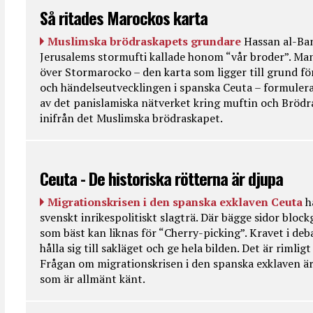
Så ritades Marockos karta
Muslimska brödraskapets grundare
Hassan al-Ban
Jerusalems stormufti kallade honom “vår broder”. Ma
över Stormarocko – den karta som ligger till grund fö
och händelseutvecklingen i spanska Ceuta – formulera
av det panislamiska nätverket kring muftin och Bröd
inifrån det Muslimska brödraskapet.
Ceuta - De historiska rötterna är djupa
Migrationskrisen i den spanska exklaven Ceuta
h
svenskt inrikespolitiskt slagträ. Där bägge sidor bloc
som bäst kan liknas för “Cherry-picking”. Kravet i deba
hålla sig till sakläget och ge hela bilden. Det är rimlig
Frågan om migrationskrisen i den spanska exklaven är
som är allmänt känt.