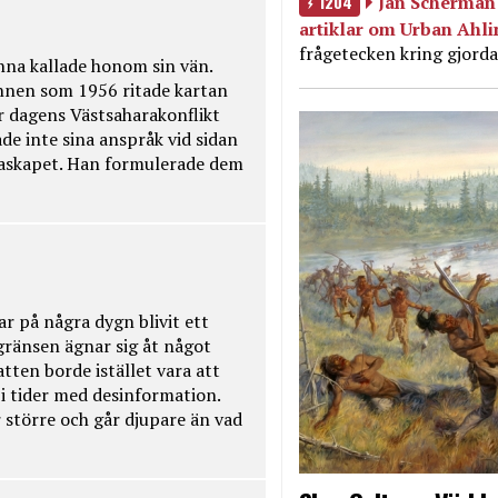
1204
Jan Scherman 
artiklar om Urban Ahl
frågetecken kring gjorda
na kallade honom sin vän.
nnen som 1956 ritade kartan
r dagens Västsaharakonflikt
de inte sina anspråk vid sidan
raskapet. Han formulerade dem
ar på några dygn blivit ett
kgränsen ägnar sig åt något
tten borde istället vara att
t i tider med desinformation.
 större och går djupare än vad