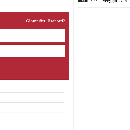
tveeggat svärd
Glömt ditt lösenord?