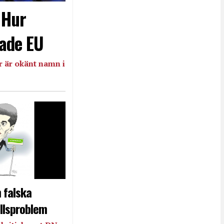
- Hur
ade EU
 är okänt namn i
 falska
llsproblem