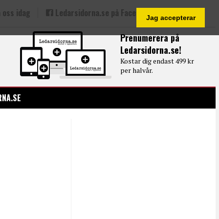
 oss idag
Ledarsidorna.se på Facebook
Jag accepterar
Prenumerera på
Ledarsidorna.se!
Kostar dig endast 499 kr
per halvår.
RNA.SE