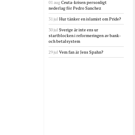
01 aug
Ceuta-krisen personligt
nederlag för Pedro Sanchez
31 jul
Hur tänker en islamist om Pride?
30 jul
Sverige är inte ens ur
startblocken i reformeringen av bank-
och betalsystem
29 jul
Vem fan är Jens Spahn?