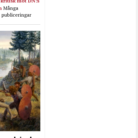
kritisk mot DN:s
in
Många
 publiceringar