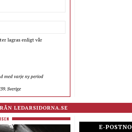
er lagras enligt vår
nd med varje ny period
9. Sverige
RÅN LEDARSIDORNA.SE
ISEN
E-POSTNO