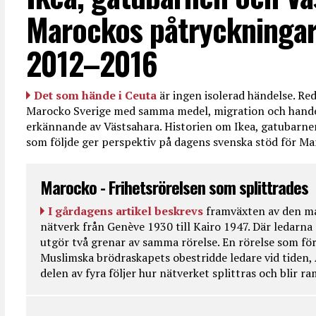
Marockos påtryckningar
2012–2016
Det som hände i Ceuta
är ingen isolerad händelse. R
Marocko Sverige med samma medel, migration och handel
erkännande av Västsahara. Historien om Ikea, gatubarn
som följde ger perspektiv på dagens svenska stöd för 
Marocko - Frihetsrörelsen som splittrades
I gårdagens artikel beskrevs
framväxten av den ma
nätverk från Genève 1930 till Kairo 1947. Där ledarna
utgör två grenar av samma rörelse. En rörelse som fö
Muslimska brödraskapets obestridde ledare vid tiden, 
delen av fyra följer hur nätverket splittras och blir r