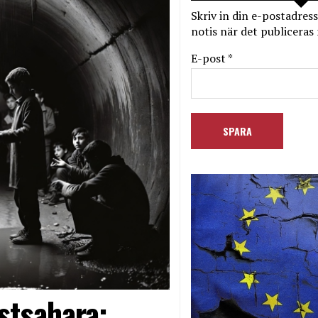
Skriv in din e-postadress
notis när det publiceras 
E-post *
stsahara: