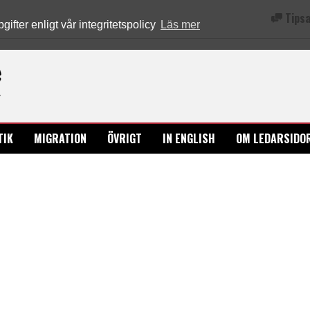
Tipsa
fter enligt vår integritetspolicy
Läs mer
Ledarsidorna.se
TIK
MIGRATION
ÖVRIGT
IN ENGLISH
OM LEDARSIDO