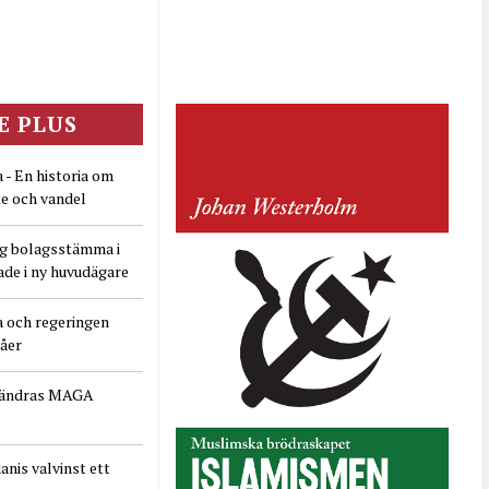
E PLUS
 - En historia om
e och vandel
ig bolagsstämma i
ade i ny huvudägare
a och regeringen
dåer
rändras MAGA
nis valvinst ett