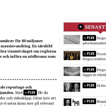
SENAST
PLUS
Stegra
sumkrav för 80 miljoner
påverkansarbet
 massinvandring. En särskild
införa visumtvånget om reglerna
PLUS
Frost
re och införa en nödbroms som
Stegra resulter
PLUS
Stegr
lägger ut rökri
PLUS
Så fö
nde reportage och
PLUS
öjanden.
Med
får du
bilder och videoklipp. Glöm inte att
PLUS
Mamda
n vi satsa ännu mer på relevant