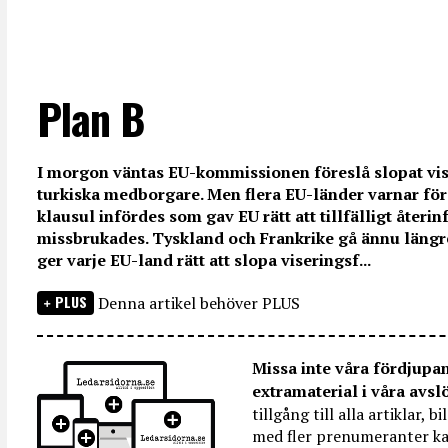
Plan B
I morgon väntas EU-kommissionen föreslå slopat vi
turkiska medborgare. Men flera EU-länder varnar för
klausul infördes som gav EU rätt att tillfälligt åter
missbrukades. Tyskland och Frankrike gå ännu läng
ger varje EU-land rätt att slopa viseringsf...
PLUS
Denna artikel behöver PLUS
Missa inte våra fördjupa
extramaterial i våra avsl
tillgång till alla artiklar, 
med fler prenumeranter ka