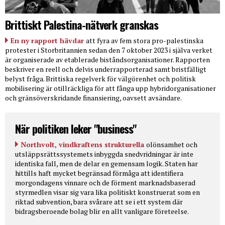
Brittiskt Palestina-nätverk granskas
En ny rapport hävdar
att fyra av fem stora pro-palestinska
protester i Storbritannien sedan den 7 oktober 2023 i själva verket
är organiserade av etablerade biståndsorganisationer. Rapporten
beskriver en reell och delvis underrapporterad samt bristfälligt
belyst fråga. Brittiska regelverk för välgörenhet och politisk
mobilisering är otillräckliga för att fånga upp hybridorganisationer
och gränsöverskridande finansiering, oavsett avsändare.
När politiken leker "business"
Northvolt, vindkraftens strukturella
olönsamhet och
utsläppsrättssystemets inbyggda snedvridningar är inte
identiska fall, men de delar en gemensam logik. Staten har
hittills haft mycket begränsad förmåga att identifiera
morgondagens vinnare och de förment marknadsbaserad
styrmedlen visar sig vara lika politiskt konstruerat som en
riktad subvention, bara svårare att se i ett system där
bidragsberoende bolag blir en allt vanligare företeelse.