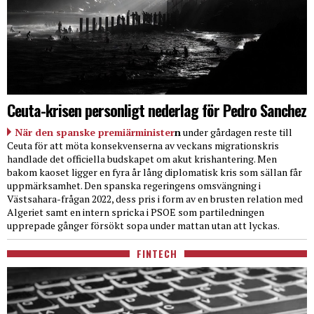
Ceuta-krisen personligt nederlag för Pedro Sanchez
När den spanske premiärminister
n
under gårdagen reste till
Ceuta för att möta konsekvenserna av veckans migrationskris
handlade det officiella budskapet om akut krishantering. Men
bakom kaoset ligger en fyra år lång diplomatisk kris som sällan får
uppmärksamhet. Den spanska regeringens omsvängning i
Västsahara-frågan 2022, dess pris i form av en brusten relation med
Algeriet samt en intern spricka i PSOE som partiledningen
upprepade gånger försökt sopa under mattan utan att lyckas.
FINTECH