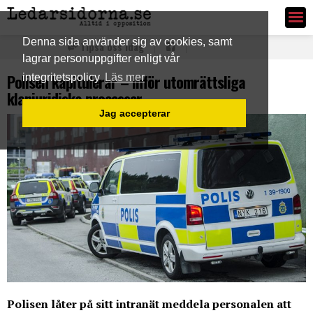
Ledarsidorna.se
Denna sida använder sig av cookies, samt
Tipsa oss idag
lagrar personuppgifter enligt vår
Polisen kapitulerar – Inför utomrättsliga
integritetspolicy
Läs mer
klanjuridiska processer
Jag accepterar
Polisen låter på sitt intranät meddela personalen att