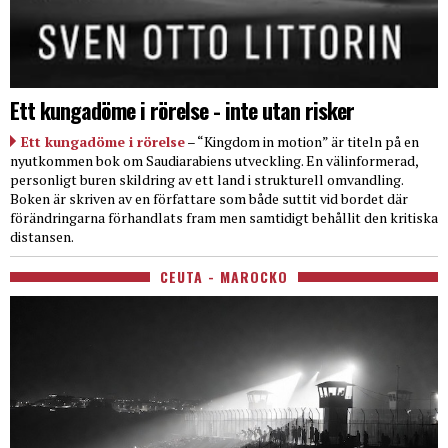
Ett kungadöme i rörelse - inte utan risker
Ett kungadöme i rörelse
– “Kingdom in motion” är titeln på en
nyutkommen bok om Saudiarabiens utveckling. En välinformerad,
personligt buren skildring av ett land i strukturell omvandling.
Boken är skriven av en författare som både suttit vid bordet där
förändringarna förhandlats fram men samtidigt behållit den kritiska
distansen.
CEUTA - MAROCKO