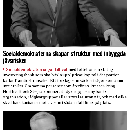
Socialdemokraterna skapar struktur med inbyggda
jävsrisker
Socialdemokraterna går till val
med löftet om en statlig
investeringsbank som ska "växla upp" privat kapital i det partiet
kallar framtidsbranscher. Ett förslag som väcker frågor som ännu
inte ställts. Om samma personer som återfinns
kretsen kring
Northvolt och Stegra kommer att dyka upp i en ny banks
organisation, rådgivargrupper eller styrelse, utan när, och med vilka
skyddsmekanismer mot jäv som i sådana fall finns på plats.