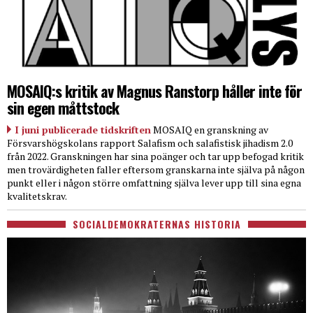
MOSAIQ:s kritik av Magnus Ranstorp håller inte för
sin egen måttstock
I juni publicerade tidskriften
MOSAIQ en granskning av
Försvarshögskolans rapport Salafism och salafistisk jihadism 2.0
från 2022. Granskningen har sina poänger och tar upp befogad kritik
men trovärdigheten faller eftersom granskarna inte själva på någon
punkt eller i någon större omfattning själva lever upp till sina egna
kvalitetskrav.
SOCIALDEMOKRATERNAS HISTORIA