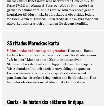
marockanska frihetsrörelsens nätverk från Genève 1930 till
Kairo 1947. Där ledarna al-Fassi och Abd el-Krim utgör två
grenar av samma rörelse. En rörelse som förenades genom
kontakter till Muslimska brödraskapets obestridde ledare
vid tiden, Amin al-Husseini. I den tredje delen av fyra följer hur
nätverket splittras och blir ramen för dagens konflikt.
Så ritades Marockos karta
Muslimska brödraskapets grundare
Hassan al-Banna
kallade honom sin vän. Jerusalems stormufti kallade honom
“vår broder”. Mannen som 1956 ritade kartan över
Stormarocko – den karta som ligger till grund för dagens
Västsaharakonflikt och händelseutvecklingen i spanska
Ceuta – formulerade inte sina anspråk vid sidan av det
panislamiska nätverket kring muftin och Brödraskapet. Han
formulerade dem inifrån det Muslimska brödraskapet.
Ceuta - De historiska rötterna är djupa