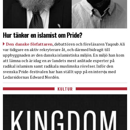
Hur tänker en islamist om Pride?
Den danske författaren
, debattören och föreläsaren Yaqoub Ali
var tidigare en aktiv rekryterare åt, och därmed bidragit till
uppbyggnaden av den danska islamistiska miljön. En miljö han kom
att lämna och är idag en av landets mest anlitade experter på
radikal islamism samt radikala muslimska rörelser. Inför den
svenska Pride-festivalen har han ställt upp på en intervju med
Ledarsidornas Edward Nordén.
KULTUR