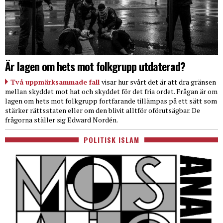
Är lagen om hets mot folkgrupp utdaterad?
Två uppmärksammade fall
visar hur svårt det är att dra gränsen
mellan skyddet mot hat och skyddet för det fria ordet. Frågan är om
lagen om hets mot folkgrupp fortfarande tillämpas på ett sätt som
stärker rättsstaten eller om den blivit alltför oförutsägbar. De
frågorna ställer sig Edward Nordén.
POLITISK ISLAM