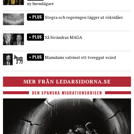
ny huvudägare
PLUS
Stegra och regeringen lägger ut rökridåer
PLUS
Så förändras MAGA
PLUS
Mamdanis valvinst ett tveeggat svärd
MER FRÅN LEDARSIDORNA.SE
DEN SPANSKA MIGRATIONSKRISEN