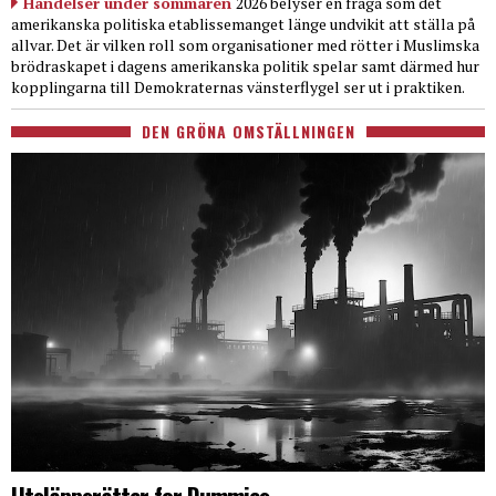
Händelser under sommaren
2026 belyser en fråga som det
amerikanska politiska etablissemanget länge undvikit att ställa på
allvar. Det är vilken roll som organisationer med rötter i Muslimska
brödraskapet i dagens amerikanska politik spelar samt därmed hur
kopplingarna till Demokraternas vänsterflygel ser ut i praktiken.
DEN GRÖNA OMSTÄLLNINGEN
Utsläppsrätter for Dummies