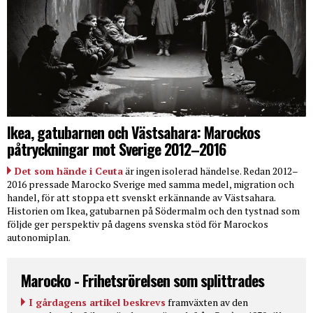
Ikea, gatubarnen och Västsahara: Marockos
påtryckningar mot Sverige 2012–2016
Det som hände i Ceuta
är ingen isolerad händelse. Redan 2012–
2016 pressade Marocko Sverige med samma medel, migration och
handel, för att stoppa ett svenskt erkännande av Västsahara.
Historien om Ikea, gatubarnen på Södermalm och den tystnad som
följde ger perspektiv på dagens svenska stöd för Marockos
autonomiplan.
Marocko - Frihetsrörelsen som splittrades
I gårdagens artikel beskrevs
framväxten av den