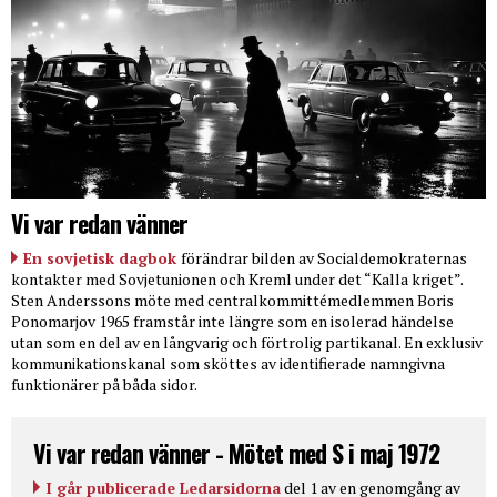
Vi var redan vänner
En sovjetisk dagbok
förändrar bilden av Socialdemokraternas
kontakter med Sovjetunionen och Kreml under det “Kalla kriget”.
Sten Anderssons möte med centralkommittémedlemmen Boris
Ponomarjov 1965 framstår inte längre som en isolerad händelse
utan som en del av en långvarig och förtrolig partikanal. En exklusiv
kommunikationskanal som sköttes av identifierade namngivna
funktionärer på båda sidor.
Vi var redan vänner - Mötet med S i maj 1972
I går publicerade Ledarsidorna
del 1 av en genomgång av