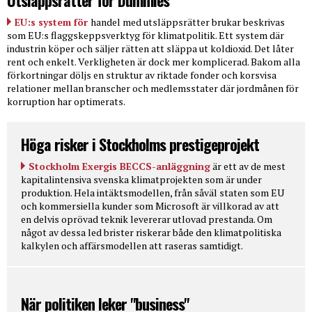
EU:s system för
handel med utsläppsrätter brukar beskrivas
som EU:s flaggskeppsverktyg för klimatpolitik. Ett system där
industrin köper och säljer rätten att släppa ut koldioxid. Det låter
rent och enkelt. Verkligheten är dock mer komplicerad. Bakom alla
förkortningar döljs en struktur av riktade fonder och korsvisa
relationer mellan branscher och medlemsstater där jordmånen för
korruption har optimerats.
Höga risker i Stockholms prestigeprojekt
Stockholm Exergis BECCS-anläggning
är ett av de mest
kapitalintensiva svenska klimatprojekten som är under
produktion. Hela intäktsmodellen, från såväl staten som EU
och kommersiella kunder som Microsoft är villkorad av att
en delvis oprövad teknik levererar utlovad prestanda. Om
något av dessa led brister riskerar både den klimatpolitiska
kalkylen och affärsmodellen att raseras samtidigt.
När politiken leker "business"