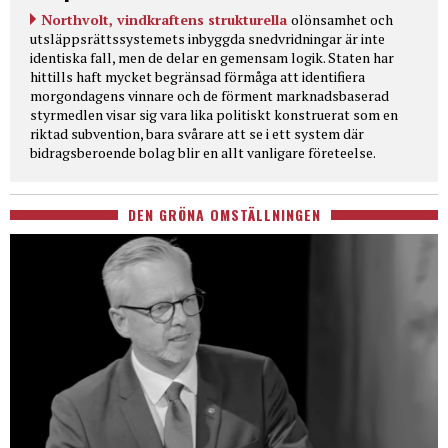
Northvolt, vindkraftens strukturella
olönsamhet och
utsläppsrättssystemets inbyggda snedvridningar är inte
identiska fall, men de delar en gemensam logik. Staten har
hittills haft mycket begränsad förmåga att identifiera
morgondagens vinnare och de förment marknadsbaserad
styrmedlen visar sig vara lika politiskt konstruerat som en
riktad subvention, bara svårare att se i ett system där
bidragsberoende bolag blir en allt vanligare företeelse.
DEN GRÖNA OMSTÄLLNINGEN