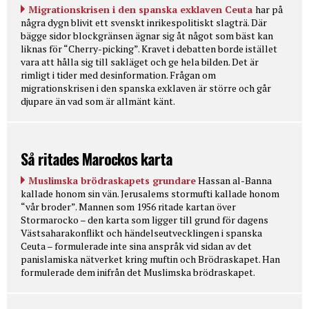
Migrationskrisen i den spanska exklaven Ceuta
har på
några dygn blivit ett svenskt inrikespolitiskt slagträ. Där
bägge sidor blockgränsen ägnar sig åt något som bäst kan
liknas för “Cherry-picking”. Kravet i debatten borde istället
vara att hålla sig till sakläget och ge hela bilden. Det är
rimligt i tider med desinformation. Frågan om
migrationskrisen i den spanska exklaven är större och går
djupare än vad som är allmänt känt.
Så ritades Marockos karta
Muslimska brödraskapets grundare
Hassan al-Banna
kallade honom sin vän. Jerusalems stormufti kallade honom
“vår broder”. Mannen som 1956 ritade kartan över
Stormarocko – den karta som ligger till grund för dagens
Västsaharakonflikt och händelseutvecklingen i spanska
Ceuta – formulerade inte sina anspråk vid sidan av det
panislamiska nätverket kring muftin och Brödraskapet. Han
formulerade dem inifrån det Muslimska brödraskapet.