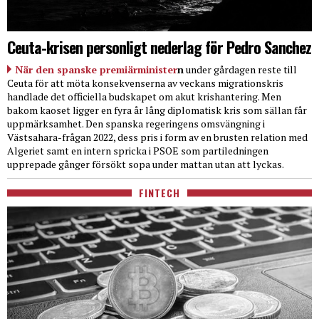
Ceuta-krisen personligt nederlag för Pedro Sanchez
När den spanske premiärminister
n
under gårdagen reste till
Ceuta för att möta konsekvenserna av veckans migrationskris
handlade det officiella budskapet om akut krishantering. Men
bakom kaoset ligger en fyra år lång diplomatisk kris som sällan får
uppmärksamhet. Den spanska regeringens omsvängning i
Västsahara-frågan 2022, dess pris i form av en brusten relation med
Algeriet samt en intern spricka i PSOE som partiledningen
upprepade gånger försökt sopa under mattan utan att lyckas.
FINTECH