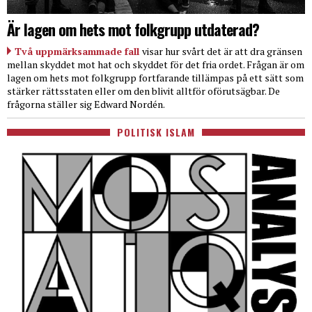
Är lagen om hets mot folkgrupp utdaterad?
Två uppmärksammade fall
visar hur svårt det är att dra gränsen
mellan skyddet mot hat och skyddet för det fria ordet. Frågan är om
lagen om hets mot folkgrupp fortfarande tillämpas på ett sätt som
stärker rättsstaten eller om den blivit alltför oförutsägbar. De
frågorna ställer sig Edward Nordén.
POLITISK ISLAM