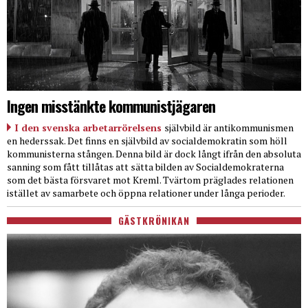
Ingen misstänkte kommunistjägaren
I den svenska arbetarrörelsens
självbild är antikommunismen
en hederssak. Det finns en självbild av socialdemokratin som höll
kommunisterna stången. Denna bild är dock långt ifrån den absoluta
sanning som fått tillåtas att sätta bilden av Socialdemokraterna
som det bästa försvaret mot Kreml. Tvärtom präglades relationen
istället av samarbete och öppna relationer under långa perioder.
GÄSTKRÖNIKAN