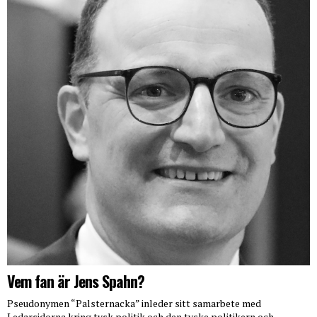
Vem fan är Jens Spahn?
Pseudonymen “Palsternacka” inleder sitt samarbete med
Ledarsidorna kring tysk politik och den tyske politikern och