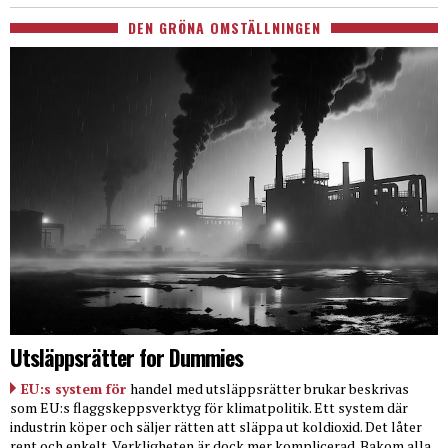
DEN GRÖNA OMSTÄLLNINGEN
Utsläppsrätter for Dummies
EU:s system för
handel med utsläppsrätter brukar beskrivas
som EU:s flaggskeppsverktyg för klimatpolitik. Ett system där
industrin köper och säljer rätten att släppa ut koldioxid. Det låter
rent och enkelt. Verkligheten är dock mer komplicerad. Bakom alla