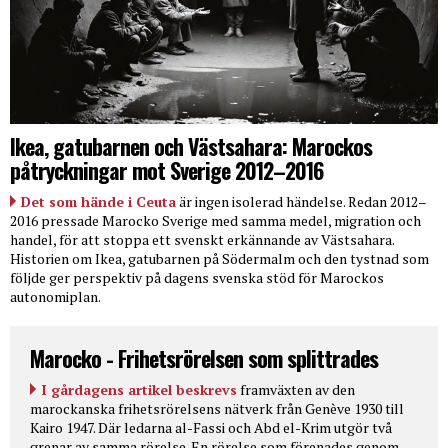
Ikea, gatubarnen och Västsahara: Marockos
påtryckningar mot Sverige 2012–2016
Det som hände i Ceuta
är ingen isolerad händelse. Redan 2012–
2016 pressade Marocko Sverige med samma medel, migration och
handel, för att stoppa ett svenskt erkännande av Västsahara.
Historien om Ikea, gatubarnen på Södermalm och den tystnad som
följde ger perspektiv på dagens svenska stöd för Marockos
autonomiplan.
Marocko - Frihetsrörelsen som splittrades
I gårdagens artikel beskrevs
framväxten av den
marockanska frihetsrörelsens nätverk från Genève 1930 till
Kairo 1947. Där ledarna al-Fassi och Abd el-Krim utgör två
grenar av samma rörelse. En rörelse som förenades genom