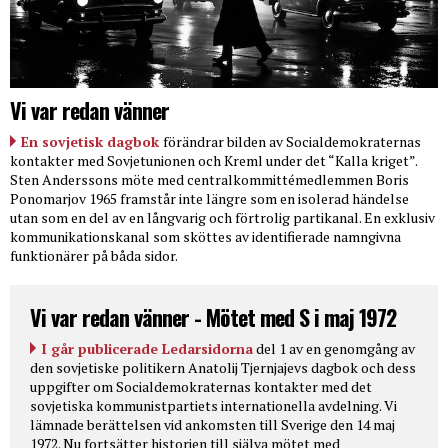
Vi var redan vänner
En sovjetisk dagbok
förändrar bilden av Socialdemokraternas
kontakter med Sovjetunionen och Kreml under det “Kalla kriget”.
Sten Anderssons möte med centralkommittémedlemmen Boris
Ponomarjov 1965 framstår inte längre som en isolerad händelse
utan som en del av en långvarig och förtrolig partikanal. En exklusiv
kommunikationskanal som sköttes av identifierade namngivna
funktionärer på båda sidor.
Vi var redan vänner - Mötet med S i maj 1972
I går publicerade Ledarsidorna
del 1 av en genomgång av
den sovjetiske politikern Anatolij Tjernjajevs dagbok och dess
uppgifter om Socialdemokraternas kontakter med det
sovjetiska kommunistpartiets internationella avdelning. Vi
lämnade berättelsen vid ankomsten till Sverige den 14 maj
1972. Nu fortsätter historien till själva mötet med