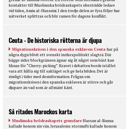
kontakter till Muslimska brödraskapets obestridde ledare
vid tiden, Amin al-Husseini. I den tredje delen av fyra följer hur
nätverket splittras och blir ramen för dagens konflikt.
Ceuta - De historiska rötterna är djupa
Migrationskrisen i den spanska exklaven Ceuta
har på
några dygn blivit ett svenskt inrikespolitiskt slagträ. Där
bägge sidor blockgränsen ägnar sig åt något som bäst kan
liknas för “Cherry-picking”. Kravet i debatten borde istället
vara att hålla sig till sakläget och ge hela bilden. Det är
rimligt i tider med desinformation. Frågan om
migrationskrisen i den spanska exklaven är större och går
djupare än vad som är allmänt känt.
Så ritades Marockos karta
Muslimska brödraskapets grundare
Hassan al-Banna
kallade honom sin vän. Jerusalems stormufti kallade honom