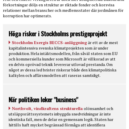
förkortningar döljs en struktur av riktade fonder och korsvisa
relationer mellan branscher och medlemsstater där jordmånen för
korruption har optimerats.
Höga risker i Stockholms prestigeprojekt
Stockholm Exergis BECCS-anläggning
är ett av de mest
kapitalintensiva svenska klimatprojekten som är under
produktion. Hela intäktsmodellen, från såväl staten som EU
och kommersiella kunder som Microsoft är villkorad av att
en delvis oprövad teknik levererar utlovad prestanda. Om
något av dessa led brister riskerar både den klimatpolitiska
kalkylen och affärsmodellen att raseras samtidigt.
När politiken leker "business"
Northvolt, vindkraftens strukturella
olönsamhet och
utsläppsrättssystemets inbyggda snedvridningar är inte
identiska fall, men de delar en gemensam logik. Staten har
hittills haft mycket begränsad förmåga att identifiera