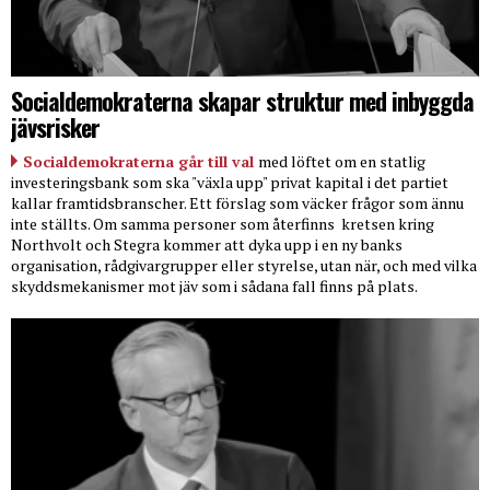
Socialdemokraterna skapar struktur med inbyggda
jävsrisker
Socialdemokraterna går till val
med löftet om en statlig
investeringsbank som ska "växla upp" privat kapital i det partiet
kallar framtidsbranscher. Ett förslag som väcker frågor som ännu
inte ställts. Om samma personer som återfinns
kretsen kring
Northvolt och Stegra kommer att dyka upp i en ny banks
organisation, rådgivargrupper eller styrelse, utan när, och med vilka
skyddsmekanismer mot jäv som i sådana fall finns på plats.