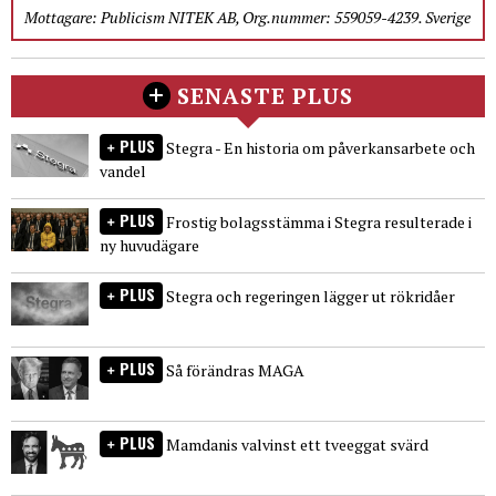
Mottagare: Publicism NITEK AB, Org.nummer: 559059-4239. Sverige
SENASTE PLUS
PLUS
Stegra - En historia om påverkansarbete och
vandel
PLUS
Frostig bolagsstämma i Stegra resulterade i
ny huvudägare
PLUS
Stegra och regeringen lägger ut rökridåer
PLUS
Så förändras MAGA
PLUS
Mamdanis valvinst ett tveeggat svärd