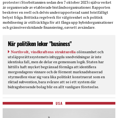
protester i Storbritannien sedan den 7 oktober 2023 i själva verket
är organiserade av etablerade biståndsorganisationer. Rapporten
beskriver en reell och delvis underrapporterad samt bristfälligt
belyst fråga. Brittiska regelverk för välgörenhet och politisk
mobilisering är otillräckliga för att fånga upp hybridorganisationer
och gränsöverskridande finansiering, oavsett avsändare.
När politiken leker "business"
Northvolt, vindkraftens strukturella
olönsamhet och
utsläppsrättssystemets inbyggda snedvridningar är inte
identiska fall, men de delar en gemensam logik. Staten har
hittills haft mycket begränsad förmåga att identifiera
morgondagens vinnare och de förment marknadsbaserad
styrmedlen visar sig vara lika politiskt konstruerat som en
riktad subvention, bara svårare att se i ett system där
bidragsberoende bolag blir en allt vanligare företeelse.
USA