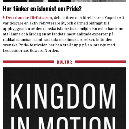
Hur tänker en islamist om Pride?
Den danske författaren
, debattören och föreläsaren Yaqoub Ali
var tidigare en aktiv rekryterare åt, och därmed bidragit till
uppbyggnaden av den danska islamistiska miljön. En miljö han kom
att lämna och är idag en av landets mest anlitade experter på
radikal islamism samt radikala muslimska rörelser. Inför den
svenska Pride-festivalen har han ställt upp på en intervju med
Ledarsidornas Edward Nordén.
KULTUR