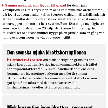
Samma mekanik som ligger till grund
för den mjuka
korruptionen i Fifa:s styrelserum och i kommunernas arenaaffärer
går igen i det som brukar kallas Sveriges civilsamhälle. Skillnaden är
att här handlar det inte om enstaka jävsaffärer eller kostsamma
arenabyggen utan om ett helt system. Runt 40 statliga myndigheter
som varje år fördelar över 20 miljarder kronor till föreningsliv,
folkrörelser och trossamfund, byggt på en princip som en gång var
rimlig och som ingen har vågat överge — tillit.
Den svenska mjuka idrottskorruptionen
I artikel två i serien
om mjuk korruption granskas den
mjuka korruptionen i Sverige inom kommunsektorn. Istället
för miljardintäkter från TV-avtal handlar det om enskilda
kommuners investeringsbudgetar men det är samma
strukturella beroende och samma ovilja att ställa krav som
går igen. Som möts med det svenskaste av alla
krishanteringsmodeller: Att inte göra någonting.
Mjuk korruption inom idrotten - resan runt