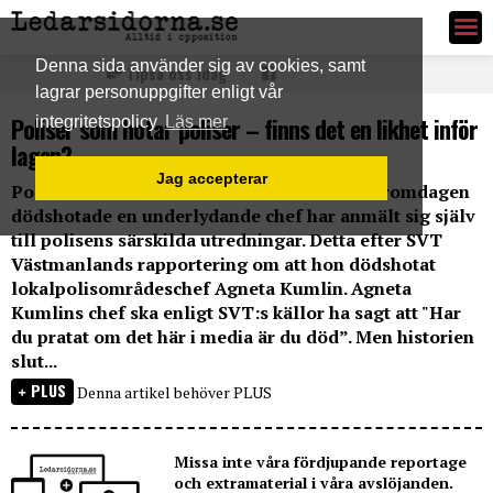
Ledarsidorna.se
Denna sida använder sig av cookies, samt
Tipsa oss idag
lagrar personuppgifter enligt vår
Poliser som hotar poliser – finns det en likhet inför
integritetspolicy
Läs mer
lagen?
Jag accepterar
Polisområdeschefen i Västmanland som häromdagen
dödshotade en underlydande chef har anmält sig själv
till polisens särskilda utredningar. Detta efter SVT
Västmanlands rapportering om att hon dödshotat
lokalpolisområdeschef Agneta Kumlin. Agneta
Kumlins chef ska enligt SVT:s källor ha sagt att "Har
du pratat om det här i media är du död”. Men historien
slut...
PLUS
Denna artikel behöver PLUS
Missa inte våra fördjupande reportage
och extramaterial i våra avslöjanden.