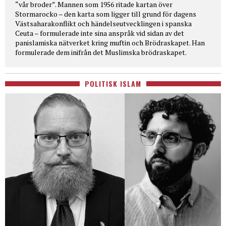
“vår broder”. Mannen som 1956 ritade kartan över
Stormarocko – den karta som ligger till grund för dagens
Västsaharakonflikt och händelseutvecklingen i spanska
Ceuta – formulerade inte sina anspråk vid sidan av det
panislamiska nätverket kring muftin och Brödraskapet. Han
formulerade dem inifrån det Muslimska brödraskapet.
POLITISK ISLAM