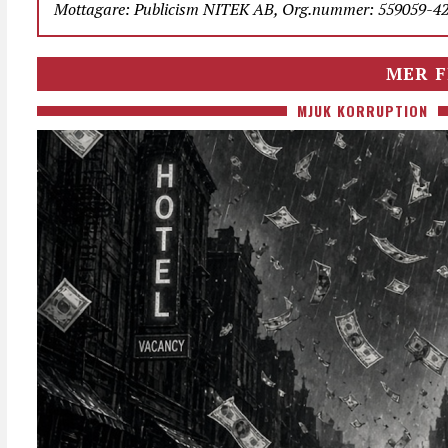
Mottagare: Publicism NITEK AB, Org.nummer: 559059-423
MER F
MJUK KORRUPTION