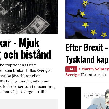
kar - Mjuk
Efter Brexit 
g och bistånd
Tyskland kap
korruptionen i Fifa:s
660
Martin Selmayr
et som brukar kallas Sveriges
Sverige
Fått stor makt
nstaka jävsaffärer eller
40 statliga myndigheter som
iv, folkrörelser och trossamfund,
 har vågat överge — tillit.