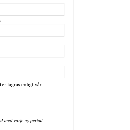
2
er lagras enligt vår
nd med varje ny period