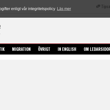
Tipsa
fter enligt vår integritetspolicy
Läs mer
Ledarsidorna.se
TIK
MIGRATION
ÖVRIGT
IN ENGLISH
OM LEDARSIDO