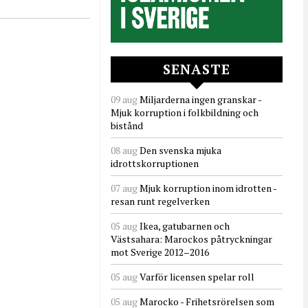
SENASTE
09 aug
Miljarderna ingen granskar -
Mjuk korruption i folkbildning och
bistånd
08 aug
Den svenska mjuka
idrottskorruptionen
07 aug
Mjuk korruption inom idrotten -
resan runt regelverken
05 aug
Ikea, gatubarnen och
Västsahara: Marockos påtryckningar
mot Sverige 2012–2016
05 aug
Varför licensen spelar roll
05 aug
Marocko - Frihetsrörelsen som