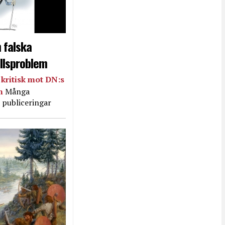
 falska
llsproblem
kritisk mot DN:s
in
Många
 publiceringar