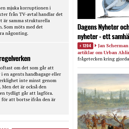
en mjuka korruptionen i
kter från TV-avtal handlar det
t är samma strukturella
Dagens Nyheter och
en. Som möts med det
öra någonting.
nyheter - ett samhä
1204
Jan Scherman 
artiklar om Urban Ahl
 regelverken
frågetecken kring gjorda
oftast om det som går att
 i en agents handbagage eller
 verklighet inte minst genom
. Men det är också den
n tydligt går att lagföra.
för att bortse ifrån den är