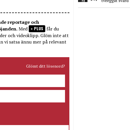
tveeggat svärd
nde reportage och
PLUS
öjanden.
Med
får du
bilder och videoklipp. Glöm inte att
n vi satsa ännu mer på relevant
Glömt ditt lösenord?