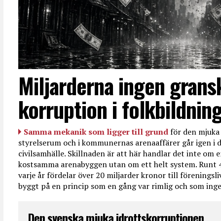
Miljarderna ingen grans
korruption i folkbildnin
Samma mekanik som ligger till grund
för den mjuka 
styrelserum och i kommunernas arenaaffärer går igen i d
civilsamhälle. Skillnaden är att här handlar det inte om e
kostsamma arenabyggen utan om ett helt system. Runt 
varje år fördelar över 20 miljarder kronor till föreningsl
byggt på en princip som en gång var rimlig och som ingen
Den svenska mjuka idrottskorruptionen