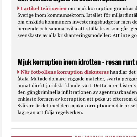
I artikel två i serien
om mjuk korruption granskas d
Sverige inom kommunsektorn. Istället för miljardintä
om enskilda kommuners investeringsbudgetar men de
beroende och samma ovilja att ställa krav som går ig
svenskaste av alla krishanteringsmodeller: Att inte g
Mjuk korruption inom idrotten - resan runt
När fotbollens korruption diskuteras
handlar det 
åtala. Mutade domare, riggade matcher, svarta pengar
annat direkt juridiskt klandervärt. Detta är en bister
den gängkriminella infiltrationen av agentmarknaden
enklaste formen av korruption att peka ut eftersom de
Svårare är det med den mjuka korruptionen där priset 
lägre än att följa regelverken.