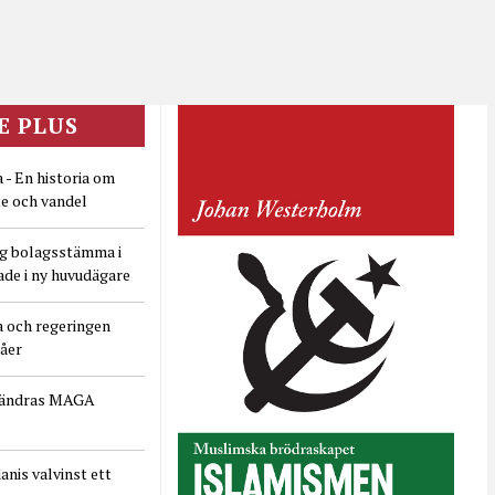
E PLUS
 - En historia om
e och vandel
ig bolagsstämma i
ade i ny huvudägare
a och regeringen
dåer
rändras MAGA
nis valvinst ett