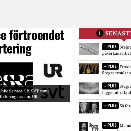
ce förtroendet
SENAST
rtering
PLUS
Stegra
påverkansarbet
PLUS
Frost
Stegra resulter
PLUS
Stegr
ublic Service: SR, SVT samt
lägger ut rökri
tbildningsradion, UR.
PLUS
Så fö
PLUS
Mamda