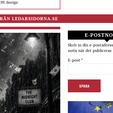
9. Sverige
RÅN LEDARSIDORNA.SE
E-POSTNO
Skriv in din e-postadress
notis när det publiceras 
E-post *