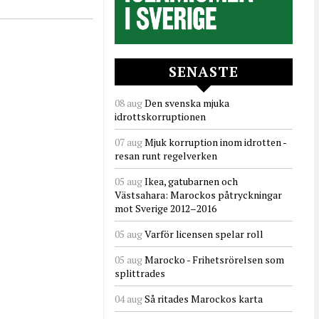
SENASTE
08 aug
Den svenska mjuka
idrottskorruptionen
07 aug
Mjuk korruption inom idrotten -
resan runt regelverken
05 aug
Ikea, gatubarnen och
Västsahara: Marockos påtryckningar
mot Sverige 2012–2016
05 aug
Varför licensen spelar roll
05 aug
Marocko - Frihetsrörelsen som
splittrades
04 aug
Så ritades Marockos karta