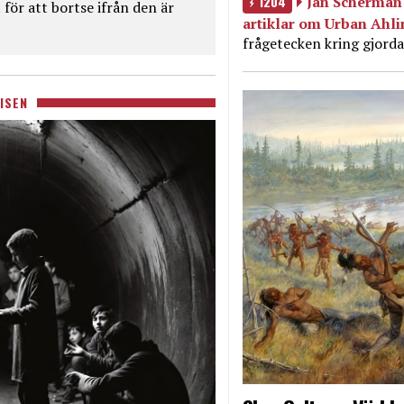
1204
Jan Scherman 
för att bortse ifrån den är
artiklar om Urban Ahl
frågetecken kring gjorda
ISEN