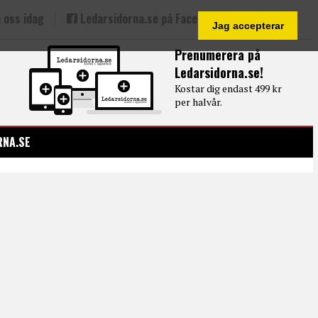
 oss idag
Ledarsidorna.se på Facebook
Jag accepterar
Prenumerera på
Ledarsidorna.se!
Kostar dig endast 499 kr
per halvår.
RNA.SE