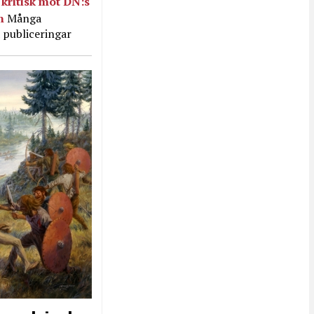
kritisk mot DN:s
in
Många
 publiceringar