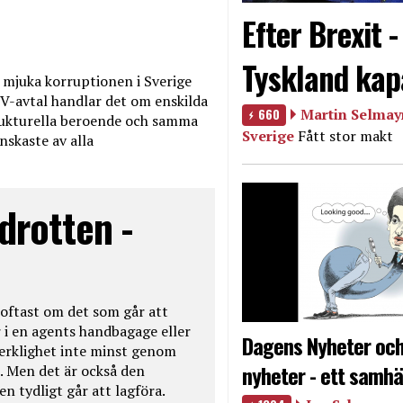
Efter Brexit 
Tyskland kap
mjuka korruptionen i Sverige
V-avtal handlar det om enskilda
660
Martin Selmayr
ukturella beroende och samma
Sverige
Fått stor makt
nskaste av alla
drotten -
oftast om det som går att
 i en agents handbagage eller
Dagens Nyheter och
 verklighet inte minst genom
nyheter - ett samhä
. Men det är också den
n tydligt går att lagföra.