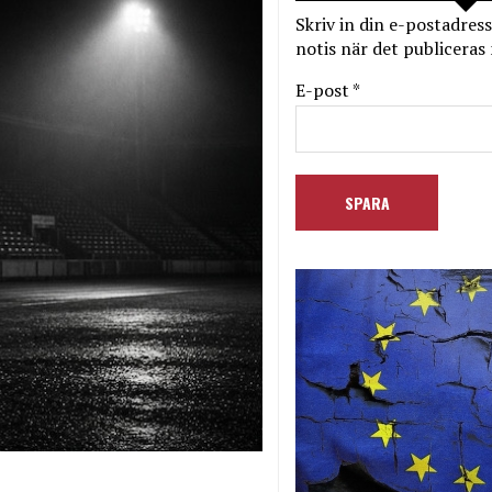
Skriv in din e-postadress
notis när det publiceras 
E-post *