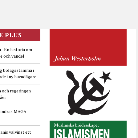
E PLUS
 - En historia om
e och vandel
ig bolagsstämma i
ade i ny huvudägare
a och regeringen
dåer
rändras MAGA
nis valvinst ett