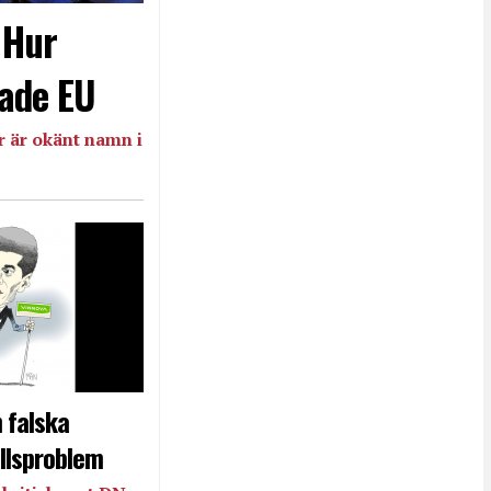
- Hur
ade EU
 är okänt namn i
 falska
llsproblem