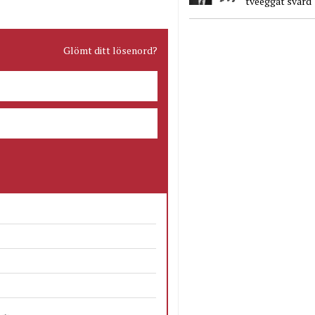
tveeggat svärd
Glömt ditt lösenord?