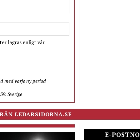
er lagras enligt vår
nd med varje ny period
9. Sverige
RÅN LEDARSIDORNA.SE
E-POSTNO