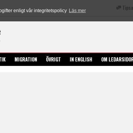
Tipsa
fter enligt vår integritetspolicy
Läs mer
Ledarsidorna.se
TIK
MIGRATION
ÖVRIGT
IN ENGLISH
OM LEDARSIDO