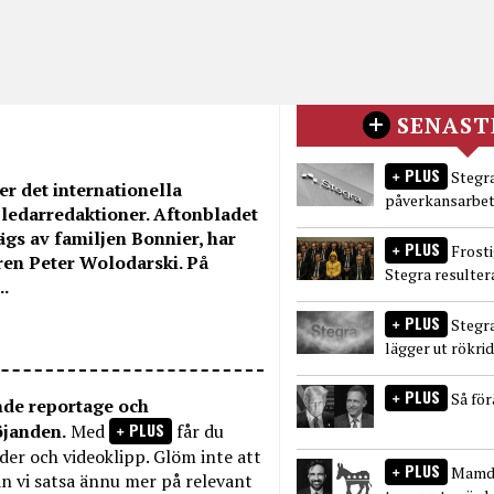
SENAST
PLUS
Stegra
r det internationella
påverkansarbet
 ledarredaktioner. Aftonbladet
gs av familjen Bonnier, har
PLUS
Frost
aren Peter Wolodarski. På
Stegra resulter
.
PLUS
Stegr
lägger ut rökri
PLUS
Så fö
nde reportage och
PLUS
öjanden.
Med
får du
bilder och videoklipp. Glöm inte att
PLUS
Mamda
n vi satsa ännu mer på relevant