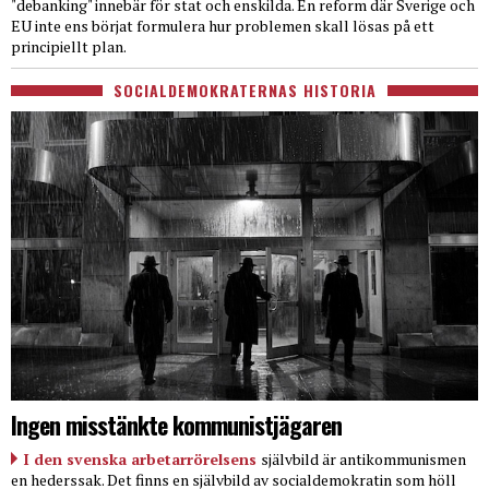
"debanking" innebär för stat och enskilda. En reform där Sverige och
EU inte ens börjat formulera hur problemen skall lösas på ett
principiellt plan.
SOCIALDEMOKRATERNAS HISTORIA
Ingen misstänkte kommunistjägaren
I den svenska arbetarrörelsens
självbild är antikommunismen
en hederssak. Det finns en självbild av socialdemokratin som höll