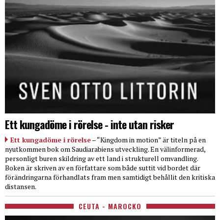
Ett kungadöme i rörelse - inte utan risker
Ett kungadöme i rörelse
– “Kingdom in motion” är titeln på en
nyutkommen bok om Saudiarabiens utveckling. En välinformerad,
personligt buren skildring av ett land i strukturell omvandling.
Boken är skriven av en författare som både suttit vid bordet där
förändringarna förhandlats fram men samtidigt behållit den kritiska
distansen.
CEUTA - MAROCKO