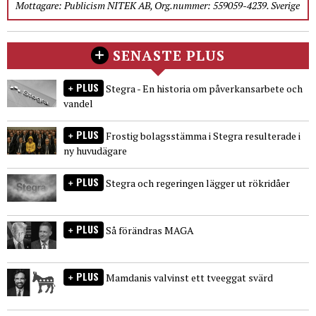
Mottagare: Publicism NITEK AB, Org.nummer: 559059-4239. Sverige
SENASTE PLUS
PLUS
Stegra - En historia om påverkansarbete och
vandel
PLUS
Frostig bolagsstämma i Stegra resulterade i
ny huvudägare
PLUS
Stegra och regeringen lägger ut rökridåer
PLUS
Så förändras MAGA
PLUS
Mamdanis valvinst ett tveeggat svärd