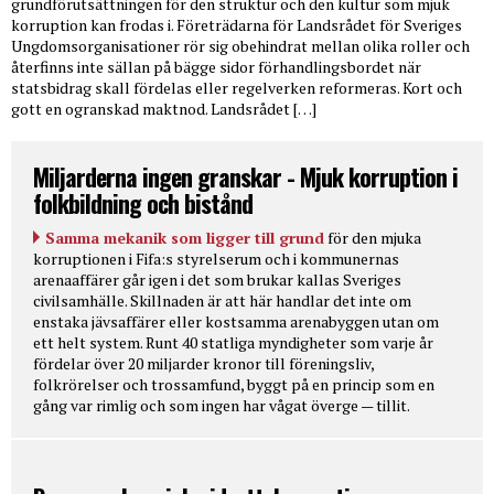
grundförutsättningen för den struktur och den kultur som mjuk
korruption kan frodas i. Företrädarna för Landsrådet för Sveriges
Ungdomsorganisationer rör sig obehindrat mellan olika roller och
återfinns inte sällan på bägge sidor förhandlingsbordet när
statsbidrag skall fördelas eller regelverken reformeras. Kort och
gott en ogranskad maktnod. Landsrådet […]
Miljarderna ingen granskar - Mjuk korruption i
folkbildning och bistånd
Samma mekanik som ligger till grund
för den mjuka
korruptionen i Fifa:s styrelserum och i kommunernas
arenaaffärer går igen i det som brukar kallas Sveriges
civilsamhälle. Skillnaden är att här handlar det inte om
enstaka jävsaffärer eller kostsamma arenabyggen utan om
ett helt system. Runt 40 statliga myndigheter som varje år
fördelar över 20 miljarder kronor till föreningsliv,
folkrörelser och trossamfund, byggt på en princip som en
gång var rimlig och som ingen har vågat överge — tillit.