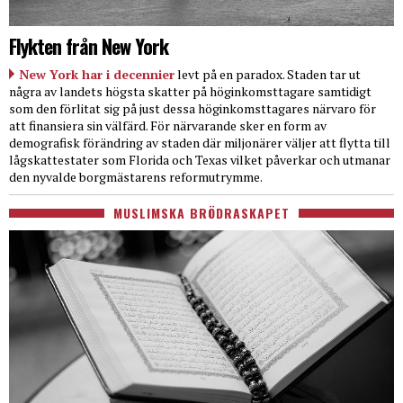
Flykten från New York
New York har i decennier
levt på en paradox. Staden tar ut
några av landets högsta skatter på höginkomsttagare samtidigt
som den förlitat sig på just dessa höginkomsttagares närvaro för
att finansiera sin välfärd. För närvarande sker en form av
demografisk förändring av staden där miljonärer väljer att flytta till
lågskattestater som Florida och Texas vilket påverkar och utmanar
den nyvalde borgmästarens reformutrymme.
MUSLIMSKA BRÖDRASKAPET