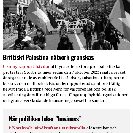
Brittiskt Palestina-nätverk granskas
En ny rapport hävdar
att fyra av fem stora pro-palestinska
protester i Storbritannien sedan den 7 oktober 2023 i själva verket
är organiserade av etablerade biståndsorganisationer. Rapporten
beskriver en reell och delvis underrapporterad samt bristfälligt
belyst fråga. Brittiska regelverk för välgörenhet och politisk
mobilisering är otillräckliga för att fånga upp hybridorganisationer
och gränsöverskridande finansiering, oavsett avsändare.
När politiken leker "business"
Northvolt, vindkraftens strukturella
olönsamhet och