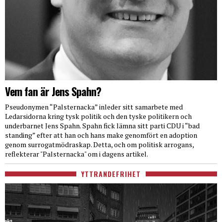
Vem fan är Jens Spahn?
Pseudonymen “Palsternacka” inleder sitt samarbete med
Ledarsidorna kring tysk politik och den tyske politikern och
underbarnet Jens Spahn. Spahn fick lämna sitt parti CDU i “bad
standing” efter att han och hans make genomfört en adoption
genom surrogatmödraskap. Detta, och om politisk arrogans,
reflekterar "Palsternacka" om i dagens artikel.
YTTRANDEFRIHET