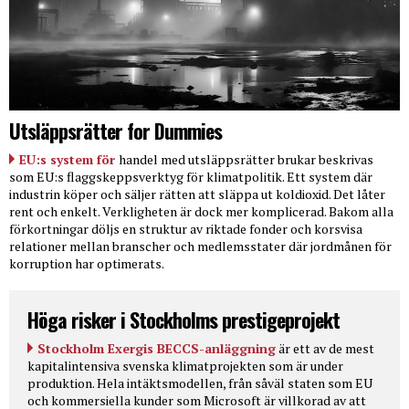
Utsläppsrätter for Dummies
EU:s system för
handel med utsläppsrätter brukar beskrivas
som EU:s flaggskeppsverktyg för klimatpolitik. Ett system där
industrin köper och säljer rätten att släppa ut koldioxid. Det låter
rent och enkelt. Verkligheten är dock mer komplicerad. Bakom alla
förkortningar döljs en struktur av riktade fonder och korsvisa
relationer mellan branscher och medlemsstater där jordmånen för
korruption har optimerats.
Höga risker i Stockholms prestigeprojekt
Stockholm Exergis BECCS-anläggning
är ett av de mest
kapitalintensiva svenska klimatprojekten som är under
produktion. Hela intäktsmodellen, från såväl staten som EU
och kommersiella kunder som Microsoft är villkorad av att