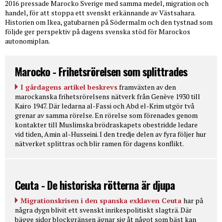
2016 pressade Marocko Sverige med samma medel, migration och
handel, för att stoppa ett svenskt erkännande av Västsahara.
Historien om Ikea, gatubarnen på Södermalm och den tystnad som
följde ger perspektiv på dagens svenska stöd för Marockos
autonomiplan.
Marocko - Frihetsrörelsen som splittrades
I gårdagens artikel beskrevs
framväxten av den
marockanska frihetsrörelsens nätverk från Genève 1930 till
Kairo 1947. Där ledarna al-Fassi och Abd el-Krim utgör två
grenar av samma rörelse. En rörelse som förenades genom
kontakter till Muslimska brödraskapets obestridde ledare
vid tiden, Amin al-Husseini. I den tredje delen av fyra följer hur
nätverket splittras och blir ramen för dagens konflikt.
Ceuta - De historiska rötterna är djupa
Migrationskrisen i den spanska exklaven Ceuta
har på
några dygn blivit ett svenskt inrikespolitiskt slagträ. Där
bägge sidor blockgränsen ägnar sig åt något som bäst kan