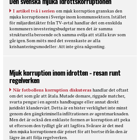
Den svenska mjuka idrottskorruptionen
I artikel två i serien
om mjuk korruption granskas den
mjuka korruptionen i Sverige inom kommunsektorn. Istället
för miljardintäkter från TV-avtal handlar det om enskilda
kommuners investeringsbudgetar men det är samma
strukturella beroende och samma ovilja att ställa krav som
går igen. Som möts med det svenskaste av alla
krishanteringsmodeller: Att inte göra någonting.
Mjuk korruption inom idrotten - resan runt
regelverken
När fotbollens korruption diskuteras
handlar det oftast
om det som går att åtala. Mutade domare, riggade matcher,
svarta pengar i en agents handbagage eller annat direkt
juridiskt klandervärt. Detta är en bister verklighet inte minst
genom den gängkriminella infiltrationen av agentmarknaden.
Men det är också den enklaste formen av korruption att peka
ut eftersom den tydligt går att lagföra. Svårare är det med
den mjuka korruptionen där priset för att bortse ifrån den är
lägre än att följa regelverken.