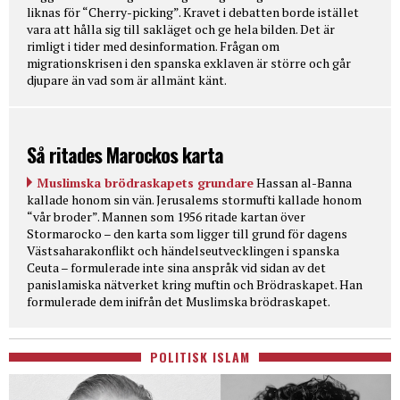
liknas för “Cherry-picking”. Kravet i debatten borde istället
vara att hålla sig till sakläget och ge hela bilden. Det är
rimligt i tider med desinformation. Frågan om
migrationskrisen i den spanska exklaven är större och går
djupare än vad som är allmänt känt.
Så ritades Marockos karta
Muslimska brödraskapets grundare
Hassan al-Banna
kallade honom sin vän. Jerusalems stormufti kallade honom
“vår broder”. Mannen som 1956 ritade kartan över
Stormarocko – den karta som ligger till grund för dagens
Västsaharakonflikt och händelseutvecklingen i spanska
Ceuta – formulerade inte sina anspråk vid sidan av det
panislamiska nätverket kring muftin och Brödraskapet. Han
formulerade dem inifrån det Muslimska brödraskapet.
POLITISK ISLAM