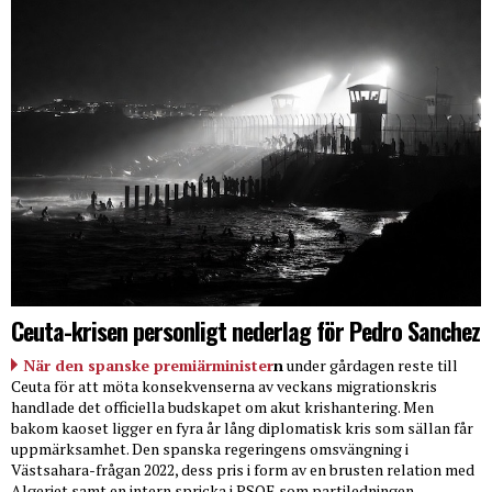
Ceuta-krisen personligt nederlag för Pedro Sanchez
När den spanske premiärminister
n
under gårdagen reste till
Ceuta för att möta konsekvenserna av veckans migrationskris
handlade det officiella budskapet om akut krishantering. Men
bakom kaoset ligger en fyra år lång diplomatisk kris som sällan får
uppmärksamhet. Den spanska regeringens omsvängning i
Västsahara-frågan 2022, dess pris i form av en brusten relation med
Algeriet samt en intern spricka i PSOE som partiledningen