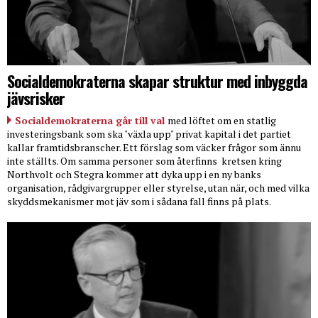
Socialdemokraterna skapar struktur med inbyggda
jävsrisker
Socialdemokraterna går till val
med löftet om en statlig
investeringsbank som ska "växla upp" privat kapital i det partiet
kallar framtidsbranscher. Ett förslag som väcker frågor som ännu
inte ställts. Om samma personer som återfinns
kretsen kring
Northvolt och Stegra kommer att dyka upp i en ny banks
organisation, rådgivargrupper eller styrelse, utan när, och med vilka
skyddsmekanismer mot jäv som i sådana fall finns på plats.