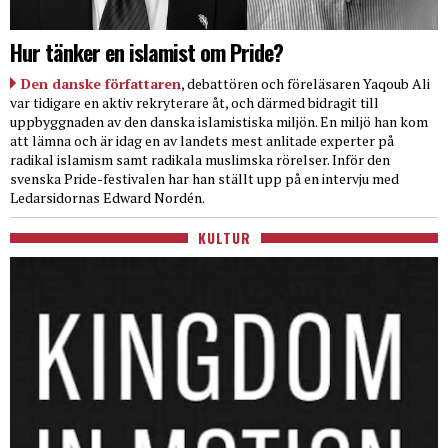
Hur tänker en islamist om Pride?
Den danske författaren
, debattören och föreläsaren Yaqoub Ali
var tidigare en aktiv rekryterare åt, och därmed bidragit till
uppbyggnaden av den danska islamistiska miljön. En miljö han kom
att lämna och är idag en av landets mest anlitade experter på
radikal islamism samt radikala muslimska rörelser. Inför den
svenska Pride-festivalen har han ställt upp på en intervju med
Ledarsidornas Edward Nordén.
KULTUR