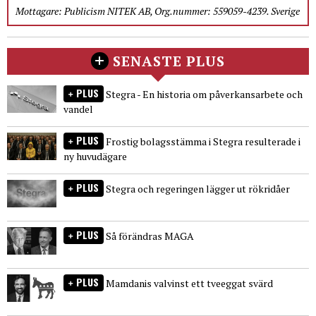
Mottagare: Publicism NITEK AB, Org.nummer: 559059-4239. Sverige
SENASTE PLUS
PLUS
Stegra - En historia om påverkansarbete och
vandel
PLUS
Frostig bolagsstämma i Stegra resulterade i
ny huvudägare
PLUS
Stegra och regeringen lägger ut rökridåer
PLUS
Så förändras MAGA
PLUS
Mamdanis valvinst ett tveeggat svärd