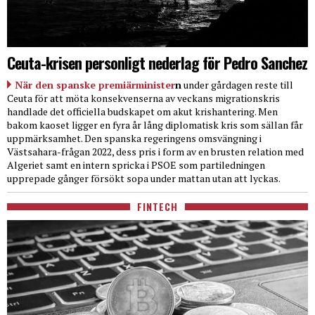
Ceuta-krisen personligt nederlag för Pedro Sanchez
När den spanske premiärminister
n
under gårdagen reste till
Ceuta för att möta konsekvenserna av veckans migrationskris
handlade det officiella budskapet om akut krishantering. Men
bakom kaoset ligger en fyra år lång diplomatisk kris som sällan får
uppmärksamhet. Den spanska regeringens omsvängning i
Västsahara-frågan 2022, dess pris i form av en brusten relation med
Algeriet samt en intern spricka i PSOE som partiledningen
upprepade gånger försökt sopa under mattan utan att lyckas.
FINTECH