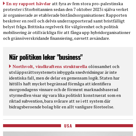
En ny rapport hävdar
att fyra av fem stora pro-palestinska
protester i Storbritannien sedan den 7 oktober 2023 i själva verket
är organiserade av etablerade biståndsorganisationer. Rapporten
beskriver en reell och delvis underrapporterad samt bristfälligt
belyst fråga. Brittiska regelverk för välgörenhet och politisk
mobilisering är otillräckliga för att fånga upp hybridorganisationer
och gränsöverskridande finansiering, oavsett avsändare.
När politiken leker "business"
Northvolt, vindkraftens strukturella
olönsamhet och
utsläppsrättssystemets inbyggda snedvridningar är inte
identiska fall, men de delar en gemensam logik. Staten har
hittills haft mycket begränsad förmåga att identifiera
morgondagens vinnare och de förment marknadsbaserad
styrmedlen visar sig vara lika politiskt konstruerat som en
riktad subvention, bara svårare att se i ett system där
bidragsberoende bolag blir en allt vanligare företeelse.
USA