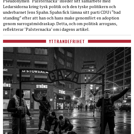
Pseudonymen “Palsternacka” inleder sitt samarbete med
Ledarsidorna kring tysk politik och den tyske politikern och
underbarnet Jens Spahn. Spahn fick lämna sitt parti CDU i “bad
standing” efter att han och hans make genomfört en adoption
genom surrogatmödraskap. Detta, och om politisk arrogans,
reflekterar "Palsternacka" om i dagens artikel.
YTTRANDEFRIHET