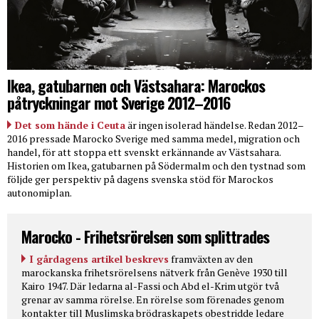
Ikea, gatubarnen och Västsahara: Marockos
påtryckningar mot Sverige 2012–2016
Det som hände i Ceuta
är ingen isolerad händelse. Redan 2012–
2016 pressade Marocko Sverige med samma medel, migration och
handel, för att stoppa ett svenskt erkännande av Västsahara.
Historien om Ikea, gatubarnen på Södermalm och den tystnad som
följde ger perspektiv på dagens svenska stöd för Marockos
autonomiplan.
Marocko - Frihetsrörelsen som splittrades
I gårdagens artikel beskrevs
framväxten av den
marockanska frihetsrörelsens nätverk från Genève 1930 till
Kairo 1947. Där ledarna al-Fassi och Abd el-Krim utgör två
grenar av samma rörelse. En rörelse som förenades genom
kontakter till Muslimska brödraskapets obestridde ledare