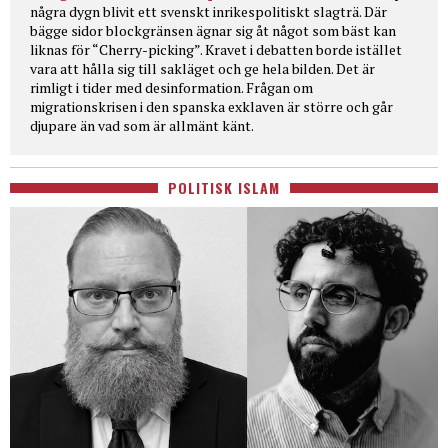
några dygn blivit ett svenskt inrikespolitiskt slagträ. Där
bägge sidor blockgränsen ägnar sig åt något som bäst kan
liknas för “Cherry-picking”. Kravet i debatten borde istället
vara att hålla sig till sakläget och ge hela bilden. Det är
rimligt i tider med desinformation. Frågan om
migrationskrisen i den spanska exklaven är större och går
djupare än vad som är allmänt känt.
POLITISK ISLAM