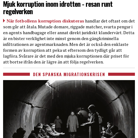
Mjuk korruption inom idrotten - resan runt
regelverken
När fotbollens korruption diskuteras
handlar det oftast om det
som går att åtala. Mutade domare, riggade matcher, svarta pengar i
en agents handbagage eller annat direkt juridiskt klandervärt. Detta
är en bister verklighet inte minst genom den gängkriminella
infiltrationen av agentmarknaden. Men det är också den enklaste
formen av korruption att peka ut eftersom den tydligt går att
lagföra. Svårare är det med den mjuka korruptionen där priset för
att bortse ifrån den är lägre än att följa regelverken.
DEN SPANSKA MIGRATIONSKRISEN