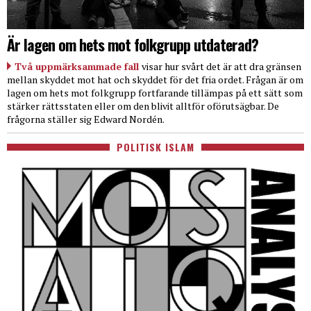
Är lagen om hets mot folkgrupp utdaterad?
Två uppmärksammade fall
visar hur svårt det är att dra gränsen
mellan skyddet mot hat och skyddet för det fria ordet. Frågan är om
lagen om hets mot folkgrupp fortfarande tillämpas på ett sätt som
stärker rättsstaten eller om den blivit alltför oförutsägbar. De
frågorna ställer sig Edward Nordén.
POLITISK ISLAM