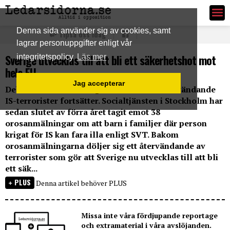
Ledarsidorna.se
Denna sida använder sig av cookies, samt
Tipsa oss idag
lagrar personuppgifter enligt vår
Sverige utvecklas till att bli ett säkerhetshot mot
integritetspolicy
Läs mer
hela EU
Jag accepterar
Debatten om hur Sverige skall hantera återvändande
IS-terrorister fortsätter. Socialtjänsten i Stockholm har
sedan slutet av förra året tagit emot 38
orosanmälningar om att barn i familjer där person
krigat för IS kan fara illa enligt SVT. Bakom
orosanmälningarna döljer sig ett återvändande av
terrorister som gör att Sverige nu utvecklas till att bli
ett säk...
PLUS
Denna artikel behöver PLUS
Missa inte våra fördjupande reportage
och extramaterial i våra avslöjanden.