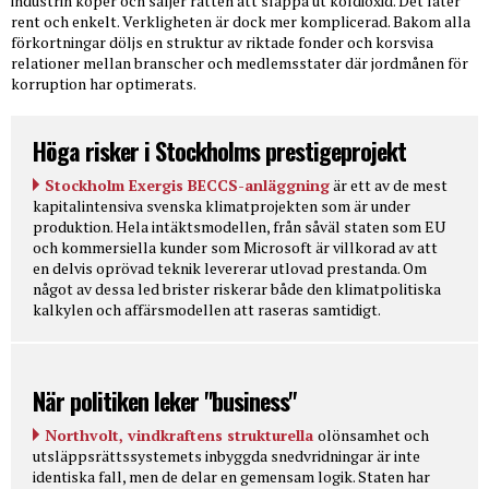
industrin köper och säljer rätten att släppa ut koldioxid. Det låter
rent och enkelt. Verkligheten är dock mer komplicerad. Bakom alla
förkortningar döljs en struktur av riktade fonder och korsvisa
relationer mellan branscher och medlemsstater där jordmånen för
korruption har optimerats.
Höga risker i Stockholms prestigeprojekt
Stockholm Exergis BECCS-anläggning
är ett av de mest
kapitalintensiva svenska klimatprojekten som är under
produktion. Hela intäktsmodellen, från såväl staten som EU
och kommersiella kunder som Microsoft är villkorad av att
en delvis oprövad teknik levererar utlovad prestanda. Om
något av dessa led brister riskerar både den klimatpolitiska
kalkylen och affärsmodellen att raseras samtidigt.
När politiken leker "business"
Northvolt, vindkraftens strukturella
olönsamhet och
utsläppsrättssystemets inbyggda snedvridningar är inte
identiska fall, men de delar en gemensam logik. Staten har