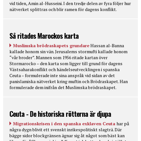
vid tiden, Amin al-Husseini. I den tredje delen av fyra följer hur
nätverket splittras och blir ramen för dagens konflikt.
Så ritades Marockos karta
Muslimska brödraskapets grundare
Hassan al-Banna
kallade honom sin vän. Jerusalems stormufti kallade honom
“vår broder”. Mannen som 1956 ritade kartan över
Stormarocko – den karta som ligger till grund för dagens
Västsaharakonflikt och händelseutvecklingen i spanska
Ceuta – formulerade inte sina anspråk vid sidan av det
panislamiska nätverket kring muftin och Brödraskapet. Han
formulerade dem inifrån det Muslimska brödraskapet.
Ceuta - De historiska rötterna är djupa
Migrationskrisen i den spanska exklaven Ceuta
har på
några dygn blivit ett svenskt inrikespolitiskt slagträ. Där
bägge sidor blockgränsen ägnar sig åt något som bäst kan