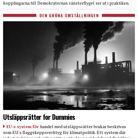
kopplingarna till Demokraternas vänsterflygel ser ut i praktiken.
DEN GRÖNA OMSTÄLLNINGEN
Utsläppsrätter for Dummies
EU:s system för
handel med utsläppsrätter brukar beskrivas
som EU:s flaggskeppsverktyg för klimatpolitik. Ett system där