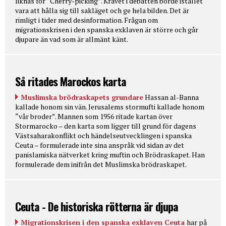
liknas för “Cherry-picking”. Kravet i debatten borde istället
vara att hålla sig till sakläget och ge hela bilden. Det är
rimligt i tider med desinformation. Frågan om
migrationskrisen i den spanska exklaven är större och går
djupare än vad som är allmänt känt.
Så ritades Marockos karta
Muslimska brödraskapets grundare
Hassan al-Banna
kallade honom sin vän. Jerusalems stormufti kallade honom
“vår broder”. Mannen som 1956 ritade kartan över
Stormarocko – den karta som ligger till grund för dagens
Västsaharakonflikt och händelseutvecklingen i spanska
Ceuta – formulerade inte sina anspråk vid sidan av det
panislamiska nätverket kring muftin och Brödraskapet. Han
formulerade dem inifrån det Muslimska brödraskapet.
Ceuta - De historiska rötterna är djupa
Migrationskrisen i den spanska exklaven Ceuta
har på