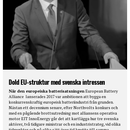
Dold EU-struktur med svenska intressen
När den europeiska batterisatsningen
European Battery
Alliance lanserades 2017 var ambitionen att bygga en
konkurrenskraftig europeisk batteriindustri från grunden.
Nästan ett decennium senare, efter Northvolts konkurs och
med en pågående brottsutredning mot alliansens operativa
motor EIT InnoEnergy går det att kartlägga hur tre svenska
aktörer, två tidigare ministrar och en industristrateg, vid olika
tidpunkter och på olika sätt över tid knutits till samma