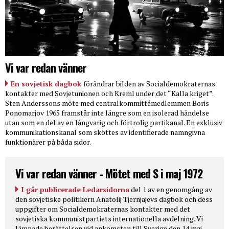
Vi var redan vänner
En sovjetisk dagbok
förändrar bilden av Socialdemokraternas
kontakter med Sovjetunionen och Kreml under det “Kalla kriget”.
Sten Anderssons möte med centralkommittémedlemmen Boris
Ponomarjov 1965 framstår inte längre som en isolerad händelse
utan som en del av en långvarig och förtrolig partikanal. En exklusiv
kommunikationskanal som sköttes av identifierade namngivna
funktionärer på båda sidor.
Vi var redan vänner - Mötet med S i maj 1972
I går publicerade Ledarsidorna
del 1 av en genomgång av
den sovjetiske politikern Anatolij Tjernjajevs dagbok och dess
uppgifter om Socialdemokraternas kontakter med det
sovjetiska kommunistpartiets internationella avdelning. Vi
lämnade berättelsen vid ankomsten till Sverige den 14 maj