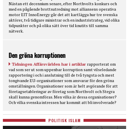
Nästan ett decennium senare, efter Northvolts konkurs och
med en pågående brottsutredning mot alliansens operativa
motor EIT InnoEnergy går det att kartlägga hur tre svenska
aktörer, två tidigare ministrar och en industristrateg, vid olika
tidpunkter och på olika sätt över tid knutits till samma
nätverk.
Den gröna korruptionen
Tidningen Affärsvärlden har i artiklar
rapporterat om
vad som ser ut som uppenbar korruption samt vilseledande
rapportering i och i anslutning till de två tyngsta och mest
tongivande EU-organisationer som ansvarar för den gröna
omställningen. Organisationer som är helt avgörande för att
företagsetableringar av företag som Northvolt och Stegra
skall kunna genomföras. Men vilka är dessa organisationer?
Och vilka svenska intressen har kommit att bli involverade?
POLITISK ISLAM