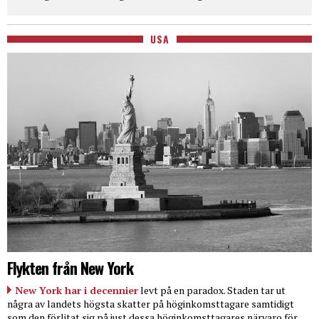
USA
Flykten från New York
New York har i decennier
levt på en paradox. Staden tar ut
några av landets högsta skatter på höginkomsttagare samtidigt
som den förlitat sig på just dessa höginkomsttagares närvaro för