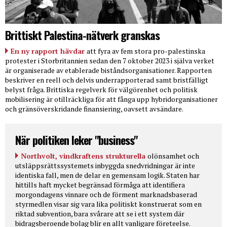
Brittiskt Palestina-nätverk granskas
En ny rapport hävdar
att fyra av fem stora pro-palestinska
protester i Storbritannien sedan den 7 oktober 2023 i själva verket
är organiserade av etablerade biståndsorganisationer. Rapporten
beskriver en reell och delvis underrapporterad samt bristfälligt
belyst fråga. Brittiska regelverk för välgörenhet och politisk
mobilisering är otillräckliga för att fånga upp hybridorganisationer
och gränsöverskridande finansiering, oavsett avsändare.
När politiken leker "business"
Northvolt, vindkraftens strukturella
olönsamhet och
utsläppsrättssystemets inbyggda snedvridningar är inte
identiska fall, men de delar en gemensam logik. Staten har
hittills haft mycket begränsad förmåga att identifiera
morgondagens vinnare och de förment marknadsbaserad
styrmedlen visar sig vara lika politiskt konstruerat som en
riktad subvention, bara svårare att se i ett system där
bidragsberoende bolag blir en allt vanligare företeelse.