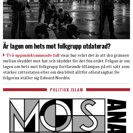
Är lagen om hets mot folkgrupp utdaterad?
Två uppmärksammade fall
visar hur svårt det är att dra gränsen
mellan skyddet mot hat och skyddet för det fria ordet. Frågan är om
lagen om hets mot folkgrupp fortfarande tillämpas på ett sätt som
stärker rättsstaten eller om den blivit alltför oförutsägbar. De
frågorna ställer sig Edward Nordén.
POLITISK ISLAM