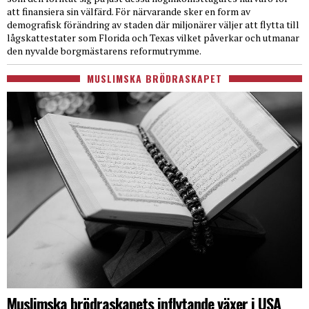
att finansiera sin välfärd. För närvarande sker en form av
demografisk förändring av staden där miljonärer väljer att flytta till
lågskattestater som Florida och Texas vilket påverkar och utmanar
den nyvalde borgmästarens reformutrymme.
MUSLIMSKA BRÖDRASKAPET
Muslimska brödraskapets inflytande växer i USA