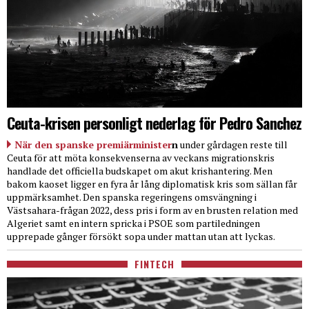
Ceuta-krisen personligt nederlag för Pedro Sanchez
När den spanske premiärminister
n
under gårdagen reste till
Ceuta för att möta konsekvenserna av veckans migrationskris
handlade det officiella budskapet om akut krishantering. Men
bakom kaoset ligger en fyra år lång diplomatisk kris som sällan får
uppmärksamhet. Den spanska regeringens omsvängning i
Västsahara-frågan 2022, dess pris i form av en brusten relation med
Algeriet samt en intern spricka i PSOE som partiledningen
upprepade gånger försökt sopa under mattan utan att lyckas.
FINTECH