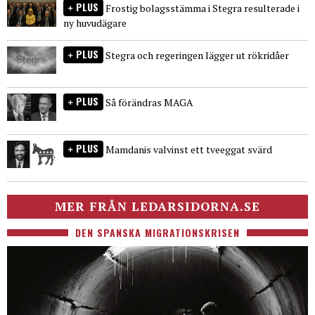
PLUS
Frostig bolagsstämma i Stegra resulterade i
ny huvudägare
PLUS
Stegra och regeringen lägger ut rökridåer
PLUS
Så förändras MAGA
PLUS
Mamdanis valvinst ett tveeggat svärd
MER FRÅN LEDARSIDORNA.SE
DEN SPANSKA MIGRATIONSKRISEN