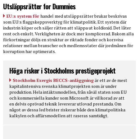
Utsläppsrätter for Dummies
EU:s system för
handel med utsläppsrätter brukar beskrivas
som EU:s flaggskeppsverktyg för klimatpolitik. Ett system där
industrin köper och säljer rätten att släppa ut koldioxid. Det låter
rent och enkelt. Verkligheten är dock mer komplicerad. Bakom alla
förkortningar döljs en struktur av riktade fonder och korsvisa
relationer mellan branscher och medlemsstater där jordmånen för
korruption har optimerats.
Höga risker i Stockholms prestigeprojekt
Stockholm Exergis BECCS-anläggning
är ett av de mest
kapitalintensiva svenska klimatprojekten som är under
produktion. Hela intäktsmodellen, från såväl staten som EU
och kommersiella kunder som Microsoft är villkorad av att
en delvis oprövad teknik levererar utlovad prestanda. Om
något av dessa led brister riskerar både den klimatpolitiska
kalkylen och affärsmodellen att raseras samtidigt.