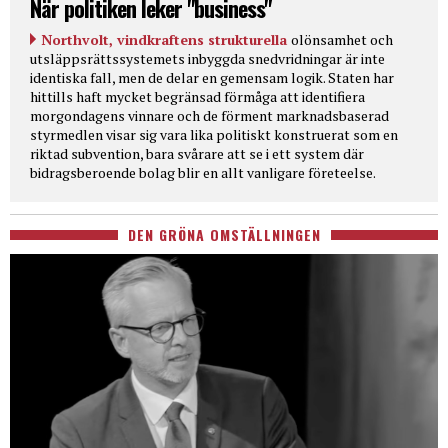
När politiken leker "business"
Northvolt, vindkraftens strukturella
olönsamhet och
utsläppsrättssystemets inbyggda snedvridningar är inte
identiska fall, men de delar en gemensam logik. Staten har
hittills haft mycket begränsad förmåga att identifiera
morgondagens vinnare och de förment marknadsbaserad
styrmedlen visar sig vara lika politiskt konstruerat som en
riktad subvention, bara svårare att se i ett system där
bidragsberoende bolag blir en allt vanligare företeelse.
DEN GRÖNA OMSTÄLLNINGEN