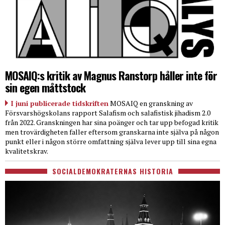
MOSAIQ:s kritik av Magnus Ranstorp håller inte för
sin egen måttstock
I juni publicerade tidskriften
MOSAIQ en granskning av
Försvarshögskolans rapport Salafism och salafistisk jihadism 2.0
från 2022. Granskningen har sina poänger och tar upp befogad kritik
men trovärdigheten faller eftersom granskarna inte själva på någon
punkt eller i någon större omfattning själva lever upp till sina egna
kvalitetskrav.
SOCIALDEMOKRATERNAS HISTORIA