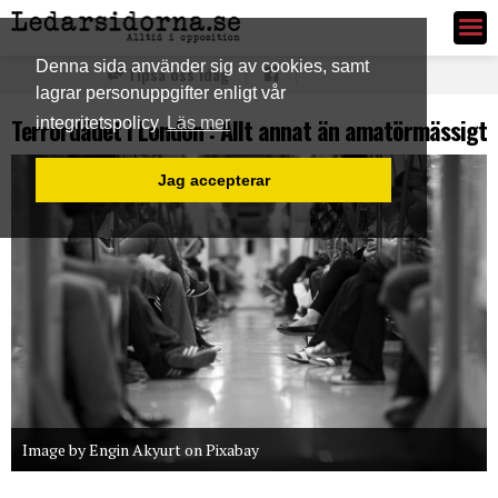
Ledarsidorna.se
Denna sida använder sig av cookies, samt
Tipsa oss idag
lagrar personuppgifter enligt vår
Terrordådet i London : Allt annat än amatörmässigt
integritetspolicy
Läs mer
Jag accepterar
Image by Engin Akyurt on Pixabay