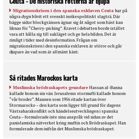
Ceuta - De historiska rötterna är djupa
Migrationskrisen i den spanska exklaven Ceuta
har på
några dygn blivit ett svenskt inrikespolitiskt slagträ. Där
bägge sidor blockgränsen ägnar sig åt något som bäst kan
liknas för “Cherry-picking”. Kravet i debatten borde istället
vara att hålla sig till sakläget och ge hela bilden. Det är
rimligt i tider med desinformation. Frågan om
migrationskrisen i den spanska exklaven är större och går
djupare än vad som är allmänt känt.
Så ritades Marockos karta
Muslimska brödraskapets grundare
Hassan al-Banna
kallade honom sin vän. Jerusalems stormufti kallade honom
“vår broder”. Mannen som 1956 ritade kartan över
Stormarocko – den karta som ligger till grund för dagens
Västsaharakonflikt och händelseutvecklingen i spanska
Ceuta – formulerade inte sina anspråk vid sidan av det
panislamiska nätverket kring muftin och Brödraskapet. Han
formulerade dem inifrån det Muslimska brödraskapet.