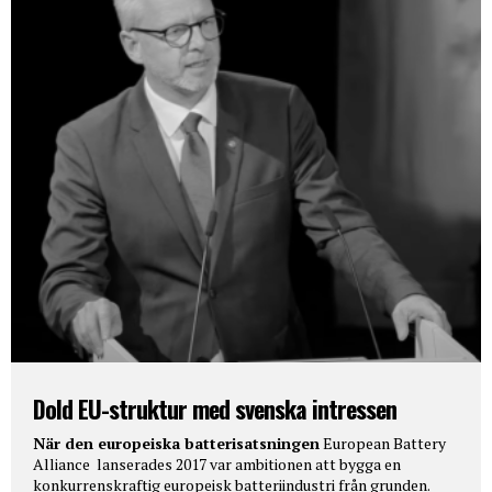
Dold EU-struktur med svenska intressen
När den europeiska batterisatsningen
European Battery
Alliance lanserades 2017 var ambitionen att bygga en
konkurrenskraftig europeisk batteriindustri från grunden.