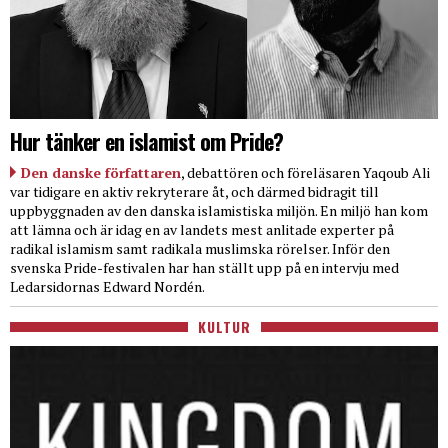
Hur tänker en islamist om Pride?
Den danske författaren
, debattören och föreläsaren Yaqoub Ali
var tidigare en aktiv rekryterare åt, och därmed bidragit till
uppbyggnaden av den danska islamistiska miljön. En miljö han kom
att lämna och är idag en av landets mest anlitade experter på
radikal islamism samt radikala muslimska rörelser. Inför den
svenska Pride-festivalen har han ställt upp på en intervju med
Ledarsidornas Edward Nordén.
KULTUR