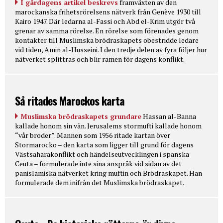
I gårdagens artikel beskrevs
framväxten av den
marockanska frihetsrörelsens nätverk från Genève 1930 till
Kairo 1947. Där ledarna al-Fassi och Abd el-Krim utgör två
grenar av samma rörelse. En rörelse som förenades genom
kontakter till Muslimska brödraskapets obestridde ledare
vid tiden, Amin al-Husseini. I den tredje delen av fyra följer hur
nätverket splittras och blir ramen för dagens konflikt.
Så ritades Marockos karta
Muslimska brödraskapets grundare
Hassan al-Banna
kallade honom sin vän. Jerusalems stormufti kallade honom
“vår broder”. Mannen som 1956 ritade kartan över
Stormarocko – den karta som ligger till grund för dagens
Västsaharakonflikt och händelseutvecklingen i spanska
Ceuta – formulerade inte sina anspråk vid sidan av det
panislamiska nätverket kring muftin och Brödraskapet. Han
formulerade dem inifrån det Muslimska brödraskapet.