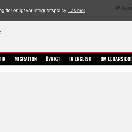
Tipsa
fter enligt vår integritetspolicy
Läs mer
Ledarsidorna.se
TIK
MIGRATION
ÖVRIGT
IN ENGLISH
OM LEDARSIDO