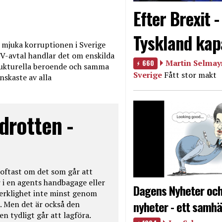
Efter Brexit 
Tyskland kap
mjuka korruptionen i Sverige
V-avtal handlar det om enskilda
660
Martin Selmayr
ukturella beroende och samma
Sverige
Fått stor makt
nskaste av alla
drotten -
oftast om det som går att
 i en agents handbagage eller
Dagens Nyheter och
 verklighet inte minst genom
nyheter - ett samhä
. Men det är också den
n tydligt går att lagföra.