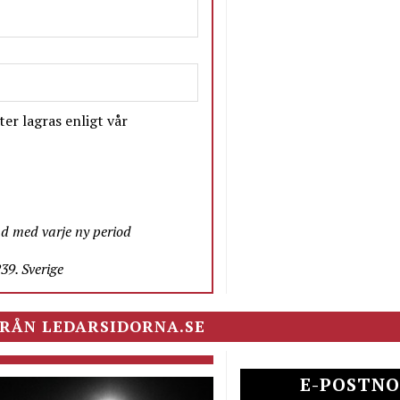
er lagras enligt vår
nd med varje ny period
9. Sverige
RÅN LEDARSIDORNA.SE
E-POSTNO