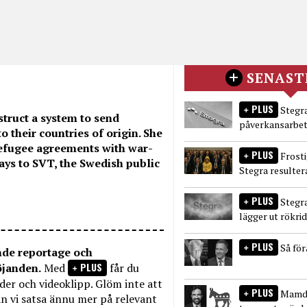
SENAST
PLUS
Stegra
struct a system to send
påverkansarbet
o their countries of origin. She
 refugee agreements with war-
PLUS
Frost
ays to SVT, the Swedish public
Stegra resulter
PLUS
Stegr
lägger ut rökri
PLUS
Så fö
nde reportage och
PLUS
öjanden.
Med
får du
bilder och videoklipp. Glöm inte att
PLUS
Mamda
n vi satsa ännu mer på relevant