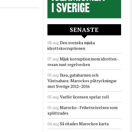
SENASTE
08 aug
Den svenska mjuka
idrottskorruptionen
07 aug
Mjuk korruption inom idrotten -
resan runt regelverken
05 aug
Ikea, gatubarnen och
Västsahara: Marockos påtryckningar
mot Sverige 2012–2016
05 aug
Varför licensen spelar roll
05 aug
Marocko - Frihetsrörelsen som
splittrades
04 aug
Så ritades Marockos karta