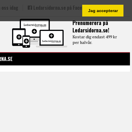
 oss idag
Ledarsidorna.se på Facebook
Jag accepterar
Prenumerera på
Ledarsidorna.se!
Kostar dig endast 499 kr
per halvår.
RNA.SE