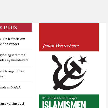
E PLUS
 - En historia om
e och vandel
ig bolagsstämma i
ade i ny huvudägare
a och regeringen
dåer
rändras MAGA
nis valvinst ett