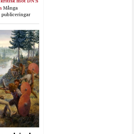
kritisk mot DN:s
in
Många
 publiceringar