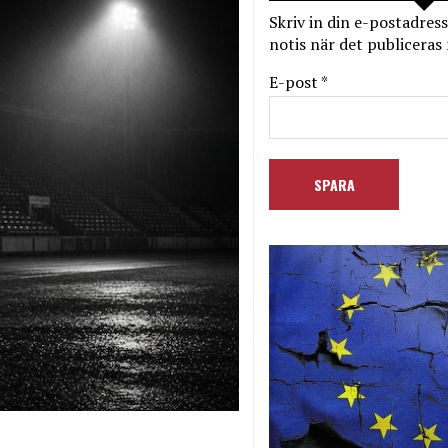
Skriv in din e-postadress
notis när det publiceras 
E-post *