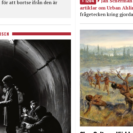
1204
Jan Scherman 
för att bortse ifrån den är
artiklar om Urban Ahl
frågetecken kring gjorda
ISEN