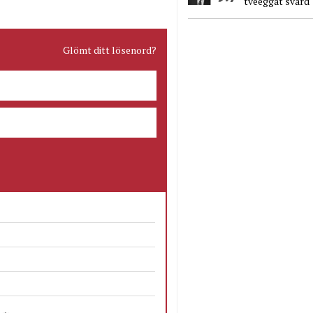
tveeggat svärd
Glömt ditt lösenord?