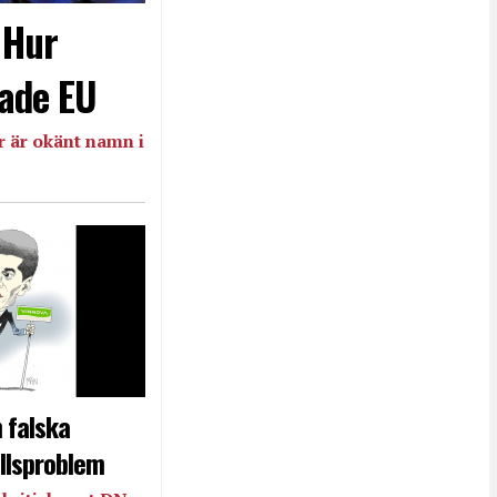
- Hur
ade EU
 är okänt namn i
 falska
llsproblem