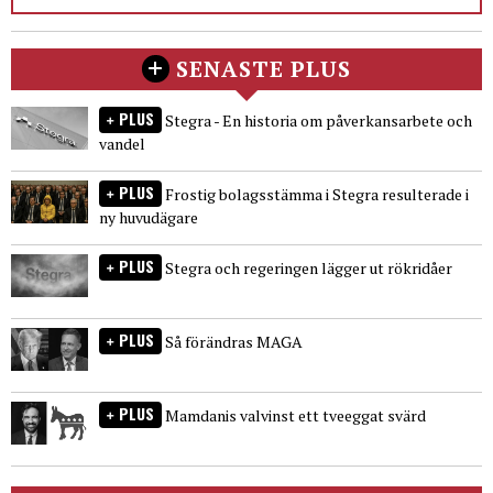
SENASTE PLUS
PLUS
Stegra - En historia om påverkansarbete och
vandel
PLUS
Frostig bolagsstämma i Stegra resulterade i
ny huvudägare
PLUS
Stegra och regeringen lägger ut rökridåer
PLUS
Så förändras MAGA
PLUS
Mamdanis valvinst ett tveeggat svärd