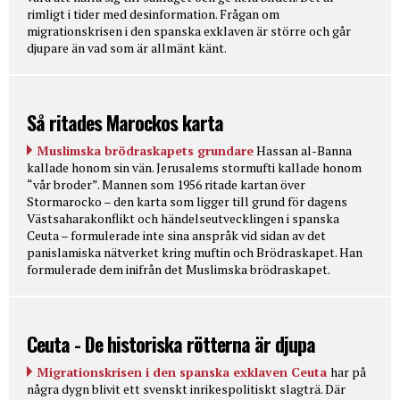
rimligt i tider med desinformation. Frågan om
migrationskrisen i den spanska exklaven är större och går
djupare än vad som är allmänt känt.
Så ritades Marockos karta
Muslimska brödraskapets grundare
Hassan al-Banna
kallade honom sin vän. Jerusalems stormufti kallade honom
“vår broder”. Mannen som 1956 ritade kartan över
Stormarocko – den karta som ligger till grund för dagens
Västsaharakonflikt och händelseutvecklingen i spanska
Ceuta – formulerade inte sina anspråk vid sidan av det
panislamiska nätverket kring muftin och Brödraskapet. Han
formulerade dem inifrån det Muslimska brödraskapet.
Ceuta - De historiska rötterna är djupa
Migrationskrisen i den spanska exklaven Ceuta
har på
några dygn blivit ett svenskt inrikespolitiskt slagträ. Där