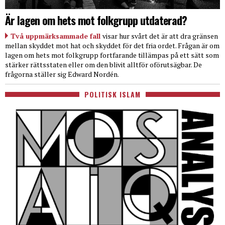
Är lagen om hets mot folkgrupp utdaterad?
Två uppmärksammade fall
visar hur svårt det är att dra gränsen
mellan skyddet mot hat och skyddet för det fria ordet. Frågan är om
lagen om hets mot folkgrupp fortfarande tillämpas på ett sätt som
stärker rättsstaten eller om den blivit alltför oförutsägbar. De
frågorna ställer sig Edward Nordén.
POLITISK ISLAM