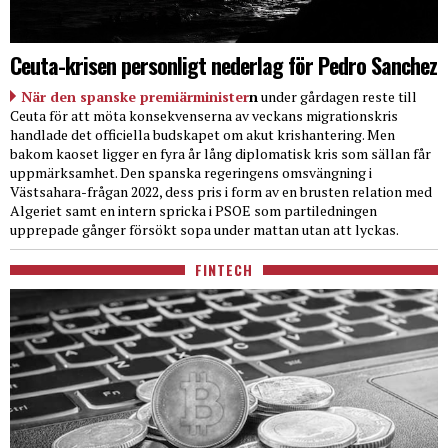
Ceuta-krisen personligt nederlag för Pedro Sanchez
När den spanske premiärminister
n
under gårdagen reste till
Ceuta för att möta konsekvenserna av veckans migrationskris
handlade det officiella budskapet om akut krishantering. Men
bakom kaoset ligger en fyra år lång diplomatisk kris som sällan får
uppmärksamhet. Den spanska regeringens omsvängning i
Västsahara-frågan 2022, dess pris i form av en brusten relation med
Algeriet samt en intern spricka i PSOE som partiledningen
upprepade gånger försökt sopa under mattan utan att lyckas.
FINTECH