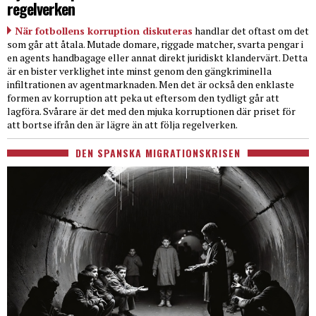
regelverken
När fotbollens korruption diskuteras
handlar det oftast om det
som går att åtala. Mutade domare, riggade matcher, svarta pengar i
en agents handbagage eller annat direkt juridiskt klandervärt. Detta
är en bister verklighet inte minst genom den gängkriminella
infiltrationen av agentmarknaden. Men det är också den enklaste
formen av korruption att peka ut eftersom den tydligt går att
lagföra. Svårare är det med den mjuka korruptionen där priset för
att bortse ifrån den är lägre än att följa regelverken.
DEN SPANSKA MIGRATIONSKRISEN