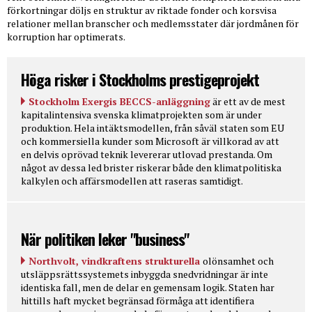
förkortningar döljs en struktur av riktade fonder och korsvisa
relationer mellan branscher och medlemsstater där jordmånen för
korruption har optimerats.
Höga risker i Stockholms prestigeprojekt
Stockholm Exergis BECCS-anläggning
är ett av de mest
kapitalintensiva svenska klimatprojekten som är under
produktion. Hela intäktsmodellen, från såväl staten som EU
och kommersiella kunder som Microsoft är villkorad av att
en delvis oprövad teknik levererar utlovad prestanda. Om
något av dessa led brister riskerar både den klimatpolitiska
kalkylen och affärsmodellen att raseras samtidigt.
När politiken leker "business"
Northvolt, vindkraftens strukturella
olönsamhet och
utsläppsrättssystemets inbyggda snedvridningar är inte
identiska fall, men de delar en gemensam logik. Staten har
hittills haft mycket begränsad förmåga att identifiera