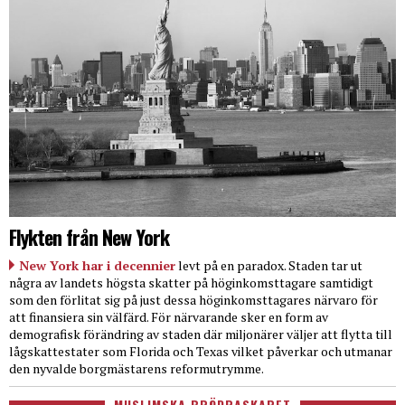
Flykten från New York
New York har i decennier
levt på en paradox. Staden tar ut
några av landets högsta skatter på höginkomsttagare samtidigt
som den förlitat sig på just dessa höginkomsttagares närvaro för
att finansiera sin välfärd. För närvarande sker en form av
demografisk förändring av staden där miljonärer väljer att flytta till
lågskattestater som Florida och Texas vilket påverkar och utmanar
den nyvalde borgmästarens reformutrymme.
MUSLIMSKA BRÖDRASKAPET