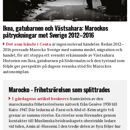
Ikea, gatubarnen och Västsahara: Marockos
påtryckningar mot Sverige 2012–2016
Det som hände i Ceuta
är ingen isolerad händelse. Redan 2012–
2016 pressade Marocko Sverige med samma medel, migration och
handel, för att stoppa ett svenskt erkännande av Västsahara.
Historien om Ikea, gatubarnen på Södermalm och den tystnad som
följde ger perspektiv på dagens svenska stöd för Marockos
autonomiplan.
Marocko - Frihetsrörelsen som splittrades
I gårdagens artikel beskrevs
framväxten av den
marockanska frihetsrörelsens nätverk från Genève 1930 till
Kairo 1947. Där ledarna al-Fassi och Abd el-Krim utgör två
grenar av samma rörelse. En rörelse som förenades genom
kontakter till Muslimska brödraskapets obestridde ledare
vid tiden, Amin al-Husseini. I den tredje delen av fyra följer hur