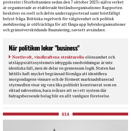
protester i Storbritannien sedan den 7 oktober 2023 i själva verket
är organiserade av etablerade biståndsorganisationer. Rapporten
beskriver en reell och delvis underrapporterad samt bristfälligt
belyst fråga. Brittiska regelverk för välgörenhet och politisk
mobilisering är otillräckliga för att fånga upp hybridorganisationer
och gränsöverskridande finansiering, oavsett avsändare.
När politiken leker "business"
Northvolt, vindkraftens strukturella
olönsamhet och
utsläppsrättssystemets inbyggda snedvridningar är inte
identiska fall, men de delar en gemensam logik. Staten har
hittills haft mycket begränsad förmåga att identifiera
morgondagens vinnare och de förment marknadsbaserad
styrmedlen visar sig vara lika politiskt konstruerat som en
riktad subvention, bara svårare att se i ett system där
bidragsberoende bolag blir en allt vanligare företeelse.
USA