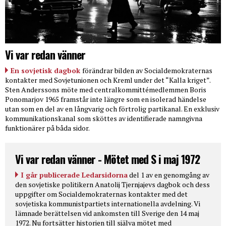
Vi var redan vänner
En sovjetisk dagbok
förändrar bilden av Socialdemokraternas
kontakter med Sovjetunionen och Kreml under det “Kalla kriget”.
Sten Anderssons möte med centralkommittémedlemmen Boris
Ponomarjov 1965 framstår inte längre som en isolerad händelse
utan som en del av en långvarig och förtrolig partikanal. En exklusiv
kommunikationskanal som sköttes av identifierade namngivna
funktionärer på båda sidor.
Vi var redan vänner - Mötet med S i maj 1972
I går publicerade Ledarsidorna
del 1 av en genomgång av
den sovjetiske politikern Anatolij Tjernjajevs dagbok och dess
uppgifter om Socialdemokraternas kontakter med det
sovjetiska kommunistpartiets internationella avdelning. Vi
lämnade berättelsen vid ankomsten till Sverige den 14 maj
1972. Nu fortsätter historien till själva mötet med