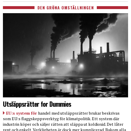
DEN GRÖNA OMSTÄLLNINGEN
Utsläppsrätter for Dummies
EU:s system för
handel med utsläppsrätter brukar beskrivas
som EU:s flaggskeppsverktyg för klimatpolitik. Ett system där
industrin köper och säljer rätten att släppa ut koldioxid. Det låter
rent och enkelt. Verkligheten är dock mer komplicerad. Bakom alla