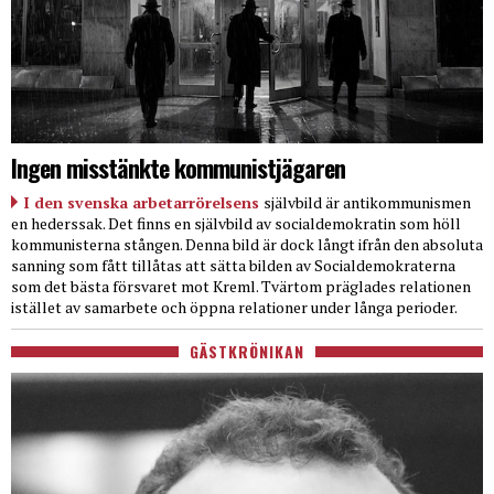
Ingen misstänkte kommunistjägaren
I den svenska arbetarrörelsens
självbild är antikommunismen
en hederssak. Det finns en självbild av socialdemokratin som höll
kommunisterna stången. Denna bild är dock långt ifrån den absoluta
sanning som fått tillåtas att sätta bilden av Socialdemokraterna
som det bästa försvaret mot Kreml. Tvärtom präglades relationen
istället av samarbete och öppna relationer under långa perioder.
GÄSTKRÖNIKAN