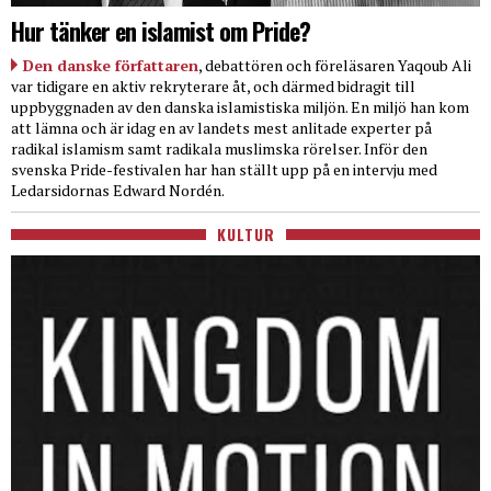
Hur tänker en islamist om Pride?
Den danske författaren
, debattören och föreläsaren Yaqoub Ali
var tidigare en aktiv rekryterare åt, och därmed bidragit till
uppbyggnaden av den danska islamistiska miljön. En miljö han kom
att lämna och är idag en av landets mest anlitade experter på
radikal islamism samt radikala muslimska rörelser. Inför den
svenska Pride-festivalen har han ställt upp på en intervju med
Ledarsidornas Edward Nordén.
KULTUR