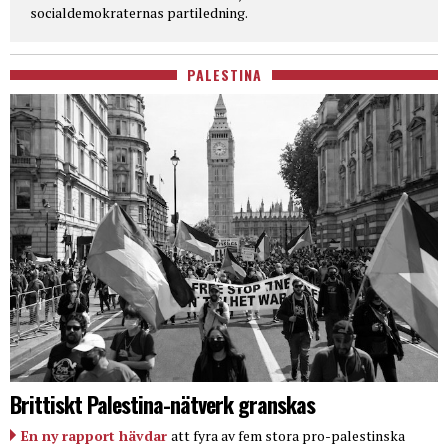
socialdemokraternas partiledning.
PALESTINA
Brittiskt Palestina-nätverk granskas
En ny rapport hävdar
att fyra av fem stora pro-palestinska