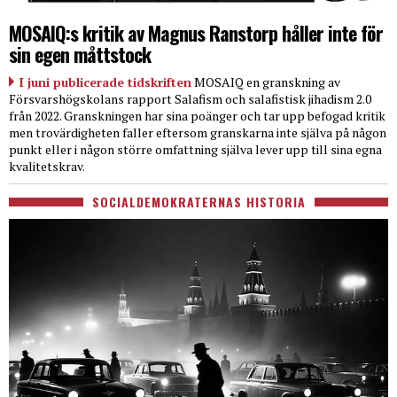
MOSAIQ:s kritik av Magnus Ranstorp håller inte för
sin egen måttstock
I juni publicerade tidskriften
MOSAIQ en granskning av
Försvarshögskolans rapport Salafism och salafistisk jihadism 2.0
från 2022. Granskningen har sina poänger och tar upp befogad kritik
men trovärdigheten faller eftersom granskarna inte själva på någon
punkt eller i någon större omfattning själva lever upp till sina egna
kvalitetskrav.
SOCIALDEMOKRATERNAS HISTORIA