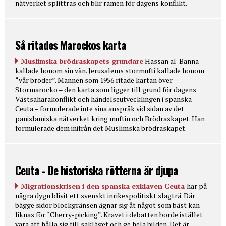
nätverket splittras och blir ramen för dagens konflikt.
Så ritades Marockos karta
Muslimska brödraskapets grundare
Hassan al-Banna
kallade honom sin vän. Jerusalems stormufti kallade honom
“vår broder”. Mannen som 1956 ritade kartan över
Stormarocko – den karta som ligger till grund för dagens
Västsaharakonflikt och händelseutvecklingen i spanska
Ceuta – formulerade inte sina anspråk vid sidan av det
panislamiska nätverket kring muftin och Brödraskapet. Han
formulerade dem inifrån det Muslimska brödraskapet.
Ceuta - De historiska rötterna är djupa
Migrationskrisen i den spanska exklaven Ceuta
har på
några dygn blivit ett svenskt inrikespolitiskt slagträ. Där
bägge sidor blockgränsen ägnar sig åt något som bäst kan
liknas för “Cherry-picking”. Kravet i debatten borde istället
vara att hålla sig till sakläget och ge hela bilden. Det är