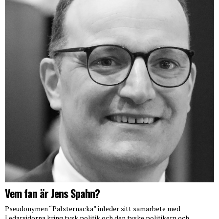
Vem fan är Jens Spahn?
Pseudonymen “Palsternacka” inleder sitt samarbete med
Ledarsidorna kring tysk politik och den tyske politikern och