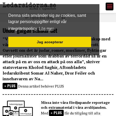
Ledarsidorna.se
Denna sida använder sig av cookies, samt
Tipsa oss idag
lagrar personuppgifter enligt vår
Under galgen stänker det
integritetspolicy
Läs mer
”Vi känner en stark samhörighet och gemenskap med
Jag accepterar
våra medmänniskor som nu utsätts för hatbrott.
Oavsett om det är judar, romer, muslimer, flyktingar
eller journalister som drabbas av terrordåd så är en
attack på en av oss en attack på oss alla”, skriver
statsvetaren Kholod Saghir, Aftonbladets
ledarskribent Somar Al Naher, Dror Feiler och
innehavaren av Na...
PLUS
Denna artikel behöver PLUS
Missa inte våra fördjupande reportage
och extramaterial i våra avslöjanden.
PLUS
Med
får du tillgång till alla