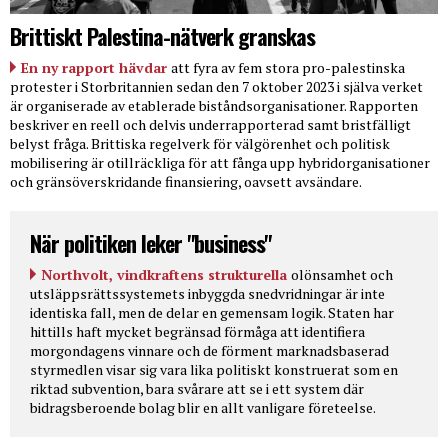
Brittiskt Palestina-nätverk granskas
En ny rapport hävdar
att fyra av fem stora pro-palestinska
protester i Storbritannien sedan den 7 oktober 2023 i själva verket
är organiserade av etablerade biståndsorganisationer. Rapporten
beskriver en reell och delvis underrapporterad samt bristfälligt
belyst fråga. Brittiska regelverk för välgörenhet och politisk
mobilisering är otillräckliga för att fånga upp hybridorganisationer
och gränsöverskridande finansiering, oavsett avsändare.
När politiken leker "business"
Northvolt, vindkraftens strukturella
olönsamhet och
utsläppsrättssystemets inbyggda snedvridningar är inte
identiska fall, men de delar en gemensam logik. Staten har
hittills haft mycket begränsad förmåga att identifiera
morgondagens vinnare och de förment marknadsbaserad
styrmedlen visar sig vara lika politiskt konstruerat som en
riktad subvention, bara svårare att se i ett system där
bidragsberoende bolag blir en allt vanligare företeelse.