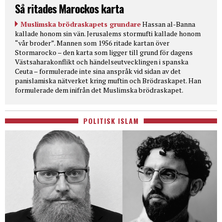
Så ritades Marockos karta
Muslimska brödraskapets grundare
Hassan al-Banna
kallade honom sin vän. Jerusalems stormufti kallade honom
“vår broder”. Mannen som 1956 ritade kartan över
Stormarocko – den karta som ligger till grund för dagens
Västsaharakonflikt och händelseutvecklingen i spanska
Ceuta – formulerade inte sina anspråk vid sidan av det
panislamiska nätverket kring muftin och Brödraskapet. Han
formulerade dem inifrån det Muslimska brödraskapet.
POLITISK ISLAM