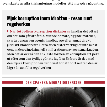
svenskaste av alla krishanteringsmodeller: Att inte göra någonting.
Mjuk korruption inom idrotten - resan runt
regelverken
När fotbollens korruption diskuteras
handlar det oftast
om det som går att åtala. Mutade domare, riggade matcher,
svarta pengar i en agents handbagage eller annat direkt
juridiskt klandervärt. Detta är en bister verklighet inte minst
genom den gängkriminella infiltrationen av agentmarknaden.
Men det är också den enklaste formen av korruption att peka
ut eftersom den tydligt går att lagföra. Svårare är det med
den mjuka korruptionen där priset för att bortse ifrån den är
lägre än att följa regelverken.
DEN SPANSKA MIGRATIONSKRISEN