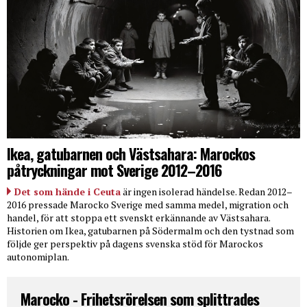
Ikea, gatubarnen och Västsahara: Marockos
påtryckningar mot Sverige 2012–2016
Det som hände i Ceuta
är ingen isolerad händelse. Redan 2012–
2016 pressade Marocko Sverige med samma medel, migration och
handel, för att stoppa ett svenskt erkännande av Västsahara.
Historien om Ikea, gatubarnen på Södermalm och den tystnad som
följde ger perspektiv på dagens svenska stöd för Marockos
autonomiplan.
Marocko - Frihetsrörelsen som splittrades