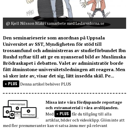
@ Kjell Nilsson Mäki i samarbete med Ledarsidorna.se
Den seminarieserie som anordnas på Uppsala
Universitet av SST, Myndigheten för stöd till
trossamfund och administreras av studieförbundet Ibn
Rushd syftar till att ge en nyanserad bild av Muslimska
Brödraskapet i debatten. Valet av administratör borde
fått åtminstone universitetsledningen att reagera. Men
så sker inte av, visar det sig, lätt insedda skäl. Pe...
PLUS
Denna artikel behöver PLUS
Missa inte våra fördjupande reportage
och extramaterial i våra avslöjanden.
PLUS
Med
får du tillgång till alla
artiklar, bilder och videoklipp. Glöm inte att
med fler prenumeranter kan vi satsa ännu mer på relevant