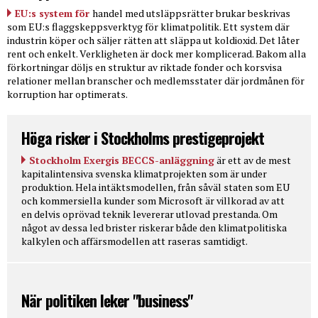
EU:s system för
handel med utsläppsrätter brukar beskrivas
som EU:s flaggskeppsverktyg för klimatpolitik. Ett system där
industrin köper och säljer rätten att släppa ut koldioxid. Det låter
rent och enkelt. Verkligheten är dock mer komplicerad. Bakom alla
förkortningar döljs en struktur av riktade fonder och korsvisa
relationer mellan branscher och medlemsstater där jordmånen för
korruption har optimerats.
Höga risker i Stockholms prestigeprojekt
Stockholm Exergis BECCS-anläggning
är ett av de mest
kapitalintensiva svenska klimatprojekten som är under
produktion. Hela intäktsmodellen, från såväl staten som EU
och kommersiella kunder som Microsoft är villkorad av att
en delvis oprövad teknik levererar utlovad prestanda. Om
något av dessa led brister riskerar både den klimatpolitiska
kalkylen och affärsmodellen att raseras samtidigt.
När politiken leker "business"