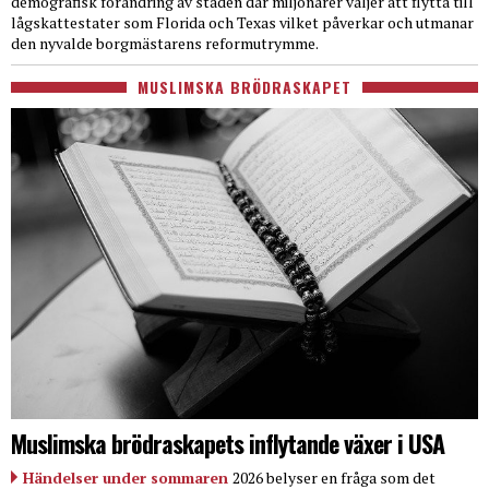
demografisk förändring av staden där miljonärer väljer att flytta till
lågskattestater som Florida och Texas vilket påverkar och utmanar
den nyvalde borgmästarens reformutrymme.
MUSLIMSKA BRÖDRASKAPET
Muslimska brödraskapets inflytande växer i USA
Händelser under sommaren
2026 belyser en fråga som det