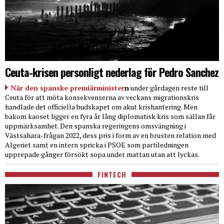
Ceuta-krisen personligt nederlag för Pedro Sanchez
När den spanske premiärminister
n
under gårdagen reste till
Ceuta för att möta konsekvenserna av veckans migrationskris
handlade det officiella budskapet om akut krishantering. Men
bakom kaoset ligger en fyra år lång diplomatisk kris som sällan får
uppmärksamhet. Den spanska regeringens omsvängning i
Västsahara-frågan 2022, dess pris i form av en brusten relation med
Algeriet samt en intern spricka i PSOE som partiledningen
upprepade gånger försökt sopa under mattan utan att lyckas.
FINTECH