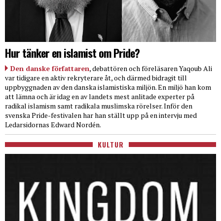
Hur tänker en islamist om Pride?
Den danske författaren
, debattören och föreläsaren Yaqoub Ali
var tidigare en aktiv rekryterare åt, och därmed bidragit till
uppbyggnaden av den danska islamistiska miljön. En miljö han kom
att lämna och är idag en av landets mest anlitade experter på
radikal islamism samt radikala muslimska rörelser. Inför den
svenska Pride-festivalen har han ställt upp på en intervju med
Ledarsidornas Edward Nordén.
KULTUR