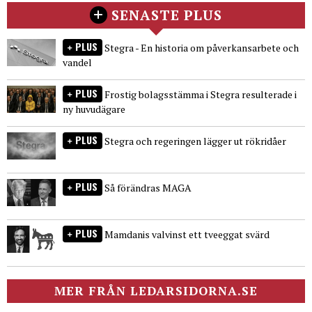
SENASTE PLUS
PLUS
Stegra - En historia om påverkansarbete och
vandel
PLUS
Frostig bolagsstämma i Stegra resulterade i
ny huvudägare
PLUS
Stegra och regeringen lägger ut rökridåer
PLUS
Så förändras MAGA
PLUS
Mamdanis valvinst ett tveeggat svärd
MER FRÅN LEDARSIDORNA.SE