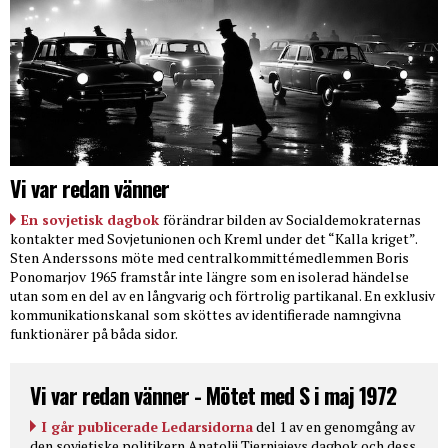
Vi var redan vänner
En sovjetisk dagbok
förändrar bilden av Socialdemokraternas
kontakter med Sovjetunionen och Kreml under det “Kalla kriget”.
Sten Anderssons möte med centralkommittémedlemmen Boris
Ponomarjov 1965 framstår inte längre som en isolerad händelse
utan som en del av en långvarig och förtrolig partikanal. En exklusiv
kommunikationskanal som sköttes av identifierade namngivna
funktionärer på båda sidor.
Vi var redan vänner - Mötet med S i maj 1972
I går publicerade Ledarsidorna
del 1 av en genomgång av
den sovjetiske politikern Anatolij Tjernjajevs dagbok och dess