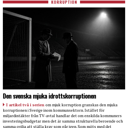
KORRUPTION
Den svenska mjuka idrottskorruptionen
I artikel två i serien
om mjuk korruption granskas den mjuka
korruptionen i Sverige inom kommunsektorn. Istället för
miljardintäkter från TV-avtal handlar det om enskilda kommuners
investeringsbudgetar men det är samma strukturella beroende och
samma ovilja att ställa krav som går igen. Som möts med det