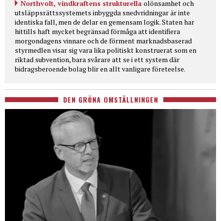
Northvolt, vindkraftens strukturella
olönsamhet och
utsläppsrättssystemets inbyggda snedvridningar är inte
identiska fall, men de delar en gemensam logik. Staten har
hittills haft mycket begränsad förmåga att identifiera
morgondagens vinnare och de förment marknadsbaserad
styrmedlen visar sig vara lika politiskt konstruerat som en
riktad subvention, bara svårare att se i ett system där
bidragsberoende bolag blir en allt vanligare företeelse.
DEN GRÖNA OMSTÄLLNINGEN