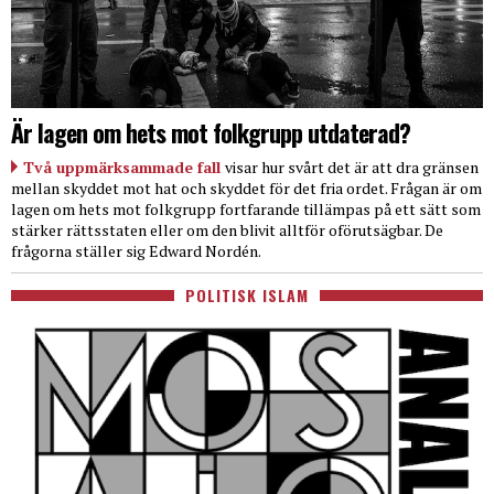
Är lagen om hets mot folkgrupp utdaterad?
Två uppmärksammade fall
visar hur svårt det är att dra gränsen
mellan skyddet mot hat och skyddet för det fria ordet. Frågan är om
lagen om hets mot folkgrupp fortfarande tillämpas på ett sätt som
stärker rättsstaten eller om den blivit alltför oförutsägbar. De
frågorna ställer sig Edward Nordén.
POLITISK ISLAM