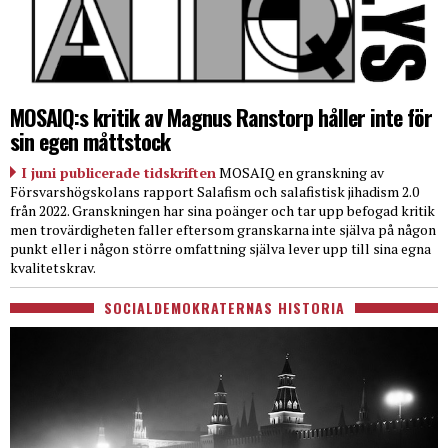
MOSAIQ:s kritik av Magnus Ranstorp håller inte för
sin egen måttstock
I juni publicerade tidskriften
MOSAIQ en granskning av
Försvarshögskolans rapport Salafism och salafistisk jihadism 2.0
från 2022. Granskningen har sina poänger och tar upp befogad kritik
men trovärdigheten faller eftersom granskarna inte själva på någon
punkt eller i någon större omfattning själva lever upp till sina egna
kvalitetskrav.
SOCIALDEMOKRATERNAS HISTORIA