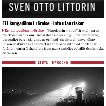
Ett kungadöme i rörelse - inte utan risker
Ett kungadöme i rörelse
– “Kingdom in motion” är titeln på en
nyutkommen bok om Saudiarabiens utveckling. En välinformerad,
personligt buren skildring av ett land i strukturell omvandling.
Boken är skriven av en författare som både suttit vid bordet där
förändringarna förhandlats fram men samtidigt behållit den kritiska
distansen.
CEUTA - MAROCKO