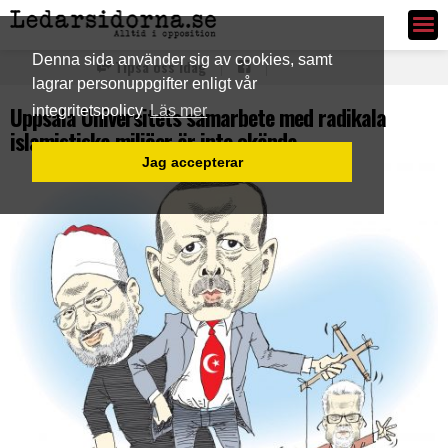
Ledarsidorna.se
Denna sida använder sig av cookies, samt
Tipsa oss idag
lagrar personuppgifter enligt vår
Uppsala Universitets samarbete med radikala
integritetspolicy
Läs mer
islamistiska miljöer är inte okända
Jag accepterar