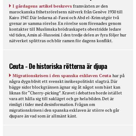
I gårdagens artikel beskrevs
framväxten av den
marockanska frihetsrörelsens nätverk från Genève 1930 till
Kairo 1947. Där ledarna al-Fassi och Abd el-Krim utgör två
grenar av samma rörelse. En rörelse som förenades genom
kontakter till Muslimska brödraskapets obestridde ledare
vid tiden, Amin al-Husseini. I den tredje delen av fyra följer hur
nätverket splittras och blir ramen för dagens konflikt.
Ceuta - De historiska rötterna är djupa
Migrationskrisen i den spanska exklaven Ceuta
har på
några dygn blivit ett svenskt inrikespolitiskt slagträ. Där
bägge sidor blockgränsen ägnar sig åt något som bäst kan
liknas för “Cherry-picking”. Kravet i debatten borde istället
vara att hålla sig till sakläget och ge hela bilden. Det är
rimligt i tider med desinformation. Frågan om
migrationskrisen i den spanska exklaven är större och går
djupare än vad som är allmänt känt.