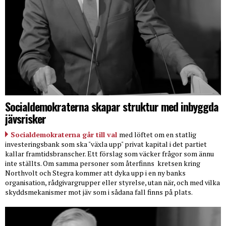
Socialdemokraterna skapar struktur med inbyggda
jävsrisker
Socialdemokraterna går till val
med löftet om en statlig
investeringsbank som ska "växla upp" privat kapital i det partiet
kallar framtidsbranscher. Ett förslag som väcker frågor som ännu
inte ställts. Om samma personer som återfinns
kretsen kring
Northvolt och Stegra kommer att dyka upp i en ny banks
organisation, rådgivargrupper eller styrelse, utan när, och med vilka
skyddsmekanismer mot jäv som i sådana fall finns på plats.