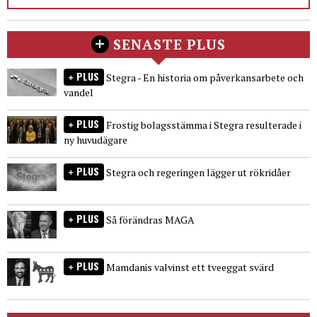
SENASTE PLUS
PLUS
Stegra - En historia om påverkansarbete och
vandel
PLUS
Frostig bolagsstämma i Stegra resulterade i
ny huvudägare
PLUS
Stegra och regeringen lägger ut rökridåer
PLUS
Så förändras MAGA
PLUS
Mamdanis valvinst ett tveeggat svärd