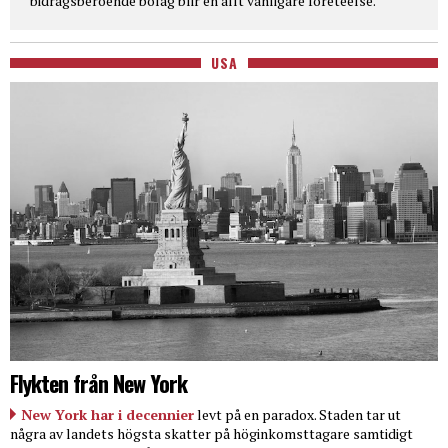
bidragsberoende bolag blir en allt vanligare företeelse.
USA
Flykten från New York
New York har i decennier
levt på en paradox. Staden tar ut
några av landets högsta skatter på höginkomsttagare samtidigt