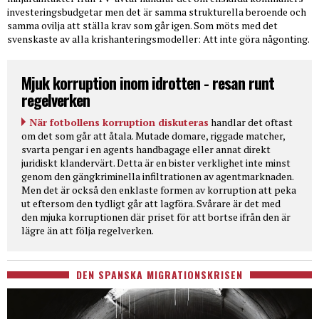
investeringsbudgetar men det är samma strukturella beroende och
samma ovilja att ställa krav som går igen. Som möts med det
svenskaste av alla krishanteringsmodeller: Att inte göra någonting.
Mjuk korruption inom idrotten - resan runt
regelverken
När fotbollens korruption diskuteras
handlar det oftast
om det som går att åtala. Mutade domare, riggade matcher,
svarta pengar i en agents handbagage eller annat direkt
juridiskt klandervärt. Detta är en bister verklighet inte minst
genom den gängkriminella infiltrationen av agentmarknaden.
Men det är också den enklaste formen av korruption att peka
ut eftersom den tydligt går att lagföra. Svårare är det med
den mjuka korruptionen där priset för att bortse ifrån den är
lägre än att följa regelverken.
DEN SPANSKA MIGRATIONSKRISEN