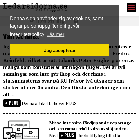
Ledarsidorna.se
Denna sida använder sig av cookies, samt
Tipsa oss idag
lagrar personuppgifter enligt vår
Vem vet minst
integritetspolicy
Läs mer
Ingen borgerlig ledarsida värd namnet kommenterar
Jag accepterar
idag gårdagens KU-förhör med statsminister Fredrik
Reinfeldt vilket är rätt talande. Peter Högberg är en av
många som konstaterar att någon ljuger. Det är två
sanningar som inte går ihop och det finns i
statsministerns svar på KU frågor två utsagor som
sticker ut mer än andra. Den första, anteckningen om
att ...
PLUS
Denna artikel behöver PLUS
Missa inte våra fördjupande reportage
och extramaterial i våra avslöjanden.
PLUS
Med
får du tillgång till alla