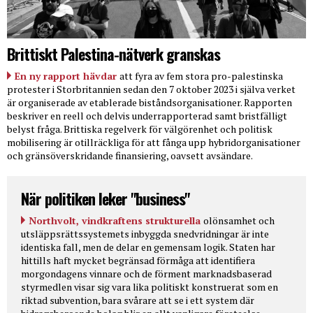
Brittiskt Palestina-nätverk granskas
En ny rapport hävdar
att fyra av fem stora pro-palestinska
protester i Storbritannien sedan den 7 oktober 2023 i själva verket
är organiserade av etablerade biståndsorganisationer. Rapporten
beskriver en reell och delvis underrapporterad samt bristfälligt
belyst fråga. Brittiska regelverk för välgörenhet och politisk
mobilisering är otillräckliga för att fånga upp hybridorganisationer
och gränsöverskridande finansiering, oavsett avsändare.
När politiken leker "business"
Northvolt, vindkraftens strukturella
olönsamhet och
utsläppsrättssystemets inbyggda snedvridningar är inte
identiska fall, men de delar en gemensam logik. Staten har
hittills haft mycket begränsad förmåga att identifiera
morgondagens vinnare och de förment marknadsbaserad
styrmedlen visar sig vara lika politiskt konstruerat som en
riktad subvention, bara svårare att se i ett system där