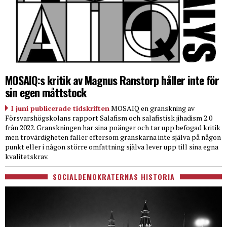
MOSAIQ:s kritik av Magnus Ranstorp håller inte för
sin egen måttstock
I juni publicerade tidskriften
MOSAIQ en granskning av
Försvarshögskolans rapport Salafism och salafistisk jihadism 2.0
från 2022. Granskningen har sina poänger och tar upp befogad kritik
men trovärdigheten faller eftersom granskarna inte själva på någon
punkt eller i någon större omfattning själva lever upp till sina egna
kvalitetskrav.
SOCIALDEMOKRATERNAS HISTORIA