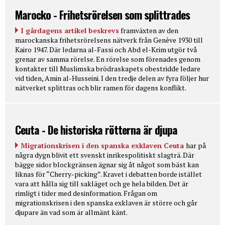
Marocko - Frihetsrörelsen som splittrades
I gårdagens artikel beskrevs
framväxten av den
marockanska frihetsrörelsens nätverk från Genève 1930 till
Kairo 1947. Där ledarna al-Fassi och Abd el-Krim utgör två
grenar av samma rörelse. En rörelse som förenades genom
kontakter till Muslimska brödraskapets obestridde ledare
vid tiden, Amin al-Husseini. I den tredje delen av fyra följer hur
nätverket splittras och blir ramen för dagens konflikt.
Ceuta - De historiska rötterna är djupa
Migrationskrisen i den spanska exklaven Ceuta
har på
några dygn blivit ett svenskt inrikespolitiskt slagträ. Där
bägge sidor blockgränsen ägnar sig åt något som bäst kan
liknas för “Cherry-picking”. Kravet i debatten borde istället
vara att hålla sig till sakläget och ge hela bilden. Det är
rimligt i tider med desinformation. Frågan om
migrationskrisen i den spanska exklaven är större och går
djupare än vad som är allmänt känt.