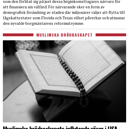
som den förlitat sig på just dessa höginkomsttagares närvaro för
att finansiera sin välfärd. För närvarande sker en form av
demografisk förändring av staden där miljonärer väljer att flytta till
lågskattestater som Florida och Texas vilket påverkar och utmanar
den nyvalde borgmästarens reformutrymme.
MUSLIMSKA BRÖDRASKAPET
Muslimska brödraskapets inflytande växer i USA