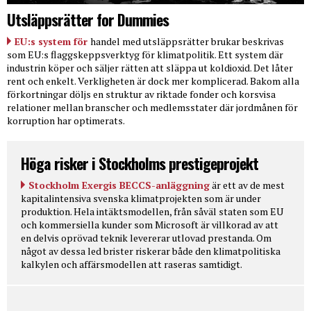
Utsläppsrätter for Dummies
EU:s system för
handel med utsläppsrätter brukar beskrivas
som EU:s flaggskeppsverktyg för klimatpolitik. Ett system där
industrin köper och säljer rätten att släppa ut koldioxid. Det låter
rent och enkelt. Verkligheten är dock mer komplicerad. Bakom alla
förkortningar döljs en struktur av riktade fonder och korsvisa
relationer mellan branscher och medlemsstater där jordmånen för
korruption har optimerats.
Höga risker i Stockholms prestigeprojekt
Stockholm Exergis BECCS-anläggning
är ett av de mest
kapitalintensiva svenska klimatprojekten som är under
produktion. Hela intäktsmodellen, från såväl staten som EU
och kommersiella kunder som Microsoft är villkorad av att
en delvis oprövad teknik levererar utlovad prestanda. Om
något av dessa led brister riskerar både den klimatpolitiska
kalkylen och affärsmodellen att raseras samtidigt.