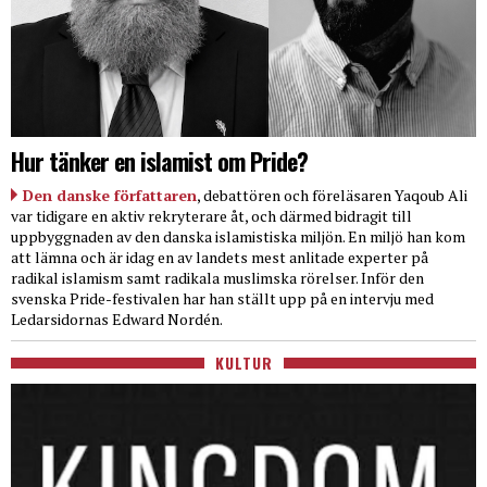
Hur tänker en islamist om Pride?
Den danske författaren
, debattören och föreläsaren Yaqoub Ali
var tidigare en aktiv rekryterare åt, och därmed bidragit till
uppbyggnaden av den danska islamistiska miljön. En miljö han kom
att lämna och är idag en av landets mest anlitade experter på
radikal islamism samt radikala muslimska rörelser. Inför den
svenska Pride-festivalen har han ställt upp på en intervju med
Ledarsidornas Edward Nordén.
KULTUR