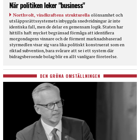
När politiken leker "business"
Northvolt, vindkraftens strukturella
olönsamhet och
utsläppsrättssystemets inbyggda snedvridningar är inte
identiska fall, men de delar en gemensam logik. Staten har
hittills haft mycket begränsad förmåga att identifiera
morgondagens vinnare och de förment marknadsbaserad
styrmedlen visar sig vara lika politiskt konstruerat som en
riktad subvention, bara svårare att se i ett system där
bidragsberoende bolag blir en allt vanligare företeelse.
DEN GRÖNA OMSTÄLLNINGEN