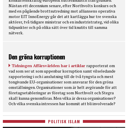
konkurrenskraftig europeisk batteriindustri från grunden.
Nästan ett decennium senare, efter Northvolts konkurs och
med en pågående brottsutredning mot alliansens operativa
motor EIT InnoEnergy går det att kartlägga hur tre svenska
aktörer, två tidigare ministrar och en industristrateg, vid olika
tidpunkter och på olika sätt över tid knutits till samma
nätverk.
Den gröna korruptionen
Tidningen Affärsvärlden har i artiklar
rapporterat om
vad som ser ut som uppenbar korruption samt vilseledande
rapportering i och i anslutning till de två tyngsta och mest
tongivande EU-organisationer som ansvarar för den gröna
omställningen. Organisationer som är helt avgörande för att
företagsetableringar av företag som Northvolt och Stegra
skall kunna genomföras. Men vilka är dessa organisationer?
Och vilka svenska intressen har kommit att bli involverade?
POLITISK ISLAM