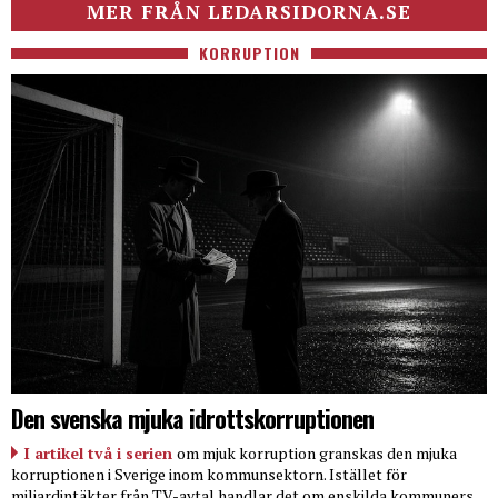
MER FRÅN LEDARSIDORNA.SE
KORRUPTION
Den svenska mjuka idrottskorruptionen
I artikel två i serien
om mjuk korruption granskas den mjuka
korruptionen i Sverige inom kommunsektorn. Istället för
miljardintäkter från TV-avtal handlar det om enskilda kommuners