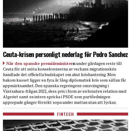
Ceuta-krisen personligt nederlag för Pedro Sanchez
När den spanske premiärminister
n
under gårdagen reste till
Ceuta för att möta konsekvenserna av veckans migrationskris
handlade det officiella budskapet om akut krishantering. Men
bakom kaoset ligger en fyra år lång diplomatisk kris som sällan får
uppmärksamhet. Den spanska regeringens omsvängning i
Västsahara-frågan 2022, dess pris i form av en brusten relation med
Algeriet samt en intern spricka i PSOE som partiledningen
upprepade gånger försökt sopa under mattan utan att lyckas.
FINTECH