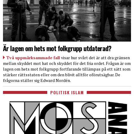
Är lagen om hets mot folkgrupp utdaterad?
Två uppmärksammade fall
visar hur svårt det är att dra gränsen
mellan skyddet mot hat och skyddet för det fria ordet. Frågan är om
lagen om hets mot folkgrupp fortfarande tillämpas på ett sätt som
stärker rättsstaten eller om den blivit alltför oförutsägbar. De
frågorna ställer sig Edward Nordén.
POLITISK ISLAM