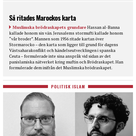
Så ritades Marockos karta
Muslimska brödraskapets grundare
Hassan al-Banna
kallade honom sin vän. Jerusalems stormufti kallade honom
“vår broder”. Mannen som 1956 ritade kartan över
Stormarocko – den karta som ligger till grund för dagens
Västsaharakonflikt och händelseutvecklingen i spanska
Ceuta – formulerade inte sina anspråk vid sidan av det
panislamiska nätverket kring muftin och Brödraskapet. Han
formulerade dem inifrån det Muslimska brödraskapet.
POLITISK ISLAM