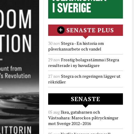
SENASTE PLUS
30 nov
Stegra - En historia om
påverkansarbete och vandel
29 nov
Frostig bolagsstämma i Stegra
resulterade i ny huvudägare
27 nov
Stegra och regeringen lägger ut
rökridåer
SENASTE
05 aug
Ikea, gatubarnen och
Västsahara: Marockos påtryckningar
mot Sverige 2012–2016