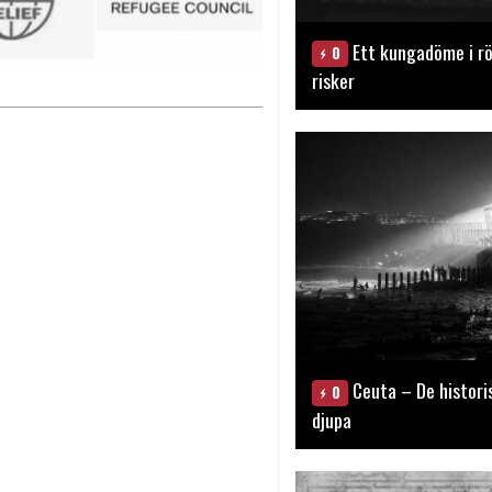
Ett kungadöme i rö
0
risker
Ceuta – De histori
0
djupa