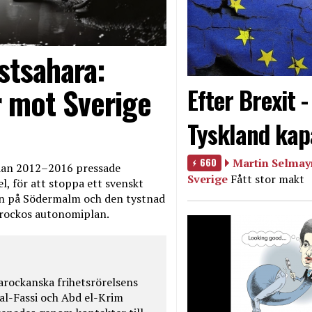
stsahara:
 mot Sverige
Efter Brexit 
Tyskland kap
660
Martin Selmayr
edan 2012–2016 pressade
Sverige
Fått stor makt
, för att stoppa ett svenskt
en på Södermalm och den tystnad
Marockos autonomiplan.
rockanska frihetsrörelsens
 al-Fassi och Abd el-Krim