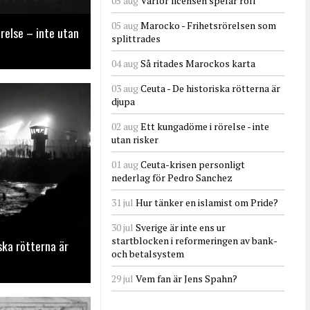
05 aug
Varför licensen spelar roll
05 aug
Marocko - Frihetsrörelsen som
relse – inte utan
splittrades
04 aug
Så ritades Marockos karta
03 aug
Ceuta - De historiska rötterna är
djupa
02 aug
Ett kungadöme i rörelse - inte
utan risker
01 aug
Ceuta-krisen personligt
nederlag för Pedro Sanchez
31 jul
Hur tänker en islamist om Pride?
30 jul
Sverige är inte ens ur
startblocken i reformeringen av bank-
ska rötterna är
och betalsystem
29 jul
Vem fan är Jens Spahn?