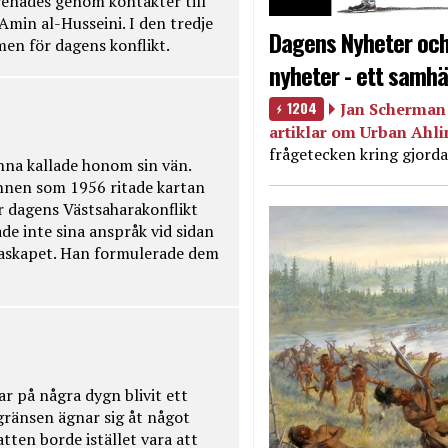
renades genom kontakter till
Amin al-Husseini. I den tredje
Dagens Nyheter och
amen för dagens konflikt.
nyheter - ett samhä
1204
Jan Scherman 
artiklar om Urban Ahl
frågetecken kring gjorda
na kallade honom sin vän.
nnen som 1956 ritade kartan
r dagens Västsaharakonflikt
de inte sina anspråk vid sidan
raskapet. Han formulerade dem
ar på några dygn blivit ett
kgränsen ägnar sig åt något
tten borde istället vara att