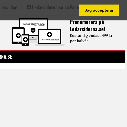
 oss idag
Ledarsidorna.se på Facebook
Jag accepterar
Prenumerera på
Ledarsidorna.se!
Kostar dig endast 499 kr
per halvår.
RNA.SE