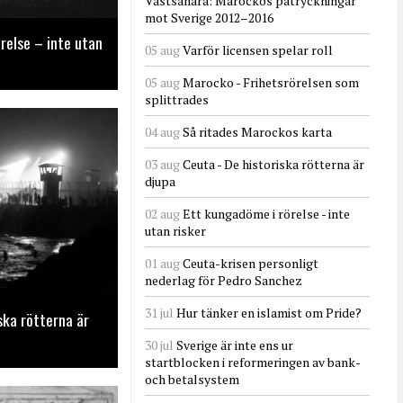
Västsahara: Marockos påtryckningar
mot Sverige 2012–2016
relse – inte utan
05 aug
Varför licensen spelar roll
05 aug
Marocko - Frihetsrörelsen som
splittrades
04 aug
Så ritades Marockos karta
03 aug
Ceuta - De historiska rötterna är
djupa
02 aug
Ett kungadöme i rörelse - inte
utan risker
01 aug
Ceuta-krisen personligt
nederlag för Pedro Sanchez
31 jul
Hur tänker en islamist om Pride?
ska rötterna är
30 jul
Sverige är inte ens ur
startblocken i reformeringen av bank-
och betalsystem