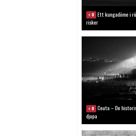
Ett kungadöme i rö
0
risker
Ceuta – De histori
0
djupa