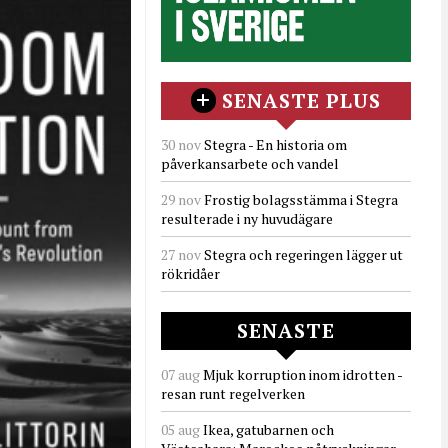
SENASTE PLUS
30 nov
Stegra - En historia om
påverkansarbete och vandel
29 nov
Frostig bolagsstämma i Stegra
resulterade i ny huvudägare
27 nov
Stegra och regeringen lägger ut
rökridåer
SENASTE
07 aug
Mjuk korruption inom idrotten -
resan runt regelverken
05 aug
Ikea, gatubarnen och