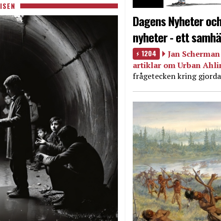
ISEN
Dagens Nyheter och
nyheter - ett samhä
1204
Jan Scherman 
artiklar om Urban Ahl
frågetecken kring gjorda