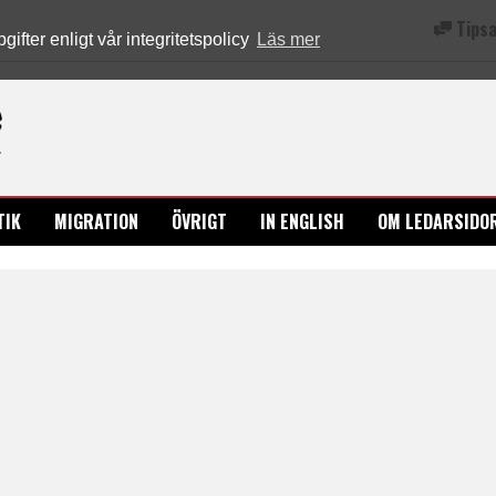
Tipsa
fter enligt vår integritetspolicy
Läs mer
Ledarsidorna.se
TIK
MIGRATION
ÖVRIGT
IN ENGLISH
OM LEDARSIDO