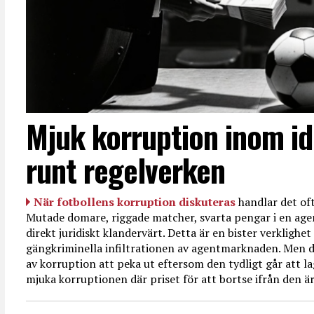
Mjuk korruption inom id
runt regelverken
När fotbollens korruption diskuteras
handlar det oft
Mutade domare, riggade matcher, svarta pengar i en age
direkt juridiskt klandervärt. Detta är en bister verkligh
gängkriminella infiltrationen av agentmarknaden. Men d
av korruption att peka ut eftersom den tydligt går att l
mjuka korruptionen där priset för att bortse ifrån den är