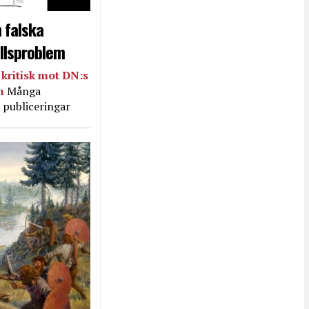
 falska
llsproblem
kritisk mot DN:s
in
Många
 publiceringar