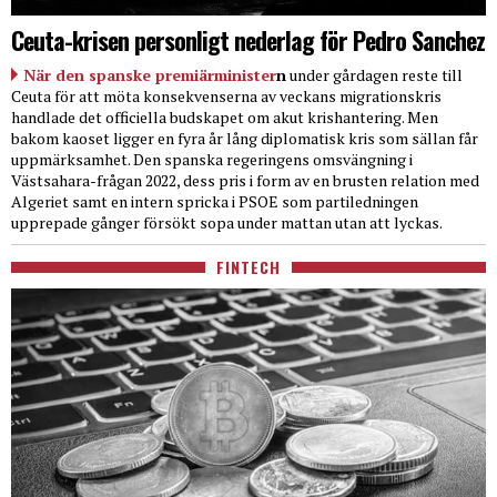
Ceuta-krisen personligt nederlag för Pedro Sanchez
När den spanske premiärminister
n
under gårdagen reste till
Ceuta för att möta konsekvenserna av veckans migrationskris
handlade det officiella budskapet om akut krishantering. Men
bakom kaoset ligger en fyra år lång diplomatisk kris som sällan får
uppmärksamhet. Den spanska regeringens omsvängning i
Västsahara-frågan 2022, dess pris i form av en brusten relation med
Algeriet samt en intern spricka i PSOE som partiledningen
upprepade gånger försökt sopa under mattan utan att lyckas.
FINTECH