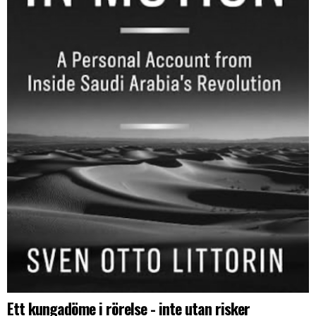
Ett kungadöme i rörelse - inte utan risker