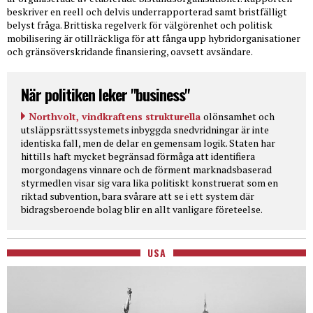
beskriver en reell och delvis underrapporterad samt bristfälligt
belyst fråga. Brittiska regelverk för välgörenhet och politisk
mobilisering är otillräckliga för att fånga upp hybridorganisationer
och gränsöverskridande finansiering, oavsett avsändare.
När politiken leker "business"
Northvolt, vindkraftens strukturella
olönsamhet och
utsläppsrättssystemets inbyggda snedvridningar är inte
identiska fall, men de delar en gemensam logik. Staten har
hittills haft mycket begränsad förmåga att identifiera
morgondagens vinnare och de förment marknadsbaserad
styrmedlen visar sig vara lika politiskt konstruerat som en
riktad subvention, bara svårare att se i ett system där
bidragsberoende bolag blir en allt vanligare företeelse.
USA