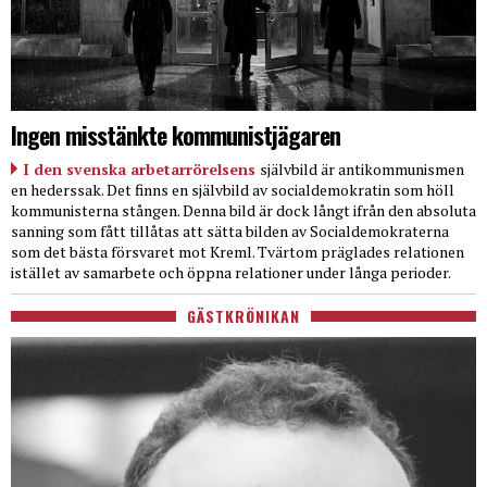
Ingen misstänkte kommunistjägaren
I den svenska arbetarrörelsens
självbild är antikommunismen
en hederssak. Det finns en självbild av socialdemokratin som höll
kommunisterna stången. Denna bild är dock långt ifrån den absoluta
sanning som fått tillåtas att sätta bilden av Socialdemokraterna
som det bästa försvaret mot Kreml. Tvärtom präglades relationen
istället av samarbete och öppna relationer under långa perioder.
GÄSTKRÖNIKAN