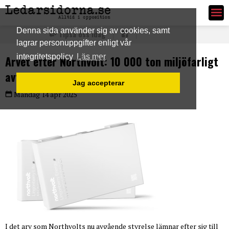
Ledarsidorna.se
Denna sida använder sig av cookies, samt
Tipsa oss idag
lagrar personuppgifter enligt vår
integritetspolicy
Läs mer
Arvet efter Northvolt: 10 000 ton miljöfarligt
avfall
Jag accepterar
Måndag 14 apr 2025
I det arv som Northvolts nu avgående styrelse lämnar efter sig till