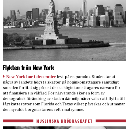
Flykten från New York
New York har i decennier
levt på en paradox. Staden tar ut
några av landets högsta skatter på höginkomsttagare samtidigt
som den förlitat sig på just dessa höginkomsttagares närvaro för
att finansiera sin välfärd. För närvarande sker en form av
demografisk förändring av staden där miljonärer väljer att flytta till
lågskattestater som Florida och Texas vilket påverkar och utmanar
den nyvalde borgmästarens reformutrymme.
MUSLIMSKA BRÖDRASKAPET