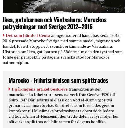
Ikea, gatubarnen och Västsahara: Marockos
påtryckningar mot Sverige 2012–2016
Det som hände i Ceuta
är ingen isolerad händelse. Redan 2012–
2016 pressade Marocko Sverige med samma medel, migration och
handel, för att stoppa ett svenskt erkännande av Västsahara.
Historien om Ikea, gatubarnen på Södermalm och den tystnad som
följde ger perspektiv på dagens svenska stöd för Marockos
autonomiplan.
Marocko - Frihetsrörelsen som splittrades
I gårdagens artikel beskrevs
framväxten av den
marockanska frihetsrörelsens nätverk från Genève 1930 till
Kairo 1947. Där ledarna al-Fassi och Abd el-Krim utgör två
grenar av samma rörelse. En rörelse som förenades genom
kontakter till Muslimska brödraskapets obestridde ledare
vid tiden, Amin al-Husseini. I den tredje delen av fyra följer hur
nätverket splittras och blir ramen för dagens konflikt.