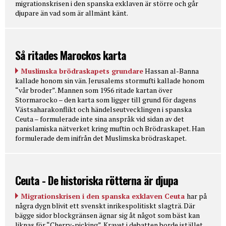
migrationskrisen i den spanska exklaven är större och går
djupare än vad som är allmänt känt.
Så ritades Marockos karta
Muslimska brödraskapets grundare
Hassan al-Banna
kallade honom sin vän. Jerusalems stormufti kallade honom
“vår broder”. Mannen som 1956 ritade kartan över
Stormarocko – den karta som ligger till grund för dagens
Västsaharakonflikt och händelseutvecklingen i spanska
Ceuta – formulerade inte sina anspråk vid sidan av det
panislamiska nätverket kring muftin och Brödraskapet. Han
formulerade dem inifrån det Muslimska brödraskapet.
Ceuta - De historiska rötterna är djupa
Migrationskrisen i den spanska exklaven Ceuta
har på
några dygn blivit ett svenskt inrikespolitiskt slagträ. Där
bägge sidor blockgränsen ägnar sig åt något som bäst kan
liknas för “Cherry-picking”. Kravet i debatten borde istället