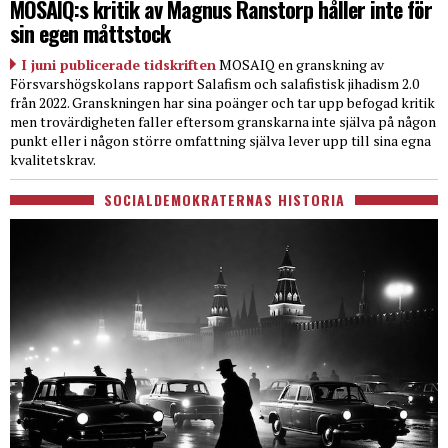
MOSAIQ:s kritik av Magnus Ranstorp håller inte för
sin egen måttstock
I juni publicerade tidskriften
MOSAIQ en granskning av
Försvarshögskolans rapport Salafism och salafistisk jihadism 2.0
från 2022. Granskningen har sina poänger och tar upp befogad kritik
men trovärdigheten faller eftersom granskarna inte själva på någon
punkt eller i någon större omfattning själva lever upp till sina egna
kvalitetskrav.
SOCIALDEMOKRATERNAS HISTORIA