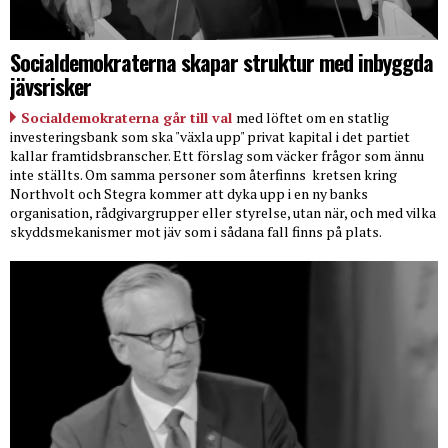
Socialdemokraterna skapar struktur med inbyggda
jävsrisker
Socialdemokraterna går till val
med löftet om en statlig
investeringsbank som ska "växla upp" privat kapital i det partiet
kallar framtidsbranscher. Ett förslag som väcker frågor som ännu
inte ställts. Om samma personer som återfinns
kretsen kring
Northvolt och Stegra kommer att dyka upp i en ny banks
organisation, rådgivargrupper eller styrelse, utan när, och med vilka
skyddsmekanismer mot jäv som i sådana fall finns på plats.