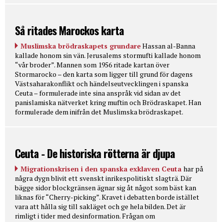
Så ritades Marockos karta
Muslimska brödraskapets grundare
Hassan al-Banna
kallade honom sin vän. Jerusalems stormufti kallade honom
“vår broder”. Mannen som 1956 ritade kartan över
Stormarocko – den karta som ligger till grund för dagens
Västsaharakonflikt och händelseutvecklingen i spanska
Ceuta – formulerade inte sina anspråk vid sidan av det
panislamiska nätverket kring muftin och Brödraskapet. Han
formulerade dem inifrån det Muslimska brödraskapet.
Ceuta - De historiska rötterna är djupa
Migrationskrisen i den spanska exklaven Ceuta
har på
några dygn blivit ett svenskt inrikespolitiskt slagträ. Där
bägge sidor blockgränsen ägnar sig åt något som bäst kan
liknas för “Cherry-picking”. Kravet i debatten borde istället
vara att hålla sig till sakläget och ge hela bilden. Det är
rimligt i tider med desinformation. Frågan om