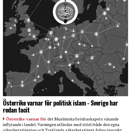
Österrike varnar för politisk islam - Sverige har
redan facit
Österrike varnar för
det Muslimska brödraskapets växande
inflytande i landet. Varningen utfärdas med stöd i både den egna
säkerhetstjänsten och Tysklands säkerhetstjänst årliga översikt