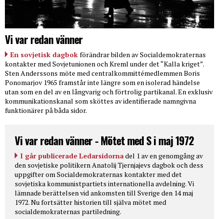
Vi var redan vänner
En sovjetisk dagbok
förändrar bilden av Socialdemokraternas
kontakter med Sovjetunionen och Kreml under det “Kalla kriget”.
Sten Anderssons möte med centralkommittémedlemmen Boris
Ponomarjov 1965 framstår inte längre som en isolerad händelse
utan som en del av en långvarig och förtrolig partikanal. En exklusiv
kommunikationskanal som sköttes av identifierade namngivna
funktionärer på båda sidor.
Vi var redan vänner - Mötet med S i maj 1972
I går publicerade Ledarsidorna
del 1 av en genomgång av
den sovjetiske politikern Anatolij Tjernjajevs dagbok och dess
uppgifter om Socialdemokraternas kontakter med det
sovjetiska kommunistpartiets internationella avdelning. Vi
lämnade berättelsen vid ankomsten till Sverige den 14 maj
1972. Nu fortsätter historien till själva mötet med
socialdemokraternas partiledning.