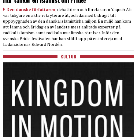
Den danske författaren
, debattören och föreläsaren Yaqoub Ali
var tidigare en aktiv rekryterare åt, och därmed bidragit till
uppbyggnaden av den danska islamistiska miljön. En miljö han kom
att lämna och är idag en av landets mest anlitade experter på
radikal islamism samt radikala muslimska rörelser. Inför den
svenska Pride-festivalen har han ställt upp på en intervju med
Ledarsidornas Edward Nordén.
KULTUR