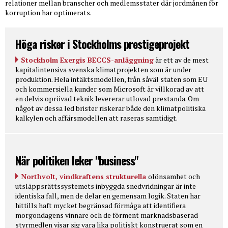
relationer mellan branscher och medlemsstater där jordmånen för
korruption har optimerats.
Höga risker i Stockholms prestigeprojekt
Stockholm Exergis BECCS-anläggning
är ett av de mest
kapitalintensiva svenska klimatprojekten som är under
produktion. Hela intäktsmodellen, från såväl staten som EU
och kommersiella kunder som Microsoft är villkorad av att
en delvis oprövad teknik levererar utlovad prestanda. Om
något av dessa led brister riskerar både den klimatpolitiska
kalkylen och affärsmodellen att raseras samtidigt.
När politiken leker "business"
Northvolt, vindkraftens strukturella
olönsamhet och
utsläppsrättssystemets inbyggda snedvridningar är inte
identiska fall, men de delar en gemensam logik. Staten har
hittills haft mycket begränsad förmåga att identifiera
morgondagens vinnare och de förment marknadsbaserad
styrmedlen visar sig vara lika politiskt konstruerat som en