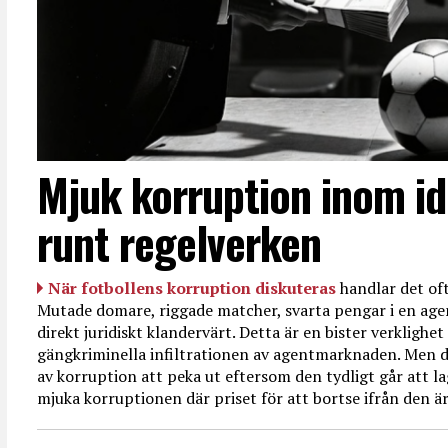
Mjuk korruption inom id
runt regelverken
När fotbollens korruption diskuteras
handlar det oft
Mutade domare, riggade matcher, svarta pengar i en age
direkt juridiskt klandervärt. Detta är en bister verkligh
gängkriminella infiltrationen av agentmarknaden. Men d
av korruption att peka ut eftersom den tydligt går att l
mjuka korruptionen där priset för att bortse ifrån den är