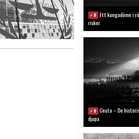
Ett kungadöme i rö
0
risker
Ceuta – De histori
0
djupa