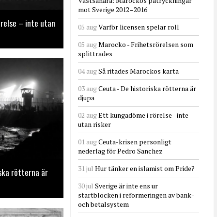
Västsahara: Marockos påtryckningar
mot Sverige 2012–2016
relse – inte utan
05 aug
Varför licensen spelar roll
05 aug
Marocko - Frihetsrörelsen som
splittrades
04 aug
Så ritades Marockos karta
03 aug
Ceuta - De historiska rötterna är
djupa
02 aug
Ett kungadöme i rörelse - inte
utan risker
01 aug
Ceuta-krisen personligt
nederlag för Pedro Sanchez
31 jul
Hur tänker en islamist om Pride?
ska rötterna är
30 jul
Sverige är inte ens ur
startblocken i reformeringen av bank-
och betalsystem