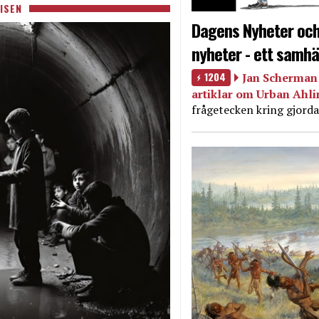
ISEN
Dagens Nyheter och
nyheter - ett samhä
1204
Jan Scherman 
artiklar om Urban Ahl
frågetecken kring gjorda