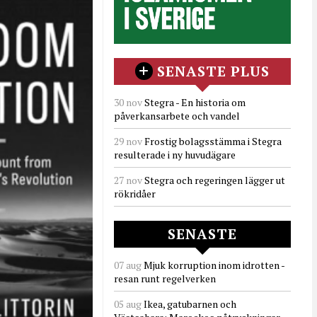
SENASTE PLUS
30 nov
Stegra - En historia om
påverkansarbete och vandel
29 nov
Frostig bolagsstämma i Stegra
resulterade i ny huvudägare
27 nov
Stegra och regeringen lägger ut
rökridåer
SENASTE
07 aug
Mjuk korruption inom idrotten -
resan runt regelverken
05 aug
Ikea, gatubarnen och