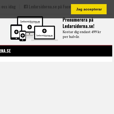
 oss idag
Ledarsidorna.se på Facebook
Jag accepterar
Prenumerera på
Ledarsidorna.se!
Kostar dig endast 499 kr
per halvår.
RNA.SE