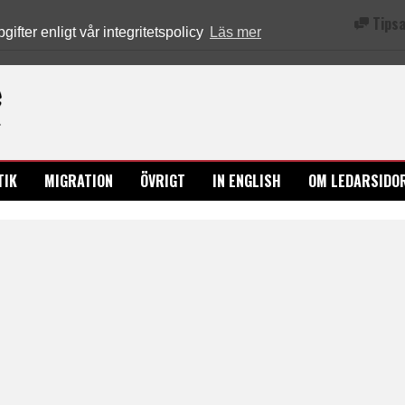
Tipsa
fter enligt vår integritetspolicy
Läs mer
Ledarsidorna.se
TIK
MIGRATION
ÖVRIGT
IN ENGLISH
OM LEDARSIDO