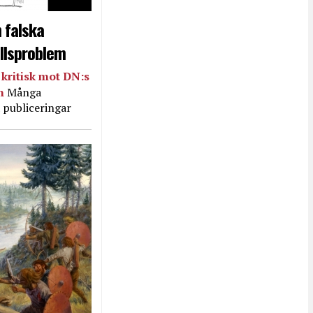
 falska
llsproblem
kritisk mot DN:s
in
Många
 publiceringar