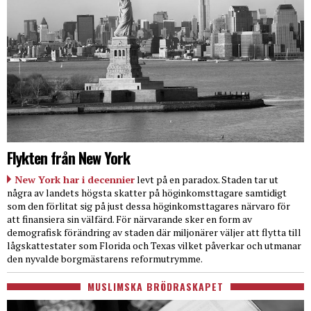
Flykten från New York
New York har i decennier
levt på en paradox. Staden tar ut
några av landets högsta skatter på höginkomsttagare samtidigt
som den förlitat sig på just dessa höginkomsttagares närvaro för
att finansiera sin välfärd. För närvarande sker en form av
demografisk förändring av staden där miljonärer väljer att flytta till
lågskattestater som Florida och Texas vilket påverkar och utmanar
den nyvalde borgmästarens reformutrymme.
MUSLIMSKA BRÖDRASKAPET