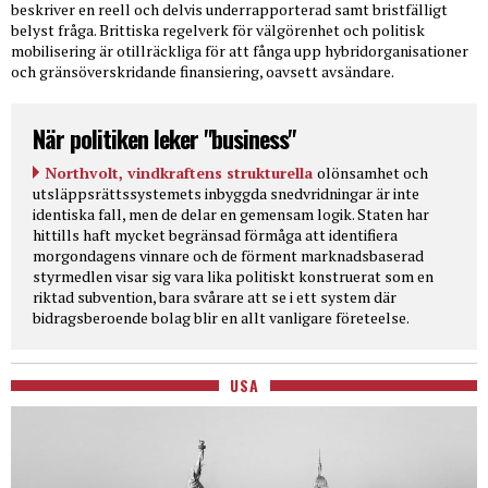
beskriver en reell och delvis underrapporterad samt bristfälligt
belyst fråga. Brittiska regelverk för välgörenhet och politisk
mobilisering är otillräckliga för att fånga upp hybridorganisationer
och gränsöverskridande finansiering, oavsett avsändare.
När politiken leker "business"
Northvolt, vindkraftens strukturella
olönsamhet och
utsläppsrättssystemets inbyggda snedvridningar är inte
identiska fall, men de delar en gemensam logik. Staten har
hittills haft mycket begränsad förmåga att identifiera
morgondagens vinnare och de förment marknadsbaserad
styrmedlen visar sig vara lika politiskt konstruerat som en
riktad subvention, bara svårare att se i ett system där
bidragsberoende bolag blir en allt vanligare företeelse.
USA