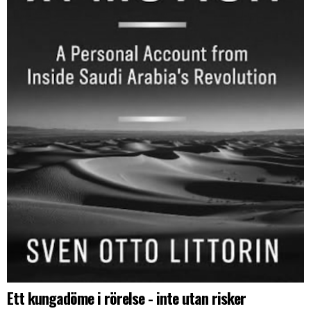
Ett kungadöme i rörelse - inte utan risker