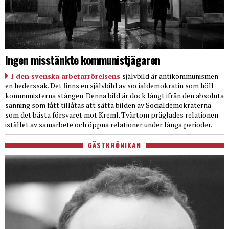
Ingen misstänkte kommunistjägaren
I den svenska arbetarrörelsens
självbild är antikommunismen
en hederssak. Det finns en självbild av socialdemokratin som höll
kommunisterna stången. Denna bild är dock långt ifrån den absoluta
sanning som fått tillåtas att sätta bilden av Socialdemokraterna
som det bästa försvaret mot Kreml. Tvärtom präglades relationen
istället av samarbete och öppna relationer under långa perioder.
GÄSTKRÖNIKAN