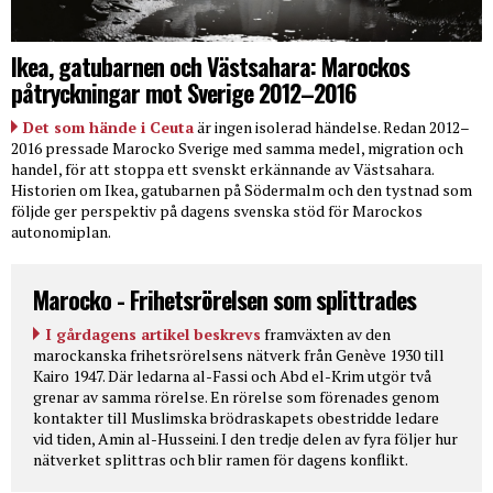
Ikea, gatubarnen och Västsahara: Marockos
påtryckningar mot Sverige 2012–2016
Det som hände i Ceuta
är ingen isolerad händelse. Redan 2012–
2016 pressade Marocko Sverige med samma medel, migration och
handel, för att stoppa ett svenskt erkännande av Västsahara.
Historien om Ikea, gatubarnen på Södermalm och den tystnad som
följde ger perspektiv på dagens svenska stöd för Marockos
autonomiplan.
Marocko - Frihetsrörelsen som splittrades
I gårdagens artikel beskrevs
framväxten av den
marockanska frihetsrörelsens nätverk från Genève 1930 till
Kairo 1947. Där ledarna al-Fassi och Abd el-Krim utgör två
grenar av samma rörelse. En rörelse som förenades genom
kontakter till Muslimska brödraskapets obestridde ledare
vid tiden, Amin al-Husseini. I den tredje delen av fyra följer hur
nätverket splittras och blir ramen för dagens konflikt.