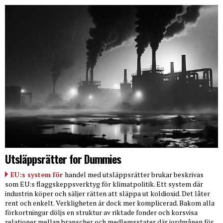
Utsläppsrätter for Dummies
EU:s system för
handel med utsläppsrätter brukar beskrivas
som EU:s flaggskeppsverktyg för klimatpolitik. Ett system där
industrin köper och säljer rätten att släppa ut koldioxid. Det låter
rent och enkelt. Verkligheten är dock mer komplicerad. Bakom alla
förkortningar döljs en struktur av riktade fonder och korsvisa
relationer mellan branscher och medlemsstater där jordmånen för