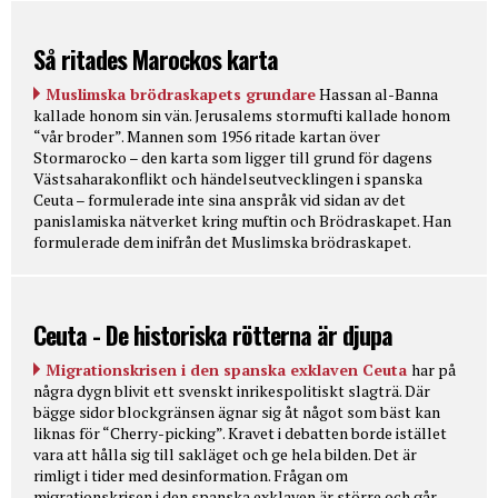
Så ritades Marockos karta
Muslimska brödraskapets grundare
Hassan al-Banna
kallade honom sin vän. Jerusalems stormufti kallade honom
“vår broder”. Mannen som 1956 ritade kartan över
Stormarocko – den karta som ligger till grund för dagens
Västsaharakonflikt och händelseutvecklingen i spanska
Ceuta – formulerade inte sina anspråk vid sidan av det
panislamiska nätverket kring muftin och Brödraskapet. Han
formulerade dem inifrån det Muslimska brödraskapet.
Ceuta - De historiska rötterna är djupa
Migrationskrisen i den spanska exklaven Ceuta
har på
några dygn blivit ett svenskt inrikespolitiskt slagträ. Där
bägge sidor blockgränsen ägnar sig åt något som bäst kan
liknas för “Cherry-picking”. Kravet i debatten borde istället
vara att hålla sig till sakläget och ge hela bilden. Det är
rimligt i tider med desinformation. Frågan om
migrationskrisen i den spanska exklaven är större och går