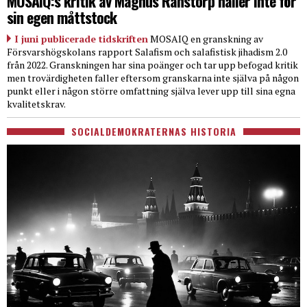
MOSAIQ:s kritik av Magnus Ranstorp håller inte för
sin egen måttstock
I juni publicerade tidskriften
MOSAIQ en granskning av
Försvarshögskolans rapport Salafism och salafistisk jihadism 2.0
från 2022. Granskningen har sina poänger och tar upp befogad kritik
men trovärdigheten faller eftersom granskarna inte själva på någon
punkt eller i någon större omfattning själva lever upp till sina egna
kvalitetskrav.
SOCIALDEMOKRATERNAS HISTORIA