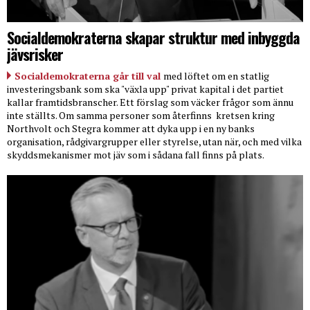
Socialdemokraterna skapar struktur med inbyggda
jävsrisker
Socialdemokraterna går till val
med löftet om en statlig
investeringsbank som ska "växla upp" privat kapital i det partiet
kallar framtidsbranscher. Ett förslag som väcker frågor som ännu
inte ställts. Om samma personer som återfinns
kretsen kring
Northvolt och Stegra kommer att dyka upp i en ny banks
organisation, rådgivargrupper eller styrelse, utan när, och med vilka
skyddsmekanismer mot jäv som i sådana fall finns på plats.