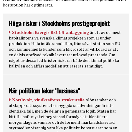
korruption har optimerats.
Höga risker i Stockholms prestigeprojekt
Stockholm Exergis BECCS-anläggning
är ett av de mest
kapitalintensiva svenska klimatprojekten som är under
produktion. Hela intäktsmodellen, från såväl staten som EU
och kommersiella kunder som Microsoft är villkorad av att
en delvis oprövad teknik levererar utlovad prestanda. Om
något av dessa led brister riskerar både den klimatpolitiska
kalkylen och affärsmodellen att raseras samtidigt.
När politiken leker "business"
Northvolt, vindkraftens strukturella
olönsamhet och
utsläppsrättssystemets inbyggda snedvridningar är inte
identiska fall, men de delar en gemensam logik. Staten har
hittills haft mycket begränsad förmåga att identifiera
morgondagens vinnare och de förment marknadsbaserad
styrmedlen visar sig vara lika politiskt konstruerat som en