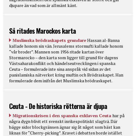
djupare än vad som är allmänt känt.
Så ritades Marockos karta
Muslimska brödraskapets grundare
Hassan al-Banna
kallade honom sin vän. Jerusalems stormufti kallade honom
“vår broder”. Mannen som 1956 ritade kartan över
Stormarocko – den karta som ligger till grund för dagens
Västsaharakonflikt och händelseutvecklingen i spanska
Ceuta – formulerade inte sina anspråk vid sidan av det
panislamiska nätverket kring muftin och Brödraskapet. Han
formulerade dem inifrån det Muslimska brödraskapet.
Ceuta - De historiska rötterna är djupa
Migrationskrisen i den spanska exklaven Ceuta
har på
några dygn blivit ett svenskt inrikespolitiskt slagträ. Där
bägge sidor blockgränsen ägnar sig åt något som bäst kan
liknas för “Cherry-picking”. Kravet i debatten borde istället