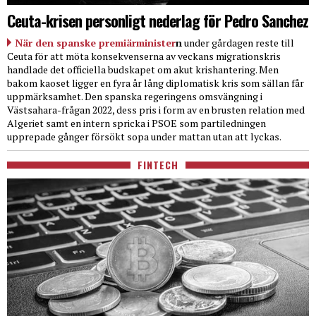
Ceuta-krisen personligt nederlag för Pedro Sanchez
När den spanske premiärminister
n
under gårdagen reste till
Ceuta för att möta konsekvenserna av veckans migrationskris
handlade det officiella budskapet om akut krishantering. Men
bakom kaoset ligger en fyra år lång diplomatisk kris som sällan får
uppmärksamhet. Den spanska regeringens omsvängning i
Västsahara-frågan 2022, dess pris i form av en brusten relation med
Algeriet samt en intern spricka i PSOE som partiledningen
upprepade gånger försökt sopa under mattan utan att lyckas.
FINTECH