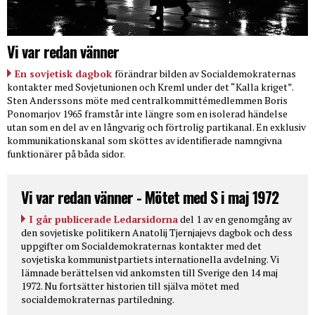
Vi var redan vänner
En sovjetisk dagbok
förändrar bilden av Socialdemokraternas
kontakter med Sovjetunionen och Kreml under det “Kalla kriget”.
Sten Anderssons möte med centralkommittémedlemmen Boris
Ponomarjov 1965 framstår inte längre som en isolerad händelse
utan som en del av en långvarig och förtrolig partikanal. En exklusiv
kommunikationskanal som sköttes av identifierade namngivna
funktionärer på båda sidor.
Vi var redan vänner - Mötet med S i maj 1972
I går publicerade Ledarsidorna
del 1 av en genomgång av
den sovjetiske politikern Anatolij Tjernjajevs dagbok och dess
uppgifter om Socialdemokraternas kontakter med det
sovjetiska kommunistpartiets internationella avdelning. Vi
lämnade berättelsen vid ankomsten till Sverige den 14 maj
1972. Nu fortsätter historien till själva mötet med
socialdemokraternas partiledning.