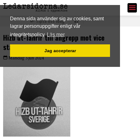
Ledarsidorna.se
Denna sida använder sig av cookies, samt
Tipsa oss idag
lagrar personuppgifter enligt vår
integritetspolicy
Läs mer
Hizb ut-Tahrir till angrepp mot vice
statsministern i sitt manifest
Jag accepterar
Måndag 3 jun 2024