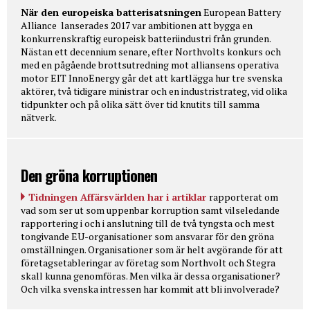
När den europeiska batterisatsningen
European Battery
Alliance lanserades 2017 var ambitionen att bygga en
konkurrenskraftig europeisk batteriindustri från grunden.
Nästan ett decennium senare, efter Northvolts konkurs och
med en pågående brottsutredning mot alliansens operativa
motor EIT InnoEnergy går det att kartlägga hur tre svenska
aktörer, två tidigare ministrar och en industristrateg, vid olika
tidpunkter och på olika sätt över tid knutits till samma
nätverk.
Den gröna korruptionen
Tidningen Affärsvärlden har i artiklar
rapporterat om
vad som ser ut som uppenbar korruption samt vilseledande
rapportering i och i anslutning till de två tyngsta och mest
tongivande EU-organisationer som ansvarar för den gröna
omställningen. Organisationer som är helt avgörande för att
företagsetableringar av företag som Northvolt och Stegra
skall kunna genomföras. Men vilka är dessa organisationer?
Och vilka svenska intressen har kommit att bli involverade?