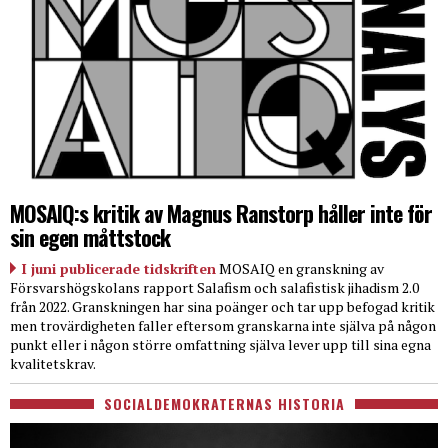
MOSAIQ:s kritik av Magnus Ranstorp håller inte för
sin egen måttstock
I juni publicerade tidskriften
MOSAIQ en granskning av
Försvarshögskolans rapport Salafism och salafistisk jihadism 2.0
från 2022. Granskningen har sina poänger och tar upp befogad kritik
men trovärdigheten faller eftersom granskarna inte själva på någon
punkt eller i någon större omfattning själva lever upp till sina egna
kvalitetskrav.
SOCIALDEMOKRATERNAS HISTORIA