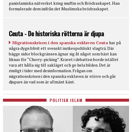
panislamiska nätverket kring muftin och Brödraskapet. Han
formulerade dem inifrån det Muslimska brödraskapet.
Ceuta - De historiska rötterna är djupa
Migrationskrisen i den spanska exklaven Ceuta
har på
några dygn blivit ett svenskt inrikespolitiskt slagträ. Där
bägge sidor blockgränsen ägnar sig åt något som bäst kan
liknas för “Cherry-picking”. Kravet i debatten borde istället
vara att hålla sig till sakläget och ge hela bilden. Det är
rimligt i tider med desinformation. Frågan om
migrationskrisen i den spanska exklaven är större och går
djupare än vad som är allmänt känt.
POLITISK ISLAM