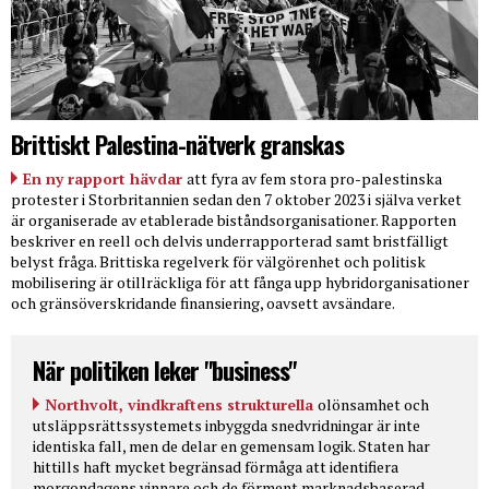
Brittiskt Palestina-nätverk granskas
En ny rapport hävdar
att fyra av fem stora pro-palestinska
protester i Storbritannien sedan den 7 oktober 2023 i själva verket
är organiserade av etablerade biståndsorganisationer. Rapporten
beskriver en reell och delvis underrapporterad samt bristfälligt
belyst fråga. Brittiska regelverk för välgörenhet och politisk
mobilisering är otillräckliga för att fånga upp hybridorganisationer
och gränsöverskridande finansiering, oavsett avsändare.
När politiken leker "business"
Northvolt, vindkraftens strukturella
olönsamhet och
utsläppsrättssystemets inbyggda snedvridningar är inte
identiska fall, men de delar en gemensam logik. Staten har
hittills haft mycket begränsad förmåga att identifiera
morgondagens vinnare och de förment marknadsbaserad