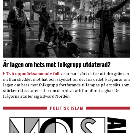
Är lagen om hets mot folkgrupp utdaterad?
Två uppmärksammade fall
visar hur svårt det är att dra gränsen
mellan skyddet mot hat och skyddet för det fria ordet. Frågan är om
lagen om hets mot folkgrupp fortfarande tillämpas på ett sätt som
stärker rättsstaten eller om den blivit alltför oförutsägbar. De
frågorna ställer sig Edward Nordén.
POLITISK ISLAM