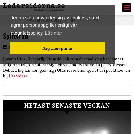
Ledarsidorna.se
Denna sida använder sig av cookies, samt
Tipsa oss idag
lagrar personuppgifter enligt vår
integritetspolicy
Läs mer
Splittrad
PLUS
Torsdag 11 feb 2016
Jag accepterar
Josefin Utas, Borgerlig Framtid och som därmed idag har lämnat
Miljöpartiet, formulerar sig och sina motiv för detta på Expressen
Debatt. Jag känner igen mig i Utas resonemang. Det är i praktiken en
b...
Läs vidare...
HETAST SENASTE VECKAN