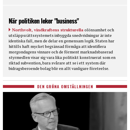
När politiken leker "business"
Northvolt, vindkraftens strukturella
olönsamhet och
utsläppsrättssystemets inbyggda snedvridningar är inte
identiska fall, men de delar en gemensam logik. Staten har
hittills haft mycket begränsad förmåga att identifiera
morgondagens vinnare och de förment marknadsbaserad
styrmedlen visar sig vara lika politiskt konstruerat som en
riktad subvention, bara svårare att se i ett system där
bidragsberoende bolag blir en allt vanligare företeelse.
DEN GRÖNA OMSTÄLLNINGEN