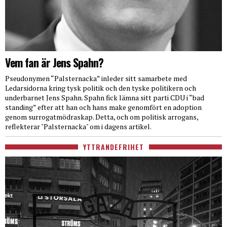
Vem fan är Jens Spahn?
Pseudonymen “Palsternacka” inleder sitt samarbete med
Ledarsidorna kring tysk politik och den tyske politikern och
underbarnet Jens Spahn. Spahn fick lämna sitt parti CDU i “bad
standing” efter att han och hans make genomfört en adoption
genom surrogatmödraskap. Detta, och om politisk arrogans,
reflekterar "Palsternacka" om i dagens artikel.
YTTRANDEFRIHET