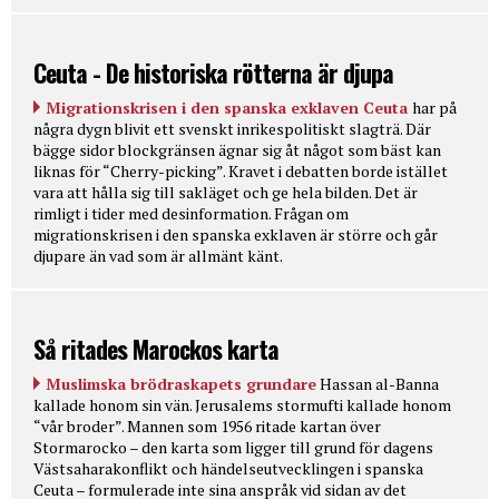
Ceuta - De historiska rötterna är djupa
Migrationskrisen i den spanska exklaven Ceuta
har på
några dygn blivit ett svenskt inrikespolitiskt slagträ. Där
bägge sidor blockgränsen ägnar sig åt något som bäst kan
liknas för “Cherry-picking”. Kravet i debatten borde istället
vara att hålla sig till sakläget och ge hela bilden. Det är
rimligt i tider med desinformation. Frågan om
migrationskrisen i den spanska exklaven är större och går
djupare än vad som är allmänt känt.
Så ritades Marockos karta
Muslimska brödraskapets grundare
Hassan al-Banna
kallade honom sin vän. Jerusalems stormufti kallade honom
“vår broder”. Mannen som 1956 ritade kartan över
Stormarocko – den karta som ligger till grund för dagens
Västsaharakonflikt och händelseutvecklingen i spanska
Ceuta – formulerade inte sina anspråk vid sidan av det