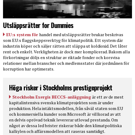
Utsläppsrätter for Dummies
EU:s system för
handel med utsläppsrätter brukar beskrivas
som EU:s flaggskeppsverktyg för klimatpolitik. Ett system där
industrin köper och säljer rätten att släppa ut koldioxid. Det låter
rent och enkelt. Verkligheten är dock mer komplicerad. Bakom alla
förkortningar döljs en struktur av riktade fonder och korsvisa
relationer mellan branscher och medlemsstater där jordmånen för
korruption har optimerats.
Höga risker i Stockholms prestigeprojekt
Stockholm Exergis BECCS-anläggning
är ett av de mest
kapitalintensiva svenska klimatprojekten som är under
produktion. Hela intäktsmodellen, från såväl staten som EU
och kommersiella kunder som Microsoft är villkorad av att
en delvis oprövad teknik levererar utlovad prestanda. Om
något av dessa led brister riskerar både den klimatpolitiska
kalkylen och affärsmodellen att raseras samtidigt.