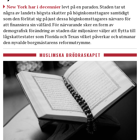
New York har i decennier
levt på en paradox. Staden tar ut
några av landets högsta skatter på höginkomsttagare samtidigt
som den förlitat sig på just dessa höginkomsttagares närvaro för
att finansiera sin välfärd. För närvarande sker en form av
demografisk förändring av staden där miljonärer väljer att flytta till
lågskattestater som Florida och Texas vilket påverkar och utmanar
den nyvalde borgmästarens reformutrymme.
MUSLIMSKA BRÖDRASKAPET