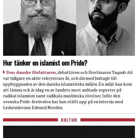
Hur tänker en islamist om Pride?
Den danske författaren
, debattören och föreläsaren Yaqoub Ali
var tidigare en aktiv rekryterare åt, och därmed bidragit till
uppbyggnaden av den danska islamistiska miljön. En miljö han kom
att lämna och är idag en av landets mest anlitade experter på
radikal islamism samt radikala muslimska rörelser. Inför den
svenska Pride-festivalen har han ställt upp på en intervju med
Ledarsidornas Edward Nordén.
KULTUR