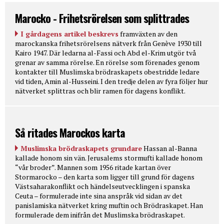
Marocko - Frihetsrörelsen som splittrades
I gårdagens artikel beskrevs
framväxten av den
marockanska frihetsrörelsens nätverk från Genève 1930 till
Kairo 1947. Där ledarna al-Fassi och Abd el-Krim utgör två
grenar av samma rörelse. En rörelse som förenades genom
kontakter till Muslimska brödraskapets obestridde ledare
vid tiden, Amin al-Husseini. I den tredje delen av fyra följer hur
nätverket splittras och blir ramen för dagens konflikt.
Så ritades Marockos karta
Muslimska brödraskapets grundare
Hassan al-Banna
kallade honom sin vän. Jerusalems stormufti kallade honom
“vår broder”. Mannen som 1956 ritade kartan över
Stormarocko – den karta som ligger till grund för dagens
Västsaharakonflikt och händelseutvecklingen i spanska
Ceuta – formulerade inte sina anspråk vid sidan av det
panislamiska nätverket kring muftin och Brödraskapet. Han
formulerade dem inifrån det Muslimska brödraskapet.