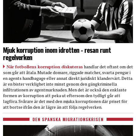
Mjuk korruption inom idrotten - resan runt
regelverken
När fotbollens korruption diskuteras
handlar det oftast om det
som går att åtala. Mutade domare, riggade matcher, svarta pengar i
en agents handbagage eller annat direkt juridiskt klandervärt. Detta
är en bister verklighet inte minst genom den gängkriminella
infiltrationen av agentmarknaden. Men det är också den enklaste
formen av korruption att peka ut eftersom den tydligt går att
lagföra. Svårare är det med den mjuka korruptionen där priset för
att bortse ifrån den är lägre än att följa regelverken.
DEN SPANSKA MIGRATIONSKRISEN