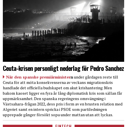
Ceuta-krisen personligt nederlag för Pedro Sanchez
När den spanske premiärminister
n
under gårdagen reste till
Ceuta för att möta konsekvenserna av veckans migrationskris
handlade det officiella budskapet om akut krishantering. Men
bakom kaoset ligger en fyra år lång diplomatisk kris som sällan får
uppmärksamhet. Den spanska regeringens omsvängning i
Västsahara-frågan 2022, dess pris i form av en brusten relation med
Algeriet samt en intern spricka i PSOE som partiledningen
upprepade gånger försökt sopa under mattan utan att lyckas.
FINTECH