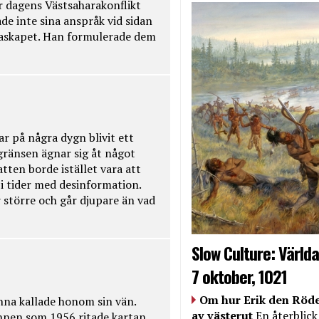
r dagens Västsaharakonflikt
de inte sina anspråk vid sidan
raskapet. Han formulerade dem
ar på några dygn blivit ett
kgränsen ägnar sig åt något
tten borde istället vara att
t i tider med desinformation.
 större och går djupare än vad
Slow Culture: Världa
7 oktober, 1021
Om hur Erik den Röde
na kallade honom sin vän.
av västerut
En återblick
nnen som 1956 ritade kartan