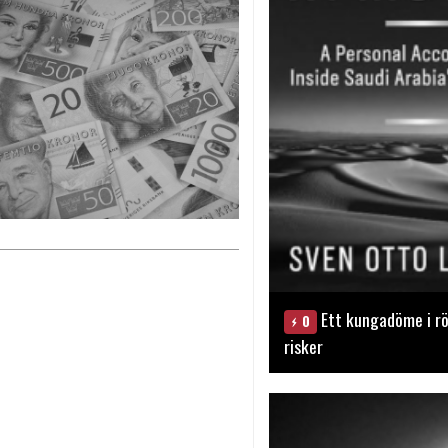
Ett kungadöme i rö
0
risker