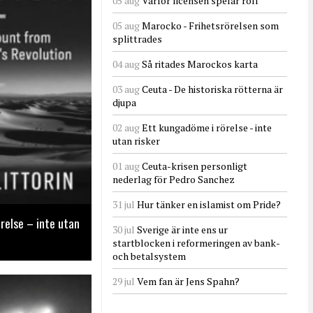
05 aug
Varför licensen spelar roll
05 aug
Marocko - Frihetsrörelsen som
splittrades
04 aug
Så ritades Marockos karta
03 aug
Ceuta - De historiska rötterna är
djupa
02 aug
Ett kungadöme i rörelse - inte
utan risker
01 aug
Ceuta-krisen personligt
nederlag för Pedro Sanchez
31 jul
Hur tänker en islamist om Pride?
relse – inte utan
30 jul
Sverige är inte ens ur
startblocken i reformeringen av bank-
och betalsystem
29 jul
Vem fan är Jens Spahn?