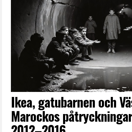
Ikea, gatubarnen och Vä
Marockos påtryckningar
2012–2016