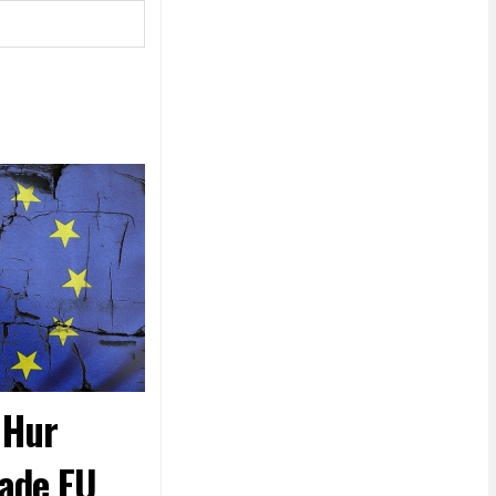
- Hur
ade EU