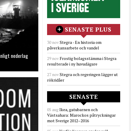
SENASTE PLUS
30 nov
Stegra - En historia om
påverkansarbete och vandel
nligt nederlag
29 nov
Frostig bolagsstämma i Stegra
resulterade i ny huvudägare
27 nov
Stegra och regeringen lägger ut
rökridåer
SENASTE
05 aug
Ikea, gatubarnen och
Västsahara: Marockos påtryckningar
mot Sverige 2012–2016