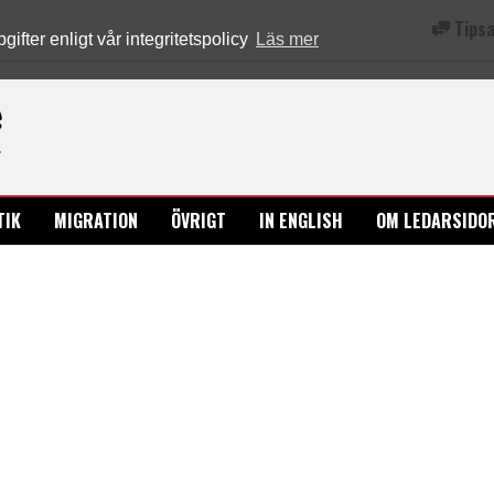
Tipsa
fter enligt vår integritetspolicy
Läs mer
Ledarsidorna.se
TIK
MIGRATION
ÖVRIGT
IN ENGLISH
OM LEDARSIDO