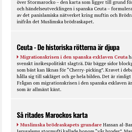
över Stormarocko – den karta som ligger till grund fö
och händelseutvecklingen i spanska Ceuta – formulera
av det panislamiska nätverket kring muftin och Bröd
inifrån det Muslimska brödraskapet.
Ceuta - De historiska rötterna är djupa
Migrationskrisen i den spanska exklaven Ceuta
h
svenskt inrikespolitiskt slagträ. Där bägge sidor bloc
som bäst kan liknas för “Cherry-picking”. Kravet i deba
hålla sig till sakläget och ge hela bilden. Det är rimlig
Frågan om migrationskrisen i den spanska exklaven är
som är allmänt känt.
Så ritades Marockos karta
Muslimska brödraskapets grundare
Hassan al-Ban
Jerusalems stormufti kallade honom “vår broder”. Ma