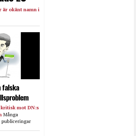
 är okänt namn i
 falska
llsproblem
kritisk mot DN:s
in
Många
 publiceringar