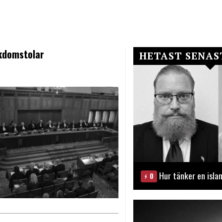
lkdomstolar
HETAST SENAS
Hur tänker en isla
0