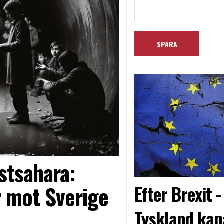
stsahara:
 mot Sverige
Efter Brexit 
Tyskland kap