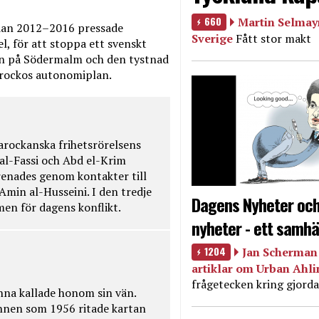
660
Martin Selmayr
edan 2012–2016 pressade
Sverige
Fått stor makt
, för att stoppa ett svenskt
en på Södermalm och den tystnad
Marockos autonomiplan.
rockanska frihetsrörelsens
 al-Fassi och Abd el-Krim
renades genom kontakter till
Amin al-Husseini. I den tredje
Dagens Nyheter och
amen för dagens konflikt.
nyheter - ett samhä
1204
Jan Scherman 
artiklar om Urban Ahl
frågetecken kring gjorda
na kallade honom sin vän.
nnen som 1956 ritade kartan