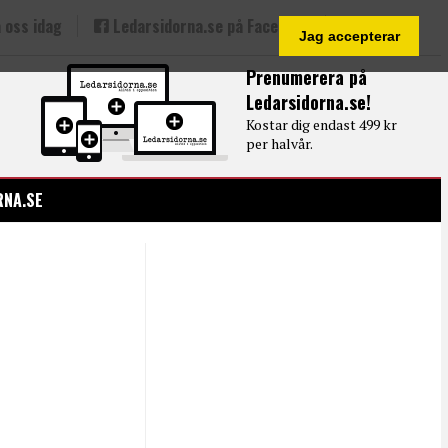
 oss idag
Ledarsidorna.se på Facebook
Jag accepterar
Prenumerera på
Ledarsidorna.se!
Kostar dig endast 499 kr
per halvår.
RNA.SE