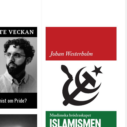
TE VECKAN
mist om Pride?