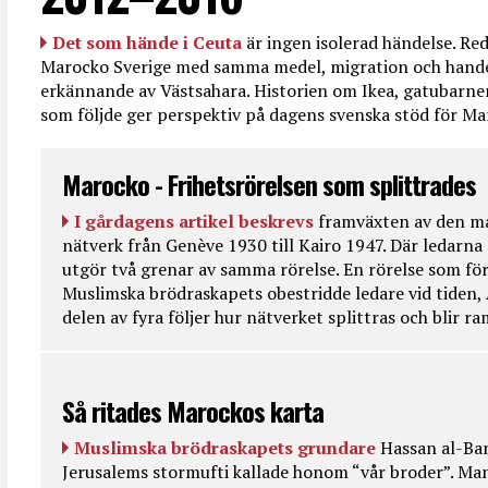
Det som hände i Ceuta
är ingen isolerad händelse. R
Marocko Sverige med samma medel, migration och handel
erkännande av Västsahara. Historien om Ikea, gatubarn
som följde ger perspektiv på dagens svenska stöd för 
Marocko - Frihetsrörelsen som splittrades
I gårdagens artikel beskrevs
framväxten av den ma
nätverk från Genève 1930 till Kairo 1947. Där ledarna
utgör två grenar av samma rörelse. En rörelse som fö
Muslimska brödraskapets obestridde ledare vid tiden, 
delen av fyra följer hur nätverket splittras och blir r
Så ritades Marockos karta
Muslimska brödraskapets grundare
Hassan al-Ban
Jerusalems stormufti kallade honom “vår broder”. Ma