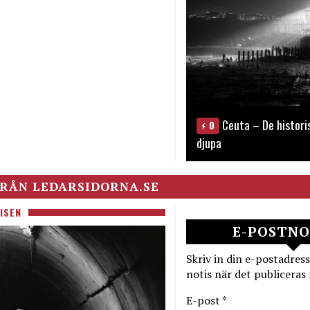
Ceuta – De histori
0
djupa
RÅN LEDARSIDORNA.SE
ISEN
E-POSTNO
Skriv in din e-postadress
notis när det publiceras 
E-post *