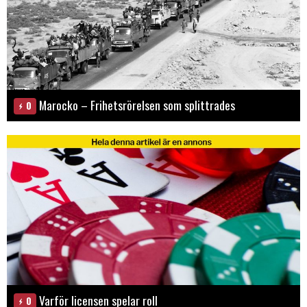
Marocko – Frihetsrörelsen som splittrades
0
Varför licensen spelar roll
0