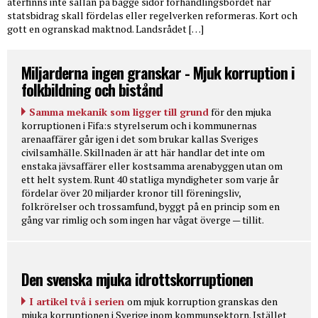
återfinns inte sällan på bägge sidor förhandlingsbordet när
statsbidrag skall fördelas eller regelverken reformeras. Kort och
gott en ogranskad maktnod. Landsrådet […]
Miljarderna ingen granskar - Mjuk korruption i
folkbildning och bistånd
Samma mekanik som ligger till grund
för den mjuka
korruptionen i Fifa:s styrelserum och i kommunernas
arenaaffärer går igen i det som brukar kallas Sveriges
civilsamhälle. Skillnaden är att här handlar det inte om
enstaka jävsaffärer eller kostsamma arenabyggen utan om
ett helt system. Runt 40 statliga myndigheter som varje år
fördelar över 20 miljarder kronor till föreningsliv,
folkrörelser och trossamfund, byggt på en princip som en
gång var rimlig och som ingen har vågat överge — tillit.
Den svenska mjuka idrottskorruptionen
I artikel två i serien
om mjuk korruption granskas den
mjuka korruptionen i Sverige inom kommunsektorn. Istället