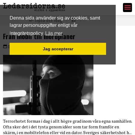
Ledarsidorna.se
Denna sida använder sig av cookies, samt
Tipsa oss idag
lagrar personuppgifter enligt vår
integritetspolicy
Läs mer
Från mobil till mordplaner
Lördag 4 apr 2026
Jag accepterar
Terrorhotet formas i dag i allt högre grad inom våra egna samhällen.
Ofta sker det i det tysta genom idéer som tar form framför en
skärm, i en mobiltelefon eller vid en dator. Sveriges säkerhetshot h...