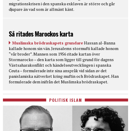
migrationskrisen i den spanska exklaven är större och går
djupare än vad som är allmänt känt.
Så ritades Marockos karta
Muslimska brödraskapets grundare
Hassan al-Banna
kallade honom sin vän. Jerusalems stormufti kallade honom
“vår broder”. Mannen som 1956 ritade kartan över
Stormarocko – den karta som ligger till grund för dagens
Västsaharakonflikt och händelseutvecklingen i spanska
Ceuta – formulerade inte sina anspråk vid sidan av det
panislamiska nätverket kring muftin och Brödraskapet. Han
formulerade dem inifrån det Muslimska brödraskapet.
POLITISK ISLAM