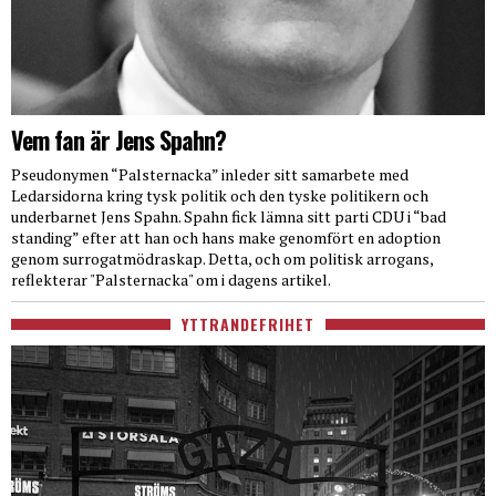
Vem fan är Jens Spahn?
Pseudonymen “Palsternacka” inleder sitt samarbete med
Ledarsidorna kring tysk politik och den tyske politikern och
underbarnet Jens Spahn. Spahn fick lämna sitt parti CDU i “bad
standing” efter att han och hans make genomfört en adoption
genom surrogatmödraskap. Detta, och om politisk arrogans,
reflekterar "Palsternacka" om i dagens artikel.
YTTRANDEFRIHET