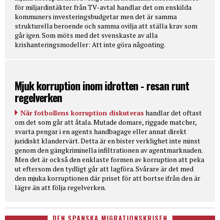
för miljardintäkter från TV-avtal handlar det om enskilda
kommuners investeringsbudgetar men det är samma
strukturella beroende och samma ovilja att ställa krav som
går igen. Som möts med det svenskaste av alla
krishanteringsmodeller: Att inte göra någonting.
Mjuk korruption inom idrotten - resan runt
regelverken
När fotbollens korruption diskuteras
handlar det oftast
om det som går att åtala. Mutade domare, riggade matcher,
svarta pengar i en agents handbagage eller annat direkt
juridiskt klandervärt. Detta är en bister verklighet inte minst
genom den gängkriminella infiltrationen av agentmarknaden.
Men det är också den enklaste formen av korruption att peka
ut eftersom den tydligt går att lagföra. Svårare är det med
den mjuka korruptionen där priset för att bortse ifrån den är
lägre än att följa regelverken.
DEN SPANSKA MIGRATIONSKRISEN