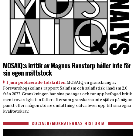
MOSAIQ:s kritik av Magnus Ranstorp håller inte för
sin egen måttstock
I juni publicerade tidskriften
MOSAIQ en granskning av
Försvarshögskolans rapport Salafism och salafistisk jihadism 2.0
från 2022. Granskningen har sina poänger och tar upp befogad kritik
men trovärdigheten faller eftersom granskarna inte själva på någon
punkt eller i någon större omfattning själva lever upp till sina egna
kvalitetskrav.
SOCIALDEMOKRATERNAS HISTORIA