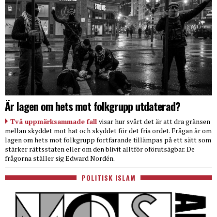
Är lagen om hets mot folkgrupp utdaterad?
Två uppmärksammade fall
visar hur svårt det är att dra gränsen
mellan skyddet mot hat och skyddet för det fria ordet. Frågan är om
lagen om hets mot folkgrupp fortfarande tillämpas på ett sätt som
stärker rättsstaten eller om den blivit alltför oförutsägbar. De
frågorna ställer sig Edward Nordén.
POLITISK ISLAM