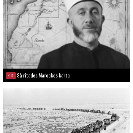
Så ritades Marockos karta
0