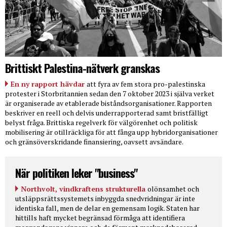
Brittiskt Palestina-nätverk granskas
En ny rapport hävdar
att fyra av fem stora pro-palestinska
protester i Storbritannien sedan den 7 oktober 2023 i själva verket
är organiserade av etablerade biståndsorganisationer. Rapporten
beskriver en reell och delvis underrapporterad samt bristfälligt
belyst fråga. Brittiska regelverk för välgörenhet och politisk
mobilisering är otillräckliga för att fånga upp hybridorganisationer
och gränsöverskridande finansiering, oavsett avsändare.
När politiken leker "business"
Northvolt, vindkraftens strukturella
olönsamhet och
utsläppsrättssystemets inbyggda snedvridningar är inte
identiska fall, men de delar en gemensam logik. Staten har
hittills haft mycket begränsad förmåga att identifiera