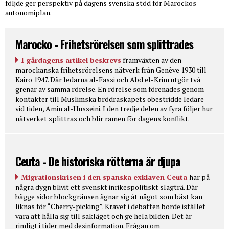
följde ger perspektiv på dagens svenska stöd för Marockos
autonomiplan.
Marocko - Frihetsrörelsen som splittrades
I gårdagens artikel beskrevs
framväxten av den
marockanska frihetsrörelsens nätverk från Genève 1930 till
Kairo 1947. Där ledarna al-Fassi och Abd el-Krim utgör två
grenar av samma rörelse. En rörelse som förenades genom
kontakter till Muslimska brödraskapets obestridde ledare
vid tiden, Amin al-Husseini. I den tredje delen av fyra följer hur
nätverket splittras och blir ramen för dagens konflikt.
Ceuta - De historiska rötterna är djupa
Migrationskrisen i den spanska exklaven Ceuta
har på
några dygn blivit ett svenskt inrikespolitiskt slagträ. Där
bägge sidor blockgränsen ägnar sig åt något som bäst kan
liknas för “Cherry-picking”. Kravet i debatten borde istället
vara att hålla sig till sakläget och ge hela bilden. Det är
rimligt i tider med desinformation. Frågan om