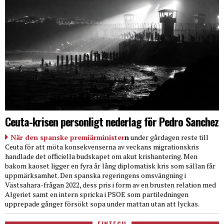
Ceuta-krisen personligt nederlag för Pedro Sanchez
När den spanske premiärminister
n
under gårdagen reste till
Ceuta för att möta konsekvenserna av veckans migrationskris
handlade det officiella budskapet om akut krishantering. Men
bakom kaoset ligger en fyra år lång diplomatisk kris som sällan får
uppmärksamhet. Den spanska regeringens omsvängning i
Västsahara-frågan 2022, dess pris i form av en brusten relation med
Algeriet samt en intern spricka i PSOE som partiledningen
upprepade gånger försökt sopa under mattan utan att lyckas.
FINTECH