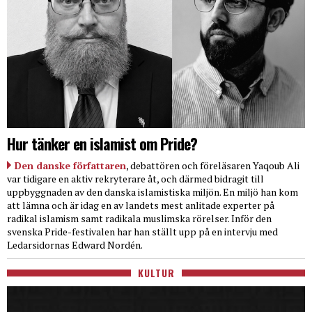
Hur tänker en islamist om Pride?
Den danske författaren
, debattören och föreläsaren Yaqoub Ali
var tidigare en aktiv rekryterare åt, och därmed bidragit till
uppbyggnaden av den danska islamistiska miljön. En miljö han kom
att lämna och är idag en av landets mest anlitade experter på
radikal islamism samt radikala muslimska rörelser. Inför den
svenska Pride-festivalen har han ställt upp på en intervju med
Ledarsidornas Edward Nordén.
KULTUR