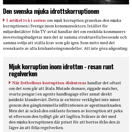
Den svenska mjuka idrottskorruptionen
I artikel två i serien
om mjuk korruption granskas den mjuka
korruptionen i Sverige inom kommunsektorn. Istället för
miljardintäkter från TV-avtal handlar det om enskilda kommuners
investeringsbudgetar men det är samma strukturella beroende och
samma ovilja att ställa krav som går igen. Som möts med det
svenskaste av alla krishanteringsmodeller: Att inte göra någonting.
Mjuk korruption inom idrotten - resan runt
regelverken
När fotbollens korruption diskuteras
handlar det oftast
om det som går att åtala. Mutade domare, riggade matcher,
svarta pengar i en agents handbagage eller annat direkt
juridiskt klandervärt. Detta är en bister verklighet inte minst
genom den gängkriminella infiltrationen av agentmarknaden.
Men det är också den enklaste formen av korruption att peka
ut eftersom den tydligt går att lagföra. Svårare är det med
den mjuka korruptionen där priset för att bortse ifrån den är
lägre än att följa regelverken.