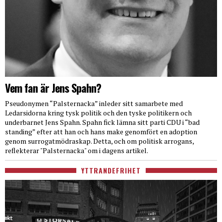
Vem fan är Jens Spahn?
Pseudonymen “Palsternacka” inleder sitt samarbete med
Ledarsidorna kring tysk politik och den tyske politikern och
underbarnet Jens Spahn. Spahn fick lämna sitt parti CDU i “bad
standing” efter att han och hans make genomfört en adoption
genom surrogatmödraskap. Detta, och om politisk arrogans,
reflekterar "Palsternacka" om i dagens artikel.
YTTRANDEFRIHET