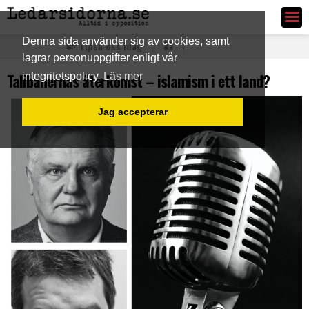
Ledarsidorna.se
Denna sida använder sig av cookies, samt
Tipsa oss idag
lagrar personuppgifter enligt vår
Talibanernas återkomst – islamism i ett land?
integritetspolicy
Läs mer
Jag accepterar