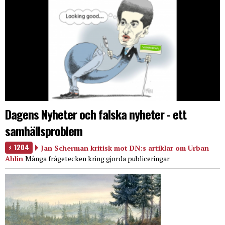
Dagens Nyheter och falska nyheter - ett
samhällsproblem
1204
Jan Scherman kritisk mot DN:s artiklar om Urban
Ahlin
Många frågetecken kring gjorda publiceringar