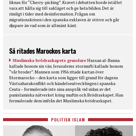
liknas för “Cherry-picking”. Kravet i debatten borde istället
vara att hålla sig till sakläget och ge hela bilden. Det är
rimligt i tider med desinformation. Frågan om
migrationskrisen i den spanska exklaven är större och går
djupare än vad som är allmänt känt.
Så ritades Marockos karta
Muslimska brödraskapets grundare
Hassan al-Banna
kallade honom sin vän. Jerusalems stormufti kallade honom
“vår broder”. Mannen som 1956 ritade kartan över
Stormarocko – den karta som ligger till grund för dagens
Västsaharakonflikt och händelseutvecklingen i spanska
Ceuta – formulerade inte sina anspråk vid sidan av det
panislamiska nätverket kring muftin och Brödraskapet. Han
formulerade dem inifrån det Muslimska brödraskapet.
POLITISK ISLAM