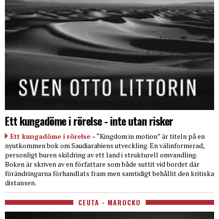
Ett kungadöme i rörelse - inte utan risker
Ett kungadöme i rörelse
– “Kingdom in motion” är titeln på en
nyutkommen bok om Saudiarabiens utveckling. En välinformerad,
personligt buren skildring av ett land i strukturell omvandling.
Boken är skriven av en författare som både suttit vid bordet där
förändringarna förhandlats fram men samtidigt behållit den kritiska
distansen.
CEUTA - MAROCKO