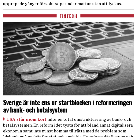
upprepade gånger försökt sopa under mattan utan att lyckas.
FINTECH
Sverige är inte ens ur startblocken i reformeringen
av bank- och betalsystem
USA står inom kort
inför en total omstrukturering av bank- och
betalsystemen. En reform i det tysta för att bland annat digitalisera
ekonomin samt inte minst komma tillrätta med de problem som
"debanking" innebär för stat och enskilda. En reform där Sverige och