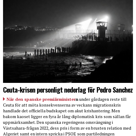
Ceuta-krisen personligt nederlag för Pedro Sanchez
När den spanske premiärminister
n
under gårdagen reste till
Ceuta för att möta konsekvenserna av veckans migrationskris
handlade det officiella budskapet om akut krishantering. Men
bakom kaoset ligger en fyra år lång diplomatisk kris som sällan får
uppmärksamhet. Den spanska regeringens omsvängning i
Västsahara-frågan 2022, dess pris i form av en brusten relation med
Algeriet samt en intern spricka i PSOE som partiledningen