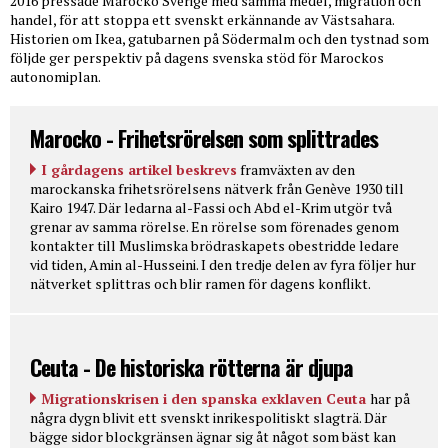
2016 pressade Marocko Sverige med samma medel, migration och
handel, för att stoppa ett svenskt erkännande av Västsahara.
Historien om Ikea, gatubarnen på Södermalm och den tystnad som
följde ger perspektiv på dagens svenska stöd för Marockos
autonomiplan.
Marocko - Frihetsrörelsen som splittrades
I gårdagens artikel beskrevs
framväxten av den
marockanska frihetsrörelsens nätverk från Genève 1930 till
Kairo 1947. Där ledarna al-Fassi och Abd el-Krim utgör två
grenar av samma rörelse. En rörelse som förenades genom
kontakter till Muslimska brödraskapets obestridde ledare
vid tiden, Amin al-Husseini. I den tredje delen av fyra följer hur
nätverket splittras och blir ramen för dagens konflikt.
Ceuta - De historiska rötterna är djupa
Migrationskrisen i den spanska exklaven Ceuta
har på
några dygn blivit ett svenskt inrikespolitiskt slagträ. Där
bägge sidor blockgränsen ägnar sig åt något som bäst kan