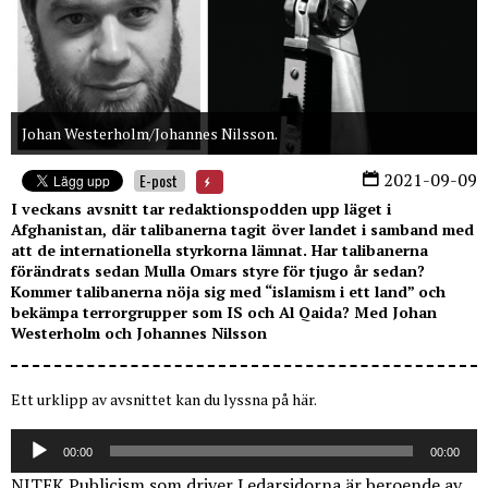
Johan Westerholm/Johannes Nilsson.
2021-09-09
E-post
I veckans avsnitt tar redaktionspodden upp läget i
Afghanistan, där talibanerna tagit över landet i samband med
att de internationella styrkorna lämnat. Har talibanerna
förändrats sedan Mulla Omars styre för tjugo år sedan?
Kommer talibanerna nöja sig med “islamism i ett land” och
bekämpa terrorgrupper som IS och Al Qaida? Med Johan
Westerholm och Johannes Nilsson
Ett urklipp av avsnittet kan du lyssna på här.
Ljudspelare
00:00
00:00
NITEK Publicism som driver Ledarsidorna är beroende av