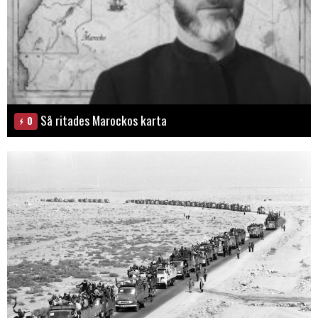
Så ritades Marockos karta
0