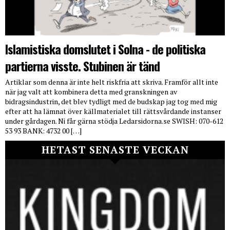
Islamistiska domslutet i Solna - de politiska
partierna visste. Stubinen är tänd
Artiklar som denna är inte helt riskfria att skriva. Framför allt inte
när jag valt att kombinera detta med granskningen av
bidragsindustrin, det blev tydligt med de budskap jag tog med mig
efter att ha lämnat över källmaterialet till rättsvårdande instanser
under gårdagen. Ni får gärna stödja Ledarsidorna.se SWISH: 070-612
53 93 BANK: 4732 00 […]
HETAST SENASTE VECKAN