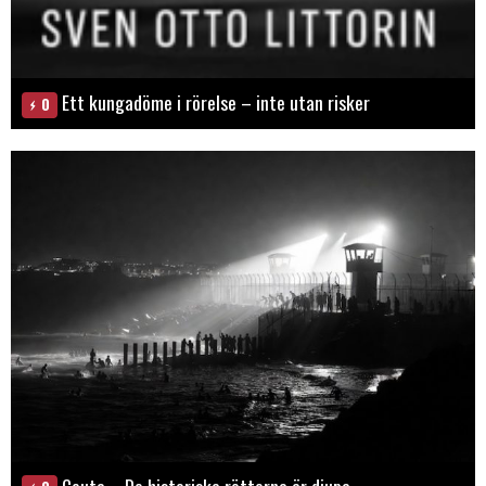
Ett kungadöme i rörelse – inte utan risker
0
Ceuta – De historiska rötterna är djupa