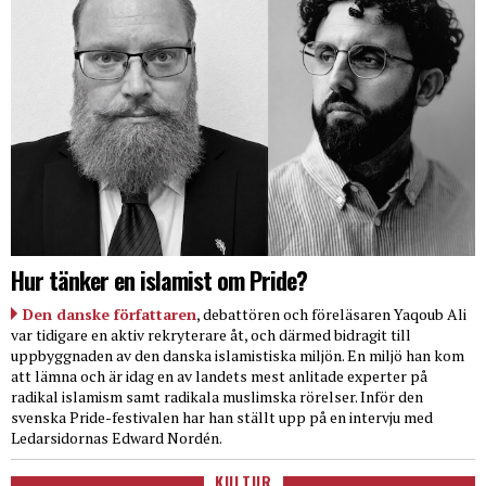
Hur tänker en islamist om Pride?
Den danske författaren
, debattören och föreläsaren Yaqoub Ali
var tidigare en aktiv rekryterare åt, och därmed bidragit till
uppbyggnaden av den danska islamistiska miljön. En miljö han kom
att lämna och är idag en av landets mest anlitade experter på
radikal islamism samt radikala muslimska rörelser. Inför den
svenska Pride-festivalen har han ställt upp på en intervju med
Ledarsidornas Edward Nordén.
KULTUR