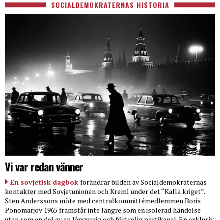
SOCIALDEMOKRATERNAS HISTORIA
Vi var redan vänner
En sovjetisk dagbok
förändrar bilden av Socialdemokraternas
kontakter med Sovjetunionen och Kreml under det “Kalla kriget”.
Sten Anderssons möte med centralkommittémedlemmen Boris
Ponomarjov 1965 framstår inte längre som en isolerad händelse
utan som en del av en långvarig och förtrolig partikanal. En exklusiv