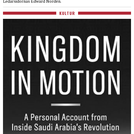
Ledarsidornas Edward Nordén.
KULTUR