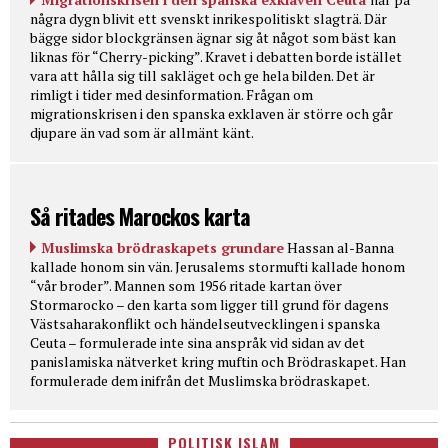
några dygn blivit ett svenskt inrikespolitiskt slagträ. Där
bägge sidor blockgränsen ägnar sig åt något som bäst kan
liknas för “Cherry-picking”. Kravet i debatten borde istället
vara att hålla sig till sakläget och ge hela bilden. Det är
rimligt i tider med desinformation. Frågan om
migrationskrisen i den spanska exklaven är större och går
djupare än vad som är allmänt känt.
Så ritades Marockos karta
Muslimska brödraskapets grundare
Hassan al-Banna
kallade honom sin vän. Jerusalems stormufti kallade honom
“vår broder”. Mannen som 1956 ritade kartan över
Stormarocko – den karta som ligger till grund för dagens
Västsaharakonflikt och händelseutvecklingen i spanska
Ceuta – formulerade inte sina anspråk vid sidan av det
panislamiska nätverket kring muftin och Brödraskapet. Han
formulerade dem inifrån det Muslimska brödraskapet.
POLITISK ISLAM