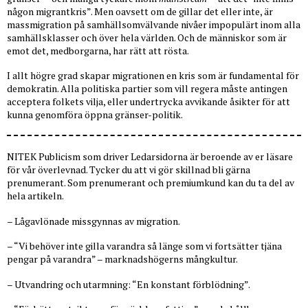
någon migrantkris”. Men oavsett om de gillar det eller inte, är
massmigration på samhällsomvälvande nivåer impopulärt inom alla
samhällsklasser och över hela världen. Och de människor som är
emot det, medborgarna, har rätt att rösta.
I allt högre grad skapar migrationen en kris som är fundamental för
demokratin.
Alla politiska partier som vill regera måste antingen
acceptera folkets vilja, eller undertrycka avvikande åsikter för att
kunna genomföra öppna gränser-politik.
NITEK Publicism som driver Ledarsidorna är beroende av er läsare
för vår överlevnad. Tycker du att vi gör skillnad bli gärna
prenumerant. Som prenumerant och premiumkund kan du ta del av
hela artikeln.
– Lågavlönade missgynnas av migration.
– “Vi behöver inte gilla varandra så länge som vi fortsätter tjäna
pengar på varandra” – marknadshögerns mångkultur.
– Utvandring och utarmning: “En konstant förblödning”.