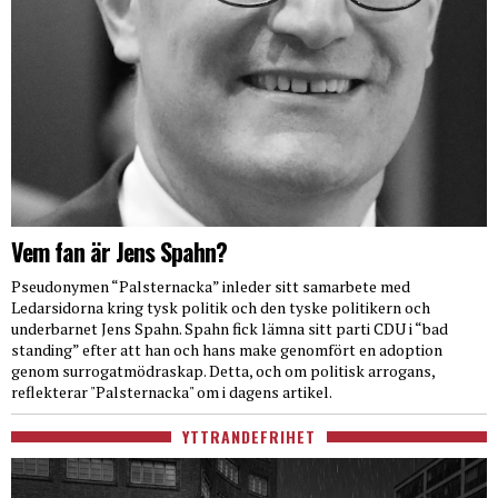
Vem fan är Jens Spahn?
Pseudonymen “Palsternacka” inleder sitt samarbete med
Ledarsidorna kring tysk politik och den tyske politikern och
underbarnet Jens Spahn. Spahn fick lämna sitt parti CDU i “bad
standing” efter att han och hans make genomfört en adoption
genom surrogatmödraskap. Detta, och om politisk arrogans,
reflekterar "Palsternacka" om i dagens artikel.
YTTRANDEFRIHET