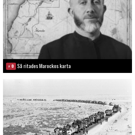
Så ritades Marockos karta
0