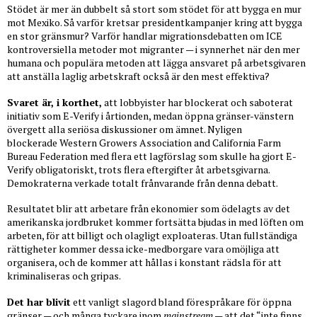
Stödet är mer än dubbelt så stort som stödet för att bygga en mur
mot Mexiko. Så varför kretsar presidentkampanjer kring att bygga
en stor gränsmur? Varför handlar migrationsdebatten om ICE
kontroversiella metoder mot migranter
— i synnerhet när den mer
humana och populära metoden att lägga ansvaret på arbetsgivaren
att anställa laglig arbetskraft också är den mest effektiva?
Svaret är, i korthet,
att lobbyister har blockerat och saboterat
initiativ som
E-Verify i årtionden, medan öppna gränser-vänstern
övergett alla seriösa diskussioner om ämnet. Nyligen
blockerade Western Growers Association and California Farm
Bureau Federation med flera ett lagförslag som skulle ha gjort E-
Verify obligatoriskt, trots flera eftergifter åt arbetsgivarna.
Demokraterna verkade totalt frånvarande från denna debatt.
Resultatet blir att arbetare från ekonomier som ödelagts av det
amerikanska jordbruket kommer fortsätta bjudas in med löften om
arbeten, för att billigt och olagligt exploateras. Utan fullständiga
rättigheter kommer dessa icke-medborgare vara omöjliga att
organisera, och de kommer att hållas i konstant rädsla för att
kriminaliseras och gripas.
Det har blivit
ett vanligt slagord bland förespråkare för öppna
gränser
— och många tyckare inom
mainstream
— att det “inte finns