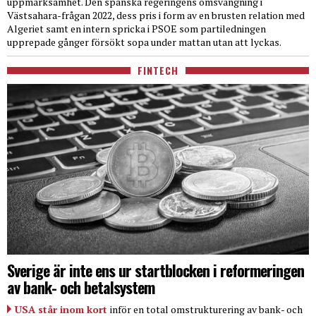
uppmärksamhet. Den spanska regeringens omsvängning i
Västsahara-frågan 2022, dess pris i form av en brusten relation med
Algeriet samt en intern spricka i PSOE som partiledningen
upprepade gånger försökt sopa under mattan utan att lyckas.
FINTECH
Sverige är inte ens ur startblocken i reformeringen
av bank- och betalsystem
USA står inom kort
inför en total omstrukturering av bank- och