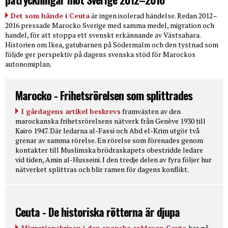
Det som hände i Ceuta
är ingen isolerad händelse. Redan 2012–
2016 pressade Marocko Sverige med samma medel, migration och
handel, för att stoppa ett svenskt erkännande av Västsahara.
Historien om Ikea, gatubarnen på Södermalm och den tystnad som
följde ger perspektiv på dagens svenska stöd för Marockos
autonomiplan.
Marocko - Frihetsrörelsen som splittrades
I gårdagens artikel beskrevs
framväxten av den
marockanska frihetsrörelsens nätverk från Genève 1930 till
Kairo 1947. Där ledarna al-Fassi och Abd el-Krim utgör två
grenar av samma rörelse. En rörelse som förenades genom
kontakter till Muslimska brödraskapets obestridde ledare
vid tiden, Amin al-Husseini. I den tredje delen av fyra följer hur
nätverket splittras och blir ramen för dagens konflikt.
Ceuta - De historiska rötterna är djupa
Migrationskrisen i den spanska exklaven Ceuta
har på