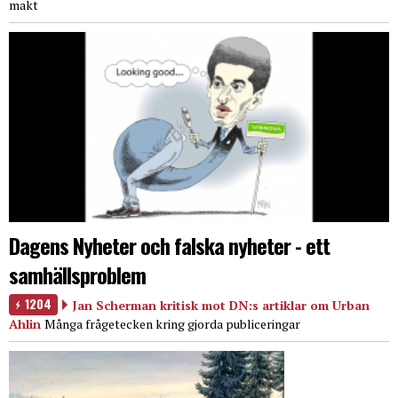
makt
Dagens Nyheter och falska nyheter - ett
samhällsproblem
1204
Jan Scherman kritisk mot DN:s artiklar om Urban
Ahlin
Många frågetecken kring gjorda publiceringar