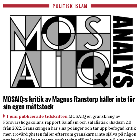
POLITISK ISLAM
MOSAIQ:s kritik av Magnus Ranstorp håller inte för
sin egen måttstock
I juni publicerade tidskriften
MOSAIQ en granskning av
Försvarshögskolans rapport Salafism och salafistisk jihadism 2.0
från 2022. Granskningen har sina poänger och tar upp befogad kritik
men trovärdigheten faller eftersom granskarna inte själva på någon
punkt eller i någon större omfattning själva lever upp till sina egna