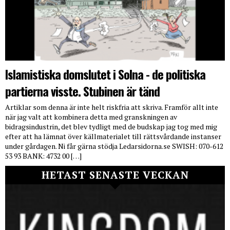
Islamistiska domslutet i Solna - de politiska
partierna visste. Stubinen är tänd
Artiklar som denna är inte helt riskfria att skriva. Framför allt inte
när jag valt att kombinera detta med granskningen av
bidragsindustrin, det blev tydligt med de budskap jag tog med mig
efter att ha lämnat över källmaterialet till rättsvårdande instanser
under gårdagen. Ni får gärna stödja Ledarsidorna.se SWISH: 070-612
53 93 BANK: 4732 00 […]
HETAST SENASTE VECKAN