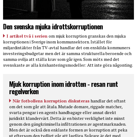
Den svenska mjuka idrottskorruptionen
I artikel två i serien
om mjuk korruption granskas den mjuka
korruptionen i Sverige inom kommunsektorn. Istället för
miljardintäkter från TV-avtal handlar det om enskilda kommuners
investeringsbudgetar men det är samma strukturella beroende och
samma ovilja att ställa krav som går igen. Som möts med det
svenskaste av alla krishanteringsmodeller: Att inte göra någonting.
Mjuk korruption inom idrotten - resan runt
regelverken
När fotbollens korruption diskuteras
handlar det oftast
om det som går att åtala. Mutade domare, riggade matcher,
svarta pengar i en agents handbagage eller annat direkt
juridiskt klandervärt. Detta är en bister verklighet inte minst
genom den gängkriminella infiltrationen av agentmarknaden.
Men det är också den enklaste formen av korruption att peka
ut eftersom den tydligt går att lagföra. Svårare är det med