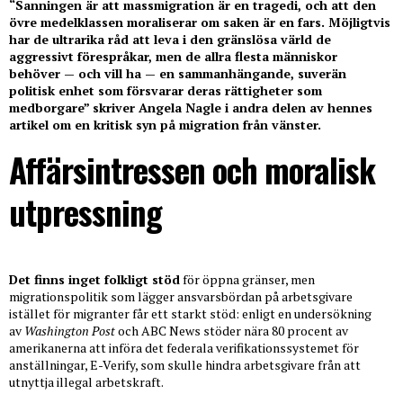
“S
anningen är att massmigration är en tragedi, och att den
övre medelklassen moraliserar om saken är en fars. Möjligtvis
har de ultrarika råd att leva i den gränslösa värld de
aggressivt förespråkar, men de allra flesta människor
behöver
— och vill ha
— en sammanhängande, suverän
politisk enhet som försvarar deras rättigheter som
medborgare
” skriver Angela Nagle i andra delen av hennes
artikel om en kritisk syn på migration från vänster.
Affärsintressen och moralisk
utpressning
Det finns inget folkligt stöd
för öppna gränser, men
migrationspolitik som lägger ansvarsbördan på arbetsgivare
istället för migranter får ett starkt stöd: enligt en undersökning
av
Washington Post
och ABC News stöder nära 80 procent av
amerikanerna att införa det federala verifikationssystemet för
anställningar, E-Verify, som skulle hindra arbetsgivare från att
utnyttja illegal arbetskraft.