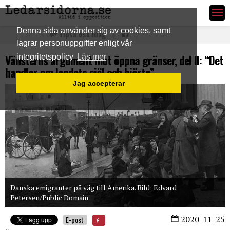
Ledarsidorna.se
Denna sida använder sig av cookies, samt
Tipsa oss idag
lagrar personuppgifter enligt vår
Vänsterns argument mot öppna gränser, del II: “Det
integritetspolicy
Läs mer
handlar om landets själ och hjärta”
Jag accepterar
Danska emigranter på väg till Amerika. Bild: Edvard
Petersen/Public Domain
2020-11-25
E-post