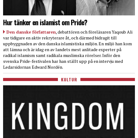
Hur tänker en islamist om Pride?
Den danske författaren
, debattören och föreläsaren Yaqoub Ali
var tidigare en aktiv rekryterare åt, och därmed bidragit till
uppbyggnaden av den danska islamistiska miljön. En miljö han kom
att lämna och är idag en av landets mest anlitade experter på
radikal islamism samt radikala muslimska rörelser. Inför den
svenska Pride-festivalen har han ställt upp på en intervju med
Ledarsidornas Edward Nordén.
KULTUR