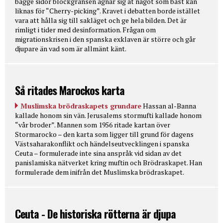
bägge sidor blockgränsen ägnar sig åt något som bäst kan
liknas för “Cherry-picking”. Kravet i debatten borde istället
vara att hålla sig till sakläget och ge hela bilden. Det är
rimligt i tider med desinformation. Frågan om
migrationskrisen i den spanska exklaven är större och går
djupare än vad som är allmänt känt.
Så ritades Marockos karta
Muslimska brödraskapets grundare
Hassan al-Banna
kallade honom sin vän. Jerusalems stormufti kallade honom
“vår broder”. Mannen som 1956 ritade kartan över
Stormarocko – den karta som ligger till grund för dagens
Västsaharakonflikt och händelseutvecklingen i spanska
Ceuta – formulerade inte sina anspråk vid sidan av det
panislamiska nätverket kring muftin och Brödraskapet. Han
formulerade dem inifrån det Muslimska brödraskapet.
Ceuta - De historiska rötterna är djupa