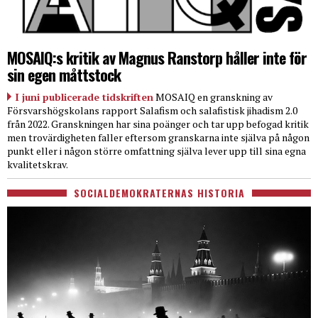
MOSAIQ:s kritik av Magnus Ranstorp håller inte för
sin egen måttstock
I juni publicerade tidskriften
MOSAIQ en granskning av
Försvarshögskolans rapport Salafism och salafistisk jihadism 2.0
från 2022. Granskningen har sina poänger och tar upp befogad kritik
men trovärdigheten faller eftersom granskarna inte själva på någon
punkt eller i någon större omfattning själva lever upp till sina egna
kvalitetskrav.
SOCIALDEMOKRATERNAS HISTORIA