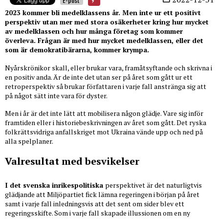
2023 kommer bli medelklassens år. Men inte ur ett positivt
perspektiv utan mer med stora osäkerheter kring hur mycket
av medelklassen och hur många företag som kommer
överleva. Frågan är med hur mycket medelklassen, eller det
som är demokratibärarna, kommer krympa.
Nyårskrönikor skall, eller brukar vara, framåtsyftande och skrivna i
en positiv anda. Är de inte det utan ser på året som gått ur ett
retroperspektiv så brukar författaren i varje fall anstränga sig att
på något sätt inte vara för dyster.
Men i år är det inte lätt att mobilisera någon glädje. Vare sig inför
framtiden eller i historiebeskrivningen av året som gått. Det ryska
folkrättsvidriga anfallskriget mot Ukraina vände upp och ned på
alla spelplaner.
Valresultat med besvikelser
I det svenska inrikespolitiska
perspektivet är det naturligtvis
glädjande att Miljöpartiet fick lämna regeringen i början på året
samt i varje fall inledningsvis att det sent om sider blev ett
regeringsskifte. Som i varje fall skapade illussionen om en ny