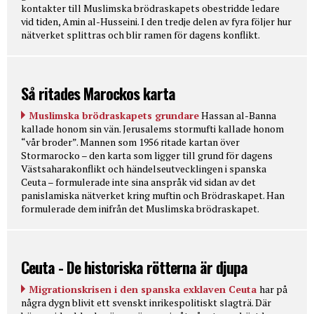
kontakter till Muslimska brödraskapets obestridde ledare
vid tiden, Amin al-Husseini. I den tredje delen av fyra följer hur
nätverket splittras och blir ramen för dagens konflikt.
Så ritades Marockos karta
Muslimska brödraskapets grundare
Hassan al-Banna
kallade honom sin vän. Jerusalems stormufti kallade honom
“vår broder”. Mannen som 1956 ritade kartan över
Stormarocko – den karta som ligger till grund för dagens
Västsaharakonflikt och händelseutvecklingen i spanska
Ceuta – formulerade inte sina anspråk vid sidan av det
panislamiska nätverket kring muftin och Brödraskapet. Han
formulerade dem inifrån det Muslimska brödraskapet.
Ceuta - De historiska rötterna är djupa
Migrationskrisen i den spanska exklaven Ceuta
har på
några dygn blivit ett svenskt inrikespolitiskt slagträ. Där