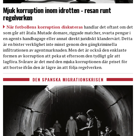
Mjuk korruption inom idrotten - resan runt
regelverken
När fotbollens korruption diskuteras
handlar det oftast om det
som går att åtala. Mutade domare, riggade matcher, svarta pengar i
en agents handbagage eller annat direkt juridiskt klandervärt. Detta
är en bister verklighet inte minst genom den gängkriminella
infiltrationen av agentmarknaden. Men det är också den enklaste
formen av korruption att peka ut eftersom den tydligt går att
lagföra. Svårare är det med den mjuka korruptionen där priset för
att bortse ifrån den är lägre än att följa regelverken.
DEN SPANSKA MIGRATIONSKRISEN