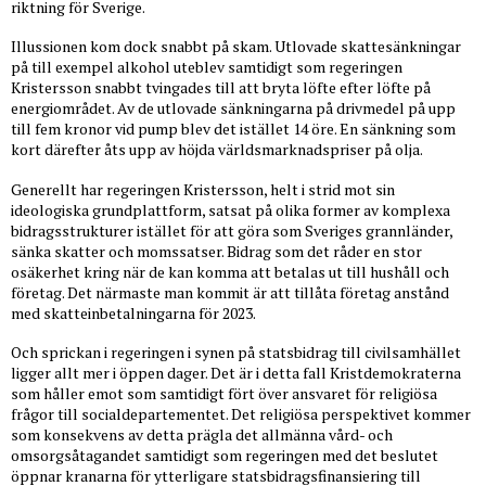
riktning för Sverige.
Illussionen kom dock snabbt på skam. Utlovade skattesänkningar
på till exempel alkohol uteblev samtidigt som regeringen
Kristersson snabbt tvingades till att bryta löfte efter löfte på
energiområdet. Av de utlovade sänkningarna på drivmedel på upp
till fem kronor vid pump blev det istället 14 öre. En sänkning som
kort därefter åts upp av höjda världsmarknadspriser på olja.
Generellt har regeringen Kristersson, helt i strid mot sin
ideologiska grundplattform, satsat på olika former av komplexa
bidragsstrukturer istället för att göra som Sveriges grannländer,
sänka skatter och momssatser. Bidrag som det råder en stor
osäkerhet kring när de kan komma att betalas ut till hushåll och
företag. Det närmaste man kommit är att tillåta företag anstånd
med skatteinbetalningarna för 2023.
Och sprickan i regeringen i synen på statsbidrag till civilsamhället
ligger allt mer i öppen dager. Det är i detta fall Kristdemokraterna
som håller emot som samtidigt fört över ansvaret för religiösa
frågor till socialdepartementet. Det religiösa perspektivet kommer
som konsekvens av detta prägla det allmänna vård- och
omsorgsåtagandet samtidigt som regeringen med det beslutet
öppnar kranarna för ytterligare statsbidragsfinansiering till