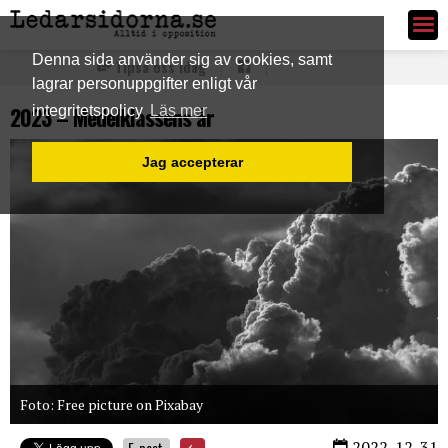
Ledarsidorna.se
Denna sida använder sig av cookies, samt
Tipsa oss idag
lagrar personuppgifter enligt vår
2023 – Medelklassens år
integritetspolicy
Läs mer
Jag accepterar
Foto: Free picture on Pixabay
2022-12-31
E-post