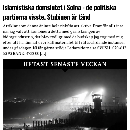
Islamistiska domslutet i Solna - de politiska
partierna visste. Stubinen är tänd
Artiklar som denna är inte helt riskfria att skriva. Framför allt inte
när jag valt att kombinera detta med granskningen av
bidragsindustrin, det blev tydligt med de budskap jag tog med mig
efter att ha lämnat över källmaterialet till rättsvårdande instanser
under gårdagen. Ni får gärna stödja Ledarsidorna.se SWISH: 070-612
53 93 BANK: 4732 00 […]
HETAST SENASTE VECKAN