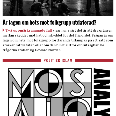
Är lagen om hets mot folkgrupp utdaterad?
Två uppmärksammade fall
visar hur svårt det är att dra gränsen
mellan skyddet mot hat och skyddet för det fria ordet. Frågan är om
lagen om hets mot folkgrupp fortfarande tillämpas på ett sätt som
stärker rättsstaten eller om den blivit alltför oförutsägbar. De
frågorna ställer sig Edward Nordén.
POLITISK ISLAM