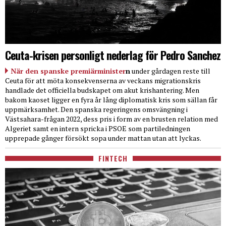
Ceuta-krisen personligt nederlag för Pedro Sanchez
När den spanske premiärminister
n
under gårdagen reste till
Ceuta för att möta konsekvenserna av veckans migrationskris
handlade det officiella budskapet om akut krishantering. Men
bakom kaoset ligger en fyra år lång diplomatisk kris som sällan får
uppmärksamhet. Den spanska regeringens omsvängning i
Västsahara-frågan 2022, dess pris i form av en brusten relation med
Algeriet samt en intern spricka i PSOE som partiledningen
upprepade gånger försökt sopa under mattan utan att lyckas.
FINTECH