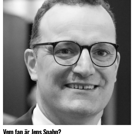
Vem fan är Jens Spahn?