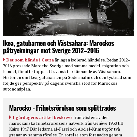
Ikea, gatubarnen och Västsahara: Marockos
påtryckningar mot Sverige 2012–2016
Det som hände i Ceuta
är ingen isolerad händelse. Redan 2012–
2016 pressade Marocko Sverige med samma medel, migration och
handel, för att stoppa ett svenskt erkännande av Västsahara.
Historien om Ikea, gatubarnen på Södermalm och den tystnad som
följde ger perspektiv på dagens svenska stöd för Marockos
autonomiplan.
Marocko - Frihetsrörelsen som splittrades
I gårdagens artikel beskrevs
framväxten av den
marockanska frihetsrörelsens nätverk från Genève 1930 till
Kairo 1947. Där ledarna al-Fassi och Abd el-Krim utgör två
grenar av samma rörelse. En rörelse som förenades genom