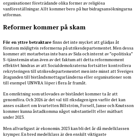
organisationer företrädande olika former av religiösa
vanföreställningar. Allt kommer bero på hur bidragsansökningarna
utformas.
Reformer kommer på skam
För en yttre betraktare
finns det inte mycket att glädjas åt
förutom möjligtvis reformerna på utrikesdepartementet. Men dessa
kommer att motarbetas inte bara av Sida och internt av ”opolitiska”
S-tjänstemän utan även av det faktum att detta reformmoment
effektivt hindras av att Socialdemokraterna fortsätter kontrollera
rekryteringen till utrikesdepartementet men inte minst att Sveriges
åtaganden till biståndsmottagarländerna eller organisationer som
till exempel UNWRA löper i flera år framåt.
En omriktning som utlovades av biståndet kommer ta år att
genomföra. Och 2026 är det val till riksdagen igen varför det kan
anses osäkert om kvartetten Billström, Forsell, Janse och Knutsson
kommer kunna åstadkomma något substantiellt eller mätbart
under 2023.
Men allvarligast är ekonomin. 2023 kan bli det år då medelklassen
krymper. En bred medelklass är den enskilt viktigaste