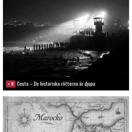
Ceuta – De historiska rötterna är djupa
0