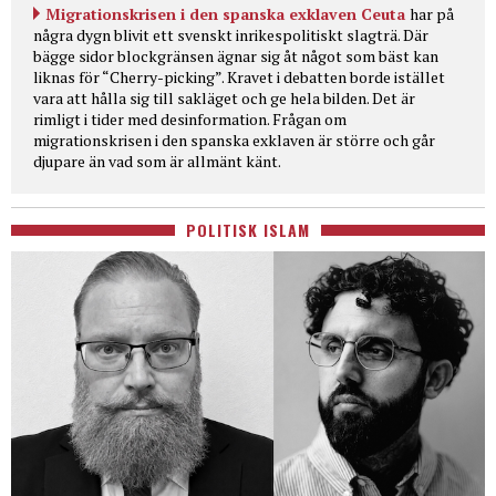
Migrationskrisen i den spanska exklaven Ceuta
har på
några dygn blivit ett svenskt inrikespolitiskt slagträ. Där
bägge sidor blockgränsen ägnar sig åt något som bäst kan
liknas för “Cherry-picking”. Kravet i debatten borde istället
vara att hålla sig till sakläget och ge hela bilden. Det är
rimligt i tider med desinformation. Frågan om
migrationskrisen i den spanska exklaven är större och går
djupare än vad som är allmänt känt.
POLITISK ISLAM