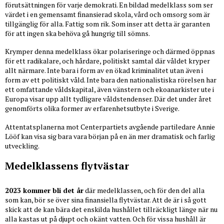
förutsättningen för varje demokrati. En bildad medelklass som ser
värdet i en gemensamt finansierad skola, vård och omsorg som är
tillgänglig för alla. Fattig som rik. Som inser att detta är garanten
för att ingen ska behöva gå hungrig till sömns.
Krymper denna medelklass ökar polariseringe och därmed öppnas
för ett radikalare, och hårdare, politiskt samtal där våldet kryper
allt närmare. Inte bara i form av en ökad kriminalitet utan även i
form av ett politiskt våld. Inte bara den nationalistiska rörelsen har
ett omfattande våldskapital, även vänstern och ekoanarkister ute i
Europa visar upp allt tydligare våldstendenser. Där det under året
genomförts olika former av erfarenhetsutbyte i Sverige.
Attentatsplanerna mot Centerpartiets avgående partiledare Annie
Lööf kan visa sig bara vara början på en än mer dramatisk och farlig
utveckling.
Medelklassens flytvästar
2023 kommer bli det år
där medelklassen, och för den del alla
som kan, bör se över sina finansiella flytvästar. Att de är i så gott
skick att de kan bära det enskilda hushållet tillräckligt länge när nu
alla kastas ut på djupt och okänt vatten. Och för vissa hushåll är