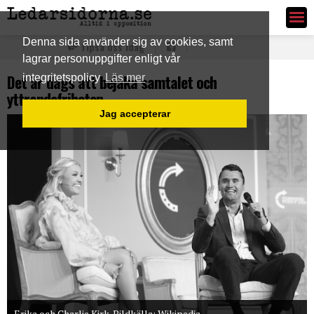
Ledarsidorna.se
Denna sida använder sig av cookies, samt
Tipsa oss idag
lagrar personuppgifter enligt vår
Det är dags att bejaka samtalet och
integritetspolicy
Läs mer
yttrandefriheten
Jag accepterar
Erika och Charlie Kirk. Bildkälla: Wikipedia