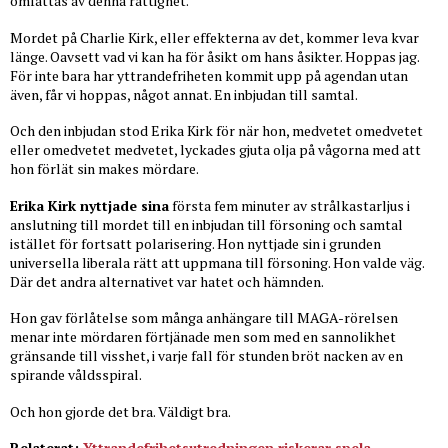
omfattas av denna rättighet.
Mordet på Charlie Kirk, eller effekterna av det, kommer leva kvar
länge. Oavsett vad vi kan ha för åsikt om hans åsikter. Hoppas jag.
För inte bara har yttrandefriheten kommit upp på agendan utan
även, får vi hoppas, något annat. En inbjudan till samtal.
Och den inbjudan stod Erika Kirk för när hon, medvetet omedvetet
eller omedvetet medvetet, lyckades gjuta olja på vågorna med att
hon förlät sin makes mördare.
Erika Kirk nyttjade sina
första fem minuter av strålkastarljus i
anslutning till mordet till en inbjudan till försoning och samtal
istället för fortsatt polarisering. Hon nyttjade sin i grunden
universella liberala rätt att uppmana till försoning. Hon valde väg.
Där det andra alternativet var hatet och hämnden.
Hon gav förlåtelse som många anhängare till MAGA-rörelsen
menar inte mördaren förtjänade men som med en sannolikhet
gränsande till visshet, i varje fall för stunden bröt nacken av en
spirande våldsspiral.
Och hon gjorde det bra. Väldigt bra.
Relaterat:
Yttrandefrihetsutredningen riskerar spela