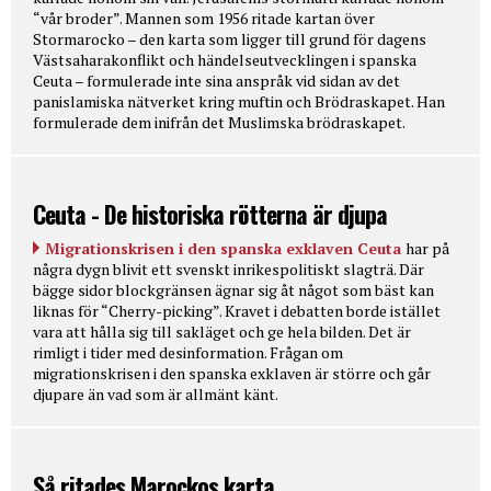
“vår broder”. Mannen som 1956 ritade kartan över
Stormarocko – den karta som ligger till grund för dagens
Västsaharakonflikt och händelseutvecklingen i spanska
Ceuta – formulerade inte sina anspråk vid sidan av det
panislamiska nätverket kring muftin och Brödraskapet. Han
formulerade dem inifrån det Muslimska brödraskapet.
Ceuta - De historiska rötterna är djupa
Migrationskrisen i den spanska exklaven Ceuta
har på
några dygn blivit ett svenskt inrikespolitiskt slagträ. Där
bägge sidor blockgränsen ägnar sig åt något som bäst kan
liknas för “Cherry-picking”. Kravet i debatten borde istället
vara att hålla sig till sakläget och ge hela bilden. Det är
rimligt i tider med desinformation. Frågan om
migrationskrisen i den spanska exklaven är större och går
djupare än vad som är allmänt känt.
Så ritades Marockos karta