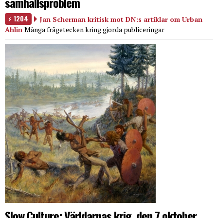
samhällsproblem
1204
Jan Scherman kritisk mot DN:s artiklar om Urban
Ahlin
Många frågetecken kring gjorda publiceringar
Slow Culture: Världarnas krig, den 7 oktober,