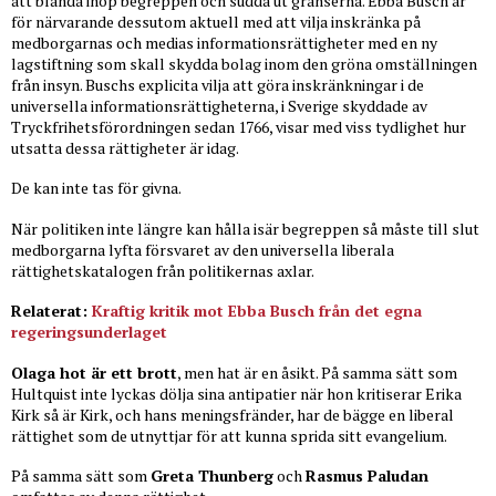
att blanda ihop begreppen och sudda ut gränserna. Ebba Busch är
för närvarande dessutom aktuell med att vilja inskränka på
medborgarnas och medias informationsrättigheter med en ny
lagstiftning som skall skydda bolag inom den gröna omställningen
från insyn. Buschs explicita vilja att göra inskränkningar i de
universella informationsrättigheterna, i Sverige skyddade av
Tryckfrihetsförordningen sedan 1766, visar med viss tydlighet hur
utsatta dessa rättigheter är idag.
De kan inte tas för givna.
När politiken inte längre kan hålla isär begreppen så måste till slut
medborgarna lyfta försvaret av den universella liberala
rättighetskatalogen från politikernas axlar.
Relaterat:
Kraftig kritik mot Ebba Busch från det egna
regeringsunderlaget
Olaga hot är ett brott
, men hat är en åsikt. På samma sätt som
Hultquist inte lyckas dölja sina antipatier när hon kritiserar Erika
Kirk så är Kirk, och hans meningsfränder, har de bägge en liberal
rättighet som de utnyttjar för att kunna sprida sitt evangelium.
På samma sätt som
Greta Thunberg
och
Rasmus Paludan