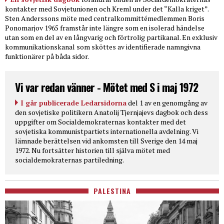
kontakter med Sovjetunionen och Kreml under det “Kalla kriget”.
Sten Anderssons möte med centralkommittémedlemmen Boris
Ponomarjov 1965 framstår inte längre som en isolerad händelse
utan som en del av en långvarig och förtrolig partikanal. En exklusiv
kommunikationskanal som sköttes av identifierade namngivna
funktionärer på båda sidor.
Vi var redan vänner - Mötet med S i maj 1972
I går publicerade Ledarsidorna
del 1 av en genomgång av
den sovjetiske politikern Anatolij Tjernjajevs dagbok och dess
uppgifter om Socialdemokraternas kontakter med det
sovjetiska kommunistpartiets internationella avdelning. Vi
lämnade berättelsen vid ankomsten till Sverige den 14 maj
1972. Nu fortsätter historien till själva mötet med
socialdemokraternas partiledning.
PALESTINA