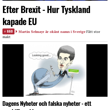
Efter Brexit - Hur Tyskland
kapade EU
660
Martin Selmayr är okänt namn i Sverige
Fått stor
makt
Dagens Nyheter och falska nyheter - ett