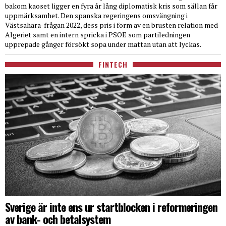
bakom kaoset ligger en fyra år lång diplomatisk kris som sällan får
uppmärksamhet. Den spanska regeringens omsvängning i
Västsahara-frågan 2022, dess pris i form av en brusten relation med
Algeriet samt en intern spricka i PSOE som partiledningen
upprepade gånger försökt sopa under mattan utan att lyckas.
FINTECH
Sverige är inte ens ur startblocken i reformeringen
av bank- och betalsystem