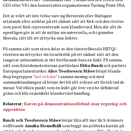
CEO eller VD i den konservativa organisationen Turning Point USA.
Det är svårt att inte tolka
vare sig Bernstein eller Hultquist
uttalande eller artiklar på ett sådant sätt att Kirk och den rörelse
som paret Kirk representerade som klandervärd. Men där allt de
egentligen gör är att de nyttjar sin universella, och i grunden
liberala, rätt till att uttrycka sina åsikter.
På samma sätt som stora delar av den vänsterliberala HBTQI-
rörelsen nu uttrycker sin Israelkritik på ett sådant sätt att den
tangerar antisemitism är det fortfarande bara en åsikt. På samma
sätt som Kristdemokraternas partiledare
Ebba Busch
och partiets
Europaparlamentariker
Alice Teodorescu Måwe
börjat blanda
ihop begreppen
”hot och hat”
i samma mening och med
sammanblandningen så börjar det bli allt svårare att förstå vad de
menar. Vid vilken punkt som en åsikt går över en icke definierad
gräns och blir en juridiskt klandervärd handling.
Relaterat:
Kaven på demonstrationsförbud enar regering och
opposition
Busch och Teodorescu Måwe
börjar låta allt mer lik S-kvinnors
ordförande
Annika Strandhäll
som byggt sin politiska karriär på