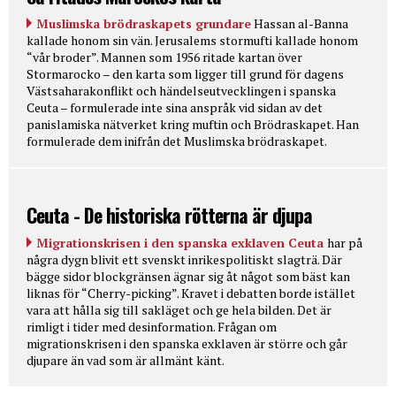
Muslimska brödraskapets grundare
Hassan al-Banna
kallade honom sin vän. Jerusalems stormufti kallade honom
“vår broder”. Mannen som 1956 ritade kartan över
Stormarocko – den karta som ligger till grund för dagens
Västsaharakonflikt och händelseutvecklingen i spanska
Ceuta – formulerade inte sina anspråk vid sidan av det
panislamiska nätverket kring muftin och Brödraskapet. Han
formulerade dem inifrån det Muslimska brödraskapet.
Ceuta - De historiska rötterna är djupa
Migrationskrisen i den spanska exklaven Ceuta
har på
några dygn blivit ett svenskt inrikespolitiskt slagträ. Där
bägge sidor blockgränsen ägnar sig åt något som bäst kan
liknas för “Cherry-picking”. Kravet i debatten borde istället
vara att hålla sig till sakläget och ge hela bilden. Det är
rimligt i tider med desinformation. Frågan om
migrationskrisen i den spanska exklaven är större och går
djupare än vad som är allmänt känt.