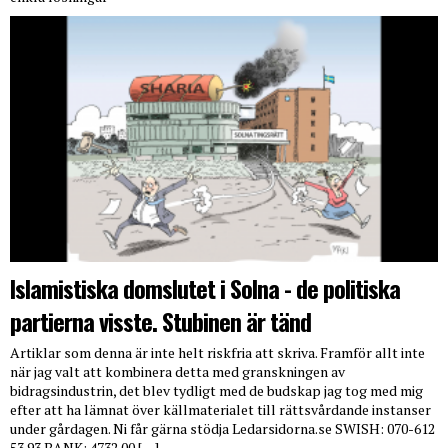
Islamistiska domslutet i Solna - de politiska
partierna visste. Stubinen är tänd
Artiklar som denna är inte helt riskfria att skriva. Framför allt inte
när jag valt att kombinera detta med granskningen av
bidragsindustrin, det blev tydligt med de budskap jag tog med mig
efter att ha lämnat över källmaterialet till rättsvårdande instanser
under gårdagen. Ni får gärna stödja Ledarsidorna.se SWISH: 070-612
53 93 BANK: 4732 00 […]