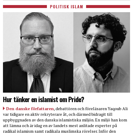
POLITISK ISLAM
Hur tänker en islamist om Pride?
Den danske författaren
, debattören och föreläsaren Yaqoub Ali
var tidigare en aktiv rekryterare åt, och därmed bidragit till
uppbyggnaden av den danska islamistiska miljön. En miljö han kom
att lämna och är idag en av landets mest anlitade experter på
radikal islamism samt radikala muslimska rörelser. Inför den