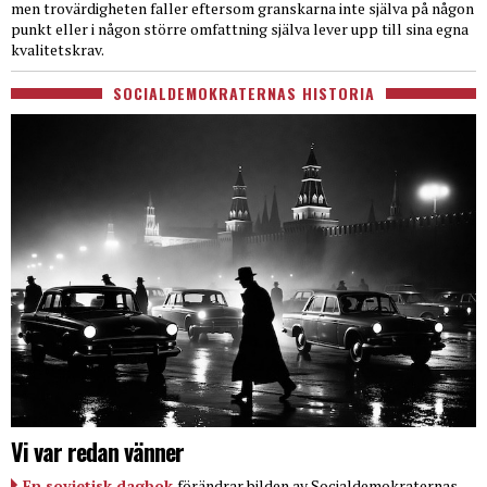
men trovärdigheten faller eftersom granskarna inte själva på någon
punkt eller i någon större omfattning själva lever upp till sina egna
kvalitetskrav.
SOCIALDEMOKRATERNAS HISTORIA
Vi var redan vänner
En sovjetisk dagbok
förändrar bilden av Socialdemokraternas