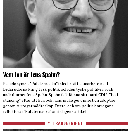
Vem fan är Jens Spahn?
Pseudonymen “Palsternacka” inleder sitt samarbete med
Ledarsidorna kring tysk politik och den tyske politikern och
underbarnet Jens Spahn. Spahn fick lämna sitt parti CDU i “bad
standing” efter att han och hans make genomfört en adoption
genom surrogatmödraskap. Detta, och om politisk arrogans,
reflekterar "Palsternacka" om i dagens artikel.
YTTRANDEFRIHET