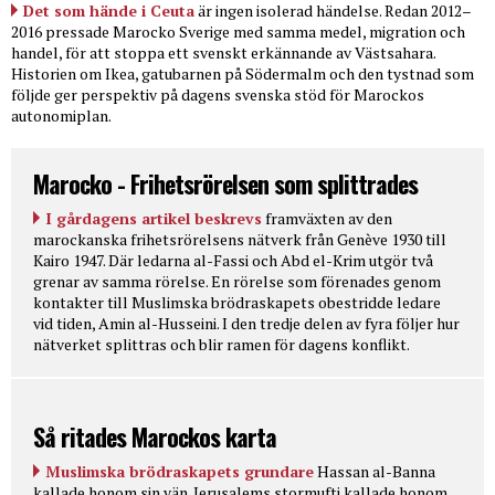
Det som hände i Ceuta
är ingen isolerad händelse. Redan 2012–
2016 pressade Marocko Sverige med samma medel, migration och
handel, för att stoppa ett svenskt erkännande av Västsahara.
Historien om Ikea, gatubarnen på Södermalm och den tystnad som
följde ger perspektiv på dagens svenska stöd för Marockos
autonomiplan.
Marocko - Frihetsrörelsen som splittrades
I gårdagens artikel beskrevs
framväxten av den
marockanska frihetsrörelsens nätverk från Genève 1930 till
Kairo 1947. Där ledarna al-Fassi och Abd el-Krim utgör två
grenar av samma rörelse. En rörelse som förenades genom
kontakter till Muslimska brödraskapets obestridde ledare
vid tiden, Amin al-Husseini. I den tredje delen av fyra följer hur
nätverket splittras och blir ramen för dagens konflikt.
Så ritades Marockos karta
Muslimska brödraskapets grundare
Hassan al-Banna
kallade honom sin vän. Jerusalems stormufti kallade honom