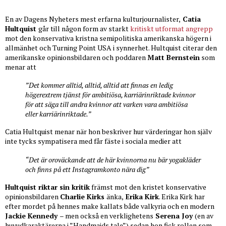
En av Dagens Nyheters mest erfarna kulturjournalister,
Catia
Hultquist
går till någon form av starkt
kritiskt utformat angrepp
mot den konservativa kristna semipolitiska amerikanska högern i
allmänhet och Turning Point USA i synnerhet. Hultquist citerar den
amerikanske opinionsbildaren och poddaren
Matt Bernstein
som
menar att
”Det kommer alltid, alltid, alltid att finnas en ledig
högerextrem tjänst för ambitiösa, karriärinriktade kvinnor
för att säga till andra kvinnor att varken vara ambitiösa
eller karriärinriktade.”
Catia Hultquist menar när hon beskriver hur värderingar hon själv
inte tycks sympatisera med får fäste i sociala medier att
“Det är oroväckande att de här kvinnorna nu bär yogakläder
och finns på ett Instagramkonto nära dig”
Hultquist riktar sin kritik
främst mot den kristet konservative
opinionsbildaren
Charlie Kirks
änka,
Erika Kirk
. Erika Kirk har
efter mordet på hennes make kallats både valkyria och en modern
Jackie Kennedy
– men också en verklighetens
Serena Joy
(en av
huvudkaraktärerna i ”Handmaids tale”) sedan hon fick rollen som