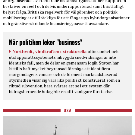
är organiserade av etablerade biståndsorganisationer. Rapporten
beskriver en reell och delvis underrapporterad samt bristfälligt
belyst fråga. Brittiska regelverk för välgörenhet och politisk
mobilisering är otillräckliga för att fånga upp hybridorganisationer
och gränsöverskridande finansiering, oavsett avsändare.
När politiken leker "business"
Northvolt, vindkraftens strukturella
olönsamhet och
utsläppsrättssystemets inbyggda snedvridningar är inte
identiska fall, men de delar en gemensam logik. Staten har
hittills haft mycket begränsad förmåga att identifiera
morgondagens vinnare och de förment marknadsbaserad
styrmedlen visar sig vara lika politiskt konstruerat som en
riktad subvention, bara svårare att se i ett system där
bidragsberoende bolag blir en allt vanligare företeelse.
USA