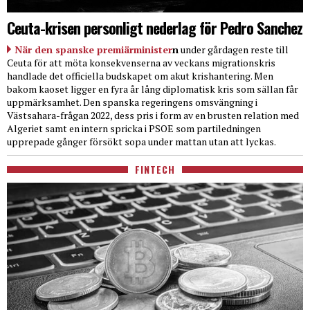
Ceuta-krisen personligt nederlag för Pedro Sanchez
När den spanske premiärminister
n
under gårdagen reste till
Ceuta för att möta konsekvenserna av veckans migrationskris
handlade det officiella budskapet om akut krishantering. Men
bakom kaoset ligger en fyra år lång diplomatisk kris som sällan får
uppmärksamhet. Den spanska regeringens omsvängning i
Västsahara-frågan 2022, dess pris i form av en brusten relation med
Algeriet samt en intern spricka i PSOE som partiledningen
upprepade gånger försökt sopa under mattan utan att lyckas.
FINTECH