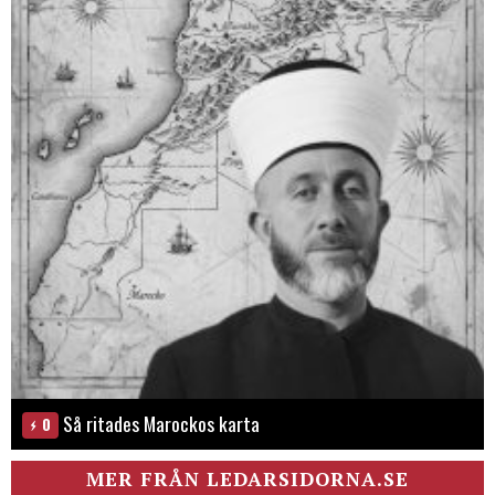
Så ritades Marockos karta
0
MER FRÅN LEDARSIDORNA.SE