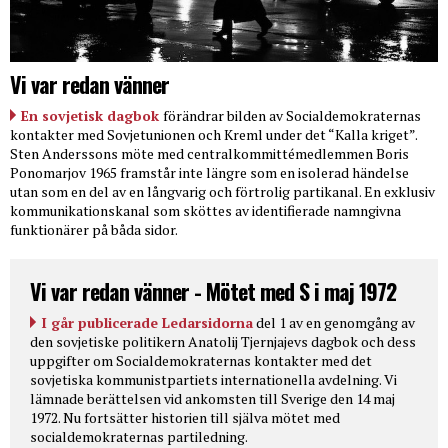
Vi var redan vänner
En sovjetisk dagbok
förändrar bilden av Socialdemokraternas
kontakter med Sovjetunionen och Kreml under det “Kalla kriget”.
Sten Anderssons möte med centralkommittémedlemmen Boris
Ponomarjov 1965 framstår inte längre som en isolerad händelse
utan som en del av en långvarig och förtrolig partikanal. En exklusiv
kommunikationskanal som sköttes av identifierade namngivna
funktionärer på båda sidor.
Vi var redan vänner - Mötet med S i maj 1972
I går publicerade Ledarsidorna
del 1 av en genomgång av
den sovjetiske politikern Anatolij Tjernjajevs dagbok och dess
uppgifter om Socialdemokraternas kontakter med det
sovjetiska kommunistpartiets internationella avdelning. Vi
lämnade berättelsen vid ankomsten till Sverige den 14 maj
1972. Nu fortsätter historien till själva mötet med
socialdemokraternas partiledning.