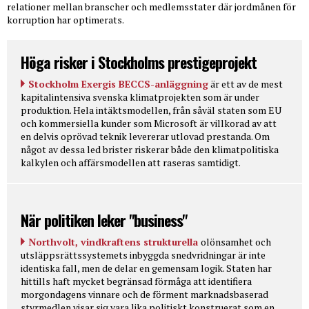
relationer mellan branscher och medlemsstater där jordmånen för
korruption har optimerats.
Höga risker i Stockholms prestigeprojekt
Stockholm Exergis BECCS-anläggning
är ett av de mest
kapitalintensiva svenska klimatprojekten som är under
produktion. Hela intäktsmodellen, från såväl staten som EU
och kommersiella kunder som Microsoft är villkorad av att
en delvis oprövad teknik levererar utlovad prestanda. Om
något av dessa led brister riskerar både den klimatpolitiska
kalkylen och affärsmodellen att raseras samtidigt.
När politiken leker "business"
Northvolt, vindkraftens strukturella
olönsamhet och
utsläppsrättssystemets inbyggda snedvridningar är inte
identiska fall, men de delar en gemensam logik. Staten har
hittills haft mycket begränsad förmåga att identifiera
morgondagens vinnare och de förment marknadsbaserad
styrmedlen visar sig vara lika politiskt konstruerat som en