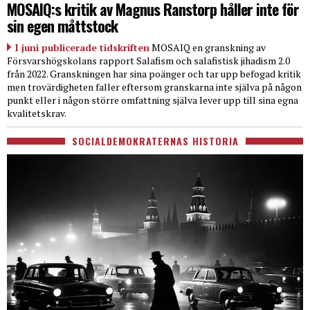
MOSAIQ:s kritik av Magnus Ranstorp håller inte för
sin egen måttstock
I juni publicerade tidskriften
MOSAIQ en granskning av
Försvarshögskolans rapport Salafism och salafistisk jihadism 2.0
från 2022. Granskningen har sina poänger och tar upp befogad kritik
men trovärdigheten faller eftersom granskarna inte själva på någon
punkt eller i någon större omfattning själva lever upp till sina egna
kvalitetskrav.
SOCIALDEMOKRATERNAS HISTORIA