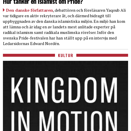
Hur tänker en islamist om Pride?
Den danske författaren
, debattören och föreläsaren Yaqoub Ali
var tidigare en aktiv rekryterare åt, och därmed bidragit till
uppbyggnaden av den danska islamistiska miljön. En miljö han kom
att lämna och är idag en av landets mest anlitade experter på
radikal islamism samt radikala muslimska rörelser. Inför den
svenska Pride-festivalen har han ställt upp på en intervju med
Ledarsidornas Edward Nordén.
KULTUR