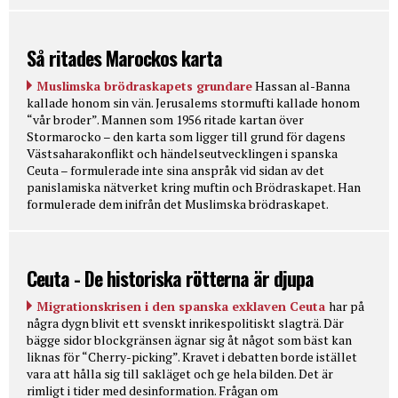
Så ritades Marockos karta
Muslimska brödraskapets grundare
Hassan al-Banna
kallade honom sin vän. Jerusalems stormufti kallade honom
“vår broder”. Mannen som 1956 ritade kartan över
Stormarocko – den karta som ligger till grund för dagens
Västsaharakonflikt och händelseutvecklingen i spanska
Ceuta – formulerade inte sina anspråk vid sidan av det
panislamiska nätverket kring muftin och Brödraskapet. Han
formulerade dem inifrån det Muslimska brödraskapet.
Ceuta - De historiska rötterna är djupa
Migrationskrisen i den spanska exklaven Ceuta
har på
några dygn blivit ett svenskt inrikespolitiskt slagträ. Där
bägge sidor blockgränsen ägnar sig åt något som bäst kan
liknas för “Cherry-picking”. Kravet i debatten borde istället
vara att hålla sig till sakläget och ge hela bilden. Det är
rimligt i tider med desinformation. Frågan om