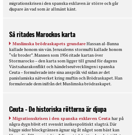
migrationskrisen i den spanska exklaven är större och går
djupare än vad som är allmänt känt.
Så ritades Marockos karta
Muslimska brödraskapets grundare
Hassan al-Banna
kallade honom sin vän. Jerusalems stormufti kallade honom
“vår broder”. Mannen som 1956 ritade kartan över
Stormarocko – den karta som ligger till grund för dagens
Västsaharakonflikt och händelseutvecklingen i spanska
Ceuta – formulerade inte sina anspråk vid sidan av det
panislamiska nätverket kring muftin och Brödraskapet. Han
formulerade dem inifrån det Muslimska brödraskapet.
Ceuta - De historiska rötterna är djupa
Migrationskrisen i den spanska exklaven Ceuta
har på
några dygn blivit ett svenskt inrikespolitiskt slagträ. Där
bägge sidor blockgränsen ägnar sig åt något som bäst kan