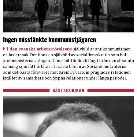
Ingen misstänkte kommunistjägaren
I den svenska arbetarrörelsens
självbild är antikommunismen
en hederssak. Det finns en självbild av socialdemokratin som höll
kommunisterna stången. Denna bild är dock långt ifrån den absoluta
sanning som fått tillåtas att sätta bilden av Socialdemokraterna
som det bästa försvaret mot Kreml. Tvärtom präglades relationen
istället av samarbete och öppna relationer under långa perioder.
GÄSTKRÖNIKAN