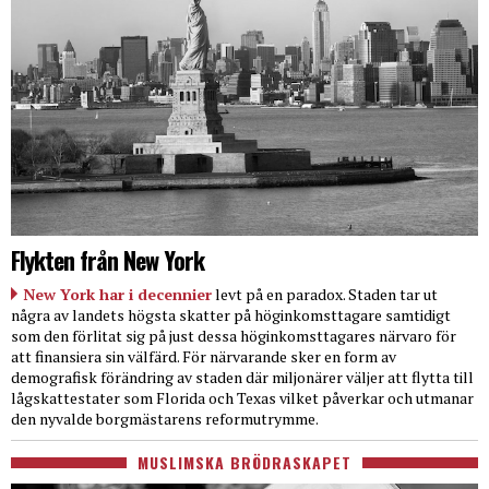
Flykten från New York
New York har i decennier
levt på en paradox. Staden tar ut
några av landets högsta skatter på höginkomsttagare samtidigt
som den förlitat sig på just dessa höginkomsttagares närvaro för
att finansiera sin välfärd. För närvarande sker en form av
demografisk förändring av staden där miljonärer väljer att flytta till
lågskattestater som Florida och Texas vilket påverkar och utmanar
den nyvalde borgmästarens reformutrymme.
MUSLIMSKA BRÖDRASKAPET