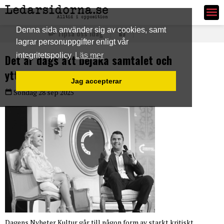
Ledarsidorna.se
Denna sida använder sig av cookies, samt
Tipsa oss idag
lagrar personuppgifter enligt vår
integritetspolicy
Läs mer
Det är dags att bejaka samtalet och
yttrandefriheten
Jag accepterar
Söndag 28 sep 2025
Dagens Nyheter Kultur går till någon form av starkt kritiskt