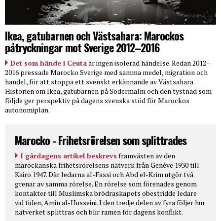
Ikea, gatubarnen och Västsahara: Marockos
påtryckningar mot Sverige 2012–2016
Det som hände i Ceuta
är ingen isolerad händelse. Redan 2012–
2016 pressade Marocko Sverige med samma medel, migration och
handel, för att stoppa ett svenskt erkännande av Västsahara.
Historien om Ikea, gatubarnen på Södermalm och den tystnad som
följde ger perspektiv på dagens svenska stöd för Marockos
autonomiplan.
Marocko - Frihetsrörelsen som splittrades
I gårdagens artikel beskrevs
framväxten av den
marockanska frihetsrörelsens nätverk från Genève 1930 till
Kairo 1947. Där ledarna al-Fassi och Abd el-Krim utgör två
grenar av samma rörelse. En rörelse som förenades genom
kontakter till Muslimska brödraskapets obestridde ledare
vid tiden, Amin al-Husseini. I den tredje delen av fyra följer hur
nätverket splittras och blir ramen för dagens konflikt.