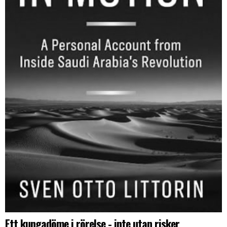
Ett kungadöme i rörelse - inte utan risker