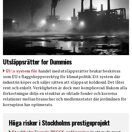
Utsläppsrätter for Dummies
EU:s system för
handel med utsläppsrätter brukar beskrivas
som EU:s flaggskeppsverktyg för klimatpolitik. Ett system där
industrin köper och säljer rätten att släppa ut koldioxid. Det låter
rent och enkelt. Verkligheten är dock mer komplicerad. Bakom alla
förkortningar döljs en struktur av riktade fonder och korsvisa
relationer mellan branscher och medlemsstater där jordmånen för
korruption har optimerats.
Höga risker i Stockholms prestigeprojekt
Stockholm Exergis BECCS-anläggning
är ett av de mest