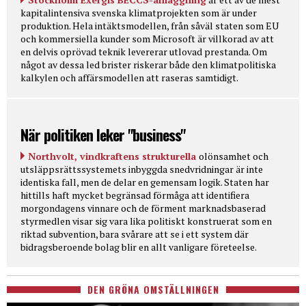
kapitalintensiva svenska klimatprojekten som är under
produktion. Hela intäktsmodellen, från såväl staten som EU
och kommersiella kunder som Microsoft är villkorad av att
en delvis oprövad teknik levererar utlovad prestanda. Om
något av dessa led brister riskerar både den klimatpolitiska
kalkylen och affärsmodellen att raseras samtidigt.
När politiken leker "business"
Northvolt, vindkraftens strukturella
olönsamhet och
utsläppsrättssystemets inbyggda snedvridningar är inte
identiska fall, men de delar en gemensam logik. Staten har
hittills haft mycket begränsad förmåga att identifiera
morgondagens vinnare och de förment marknadsbaserad
styrmedlen visar sig vara lika politiskt konstruerat som en
riktad subvention, bara svårare att se i ett system där
bidragsberoende bolag blir en allt vanligare företeelse.
DEN GRÖNA OMSTÄLLNINGEN