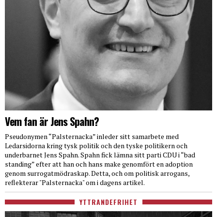
Vem fan är Jens Spahn?
Pseudonymen “Palsternacka” inleder sitt samarbete med
Ledarsidorna kring tysk politik och den tyske politikern och
underbarnet Jens Spahn. Spahn fick lämna sitt parti CDU i “bad
standing” efter att han och hans make genomfört en adoption
genom surrogatmödraskap. Detta, och om politisk arrogans,
reflekterar "Palsternacka" om i dagens artikel.
YTTRANDEFRIHET