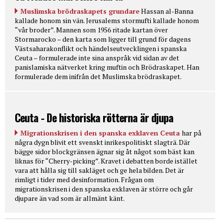
Muslimska brödraskapets grundare
Hassan al-Banna
kallade honom sin vän. Jerusalems stormufti kallade honom
“vår broder”. Mannen som 1956 ritade kartan över
Stormarocko – den karta som ligger till grund för dagens
Västsaharakonflikt och händelseutvecklingen i spanska
Ceuta – formulerade inte sina anspråk vid sidan av det
panislamiska nätverket kring muftin och Brödraskapet. Han
formulerade dem inifrån det Muslimska brödraskapet.
Ceuta - De historiska rötterna är djupa
Migrationskrisen i den spanska exklaven Ceuta
har på
några dygn blivit ett svenskt inrikespolitiskt slagträ. Där
bägge sidor blockgränsen ägnar sig åt något som bäst kan
liknas för “Cherry-picking”. Kravet i debatten borde istället
vara att hålla sig till sakläget och ge hela bilden. Det är
rimligt i tider med desinformation. Frågan om
migrationskrisen i den spanska exklaven är större och går
djupare än vad som är allmänt känt.