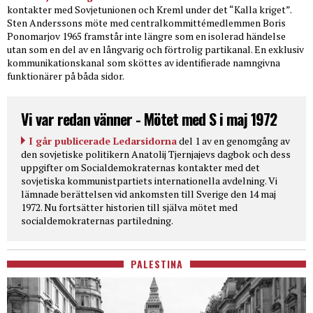
kontakter med Sovjetunionen och Kreml under det “Kalla kriget”.
Sten Anderssons möte med centralkommittémedlemmen Boris
Ponomarjov 1965 framstår inte längre som en isolerad händelse
utan som en del av en långvarig och förtrolig partikanal. En exklusiv
kommunikationskanal som sköttes av identifierade namngivna
funktionärer på båda sidor.
Vi var redan vänner - Mötet med S i maj 1972
I går publicerade Ledarsidorna
del 1 av en genomgång av
den sovjetiske politikern Anatolij Tjernjajevs dagbok och dess
uppgifter om Socialdemokraternas kontakter med det
sovjetiska kommunistpartiets internationella avdelning. Vi
lämnade berättelsen vid ankomsten till Sverige den 14 maj
1972. Nu fortsätter historien till själva mötet med
socialdemokraternas partiledning.
PALESTINA