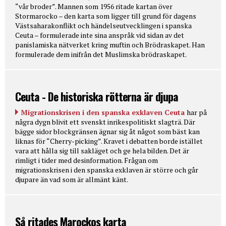
“vår broder”. Mannen som 1956 ritade kartan över
Stormarocko – den karta som ligger till grund för dagens
Västsaharakonflikt och händelseutvecklingen i spanska
Ceuta – formulerade inte sina anspråk vid sidan av det
panislamiska nätverket kring muftin och Brödraskapet. Han
formulerade dem inifrån det Muslimska brödraskapet.
Ceuta - De historiska rötterna är djupa
Migrationskrisen i den spanska exklaven Ceuta
har på
några dygn blivit ett svenskt inrikespolitiskt slagträ. Där
bägge sidor blockgränsen ägnar sig åt något som bäst kan
liknas för “Cherry-picking”. Kravet i debatten borde istället
vara att hålla sig till sakläget och ge hela bilden. Det är
rimligt i tider med desinformation. Frågan om
migrationskrisen i den spanska exklaven är större och går
djupare än vad som är allmänt känt.
Så ritades Marockos karta