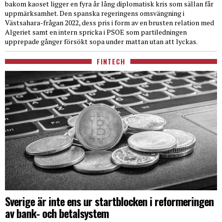
bakom kaoset ligger en fyra år lång diplomatisk kris som sällan får
uppmärksamhet. Den spanska regeringens omsvängning i
Västsahara-frågan 2022, dess pris i form av en brusten relation med
Algeriet samt en intern spricka i PSOE som partiledningen
upprepade gånger försökt sopa under mattan utan att lyckas.
FINTECH
Sverige är inte ens ur startblocken i reformeringen
av bank- och betalsystem