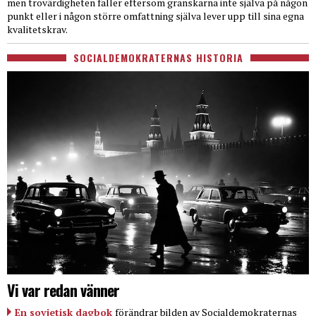
men trovärdigheten faller eftersom granskarna inte själva på någon
punkt eller i någon större omfattning själva lever upp till sina egna
kvalitetskrav.
SOCIALDEMOKRATERNAS HISTORIA
Vi var redan vänner
En sovjetisk dagbok
förändrar bilden av Socialdemokraternas