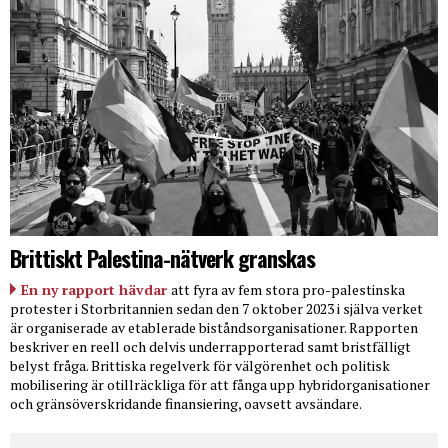
Brittiskt Palestina-nätverk granskas
En ny rapport hävdar
att fyra av fem stora pro-palestinska
protester i Storbritannien sedan den 7 oktober 2023 i själva verket
är organiserade av etablerade biståndsorganisationer. Rapporten
beskriver en reell och delvis underrapporterad samt bristfälligt
belyst fråga. Brittiska regelverk för välgörenhet och politisk
mobilisering är otillräckliga för att fånga upp hybridorganisationer
och gränsöverskridande finansiering, oavsett avsändare.