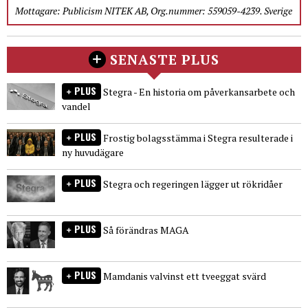
Mottagare: Publicism NITEK AB, Org.nummer: 559059-4239. Sverige
SENASTE PLUS
PLUS
Stegra - En historia om påverkansarbete och
vandel
PLUS
Frostig bolagsstämma i Stegra resulterade i
ny huvudägare
PLUS
Stegra och regeringen lägger ut rökridåer
PLUS
Så förändras MAGA
PLUS
Mamdanis valvinst ett tveeggat svärd