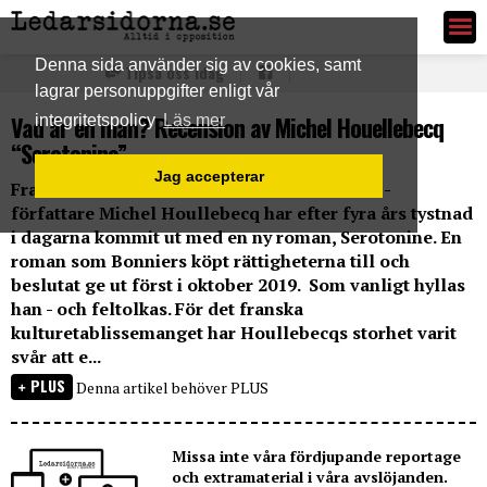
Ledarsidorna.se
Denna sida använder sig av cookies, samt
Tipsa oss idag
lagrar personuppgifter enligt vår
Vad är en man? Recension av Michel Houellebecq
integritetspolicy
Läs mer
“Serotonine”
Jag accepterar
Frankrikes mest kände - och kontroversielle -
författare Michel Houllebecq har efter fyra års tystnad
i dagarna kommit ut med en ny roman, Serotonine. En
roman som Bonniers köpt rättigheterna till och
beslutat ge ut först i oktober 2019. Som vanligt hyllas
han - och feltolkas. För det franska
kulturetablissemanget har Houllebecqs storhet varit
svår att e...
PLUS
Denna artikel behöver PLUS
Missa inte våra fördjupande reportage
och extramaterial i våra avslöjanden.