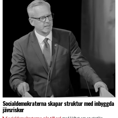
Socialdemokraterna skapar struktur med inbyggda
jävsrisker
Socialdemokraterna går till val
med löftet om en statlig