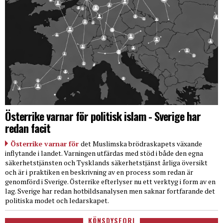
Österrike varnar för politisk islam - Sverige har
redan facit
Österrike varnar för
det Muslimska brödraskapets växande
inflytande i landet. Varningen utfärdas med stöd i både den egna
säkerhetstjänsten och Tysklands säkerhetstjänst årliga översikt
och är i praktiken en beskrivning av en process som redan är
genomförd i Sverige. Österrike efterlyser nu ett verktyg i form av en
lag. Sverige har redan hotbildsanalysen men saknar fortfarande det
politiska modet och ledarskapet.
KÖNSDYSFORI