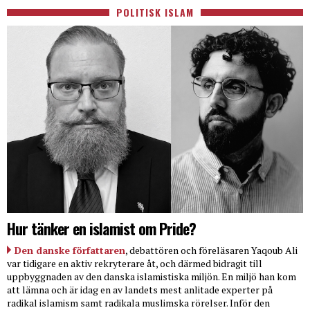
POLITISK ISLAM
Hur tänker en islamist om Pride?
Den danske författaren
, debattören och föreläsaren Yaqoub Ali
var tidigare en aktiv rekryterare åt, och därmed bidragit till
uppbyggnaden av den danska islamistiska miljön. En miljö han kom
att lämna och är idag en av landets mest anlitade experter på
radikal islamism samt radikala muslimska rörelser. Inför den