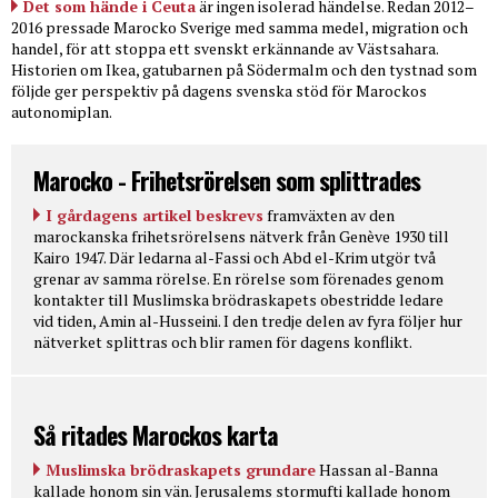
Det som hände i Ceuta
är ingen isolerad händelse. Redan 2012–
2016 pressade Marocko Sverige med samma medel, migration och
handel, för att stoppa ett svenskt erkännande av Västsahara.
Historien om Ikea, gatubarnen på Södermalm och den tystnad som
följde ger perspektiv på dagens svenska stöd för Marockos
autonomiplan.
Marocko - Frihetsrörelsen som splittrades
I gårdagens artikel beskrevs
framväxten av den
marockanska frihetsrörelsens nätverk från Genève 1930 till
Kairo 1947. Där ledarna al-Fassi och Abd el-Krim utgör två
grenar av samma rörelse. En rörelse som förenades genom
kontakter till Muslimska brödraskapets obestridde ledare
vid tiden, Amin al-Husseini. I den tredje delen av fyra följer hur
nätverket splittras och blir ramen för dagens konflikt.
Så ritades Marockos karta
Muslimska brödraskapets grundare
Hassan al-Banna
kallade honom sin vän. Jerusalems stormufti kallade honom