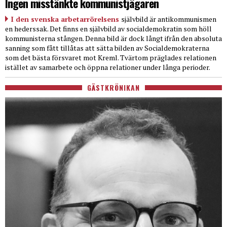
Ingen misstänkte kommunistjägaren
I den svenska arbetarrörelsens
självbild är antikommunismen
en hederssak. Det finns en självbild av socialdemokratin som höll
kommunisterna stången. Denna bild är dock långt ifrån den absoluta
sanning som fått tillåtas att sätta bilden av Socialdemokraterna
som det bästa försvaret mot Kreml. Tvärtom präglades relationen
istället av samarbete och öppna relationer under långa perioder.
GÄSTKRÖNIKAN