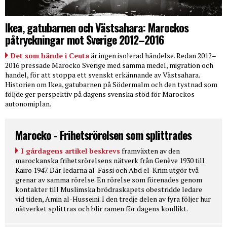
Ikea, gatubarnen och Västsahara: Marockos
påtryckningar mot Sverige 2012–2016
Det som hände i Ceuta
är ingen isolerad händelse. Redan 2012–
2016 pressade Marocko Sverige med samma medel, migration och
handel, för att stoppa ett svenskt erkännande av Västsahara.
Historien om Ikea, gatubarnen på Södermalm och den tystnad som
följde ger perspektiv på dagens svenska stöd för Marockos
autonomiplan.
Marocko - Frihetsrörelsen som splittrades
I gårdagens artikel beskrevs
framväxten av den
marockanska frihetsrörelsens nätverk från Genève 1930 till
Kairo 1947. Där ledarna al-Fassi och Abd el-Krim utgör två
grenar av samma rörelse. En rörelse som förenades genom
kontakter till Muslimska brödraskapets obestridde ledare
vid tiden, Amin al-Husseini. I den tredje delen av fyra följer hur
nätverket splittras och blir ramen för dagens konflikt.