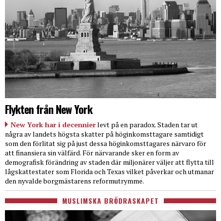
Flykten från New York
New York har i decennier
levt på en paradox. Staden tar ut
några av landets högsta skatter på höginkomsttagare samtidigt
som den förlitat sig på just dessa höginkomsttagares närvaro för
att finansiera sin välfärd. För närvarande sker en form av
demografisk förändring av staden där miljonärer väljer att flytta till
lågskattestater som Florida och Texas vilket påverkar och utmanar
den nyvalde borgmästarens reformutrymme.
MUSLIMSKA BRÖDRASKAPET