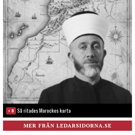
Så ritades Marockos karta
0
MER FRÅN LEDARSIDORNA.SE