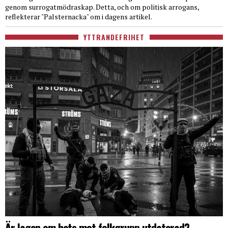
genom surrogatmödraskap. Detta, och om politisk arrogans,
reflekterar "Palsternacka" om i dagens artikel.
YTTRANDEFRIHET
Är lagen om hets mot folkgrupp utdaterad?