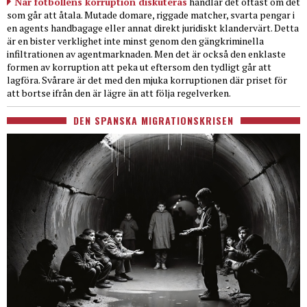
När fotbollens korruption diskuteras
handlar det oftast om det
som går att åtala. Mutade domare, riggade matcher, svarta pengar i
en agents handbagage eller annat direkt juridiskt klandervärt. Detta
är en bister verklighet inte minst genom den gängkriminella
infiltrationen av agentmarknaden. Men det är också den enklaste
formen av korruption att peka ut eftersom den tydligt går att
lagföra. Svårare är det med den mjuka korruptionen där priset för
att bortse ifrån den är lägre än att följa regelverken.
DEN SPANSKA MIGRATIONSKRISEN