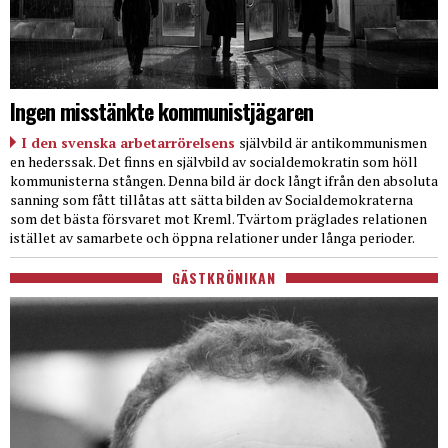
Ingen misstänkte kommunistjägaren
I den svenska arbetarrörelsens
självbild är antikommunismen
en hederssak. Det finns en självbild av socialdemokratin som höll
kommunisterna stången. Denna bild är dock långt ifrån den absoluta
sanning som fått tillåtas att sätta bilden av Socialdemokraterna
som det bästa försvaret mot Kreml. Tvärtom präglades relationen
istället av samarbete och öppna relationer under långa perioder.
GÄSTKRÖNIKAN