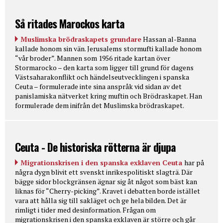
Så ritades Marockos karta
Muslimska brödraskapets grundare
Hassan al-Banna
kallade honom sin vän. Jerusalems stormufti kallade honom
“vår broder”. Mannen som 1956 ritade kartan över
Stormarocko – den karta som ligger till grund för dagens
Västsaharakonflikt och händelseutvecklingen i spanska
Ceuta – formulerade inte sina anspråk vid sidan av det
panislamiska nätverket kring muftin och Brödraskapet. Han
formulerade dem inifrån det Muslimska brödraskapet.
Ceuta - De historiska rötterna är djupa
Migrationskrisen i den spanska exklaven Ceuta
har på
några dygn blivit ett svenskt inrikespolitiskt slagträ. Där
bägge sidor blockgränsen ägnar sig åt något som bäst kan
liknas för “Cherry-picking”. Kravet i debatten borde istället
vara att hålla sig till sakläget och ge hela bilden. Det är
rimligt i tider med desinformation. Frågan om
migrationskrisen i den spanska exklaven är större och går