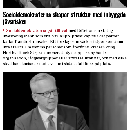
Socialdemokraterna skapar struktur med inbyggda
jävsrisker
Socialdemokraterna går till val
med löftet om en statlig
investeringsbank som ska "växla upp" privat kapital i det partiet
kallar framtidsbranscher. Ett förslag som väcker frågor som ännu
inte ställts. Om samma personer som återfinns
kretsen kring
Northvolt och Stegra kommer att dyka upp i en ny banks
organisation, rådgivargrupper eller styrelse, utan när, och med vilka
skyddsmekanismer mot jäv som i sådana fall finns på plats.