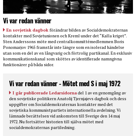
Vi var redan vänner
En sovjetisk dagbok
förändrar bilden av Socialdemokraternas
kontakter med Sovjetunionen och Kreml under det “Kalla kriget”.
Sten Anderssons möte med centralkommittémedlemmen Boris
Ponomarjov 1965 framstår inte längre som en isolerad händelse
utan som en del av en långvarig och förtrolig partikanal. En exklusiv
kommunikationskanal som sköttes av identifierade namngivna
funktionärer på båda sidor.
Vi var redan vänner - Mötet med S i maj 1972
I går publicerade Ledarsidorna
del 1 av en genomgång av
den sovjetiske politikern Anatolij Tjernjajevs dagbok och dess
uppgifter om Socialdemokraternas kontakter med det
sovjetiska kommunistpartiets internationella avdelning. Vi
lämnade berättelsen vid ankomsten till Sverige den 14 maj
1972. Nu fortsätter historien till själva mötet med
socialdemokraternas partiledning.