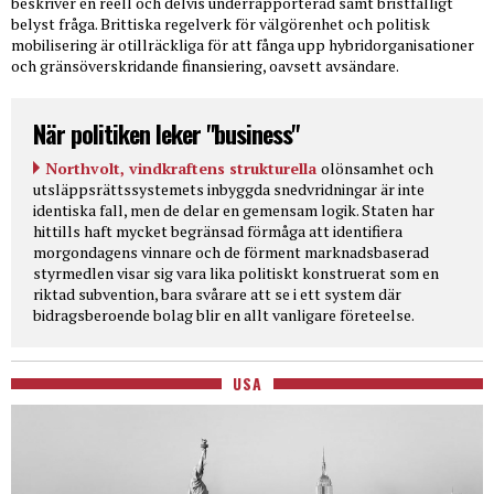
beskriver en reell och delvis underrapporterad samt bristfälligt
belyst fråga. Brittiska regelverk för välgörenhet och politisk
mobilisering är otillräckliga för att fånga upp hybridorganisationer
och gränsöverskridande finansiering, oavsett avsändare.
När politiken leker "business"
Northvolt, vindkraftens strukturella
olönsamhet och
utsläppsrättssystemets inbyggda snedvridningar är inte
identiska fall, men de delar en gemensam logik. Staten har
hittills haft mycket begränsad förmåga att identifiera
morgondagens vinnare och de förment marknadsbaserad
styrmedlen visar sig vara lika politiskt konstruerat som en
riktad subvention, bara svårare att se i ett system där
bidragsberoende bolag blir en allt vanligare företeelse.
USA