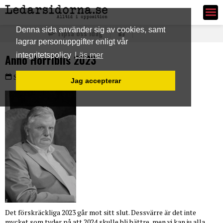
Ledarsidorna.se
Denna sida använder sig av cookies, samt
Tipsa oss idag
lagrar personuppgifter enligt vår
integritetspolicy
Läs mer
Anno Horriblis 2023
Söndag 31 dec 2023
Jag accepterar
Det förskräckliga 2023 går mot sitt slut. Dessvärre är det inte
mycket som tyder på att 2024 skulle bli bättre, men vi kan ju alla