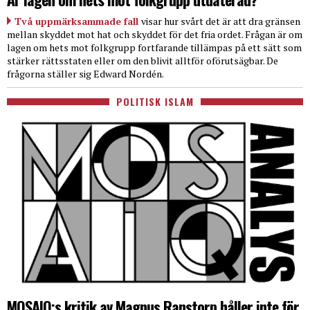
Två uppmärksammade fall
visar hur svårt det är att dra gränsen
mellan skyddet mot hat och skyddet för det fria ordet. Frågan är om
lagen om hets mot folkgrupp fortfarande tillämpas på ett sätt som
stärker rättsstaten eller om den blivit alltför oförutsägbar. De
frågorna ställer sig Edward Nordén.
POLITISK ISLAM
MOSAIQ:s kritik av Magnus Ranstorp håller inte för