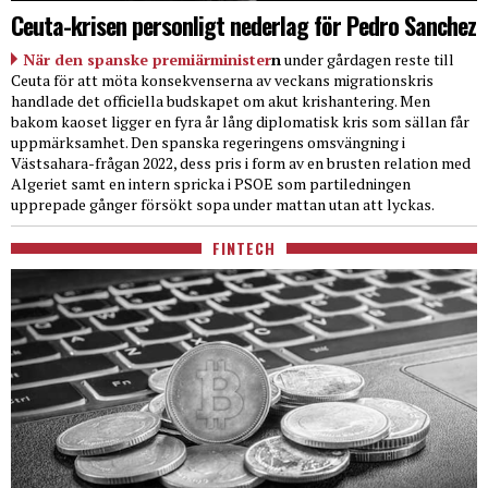
Ceuta-krisen personligt nederlag för Pedro Sanchez
När den spanske premiärminister
n
under gårdagen reste till
Ceuta för att möta konsekvenserna av veckans migrationskris
handlade det officiella budskapet om akut krishantering. Men
bakom kaoset ligger en fyra år lång diplomatisk kris som sällan får
uppmärksamhet. Den spanska regeringens omsvängning i
Västsahara-frågan 2022, dess pris i form av en brusten relation med
Algeriet samt en intern spricka i PSOE som partiledningen
upprepade gånger försökt sopa under mattan utan att lyckas.
FINTECH