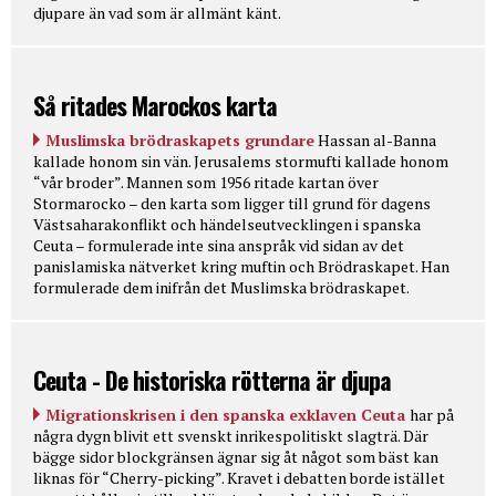
djupare än vad som är allmänt känt.
Så ritades Marockos karta
Muslimska brödraskapets grundare
Hassan al-Banna
kallade honom sin vän. Jerusalems stormufti kallade honom
“vår broder”. Mannen som 1956 ritade kartan över
Stormarocko – den karta som ligger till grund för dagens
Västsaharakonflikt och händelseutvecklingen i spanska
Ceuta – formulerade inte sina anspråk vid sidan av det
panislamiska nätverket kring muftin och Brödraskapet. Han
formulerade dem inifrån det Muslimska brödraskapet.
Ceuta - De historiska rötterna är djupa
Migrationskrisen i den spanska exklaven Ceuta
har på
några dygn blivit ett svenskt inrikespolitiskt slagträ. Där
bägge sidor blockgränsen ägnar sig åt något som bäst kan
liknas för “Cherry-picking”. Kravet i debatten borde istället