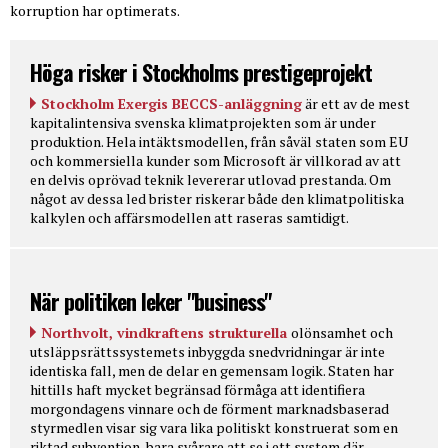
korruption har optimerats.
Höga risker i Stockholms prestigeprojekt
Stockholm Exergis BECCS-anläggning
är ett av de mest
kapitalintensiva svenska klimatprojekten som är under
produktion. Hela intäktsmodellen, från såväl staten som EU
och kommersiella kunder som Microsoft är villkorad av att
en delvis oprövad teknik levererar utlovad prestanda. Om
något av dessa led brister riskerar både den klimatpolitiska
kalkylen och affärsmodellen att raseras samtidigt.
När politiken leker "business"
Northvolt, vindkraftens strukturella
olönsamhet och
utsläppsrättssystemets inbyggda snedvridningar är inte
identiska fall, men de delar en gemensam logik. Staten har
hittills haft mycket begränsad förmåga att identifiera
morgondagens vinnare och de förment marknadsbaserad
styrmedlen visar sig vara lika politiskt konstruerat som en
riktad subvention, bara svårare att se i ett system där