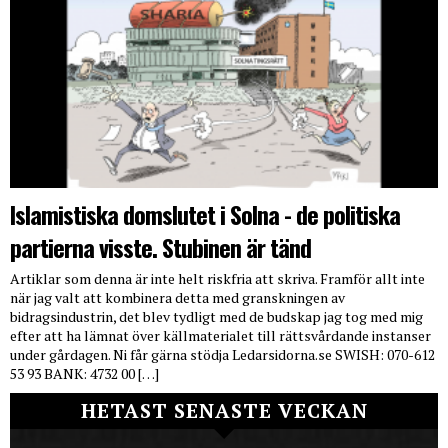
Islamistiska domslutet i Solna - de politiska
partierna visste. Stubinen är tänd
Artiklar som denna är inte helt riskfria att skriva. Framför allt inte
när jag valt att kombinera detta med granskningen av
bidragsindustrin, det blev tydligt med de budskap jag tog med mig
efter att ha lämnat över källmaterialet till rättsvårdande instanser
under gårdagen. Ni får gärna stödja Ledarsidorna.se SWISH: 070-612
53 93 BANK: 4732 00 […]
HETAST SENASTE VECKAN