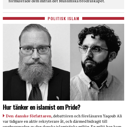
formulerade dem inifrån det Muslimska brödraskapet.
POLITISK ISLAM
Hur tänker en islamist om Pride?
Den danske författaren
, debattören och föreläsaren Yaqoub Ali
var tidigare en aktiv rekryterare åt, och därmed bidragit till
uppbyggnaden av den danska islamistiska miljön. En miljö han kom