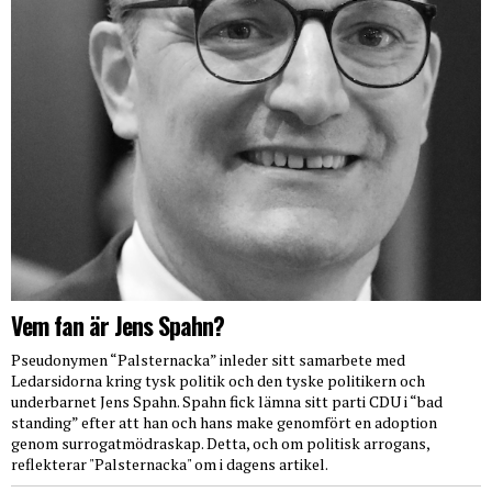
Vem fan är Jens Spahn?
Pseudonymen “Palsternacka” inleder sitt samarbete med
Ledarsidorna kring tysk politik och den tyske politikern och
underbarnet Jens Spahn. Spahn fick lämna sitt parti CDU i “bad
standing” efter att han och hans make genomfört en adoption
genom surrogatmödraskap. Detta, och om politisk arrogans,
reflekterar "Palsternacka" om i dagens artikel.