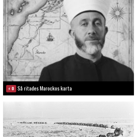
Så ritades Marockos karta
0