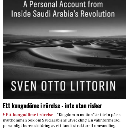
Ett kungadöme i rörelse - inte utan risker
Ett kungadöme i rörelse
– “Kingdom in motion” är titeln på en
nyutkommen bok om Saudiarabiens utveckling. En välinformerad,
personligt buren skildring av ett land i strukturell omvandling.