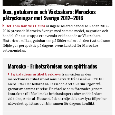
Ikea, gatubarnen och Västsahara: Marockos
påtryckningar mot Sverige 2012–2016
Det som hände i Ceuta
är ingen isolerad händelse. Redan 2012–
2016 pressade Marocko Sverige med samma medel, migration och
handel, för att stoppa ett svenskt erkännande av Västsahara.
Historien om Ikea, gatubarnen på Södermalm och den tystnad som
följde ger perspektiv på dagens svenska stöd för Marockos
autonomiplan.
Marocko - Frihetsrörelsen som splittrades
I gårdagens artikel beskrevs
framväxten av den
marockanska frihetsrörelsens nätverk från Genève 1930 till
Kairo 1947. Där ledarna al-Fassi och Abd el-Krim utgör två
grenar av samma rörelse. En rörelse som förenades genom
kontakter till Muslimska brödraskapets obestridde ledare
vid tiden, Amin al-Husseini. I den tredje delen av fyra följer hur
nätverket splittras och blir ramen för dagens konflikt.