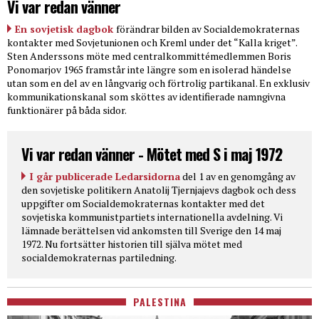
Vi var redan vänner
En sovjetisk dagbok
förändrar bilden av Socialdemokraternas
kontakter med Sovjetunionen och Kreml under det “Kalla kriget”.
Sten Anderssons möte med centralkommittémedlemmen Boris
Ponomarjov 1965 framstår inte längre som en isolerad händelse
utan som en del av en långvarig och förtrolig partikanal. En exklusiv
kommunikationskanal som sköttes av identifierade namngivna
funktionärer på båda sidor.
Vi var redan vänner - Mötet med S i maj 1972
I går publicerade Ledarsidorna
del 1 av en genomgång av
den sovjetiske politikern Anatolij Tjernjajevs dagbok och dess
uppgifter om Socialdemokraternas kontakter med det
sovjetiska kommunistpartiets internationella avdelning. Vi
lämnade berättelsen vid ankomsten till Sverige den 14 maj
1972. Nu fortsätter historien till själva mötet med
socialdemokraternas partiledning.
PALESTINA