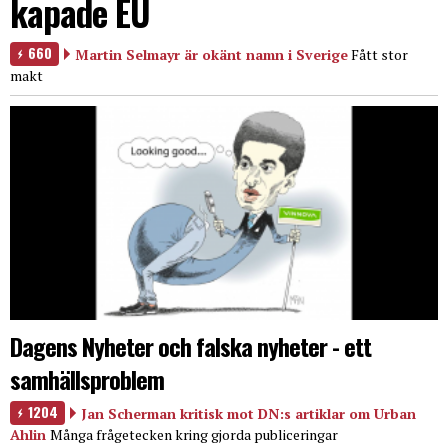
kapade EU
660
Martin Selmayr är okänt namn i Sverige
Fått stor
makt
Dagens Nyheter och falska nyheter - ett
samhällsproblem
1204
Jan Scherman kritisk mot DN:s artiklar om Urban
Ahlin
Många frågetecken kring gjorda publiceringar