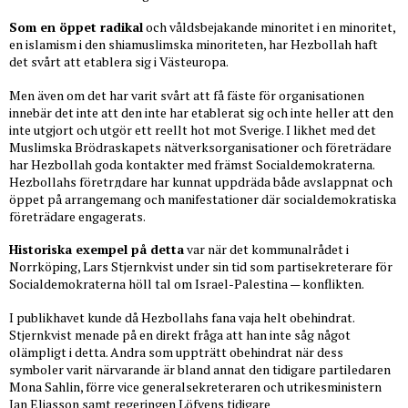
Som en öppet radikal
och våldsbejakande minoritet i en minoritet,
en islamism i den shiamuslimska minoriteten, har Hezbollah haft
det svårt att etablera sig i Västeuropa.
Men även om det har varit svårt att få fäste för organisationen
innebär det inte att den inte har etablerat sig och inte heller att den
inte utgjort och utgör ett reellt hot mot Sverige. I likhet med det
Muslimska Brödraskapets nätverksorganisationer och företrädare
har Hezbollah goda kontakter med främst Socialdemokraterna.
Hezbollahs företrдdare har kunnat uppdräda både avslappnat och
öppet på arrangemang och manifestationer där socialdemokratiska
företrädare engagerats.
Historiska exempel på detta
var när det kommunalrådet i
Norrköping, Lars Stjernkvist under sin tid som partisekreterare för
Socialdemokraterna höll tal om Israel-Palestina — konflikten.
I publikhavet kunde då Hezbollahs fana vaja helt obehindrat.
Stjernkvist menade på en direkt fråga att han inte såg något
olämpligt i detta. Andra som uppträtt obehindrat när dess
symboler varit närvarande är bland annat den tidigare partiledaren
Mona Sahlin, förre vice generalsekreteraren och utrikesministern
Jan Eliasson samt regeringen Löfvens tidigare