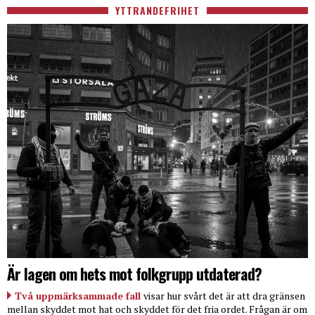
YTTRANDEFRIHET
Är lagen om hets mot folkgrupp utdaterad?
Två uppmärksammade fall
visar hur svårt det är att dra gränsen
mellan skyddet mot hat och skyddet för det fria ordet. Frågan är om