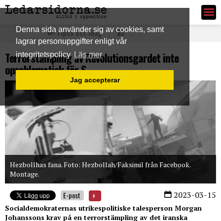
Ledarsidorna.se
Denna sida använder sig av cookies, samt
Tipsa oss idag
lagrar personuppgifter enligt vår
Terrorstämpling av Revolutionsgardet inte
integritetspolicy
Läs mer
oproblematisk för S
Jag accepterar
Hezbollhas fana. Foto: Hezbollah/Faksimil från Facebook.
Montage.
2023-03-15
E-post
Socialdemokraternas utrikespolitiske talesperson Morgan
Johanssons krav på en terrorstämpling av det iranska