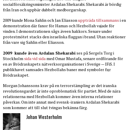
socialförsäkringsminister Ardalan Shekarabi. Shekarabi är bördig
från Iran och uppbär dubbelt medborgarskap.
2009 kunde Mona Sahlin och Jan Eliasson
uppträda tillsammans
i en
demonstration där fanor för Hamas och Hezbollah vajade för
vinden. I demonstrationen sågs äveen hakkors. Senare under
protestmötet stacks den israeliska flaggan i brand. Utan reaktioner
från vare sig Sahlin eller Eliasson.
2009 kunde även Ardalan Shekarabi
ses på Sergels Torg i
Stockholm
sida vid sida
med Omar Mustafa, senare ordförande för
en av Brödraskapets nätverksorganisationer i Sverige — IFiS. I
publikhavet samsades Hezbollahs baner med symboler fцr
Brödraskapet.
Morgan Johanssons krav på en terrorstämpling av det iranska
revolutionsgardet är inte oproblematisk för partiet. Med de nära
relationerna med Hezbollah kommer även interna relationer
påverkas. Om inte annat med svensk-iraniern Ardalan Shekarabi
som kommer att till slut tvingas bekänna färg.
Johan Westerholm