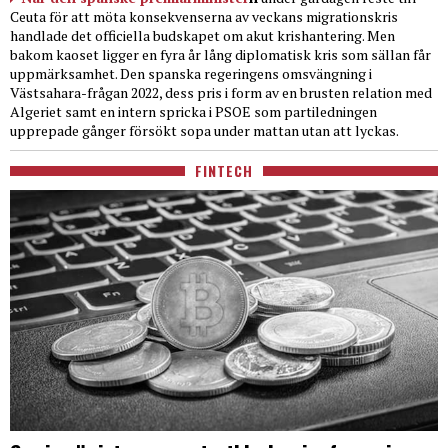
Ceuta för att möta konsekvenserna av veckans migrationskris
handlade det officiella budskapet om akut krishantering. Men
bakom kaoset ligger en fyra år lång diplomatisk kris som sällan får
uppmärksamhet. Den spanska regeringens omsvängning i
Västsahara-frågan 2022, dess pris i form av en brusten relation med
Algeriet samt en intern spricka i PSOE som partiledningen
upprepade gånger försökt sopa under mattan utan att lyckas.
FINTECH