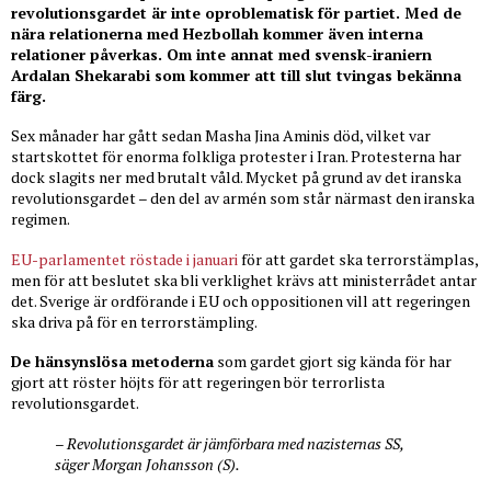
revolutionsgardet är inte oproblematisk för partiet. Med de
nära relationerna med Hezbollah kommer även interna
relationer påverkas. Om inte annat med svensk-iraniern
Ardalan Shekarabi som kommer att till slut tvingas bekänna
färg.
Sex månader har gått sedan Masha Jina Aminis död, vilket var
startskottet för enorma folkliga protester i Iran. Protesterna har
dock slagits ner med brutalt våld. Mycket på grund av det iranska
revolutionsgardet – den del av armén som står närmast den iranska
regimen.
EU-parlamentet röstade i januari
för att gardet ska terrorstämplas,
men för att beslutet ska bli verklighet krävs att ministerrådet antar
det. Sverige är ordförande i EU och oppositionen vill att regeringen
ska driva på för en terrorstämpling.
De hänsynslösa metoderna
som gardet gjort sig kända för har
gjort att röster höjts för att regeringen bör terrorlista
revolutionsgardet.
– Revolutionsgardet är jämförbara med nazisternas SS,
säger Morgan Johansson (S).