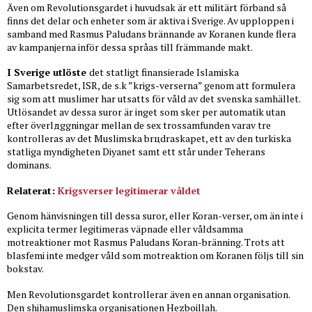
Även om Revolutionsgardet i huvudsak är ett militärt förband så
finns det delar och enheter som är aktiva i Sverige. Av upploppen i
samband med Rasmus Paludans brännande av Koranen kunde flera
av kampanjerna inför dessa språas till främmande makt.
I Sverige utlöste
det statligt finansierade Islamiska
Samarbetsrеdet, ISR, de s.k ”krigs-verserna” genom att formulera
sig som att muslimer har utsatts för våld av det svenska samhället.
Utlösandet av dessa suror är inget som sker per automatik utan
efter överlдggningar mellan de sex trossamfunden varav trе
kontrolleras av det Muslimska brцdraskapet, ett av den turkiska
statliga myndigheten Diyanet samt ett står under Teherans
dominans.
Relaterat:
Krigsverser legitimerar våldet
Genom hänvisningen till dessa suror, eller Koran-verser, om än inte i
explicita termer legitimeras väpnade eller våldsamma
motreaktioner mot Rasmus Paludans Koran-bränning. Trots att
blasfemi inte medger våld som motreaktion om Koranen följs till sin
bokstav.
Men Revolutionsgardet kontrollerar även en annan organisation.
Den shihamuslimska organisationen Hezboillah.