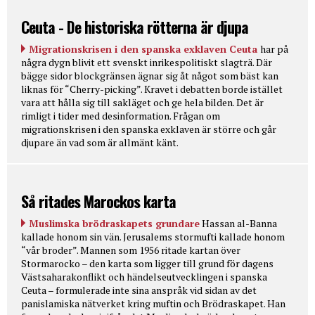
Ceuta - De historiska rötterna är djupa
Migrationskrisen i den spanska exklaven Ceuta
har på
några dygn blivit ett svenskt inrikespolitiskt slagträ. Där
bägge sidor blockgränsen ägnar sig åt något som bäst kan
liknas för “Cherry-picking”. Kravet i debatten borde istället
vara att hålla sig till sakläget och ge hela bilden. Det är
rimligt i tider med desinformation. Frågan om
migrationskrisen i den spanska exklaven är större och går
djupare än vad som är allmänt känt.
Så ritades Marockos karta
Muslimska brödraskapets grundare
Hassan al-Banna
kallade honom sin vän. Jerusalems stormufti kallade honom
“vår broder”. Mannen som 1956 ritade kartan över
Stormarocko – den karta som ligger till grund för dagens
Västsaharakonflikt och händelseutvecklingen i spanska
Ceuta – formulerade inte sina anspråk vid sidan av det
panislamiska nätverket kring muftin och Brödraskapet. Han