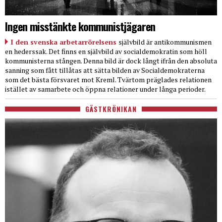
Ingen misstänkte kommunistjägaren
I den svenska arbetarrörelsens
självbild är antikommunismen
en hederssak. Det finns en självbild av socialdemokratin som höll
kommunisterna stången. Denna bild är dock långt ifrån den absoluta
sanning som fått tillåtas att sätta bilden av Socialdemokraterna
som det bästa försvaret mot Kreml. Tvärtom präglades relationen
istället av samarbete och öppna relationer under långa perioder.
GÄSTKRÖNIKAN