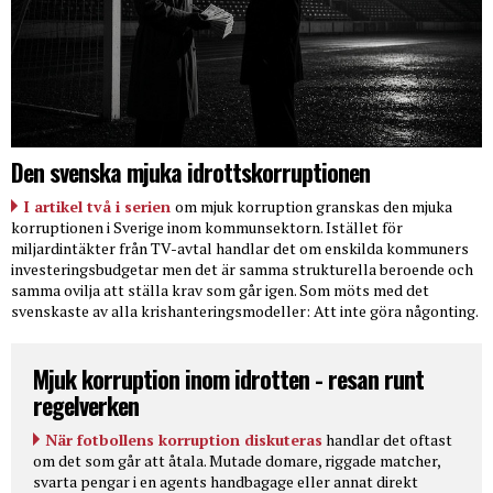
Den svenska mjuka idrottskorruptionen
I artikel två i serien
om mjuk korruption granskas den mjuka
korruptionen i Sverige inom kommunsektorn. Istället för
miljardintäkter från TV-avtal handlar det om enskilda kommuners
investeringsbudgetar men det är samma strukturella beroende och
samma ovilja att ställa krav som går igen. Som möts med det
svenskaste av alla krishanteringsmodeller: Att inte göra någonting.
Mjuk korruption inom idrotten - resan runt
regelverken
När fotbollens korruption diskuteras
handlar det oftast
om det som går att åtala. Mutade domare, riggade matcher,
svarta pengar i en agents handbagage eller annat direkt