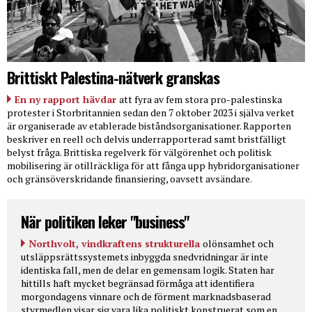
Brittiskt Palestina-nätverk granskas
En ny rapport hävdar
att fyra av fem stora pro-palestinska
protester i Storbritannien sedan den 7 oktober 2023 i själva verket
är organiserade av etablerade biståndsorganisationer. Rapporten
beskriver en reell och delvis underrapporterad samt bristfälligt
belyst fråga. Brittiska regelverk för välgörenhet och politisk
mobilisering är otillräckliga för att fånga upp hybridorganisationer
och gränsöverskridande finansiering, oavsett avsändare.
När politiken leker "business"
Northvolt, vindkraftens strukturella
olönsamhet och
utsläppsrättssystemets inbyggda snedvridningar är inte
identiska fall, men de delar en gemensam logik. Staten har
hittills haft mycket begränsad förmåga att identifiera
morgondagens vinnare och de förment marknadsbaserad
styrmedlen visar sig vara lika politiskt konstruerat som en