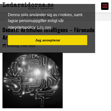
Ledarsidorna.se
Denna sida använder sig av cookies, samt
Tipsa oss idag
lagrar personuppgifter enligt vår
integritetspolicy
Läs mer
Debatt: Artificiell intelligens – Förenade
Arabemiratens nya tillväxtmotor
Jag accepterar
Måndag 2 feb 2026