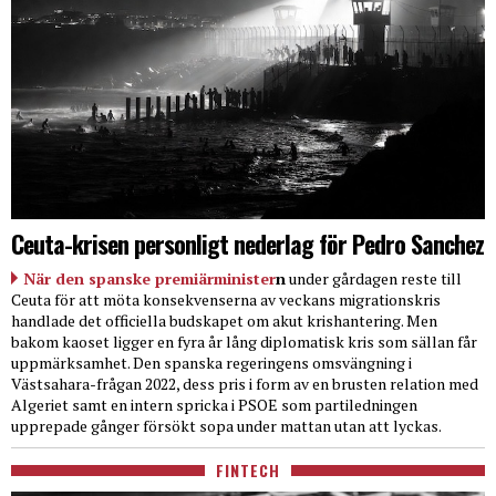
Ceuta-krisen personligt nederlag för Pedro Sanchez
När den spanske premiärminister
n
under gårdagen reste till
Ceuta för att möta konsekvenserna av veckans migrationskris
handlade det officiella budskapet om akut krishantering. Men
bakom kaoset ligger en fyra år lång diplomatisk kris som sällan får
uppmärksamhet. Den spanska regeringens omsvängning i
Västsahara-frågan 2022, dess pris i form av en brusten relation med
Algeriet samt en intern spricka i PSOE som partiledningen
upprepade gånger försökt sopa under mattan utan att lyckas.
FINTECH