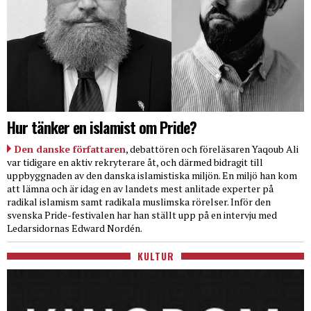
Hur tänker en islamist om Pride?
Den danske författaren
, debattören och föreläsaren Yaqoub Ali
var tidigare en aktiv rekryterare åt, och därmed bidragit till
uppbyggnaden av den danska islamistiska miljön. En miljö han kom
att lämna och är idag en av landets mest anlitade experter på
radikal islamism samt radikala muslimska rörelser. Inför den
svenska Pride-festivalen har han ställt upp på en intervju med
Ledarsidornas Edward Nordén.
KULTUR