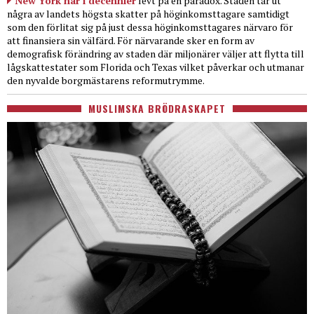
New York har i decennier
levt på en paradox. Staden tar ut
några av landets högsta skatter på höginkomsttagare samtidigt
som den förlitat sig på just dessa höginkomsttagares närvaro för
att finansiera sin välfärd. För närvarande sker en form av
demografisk förändring av staden där miljonärer väljer att flytta till
lågskattestater som Florida och Texas vilket påverkar och utmanar
den nyvalde borgmästarens reformutrymme.
MUSLIMSKA BRÖDRASKAPET