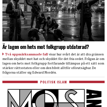
Är lagen om hets mot folkgrupp utdaterad?
Två uppmärksammade fall
visar hur svårt det är att dra gränsen
mellan skyddet mot hat och skyddet för det fria ordet. Frågan är om
lagen om hets mot folkgrupp fortfarande tillämpas på ett sätt som
stärker rättsstaten eller om den blivit alltför oförutsägbar. De
frågorna ställer sig Edward Nordén.
POLITISK ISLAM