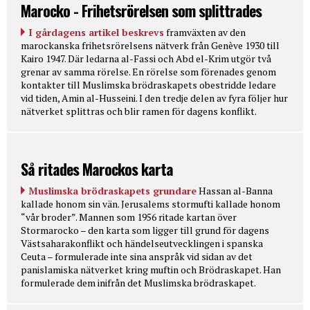
Marocko - Frihetsrörelsen som splittrades
I gårdagens artikel beskrevs
framväxten av den
marockanska frihetsrörelsens nätverk från Genève 1930 till
Kairo 1947. Där ledarna al-Fassi och Abd el-Krim utgör två
grenar av samma rörelse. En rörelse som förenades genom
kontakter till Muslimska brödraskapets obestridde ledare
vid tiden, Amin al-Husseini. I den tredje delen av fyra följer hur
nätverket splittras och blir ramen för dagens konflikt.
Så ritades Marockos karta
Muslimska brödraskapets grundare
Hassan al-Banna
kallade honom sin vän. Jerusalems stormufti kallade honom
“vår broder”. Mannen som 1956 ritade kartan över
Stormarocko – den karta som ligger till grund för dagens
Västsaharakonflikt och händelseutvecklingen i spanska
Ceuta – formulerade inte sina anspråk vid sidan av det
panislamiska nätverket kring muftin och Brödraskapet. Han
formulerade dem inifrån det Muslimska brödraskapet.