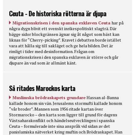
Ceuta - De historiska rötterna är djupa
Migrationskrisen i den spanska exklaven Ceuta
har på
några dygn blivit ett svenskt inrikespolitiskt slagträ. Där
bägge sidor blockgränsen ägnar sig åt något som bäst kan
liknas för “Cherry-picking”. Kravet i debatten borde istället
vara att hålla sig till sakläget och ge hela bilden. Det är
rimligt i tider med desinformation. Frågan om
migrationskrisen i den spanska exklaven är större och går
djupare än vad som är allmänt känt.
Så ritades Marockos karta
Muslimska brödraskapets grundare
Hassan al-Banna
kallade honom sin vän. Jerusalems stormufti kallade honom
“vår broder”. Mannen som 1956 ritade kartan över
Stormarocko – den karta som ligger till grund för dagens
Västsaharakonflikt och händelseutvecklingen i spanska
Ceuta – formulerade inte sina anspråk vid sidan av det
panislamiska nätverket kring muftin och Brödraskapet. Han