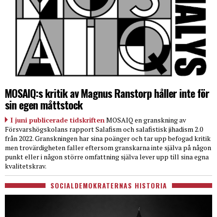
MOSAIQ:s kritik av Magnus Ranstorp håller inte för
sin egen måttstock
I juni publicerade tidskriften
MOSAIQ en granskning av
Försvarshögskolans rapport Salafism och salafistisk jihadism 2.0
från 2022. Granskningen har sina poänger och tar upp befogad kritik
men trovärdigheten faller eftersom granskarna inte själva på någon
punkt eller i någon större omfattning själva lever upp till sina egna
kvalitetskrav.
SOCIALDEMOKRATERNAS HISTORIA