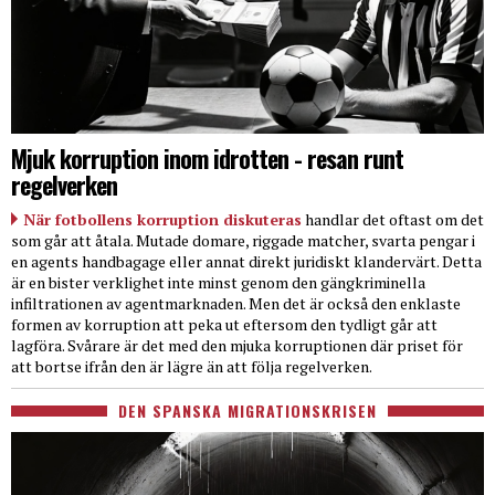
Mjuk korruption inom idrotten - resan runt
regelverken
När fotbollens korruption diskuteras
handlar det oftast om det
som går att åtala. Mutade domare, riggade matcher, svarta pengar i
en agents handbagage eller annat direkt juridiskt klandervärt. Detta
är en bister verklighet inte minst genom den gängkriminella
infiltrationen av agentmarknaden. Men det är också den enklaste
formen av korruption att peka ut eftersom den tydligt går att
lagföra. Svårare är det med den mjuka korruptionen där priset för
att bortse ifrån den är lägre än att följa regelverken.
DEN SPANSKA MIGRATIONSKRISEN