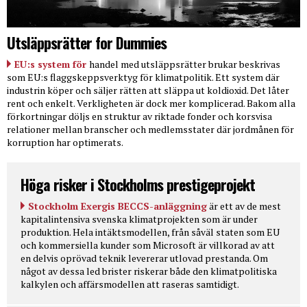
Utsläppsrätter for Dummies
EU:s system för
handel med utsläppsrätter brukar beskrivas
som EU:s flaggskeppsverktyg för klimatpolitik. Ett system där
industrin köper och säljer rätten att släppa ut koldioxid. Det låter
rent och enkelt. Verkligheten är dock mer komplicerad. Bakom alla
förkortningar döljs en struktur av riktade fonder och korsvisa
relationer mellan branscher och medlemsstater där jordmånen för
korruption har optimerats.
Höga risker i Stockholms prestigeprojekt
Stockholm Exergis BECCS-anläggning
är ett av de mest
kapitalintensiva svenska klimatprojekten som är under
produktion. Hela intäktsmodellen, från såväl staten som EU
och kommersiella kunder som Microsoft är villkorad av att
en delvis oprövad teknik levererar utlovad prestanda. Om
något av dessa led brister riskerar både den klimatpolitiska
kalkylen och affärsmodellen att raseras samtidigt.