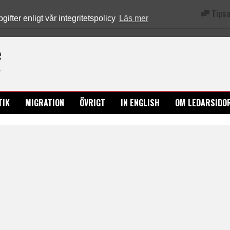
Tipsa
fter enligt vår integritetspolicy
Läs mer
Ledarsidorna.se
TIK
MIGRATION
ÖVRIGT
IN ENGLISH
OM LEDARSIDO