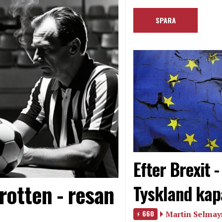
Efter Brexit 
rotten - resan
Tyskland kap
660
Martin Selmayr