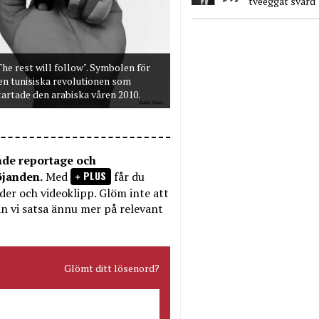
tveeggat svärd
The rest will follow". Symbolen för
en tunisiska revolutionen som
tartade den arabiska våren 2010.
nde reportage och
PLUS
öjanden.
Med
får du
bilder och videoklipp. Glöm inte att
n vi satsa ännu mer på relevant
Glömt ditt lösenord?