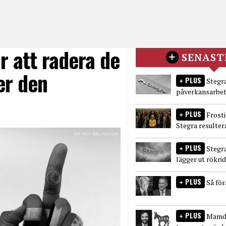
r att radera de
SENAST
er den
PLUS
Stegra
påverkansarbet
PLUS
Frost
Stegra resulter
PLUS
Stegr
lägger ut rökri
PLUS
Så fö
PLUS
Mamda