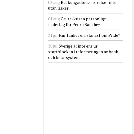
02 aug
Ett kungadöme i rörelse - inte
utan risker
01 aug
Ceuta-krisen personligt
nederlag för Pedro Sanchez
31 jul
Hur tänker en islamist om Pride?
30 jul
Sverige är inte ens ur
startblocken i reformeringen av bank-
och betalsystem