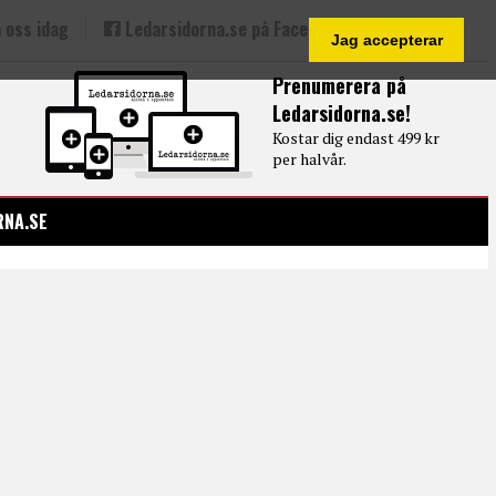
 oss idag
Ledarsidorna.se på Facebook
Jag accepterar
Prenumerera på
Ledarsidorna.se!
Kostar dig endast 499 kr
per halvår.
RNA.SE