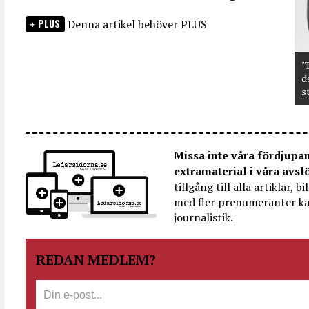
PLUS
Denna artikel behöver PLUS
"
d
s
Missa inte våra fördjupa
extramaterial i våra avsl
tillgång till alla artiklar, 
med fler prenumeranter ka
journalistik.
REDAN MEDLEM?