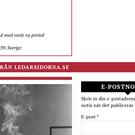
nd med varje ny period
9. Sverige
RÅN LEDARSIDORNA.SE
E-POSTNO
Skriv in din e-postadress
notis när det publiceras 
E-post *