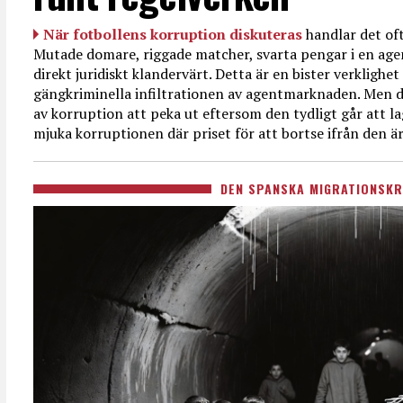
När fotbollens korruption diskuteras
handlar det oft
Mutade domare, riggade matcher, svarta pengar i en age
direkt juridiskt klandervärt. Detta är en bister verkligh
gängkriminella infiltrationen av agentmarknaden. Men d
av korruption att peka ut eftersom den tydligt går att l
mjuka korruptionen där priset för att bortse ifrån den är
DEN SPANSKA MIGRATIONSKR