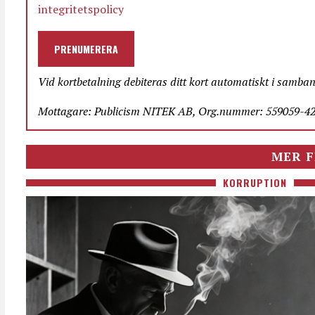
integritetspolicy
PRENUMERERA
Vid kortbetalning debiteras ditt kort automatiskt i samba
Mottagare: Publicism NITEK AB, Org.nummer: 559059-423
MER F
KORRUPTION