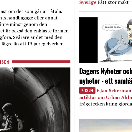
Sverige
Fått stor makt
ast om det som går att åtala.
nts handbagage eller annat
et inte minst genom den
et är också den enklaste formen
agföra. Svårare är det med den
 lägre än att följa regelverken.
ISEN
Dagens Nyheter och
nyheter - ett samhä
1204
Jan Scherman 
artiklar om Urban Ahl
frågetecken kring gjorda