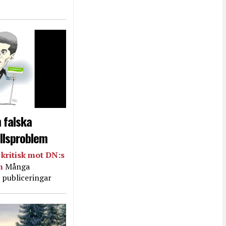
 falska
llsproblem
kritisk mot DN:s
in
Många
 publiceringar