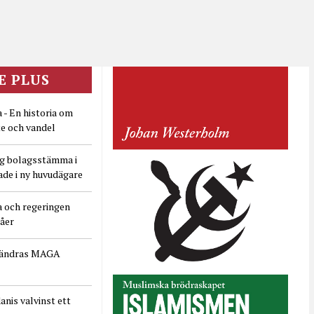
E PLUS
 - En historia om
e och vandel
ig bolagsstämma i
ade i ny huvudägare
a och regeringen
dåer
rändras MAGA
nis valvinst ett