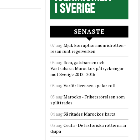
SENASTE
07 aug
Mjuk korruption inom idrotten -
resan runt regelverken
05 aug
Ikea, gatubarnen och
Västsahara: Marockos påtryckningar
mot Sverige 2012–2016
05 aug
Varför licensen spelar roll
05 aug
Marocko - Frihetsrörelsen som
splittrades
04 aug
Så ritades Marockos karta
03 aug
Ceuta - De historiska rötterna är
djupa