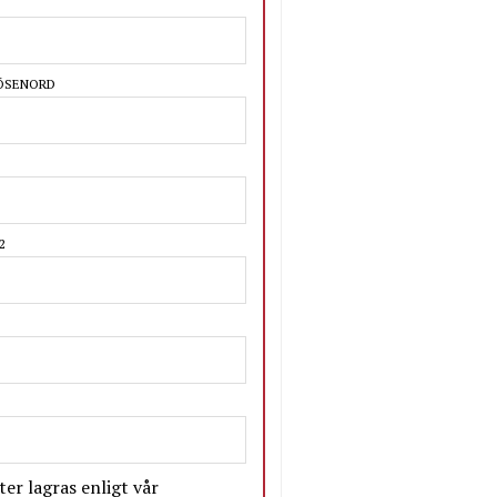
LÖSENORD
2
er lagras enligt vår