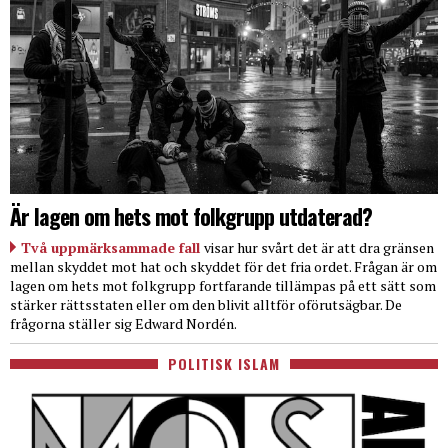
Är lagen om hets mot folkgrupp utdaterad?
Två uppmärksammade fall
visar hur svårt det är att dra gränsen
mellan skyddet mot hat och skyddet för det fria ordet. Frågan är om
lagen om hets mot folkgrupp fortfarande tillämpas på ett sätt som
stärker rättsstaten eller om den blivit alltför oförutsägbar. De
frågorna ställer sig Edward Nordén.
POLITISK ISLAM