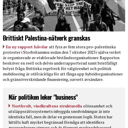
Brittiskt Palestina-nätverk granskas
En ny rapport hävdar
att fyra av fem stora pro-palestinska
protester i Storbritannien sedan den 7 oktober 2023 i själva verket
är organiserade av etablerade biståndsorganisationer. Rapporten
beskriver en reell och delvis underrapporterad samt bristfälligt
belyst fråga. Brittiska regelverk för välgörenhet och politisk
mobilisering är otillräckliga för att fånga upp hybridorganisationer
och gränsöverskridande finansiering, oavsett avsändare.
När politiken leker "business"
Northvolt, vindkraftens strukturella
olönsamhet och
utsläppsrättssystemets inbyggda snedvridningar är inte
identiska fall, men de delar en gemensam logik. Staten har
hittills haft mycket begränsad förmåga att identifiera
morgondagens vinnare och de förment marknadsbaserad