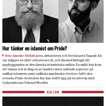
Hur tänker en islamist om Pride?
Den danske författaren
, debattören och föreläsaren Yaqoub Ali
var tidigare en aktiv rekryterare åt, och därmed bidragit till
uppbyggnaden av den danska islamistiska miljön. En miljö han kom
att lämna och är idag en av landets mest anlitade experter på
radikal islamism samt radikala muslimska rörelser. Inför den
svenska Pride-festivalen har han ställt upp på en intervju med
Ledarsidornas Edward Nordén.
KULTUR