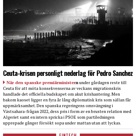
Ceuta-krisen personligt nederlag för Pedro Sanchez
När den spanske premiärminister
n
under gårdagen reste till
Ceuta för att möta konsekvenserna av veckans migrationskris
handlade det officiella budskapet om akut krishantering. Men
bakom kaoset ligger en fyra år lång diplomatisk kris som sällan får
uppmärksamhet. Den spanska regeringens omsvängning i
Västsahara-frågan 2022, dess pris i form av en brusten relation med
Algeriet samt en intern spricka i PSOE som partiledningen
upprepade gånger försökt sopa under mattan utan att lyckas.
FINTECH