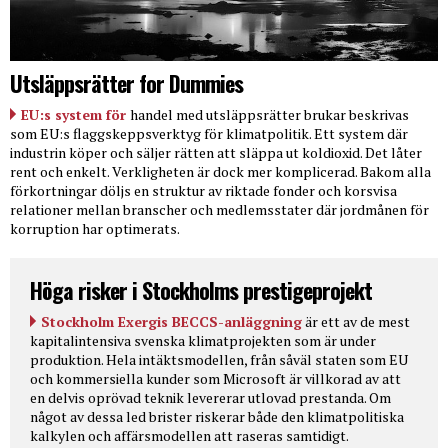
Utsläppsrätter for Dummies
EU:s system för
handel med utsläppsrätter brukar beskrivas
som EU:s flaggskeppsverktyg för klimatpolitik. Ett system där
industrin köper och säljer rätten att släppa ut koldioxid. Det låter
rent och enkelt. Verkligheten är dock mer komplicerad. Bakom alla
förkortningar döljs en struktur av riktade fonder och korsvisa
relationer mellan branscher och medlemsstater där jordmånen för
korruption har optimerats.
Höga risker i Stockholms prestigeprojekt
Stockholm Exergis BECCS-anläggning
är ett av de mest
kapitalintensiva svenska klimatprojekten som är under
produktion. Hela intäktsmodellen, från såväl staten som EU
och kommersiella kunder som Microsoft är villkorad av att
en delvis oprövad teknik levererar utlovad prestanda. Om
något av dessa led brister riskerar både den klimatpolitiska
kalkylen och affärsmodellen att raseras samtidigt.