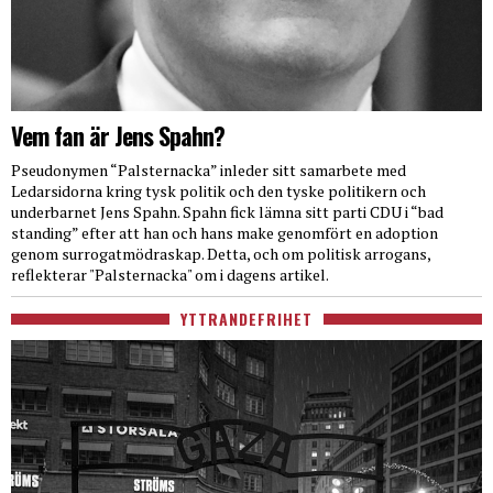
Vem fan är Jens Spahn?
Pseudonymen “Palsternacka” inleder sitt samarbete med
Ledarsidorna kring tysk politik och den tyske politikern och
underbarnet Jens Spahn. Spahn fick lämna sitt parti CDU i “bad
standing” efter att han och hans make genomfört en adoption
genom surrogatmödraskap. Detta, och om politisk arrogans,
reflekterar "Palsternacka" om i dagens artikel.
YTTRANDEFRIHET