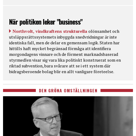
När politiken leker "business"
Northvolt, vindkraftens strukturella
olönsamhet och
utsläppsrättssystemets inbyggda snedvridningar är inte
identiska fall, men de delar en gemensam logik. Staten har
hittills haft mycket begränsad förmåga att identifiera
morgondagens vinnare och de förment marknadsbaserad
styrmedlen visar sig vara lika politiskt konstruerat som en
riktad subvention, bara svårare att se i ett system där
bidragsberoende bolag blir en allt vanligare företeelse.
DEN GRÖNA OMSTÄLLNINGEN