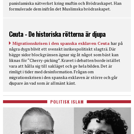
panislamiska nätverket kring muftin och Brödraskapet. Han
formulerade dem inifrån det Muslimska brödraskapet.
Ceuta - De historiska rötterna är djupa
Migrationskrisen i den spanska exklaven Ceuta
har på
några dygn blivit ett svenskt inrikespolitiskt slagträ. Där
bägge sidor blockgränsen ägnar sig åt något som bäst kan
liknas för “Cherry-picking”. Kravet i debatten borde istället
vara att hålla sig till sakläget och ge hela bilden. Det är
rimligt i tider med desinformation. Frågan om
migrationskrisen i den spanska exklaven är större och går
djupare än vad som är allmänt känt.
POLITISK ISLAM