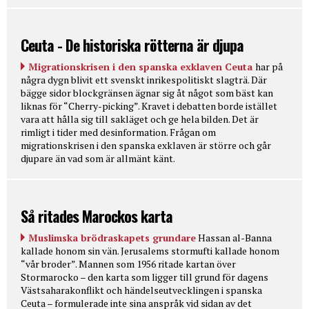
Ceuta - De historiska rötterna är djupa
Migrationskrisen i den spanska exklaven Ceuta
har på
några dygn blivit ett svenskt inrikespolitiskt slagträ. Där
bägge sidor blockgränsen ägnar sig åt något som bäst kan
liknas för “Cherry-picking”. Kravet i debatten borde istället
vara att hålla sig till sakläget och ge hela bilden. Det är
rimligt i tider med desinformation. Frågan om
migrationskrisen i den spanska exklaven är större och går
djupare än vad som är allmänt känt.
Så ritades Marockos karta
Muslimska brödraskapets grundare
Hassan al-Banna
kallade honom sin vän. Jerusalems stormufti kallade honom
“vår broder”. Mannen som 1956 ritade kartan över
Stormarocko – den karta som ligger till grund för dagens
Västsaharakonflikt och händelseutvecklingen i spanska
Ceuta – formulerade inte sina anspråk vid sidan av det