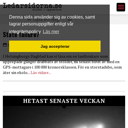
Ledarsidorna.se
Denna sida använder sig av cookies, samt
Tipsa oss idag
lagrar personuppgifter enligt vår
integritetspolicy
Läs mer
State failure?
PLUS
Söndag 8 mar 2015
Jag accepterar
I Helsingborgs Dagblad kan vi läsa om en lantbrukare som
upprepade gånger drabbats av stölder, nu senast blivit av med en
GPS-mottagare i 100 000 kronorsklassen. För en storstadsbo, som
äter sin ekolo...
Läs vidare...
HETAST SENASTE VECKAN