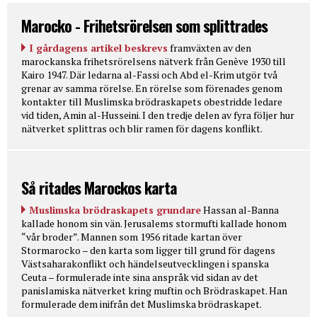
Marocko - Frihetsrörelsen som splittrades
I gårdagens artikel beskrevs
framväxten av den
marockanska frihetsrörelsens nätverk från Genève 1930 till
Kairo 1947. Där ledarna al-Fassi och Abd el-Krim utgör två
grenar av samma rörelse. En rörelse som förenades genom
kontakter till Muslimska brödraskapets obestridde ledare
vid tiden, Amin al-Husseini. I den tredje delen av fyra följer hur
nätverket splittras och blir ramen för dagens konflikt.
Så ritades Marockos karta
Muslimska brödraskapets grundare
Hassan al-Banna
kallade honom sin vän. Jerusalems stormufti kallade honom
“vår broder”. Mannen som 1956 ritade kartan över
Stormarocko – den karta som ligger till grund för dagens
Västsaharakonflikt och händelseutvecklingen i spanska
Ceuta – formulerade inte sina anspråk vid sidan av det
panislamiska nätverket kring muftin och Brödraskapet. Han
formulerade dem inifrån det Muslimska brödraskapet.