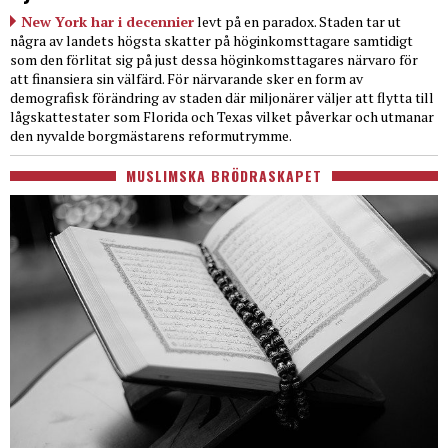
New York har i decennier
levt på en paradox. Staden tar ut
några av landets högsta skatter på höginkomsttagare samtidigt
som den förlitat sig på just dessa höginkomsttagares närvaro för
att finansiera sin välfärd. För närvarande sker en form av
demografisk förändring av staden där miljonärer väljer att flytta till
lågskattestater som Florida och Texas vilket påverkar och utmanar
den nyvalde borgmästarens reformutrymme.
MUSLIMSKA BRÖDRASKAPET