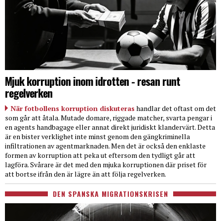
Mjuk korruption inom idrotten - resan runt
regelverken
När fotbollens korruption diskuteras
handlar det oftast om det
som går att åtala. Mutade domare, riggade matcher, svarta pengar i
en agents handbagage eller annat direkt juridiskt klandervärt. Detta
är en bister verklighet inte minst genom den gängkriminella
infiltrationen av agentmarknaden. Men det är också den enklaste
formen av korruption att peka ut eftersom den tydligt går att
lagföra. Svårare är det med den mjuka korruptionen där priset för
att bortse ifrån den är lägre än att följa regelverken.
DEN SPANSKA MIGRATIONSKRISEN