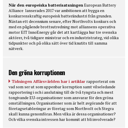
När den europeiska batterisatsningen
European Battery
Alliance lanserades 2017 var ambitionen att bygga en
konkurrenskraftig europeisk batteriindustri från grunden.
Nästan ett decennium senare, efter Northvolts konkurs och
med en pågående brottsutredning mot alliansens operativa
motor EIT InnoEnergy går det att kartlägga hur tre svenska
aktörer, två tidigare ministrar och en industristrateg, vid olika
tidpunkter och på olika sätt över tid knutits till samma
nätverk.
Den gröna korruptionen
Tidningen Affärsvärlden har i artiklar
rapporterat om
vad som ser ut som uppenbar korruption samt vilseledande
rapportering i och i anslutning till de två tyngsta och mest
tongivande EU-organisationer som ansvarar för den gröna
omställningen. Organisationer som är helt avgörande för att
företagsetableringar av företag som Northvolt och Stegra
skall kunna genomföras. Men vilka är dessa organisationer?
Och vilka svenska intressen har kommit att bli involverade?