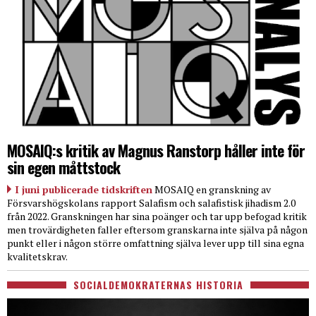
MOSAIQ:s kritik av Magnus Ranstorp håller inte för
sin egen måttstock
I juni publicerade tidskriften
MOSAIQ en granskning av
Försvarshögskolans rapport Salafism och salafistisk jihadism 2.0
från 2022. Granskningen har sina poänger och tar upp befogad kritik
men trovärdigheten faller eftersom granskarna inte själva på någon
punkt eller i någon större omfattning själva lever upp till sina egna
kvalitetskrav.
SOCIALDEMOKRATERNAS HISTORIA