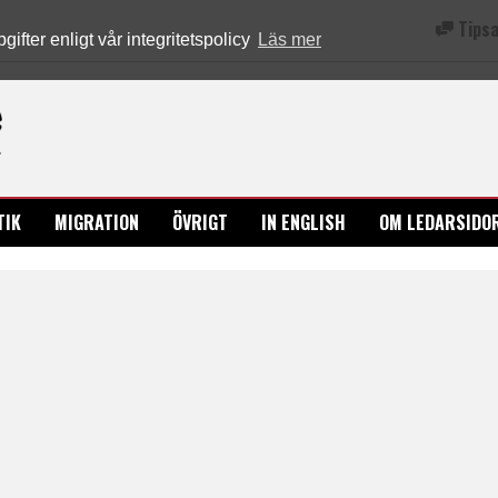
Tipsa
fter enligt vår integritetspolicy
Läs mer
Ledarsidorna.se
TIK
MIGRATION
ÖVRIGT
IN ENGLISH
OM LEDARSIDO