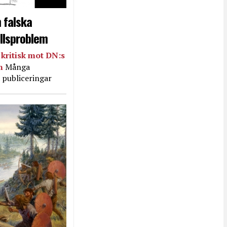
 falska
llsproblem
kritisk mot DN:s
in
Många
 publiceringar