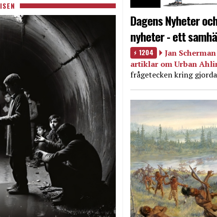
ISEN
Dagens Nyheter och
nyheter - ett samhä
1204
Jan Scherman 
artiklar om Urban Ahl
frågetecken kring gjorda