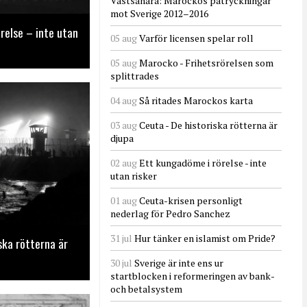
Västsahara: Marockos påtryckningar
mot Sverige 2012–2016
relse – inte utan
05 aug
Varför licensen spelar roll
05 aug
Marocko - Frihetsrörelsen som
splittrades
04 aug
Så ritades Marockos karta
03 aug
Ceuta - De historiska rötterna är
djupa
02 aug
Ett kungadöme i rörelse - inte
utan risker
01 aug
Ceuta-krisen personligt
nederlag för Pedro Sanchez
31 jul
Hur tänker en islamist om Pride?
ska rötterna är
30 jul
Sverige är inte ens ur
startblocken i reformeringen av bank-
och betalsystem