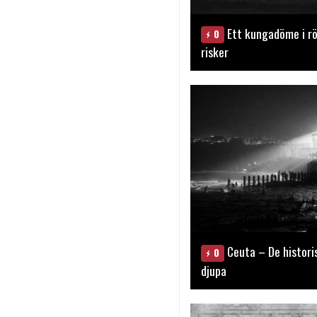
Ett kungadöme i rö
0
risker
Ceuta – De histori
0
djupa