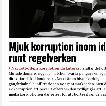
Mjuk korruption inom id
runt regelverken
När fotbollens korruption diskuteras
handlar det oft
Mutade domare, riggade matcher, svarta pengar i en age
direkt juridiskt klandervärt. Detta är en bister verkligh
gängkriminella infiltrationen av agentmarknaden. Men d
av korruption att peka ut eftersom den tydligt går att l
mjuka korruptionen där priset för att bortse ifrån den är