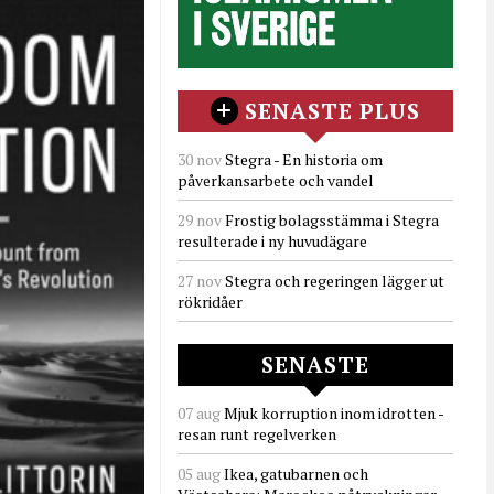
SENASTE PLUS
30 nov
Stegra - En historia om
påverkansarbete och vandel
29 nov
Frostig bolagsstämma i Stegra
resulterade i ny huvudägare
27 nov
Stegra och regeringen lägger ut
rökridåer
SENASTE
07 aug
Mjuk korruption inom idrotten -
resan runt regelverken
05 aug
Ikea, gatubarnen och