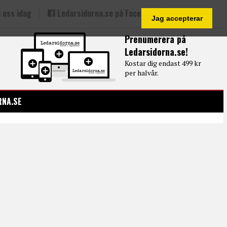
 oss idag
Ledarsidorna.se på Facebook
Jag accepterar
Prenumerera på
Ledarsidorna.se!
Kostar dig endast 499 kr
per halvår.
RNA.SE