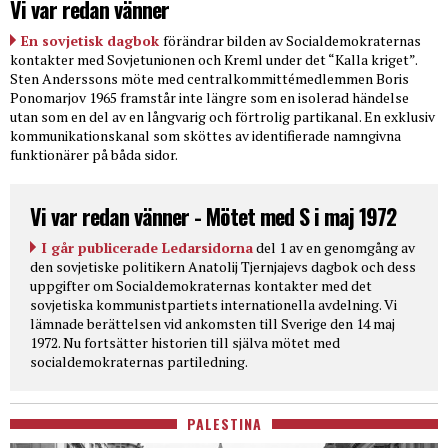
Vi var redan vänner
En sovjetisk dagbok
förändrar bilden av Socialdemokraternas
kontakter med Sovjetunionen och Kreml under det “Kalla kriget”.
Sten Anderssons möte med centralkommittémedlemmen Boris
Ponomarjov 1965 framstår inte längre som en isolerad händelse
utan som en del av en långvarig och förtrolig partikanal. En exklusiv
kommunikationskanal som sköttes av identifierade namngivna
funktionärer på båda sidor.
Vi var redan vänner - Mötet med S i maj 1972
I går publicerade Ledarsidorna
del 1 av en genomgång av
den sovjetiske politikern Anatolij Tjernjajevs dagbok och dess
uppgifter om Socialdemokraternas kontakter med det
sovjetiska kommunistpartiets internationella avdelning. Vi
lämnade berättelsen vid ankomsten till Sverige den 14 maj
1972. Nu fortsätter historien till själva mötet med
socialdemokraternas partiledning.
PALESTINA