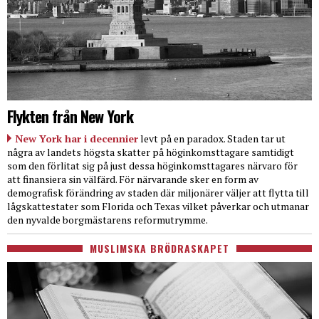
Flykten från New York
New York har i decennier
levt på en paradox. Staden tar ut
några av landets högsta skatter på höginkomsttagare samtidigt
som den förlitat sig på just dessa höginkomsttagares närvaro för
att finansiera sin välfärd. För närvarande sker en form av
demografisk förändring av staden där miljonärer väljer att flytta till
lågskattestater som Florida och Texas vilket påverkar och utmanar
den nyvalde borgmästarens reformutrymme.
MUSLIMSKA BRÖDRASKAPET