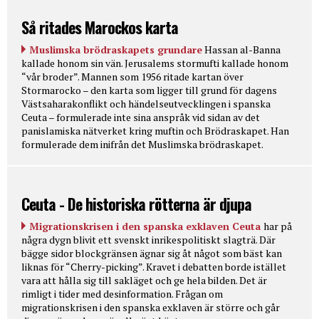
Så ritades Marockos karta
Muslimska brödraskapets grundare
Hassan al-Banna
kallade honom sin vän. Jerusalems stormufti kallade honom
“vår broder”. Mannen som 1956 ritade kartan över
Stormarocko – den karta som ligger till grund för dagens
Västsaharakonflikt och händelseutvecklingen i spanska
Ceuta – formulerade inte sina anspråk vid sidan av det
panislamiska nätverket kring muftin och Brödraskapet. Han
formulerade dem inifrån det Muslimska brödraskapet.
Ceuta - De historiska rötterna är djupa
Migrationskrisen i den spanska exklaven Ceuta
har på
några dygn blivit ett svenskt inrikespolitiskt slagträ. Där
bägge sidor blockgränsen ägnar sig åt något som bäst kan
liknas för “Cherry-picking”. Kravet i debatten borde istället
vara att hålla sig till sakläget och ge hela bilden. Det är
rimligt i tider med desinformation. Frågan om
migrationskrisen i den spanska exklaven är större och går