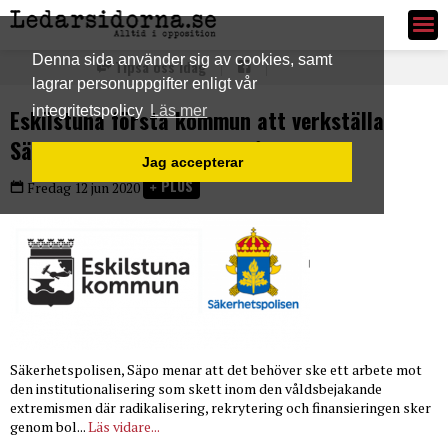
Ledarsidorna.se
Denna sida använder sig av cookies, samt
Tipsa oss idag
lagrar personuppgifter enligt vår
integritetspolicy
Läs mer
Eskilstuna första kommun att verkställa
Säkerhetspolisens önskemål
Jag accepterar
PLUS
Fredag 12 jun 2020
Säkerhetspolisen, Säpo menar att det behöver ske ett arbete mot
den institutionalisering som skett inom den våldsbejakande
extremismen där radikalisering, rekrytering och finansieringen sker
genom bol...
Läs vidare...