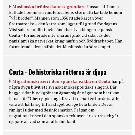
Muslimska brödraskapets grundare
Hassan al-Banna
kallade honom sin vän. Jerusalems stormufti kallade honom
“vår broder”. Mannen som 1956 ritade kartan över
Stormarocko – den karta som ligger till grund för dagens
Västsaharakonflikt och händelseutvecklingen i spanska
Ceuta – formulerade inte sina anspråk vid sidan av det
panislamiska nätverket kring muftin och Brödraskapet. Han
formulerade dem inifrån det Muslimska brödraskapet.
Ceuta - De historiska rötterna är djupa
Migrationskrisen i den spanska exklaven Ceuta
har på
några dygn blivit ett svenskt inrikespolitiskt slagträ. Där
bägge sidor blockgränsen ägnar sig åt något som bäst kan
liknas för “Cherry-picking”. Kravet i debatten borde istället
vara att hålla sig till sakläget och ge hela bilden. Det är
rimligt i tider med desinformation. Frågan om
migrationskrisen i den spanska exklaven är större och går
djupare än vad som är allmänt känt.