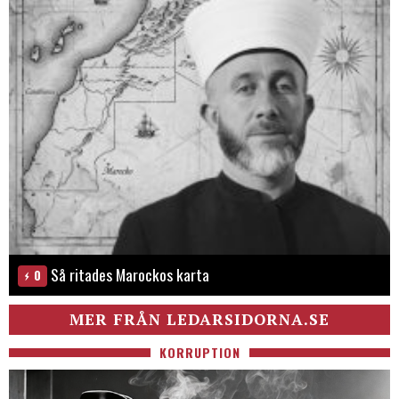
Så ritades Marockos karta
0
MER FRÅN LEDARSIDORNA.SE
KORRUPTION