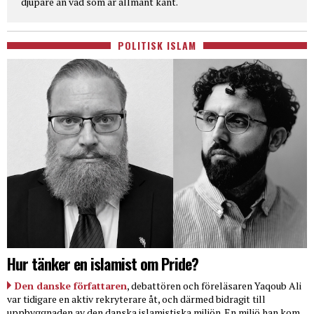
djupare än vad som är allmänt känt.
POLITISK ISLAM
Hur tänker en islamist om Pride?
Den danske författaren
, debattören och föreläsaren Yaqoub Ali
var tidigare en aktiv rekryterare åt, och därmed bidragit till
uppbyggnaden av den danska islamistiska miljön. En miljö han kom