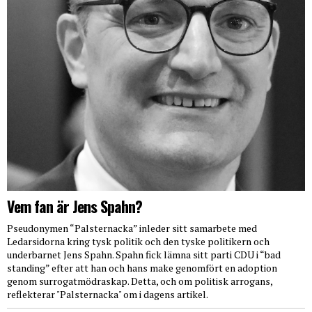
Vem fan är Jens Spahn?
Pseudonymen “Palsternacka” inleder sitt samarbete med
Ledarsidorna kring tysk politik och den tyske politikern och
underbarnet Jens Spahn. Spahn fick lämna sitt parti CDU i “bad
standing” efter att han och hans make genomfört en adoption
genom surrogatmödraskap. Detta, och om politisk arrogans,
reflekterar "Palsternacka" om i dagens artikel.