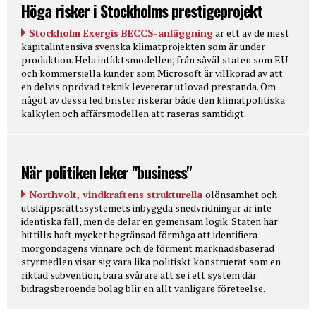
Höga risker i Stockholms prestigeprojekt
Stockholm Exergis BECCS-anläggning
är ett av de mest
kapitalintensiva svenska klimatprojekten som är under
produktion. Hela intäktsmodellen, från såväl staten som EU
och kommersiella kunder som Microsoft är villkorad av att
en delvis oprövad teknik levererar utlovad prestanda. Om
något av dessa led brister riskerar både den klimatpolitiska
kalkylen och affärsmodellen att raseras samtidigt.
När politiken leker "business"
Northvolt, vindkraftens strukturella
olönsamhet och
utsläppsrättssystemets inbyggda snedvridningar är inte
identiska fall, men de delar en gemensam logik. Staten har
hittills haft mycket begränsad förmåga att identifiera
morgondagens vinnare och de förment marknadsbaserad
styrmedlen visar sig vara lika politiskt konstruerat som en
riktad subvention, bara svårare att se i ett system där
bidragsberoende bolag blir en allt vanligare företeelse.