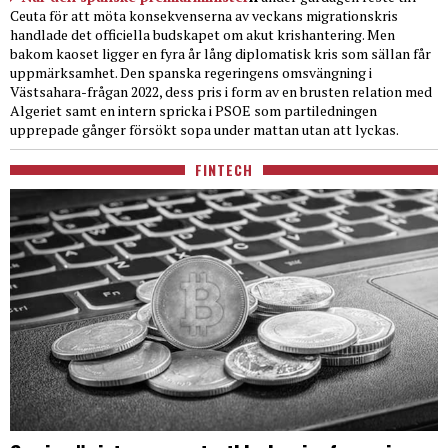
Ceuta för att möta konsekvenserna av veckans migrationskris
handlade det officiella budskapet om akut krishantering. Men
bakom kaoset ligger en fyra år lång diplomatisk kris som sällan får
uppmärksamhet. Den spanska regeringens omsvängning i
Västsahara-frågan 2022, dess pris i form av en brusten relation med
Algeriet samt en intern spricka i PSOE som partiledningen
upprepade gånger försökt sopa under mattan utan att lyckas.
FINTECH