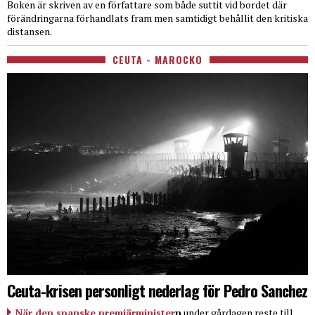
Boken är skriven av en författare som både suttit vid bordet där
förändringarna förhandlats fram men samtidigt behållit den kritiska
distansen.
CEUTA - MAROCKO
Ceuta-krisen personligt nederlag för Pedro Sanchez
När den spanske premiärminister
n
under gårdagen reste till