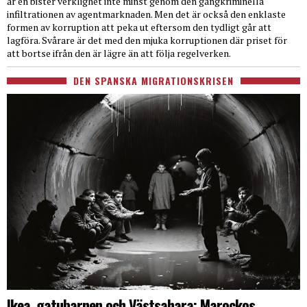
är en bister verklighet inte minst genom den gängkriminella
infiltrationen av agentmarknaden. Men det är också den enklaste
formen av korruption att peka ut eftersom den tydligt går att
lagföra. Svårare är det med den mjuka korruptionen där priset för
att bortse ifrån den är lägre än att följa regelverken.
DEN SPANSKA MIGRATIONSKRISEN
Ikea, gatubarnen och Västsahara: Marockos