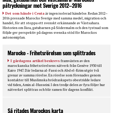
påtryckningar mot Sverige 2012–2016
Det som hände i Ceuta
är ingen isolerad händelse. Redan 2012–
2016 pressade Marocko Sverige med samma medel, migration och
handel, för att stoppa ett svenskt erkännande av Västsahara.
Historien om Ikea, gatubarnen på Södermalm och den tystnad som
följde ger perspektiv på dagens svenska stöd för Marockos
autonomiplan.
Marocko - Frihetsrörelsen som splittrades
I gårdagens artikel beskrevs
framväxten av den
marockanska frihetsrörelsens nätverk från Genève 1930 till
Kairo 1947. Där ledarna al-Fassi och Abd el-Krim utgör två
grenar av samma rörelse. En rörelse som förenades genom
kontakter till Muslimska brödraskapets obestridde ledare
vid tiden, Amin al-Husseini. I den tredje delen av fyra följer hur
nätverket splittras och blir ramen för dagens konflikt.
Så ritades Marockos karta