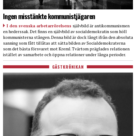
Ingen misstänkte kommunistjägaren
I den svenska arbetarrörelsens
självbild är antikommunismen
en hederssak. Det finns en självbild av socialdemokratin som höll
kommunisterna stången. Denna bild är dock långt ifrån den absoluta
sanning som fått tillåtas att sätta bilden av Socialdemokraterna
som det bästa försvaret mot Kreml. Tvärtom präglades relationen
istället av samarbete och öppna relationer under långa perioder.
GÄSTKRÖNIKAN