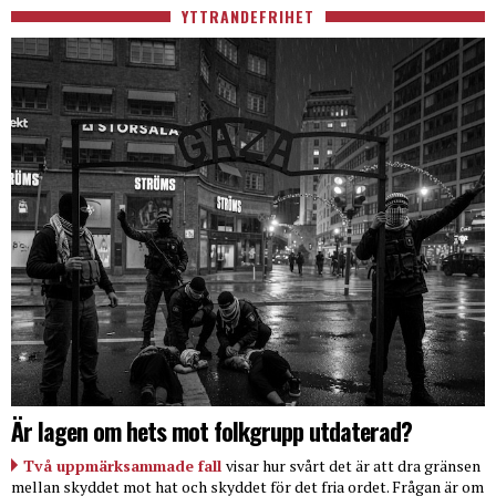
YTTRANDEFRIHET
Är lagen om hets mot folkgrupp utdaterad?
Två uppmärksammade fall
visar hur svårt det är att dra gränsen
mellan skyddet mot hat och skyddet för det fria ordet. Frågan är om