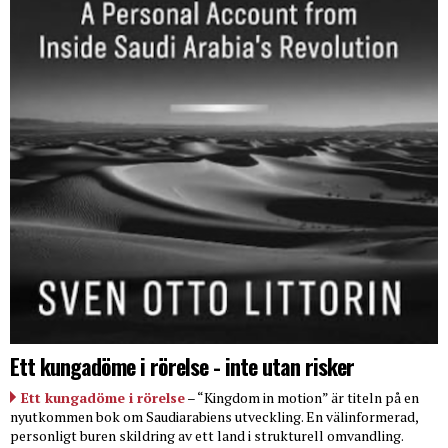
Ett kungadöme i rörelse - inte utan risker
Ett kungadöme i rörelse
– “Kingdom in motion” är titeln på en
nyutkommen bok om Saudiarabiens utveckling. En välinformerad,
personligt buren skildring av ett land i strukturell omvandling.