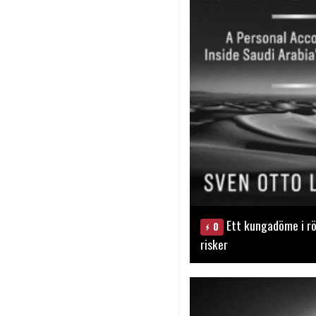
Ett kungadöme i rö
0
risker