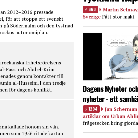
660
Martin Selmayr
edan 2012–2016 pressade
Sverige
Fått stor makt
, för att stoppa ett svenskt
en på Södermalm och den tystnad
Marockos autonomiplan.
rockanska frihetsrörelsens
 al-Fassi och Abd el-Krim
renades genom kontakter till
Amin al-Husseini. I den tredje
Dagens Nyheter och
amen för dagens konflikt.
nyheter - ett samhä
1204
Jan Scherman 
artiklar om Urban Ahl
frågetecken kring gjorda
na kallade honom sin vän.
nnen som 1956 ritade kartan