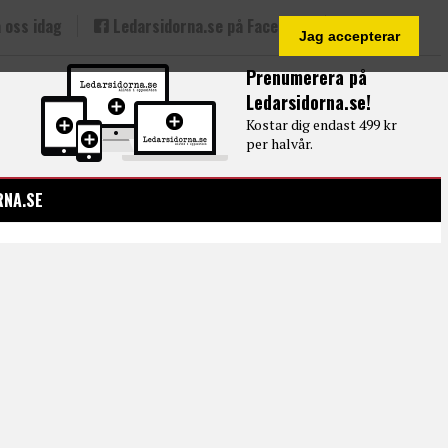
 oss idag
Ledarsidorna.se på Facebook
Jag accepterar
Prenumerera på
Ledarsidorna.se!
Kostar dig endast 499 kr
per halvår.
RNA.SE