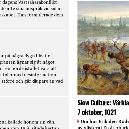
r dagens Västsaharakonflikt
de inte sina anspråk vid sidan
raskapet. Han formulerade dem
ar på några dygn blivit ett
kgränsen ägnar sig åt något
tten borde istället vara att
t i tider med desinformation.
 större och går djupare än vad
Slow Culture: Världa
7 oktober, 1021
Om hur Erik den Röde
na kallade honom sin vän.
av västerut
En återblick
nnen som 1956 ritade kartan