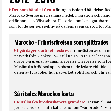
Det som hände i Ceuta
är ingen isolerad händelse. R
Marocko Sverige med samma medel, migration och handel
erkännande av Västsahara. Historien om Ikea, gatubarn
som följde ger perspektiv på dagens svenska stöd för 
Marocko - Frihetsrörelsen som splittrades
I gårdagens artikel beskrevs
framväxten av den ma
nätverk från Genève 1930 till Kairo 1947. Där ledarna
utgör två grenar av samma rörelse. En rörelse som fö
Muslimska brödraskapets obestridde ledare vid tiden, 
delen av fyra följer hur nätverket splittras och blir r
Så ritades Marockos karta
Muslimska brödraskapets grundare
Hassan al-Ban
Jerusalems stormufti kallade honom “vår broder”. Ma