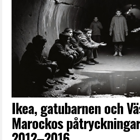
Ikea, gatubarnen och Vä
Marockos påtryckningar
2012–2016