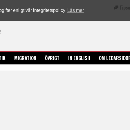
Tipsa
fter enligt vår integritetspolicy
Läs mer
Ledarsidorna.se
TIK
MIGRATION
ÖVRIGT
IN ENGLISH
OM LEDARSIDO