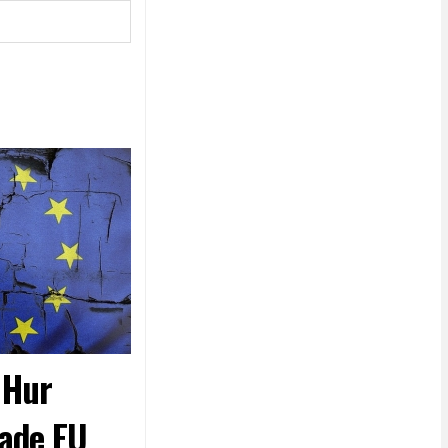
- Hur
ade EU