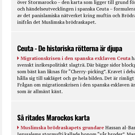
över Stormarocko – den karta som ligger till grund fö
och händelseutvecklingen i spanska Ceuta – formulera
av det panislamiska nätverket kring muftin och Bröd
inifrån det Muslimska brödraskapet.
Ceuta - De historiska rötterna är djupa
Migrationskrisen i den spanska exklaven Ceuta
h
svenskt inrikespolitiskt slagträ. Där bägge sidor bloc
som bäst kan liknas för “Cherry-picking”. Kravet i deba
hålla sig till sakläget och ge hela bilden. Det är rimlig
Frågan om migrationskrisen i den spanska exklaven är
som är allmänt känt.
Så ritades Marockos karta
Muslimska brödraskapets grundare
Hassan al-Ban
Jerusalems stormufti kallade honom “vår broder”. Ma