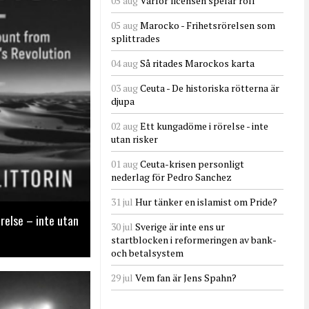
05 aug
Varför licensen spelar roll
05 aug
Marocko - Frihetsrörelsen som
splittrades
04 aug
Så ritades Marockos karta
03 aug
Ceuta - De historiska rötterna är
djupa
02 aug
Ett kungadöme i rörelse - inte
utan risker
01 aug
Ceuta-krisen personligt
nederlag för Pedro Sanchez
31 jul
Hur tänker en islamist om Pride?
relse – inte utan
30 jul
Sverige är inte ens ur
startblocken i reformeringen av bank-
och betalsystem
29 jul
Vem fan är Jens Spahn?