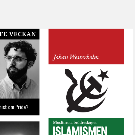
TE VECKAN
mist om Pride?