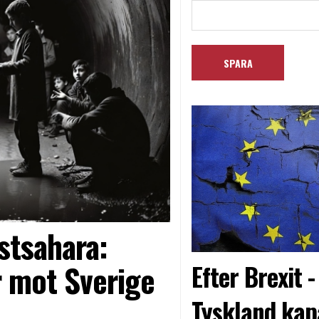
stsahara:
 mot Sverige
Efter Brexit 
Tyskland kap