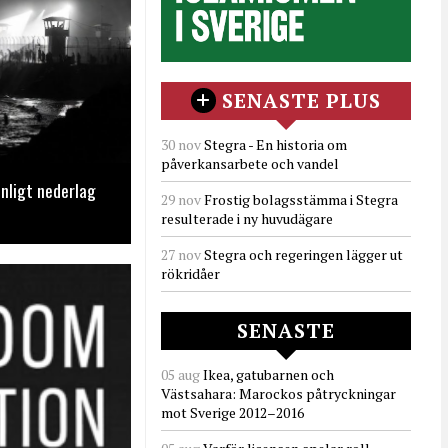
SENASTE PLUS
30 nov
Stegra - En historia om
påverkansarbete och vandel
nligt nederlag
29 nov
Frostig bolagsstämma i Stegra
resulterade i ny huvudägare
27 nov
Stegra och regeringen lägger ut
rökridåer
SENASTE
05 aug
Ikea, gatubarnen och
Västsahara: Marockos påtryckningar
mot Sverige 2012–2016