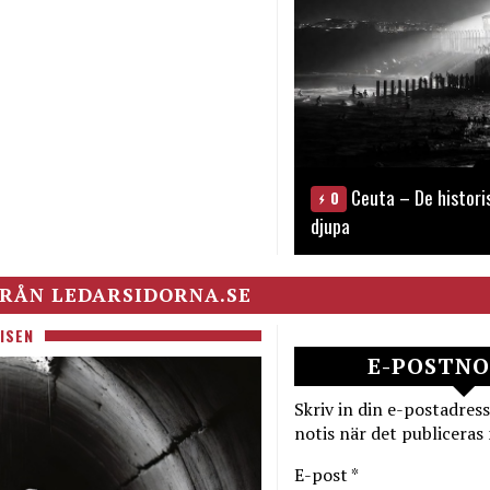
Ceuta – De histori
0
djupa
RÅN LEDARSIDORNA.SE
ISEN
E-POSTNO
Skriv in din e-postadress
notis när det publiceras 
E-post *