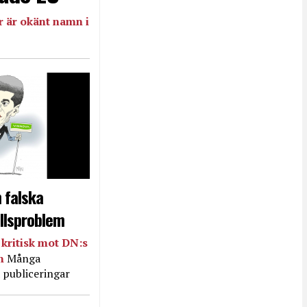
 är okänt namn i
 falska
llsproblem
kritisk mot DN:s
in
Många
 publiceringar