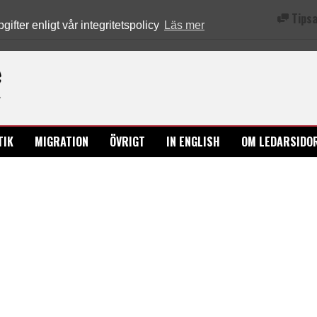
Tipsa
fter enligt vår integritetspolicy
Läs mer
Ledarsidorna.se
TIK
MIGRATION
ÖVRIGT
IN ENGLISH
OM LEDARSIDO