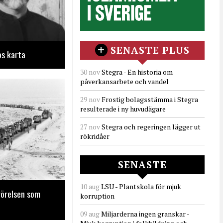
SENASTE PLUS
os karta
30 nov
Stegra - En historia om
påverkansarbete och vandel
29 nov
Frostig bolagsstämma i Stegra
resulterade i ny huvudägare
27 nov
Stegra och regeringen lägger ut
rökridåer
SENASTE
10 aug
LSU - Plantskola för mjuk
rörelsen som
korruption
09 aug
Miljarderna ingen granskar -