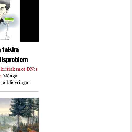
 falska
llsproblem
kritisk mot DN:s
in
Många
 publiceringar