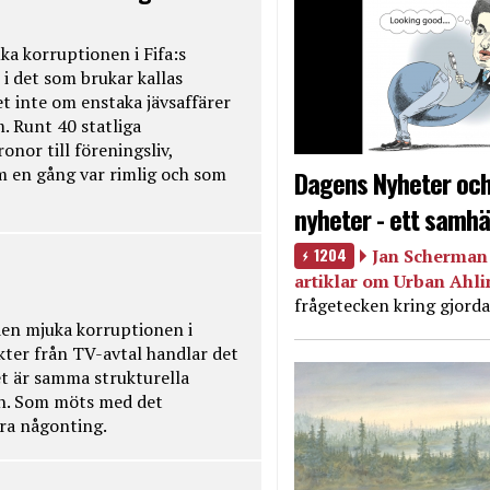
ka korruptionen i Fifa:s
i det som brukar kallas
et inte om enstaka jävsaffärer
. Runt 40 statliga
onor till föreningsliv,
m en gång var rimlig och som
Dagens Nyheter och
nyheter - ett samhä
1204
Jan Scherman 
artiklar om Urban Ahl
frågetecken kring gjorda
en mjuka korruptionen i
kter från TV-avtal handlar det
t är samma strukturella
en. Som möts med det
öra någonting.