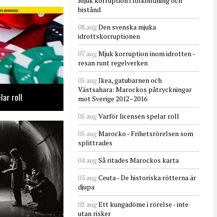
Mjuk korruption i folkbildning och
bistånd
08 aug
Den svenska mjuka
idrottskorruptionen
07 aug
Mjuk korruption inom idrotten -
resan runt regelverken
05 aug
Ikea, gatubarnen och
Västsahara: Marockos påtryckningar
lar roll
mot Sverige 2012–2016
05 aug
Varför licensen spelar roll
05 aug
Marocko - Frihetsrörelsen som
splittrades
04 aug
Så ritades Marockos karta
03 aug
Ceuta - De historiska rötterna är
djupa
02 aug
Ett kungadöme i rörelse - inte
utan risker