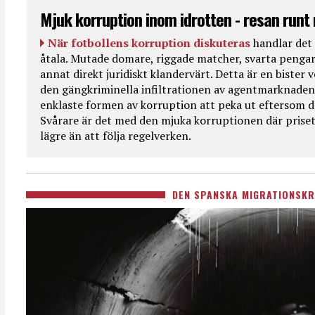
Mjuk korruption inom idrotten - resan runt
När fotbollens korruption diskuteras
handlar det 
åtala. Mutade domare, riggade matcher, svarta pengar
annat direkt juridiskt klandervärt. Detta är en bister
den gängkriminella infiltrationen av agentmarknaden
enklaste formen av korruption att peka ut eftersom de
Svårare är det med den mjuka korruptionen där priset 
lägre än att följa regelverken.
DEN SPANSKA MIGRATIONSKR