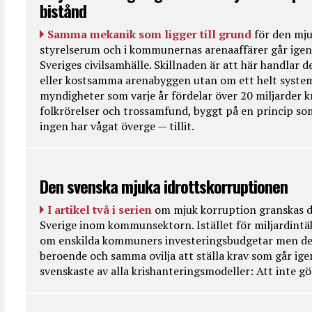
bistånd
Samma mekanik som ligger till grund
för den mju
styrelserum och i kommunernas arenaaffärer går igen 
Sveriges civilsamhälle. Skillnaden är att här handlar d
eller kostsamma arenabyggen utan om ett helt system
myndigheter som varje år fördelar över 20 miljarder kr
folkrörelser och trossamfund, byggt på en princip so
ingen har vågat överge — tillit.
Den svenska mjuka idrottskorruptionen
I artikel två i serien
om mjuk korruption granskas d
Sverige inom kommunsektorn. Istället för miljardintä
om enskilda kommuners investeringsbudgetar men de
beroende och samma ovilja att ställa krav som går ig
svenskaste av alla krishanteringsmodeller: Att inte g