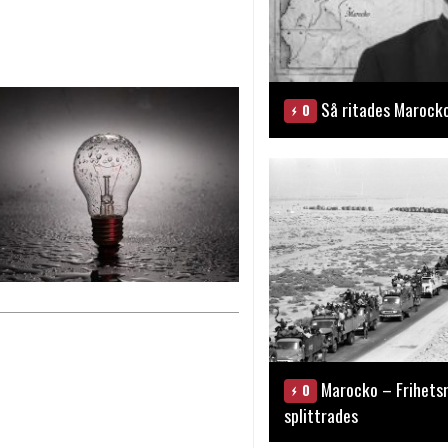
Så ritades Marock
0
Marocko – Frihets
0
splittrades