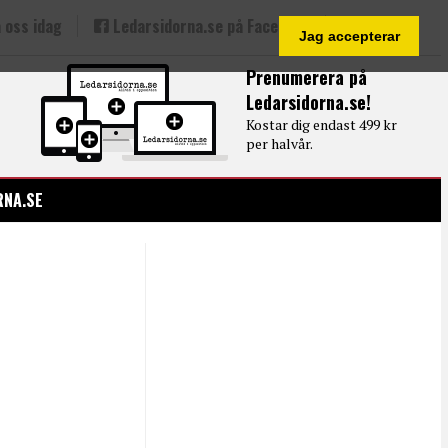
 oss idag
Ledarsidorna.se på Facebook
Jag accepterar
Prenumerera på
Ledarsidorna.se!
Kostar dig endast 499 kr
per halvår.
RNA.SE