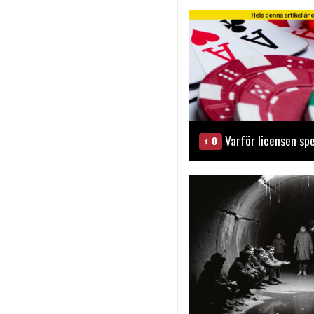
Varför licensen spe
0