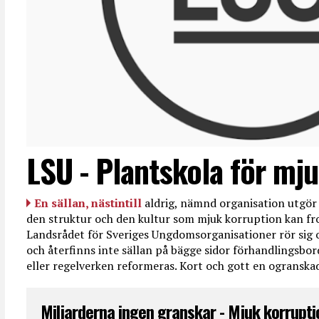
LSU - Plantskola för mj
En sällan, nästintill
aldrig, nämnd organisation utgör
den struktur och den kultur som mjuk korruption kan fro
Landsrådet för Sveriges Ungdomsorganisationer rör sig o
och återfinns inte sällan på bägge sidor förhandlingsbord
eller regelverken reformeras. Kort och gott en ogransk
Miljarderna ingen granskar - Mjuk korruptio