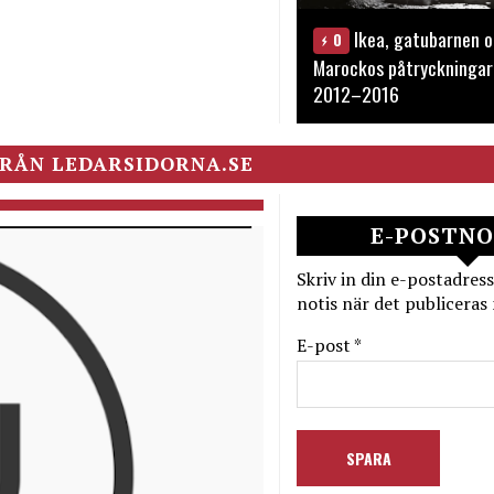
Ikea, gatubarnen o
0
Marockos påtryckningar
2012–2016
RÅN LEDARSIDORNA.SE
E-POSTNO
Skriv in din e-postadress
notis när det publiceras 
E-post *