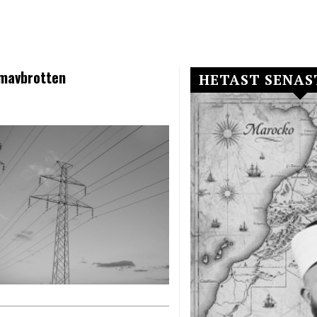
ömavbrotten
HETAST SENAS