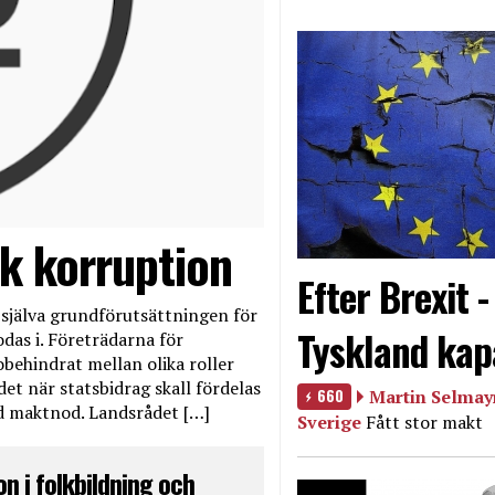
uk korruption
Efter Brexit 
 själva grundförutsättningen för
Tyskland kap
das i. Företrädarna för
behindrat mellan olika roller
et när statsbidrag skall fördelas
660
Martin Selmayr
ad maktnod. Landsrådet […]
Sverige
Fått stor makt
n i folkbildning och